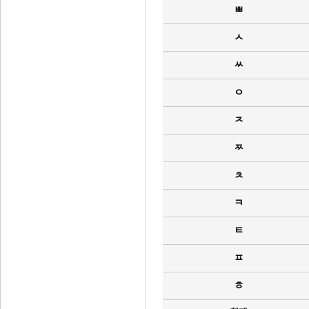
ㅃ
ㅅ
ㅆ
ㅇ
ㅈ
ㅉ
ㅊ
ㅋ
ㅌ
ㅍ
ㅎ