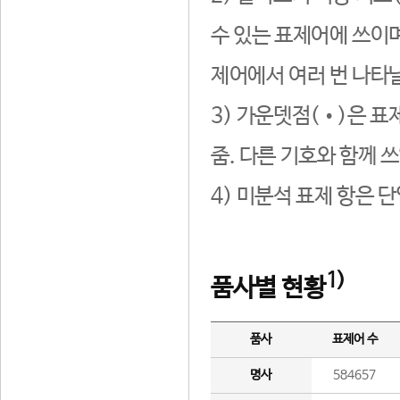
수 있는 표제어에 쓰이며
제어에서 여러 번 나타날
3) 가운뎃점(•)은 표
줌. 다른 기호와 함께 쓰
4) 미분석 표제 항은 
1)
품사별 현황
품사
표제어 수
명사
584657