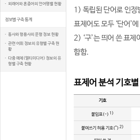
외래어와 혼종어의 언어명별 현황
1) 독립된 단어로 인정
정보별 구축 통계
표제어도 모두 ‘단어’에
동사와 형용사의 문형 정보 현황
2) ‘구’는 띄어 쓴 표
관련 어휘 정보의 유형별 구축 현
황
함함.
다중 매체(멀티미디어) 정보의 유
형별 구축 현황
표제어 분석 기호별
기호
1)
붙임표(-)
2)
붙여쓰기 허용 기호(^)