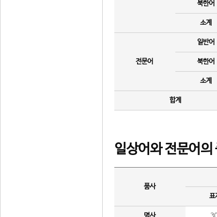
북한어
소계
일반어
전문어
북한어
소계
합계
일상어와 전문어의 
품사
표
명사
3