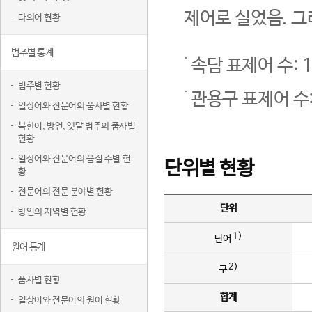
제어로 실었음. 그
다의어 현황
범주별 통계
속담 표제어 수: 1
범주별 현황
관용구 표제어 수:
일상어와 전문어의 품사별 현황
북한어, 방언, 옛말 범주의 품사별
현황
일상어와 전문어의 음절 수별 현
단위별 현황
황
전문어의 전문 분야별 현황
단위
방언의 지역별 현황
1)
단어
원어 통계
2)
구
품사별 현황
합계
일상어와 전문어의 원어 현황