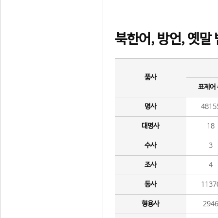
북한어, 방언, 옛말
품사
표제어
명사
4815
대명사
18
수사
3
조사
4
동사
1137
형용사
294