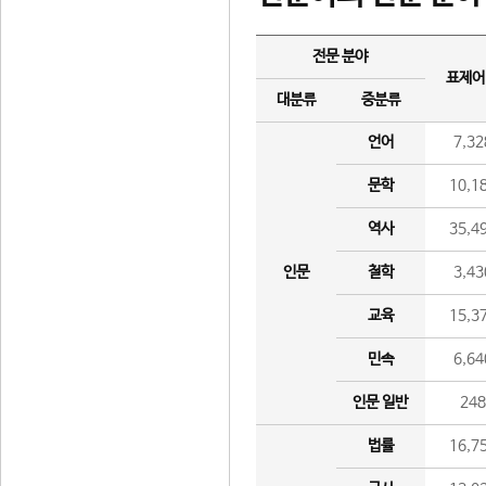
전문 분야
표제어
대분류
중분류
언어
7,32
문학
10,1
역사
35,4
인문
철학
3,43
교육
15,3
민속
6,64
인문 일반
24
법률
16,7