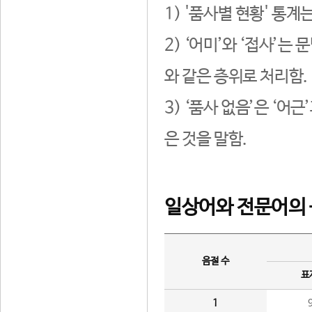
1) '품사별 현황' 통계
2) ‘어미’와 ‘접사’
와 같은 층위로 처리함.
3) ‘품사 없음’은 ‘어
은 것을 말함.
일상어와 전문어의 
음절 수
표
1