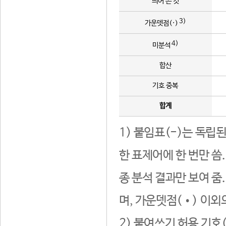
띄어 쓴 것
3)
가운뎃점(·)
4)
미분석
합산
기호 중복
합계
1) 붙임표(-)는 독립
한 표제어에 한 번만 씀
종 분석 결과만 보여 줌
며, 가운뎃점(•) 이외
2) 붙여쓰기 허용 기호