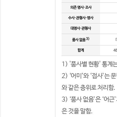
의존 명사·조사
수사·관형사·명사
대명사·관형사
3)
품사 없음
합계
4
1) '품사별 현황' 통계
2) ‘어미’와 ‘접사’
와 같은 층위로 처리함.
3) ‘품사 없음’은 ‘어
은 것을 말함.