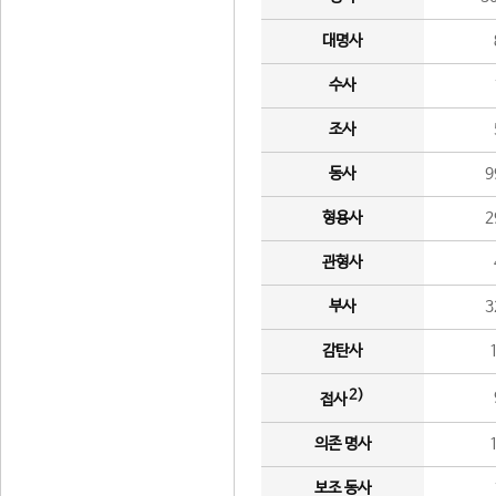
대명사
수사
조사
동사
9
형용사
2
관형사
부사
3
감탄사
2)
접사
의존 명사
보조 동사