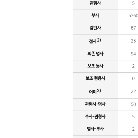
관형사
5
부사
536
감탄사
87
2)
25
접사
의존 명사
94
보조 동사
2
보조 형용사
0
2)
22
어미
관형사·명사
50
수사·관형사
5
명사·부사
2