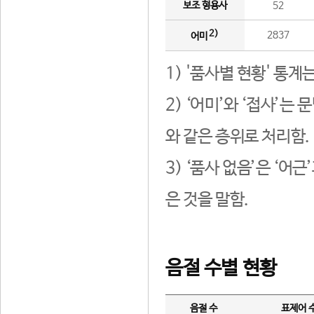
보조 형용사
52
2)
2837
어미
1) '품사별 현황' 통계
2) ‘어미’와 ‘접사’
와 같은 층위로 처리함.
3) ‘품사 없음’은 ‘어
은 것을 말함.
음절 수별 현황
음절 수
표제어 