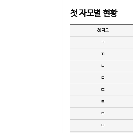
첫 자모별 현황
첫 자모
ㄱ
ㄲ
ㄴ
ㄷ
ㄸ
ㄹ
ㅁ
ㅂ