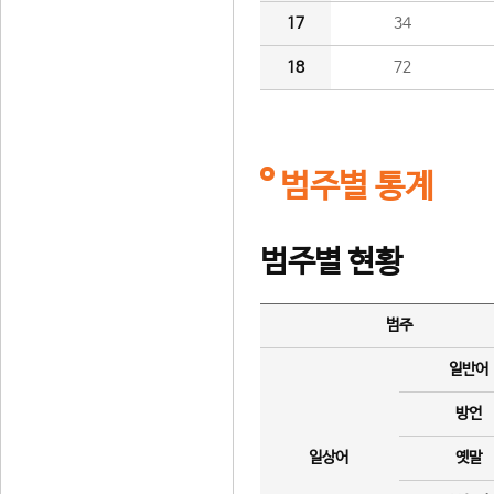
17
34
18
72
범주별 통계
범주별 현황
범주
일반어
방언
일상어
옛말