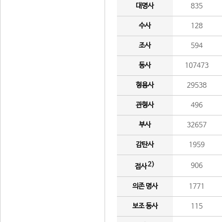
대명사
835
수사
128
조사
594
동사
107473
형용사
29538
관형사
496
부사
32657
감탄사
1959
2)
906
접사
의존 명사
1771
보조 동사
115