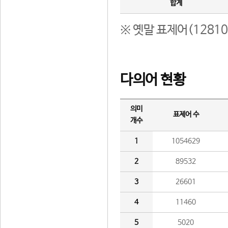
합계
※ 옛말 표제어(1281
다의어 현황
의미
표제어 수
개수
1
1054629
2
89532
3
26601
4
11460
5
5020