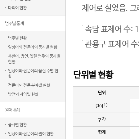
제어로 실었음. 그
다의어 현황
범주별 통계
속담 표제어 수: 1
범주별 현황
관용구 표제어 수:
일상어와 전문어의 품사별 현황
북한어, 방언, 옛말 범주의 품사별
현황
일상어와 전문어의 음절 수별 현
단위별 현황
황
전문어의 전문 분야별 현황
단위
방언의 지역별 현황
1)
단어
원어 통계
2)
구
품사별 현황
합계
일상어와 전문어의 원어 현황