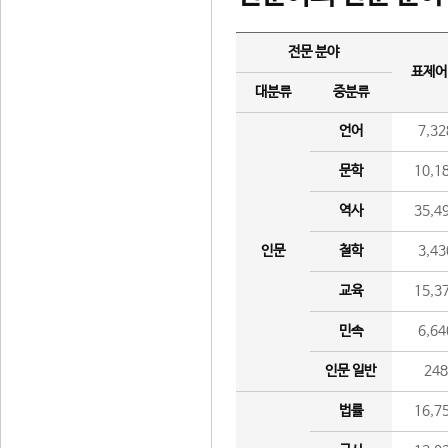
전문 분야
표제어
대분류
중분류
언어
7,32
문학
10,1
역사
35,4
인문
철학
3,43
교육
15,3
민속
6,64
인문 일반
24
법률
16,7