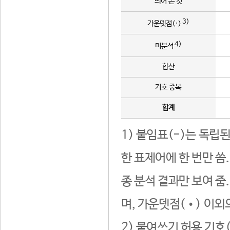
띄어 쓴 것
3)
가운뎃점(·)
4)
미분석
합산
기호 중복
합계
1) 붙임표(-)는 독립
한 표제어에 한 번만 씀
종 분석 결과만 보여 줌
며, 가운뎃점(•) 이외
2) 붙여쓰기 허용 기호