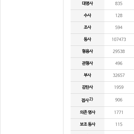
대명사
835
수사
128
조사
594
동사
107473
형용사
29538
관형사
496
부사
32657
감탄사
1959
2)
906
접사
의존 명사
1771
보조 동사
115