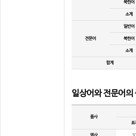
북한어
소계
일반어
전문어
북한어
소계
합계
일상어와 전문어의 
품사
표
명사
3