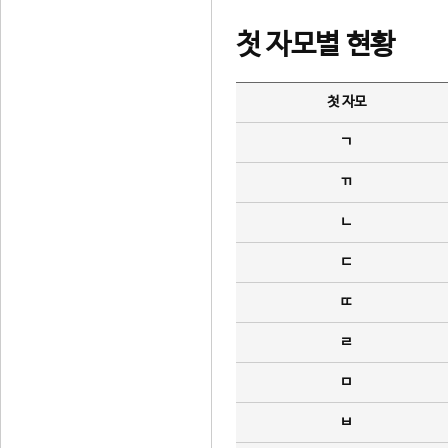
첫 자모별 현황
첫 자모
ㄱ
ㄲ
ㄴ
ㄷ
ㄸ
ㄹ
ㅁ
ㅂ