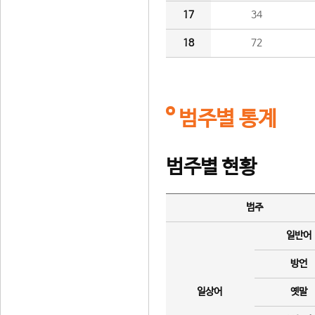
17
34
18
72
범주별 통계
범주별 현황
범주
일반어
방언
일상어
옛말