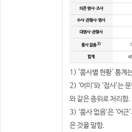
의존 명사·조사
수사·관형사·명사
대명사·관형사
3)
품사 없음
합계
4
1) '품사별 현황' 통계
2) ‘어미’와 ‘접사’
와 같은 층위로 처리함.
3) ‘품사 없음’은 ‘어
은 것을 말함.