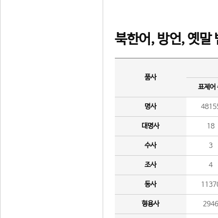
북한어, 방언, 옛말
품사
표제어
명사
4815
대명사
18
수사
3
조사
4
동사
1137
형용사
294