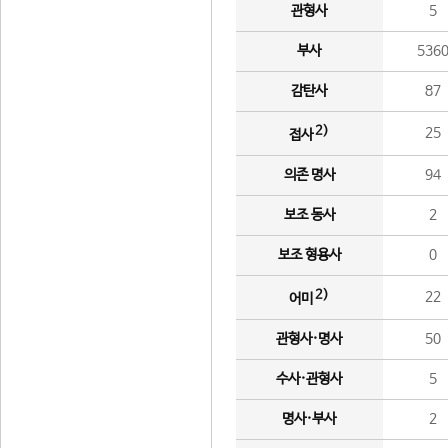
관형사
5
부사
536
감탄사
87
2)
25
접사
의존 명사
94
보조 동사
2
보조 형용사
0
2)
22
어미
관형사·명사
50
수사·관형사
5
명사·부사
2