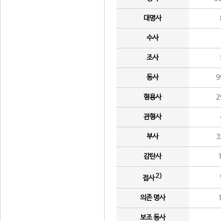
대명사
수사
조사
동사
9
형용사
2
관형사
부사
3
감탄사
2)
접사
의존 명사
보조 동사