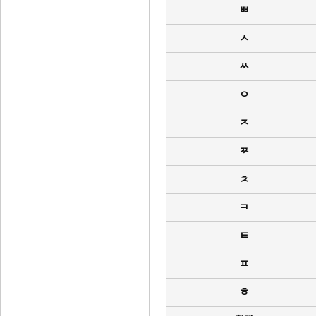
ㅃ
ㅅ
ㅆ
ㅇ
ㅈ
ㅉ
ㅊ
ㅋ
ㅌ
ㅍ
ㅎ