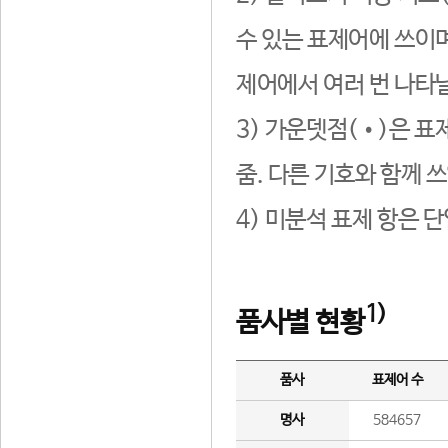
수 있는 표제어에 쓰이며
제어에서 여러 번 나타날
3) 가운뎃점(•)은 표
줌. 다른 기호와 함께 쓰
4) 미분석 표제 항은 
1)
품사별 현황
품사
표제어 수
명사
584657