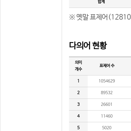
합계
※ 옛말 표제어(1281
다의어 현황
의미
표제어 수
개수
1
1054629
2
89532
3
26601
4
11460
5
5020