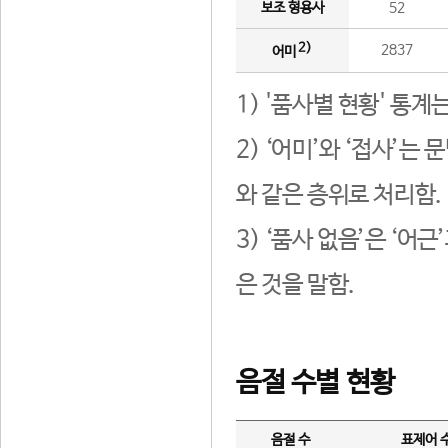
보조 형용사
52
2)
2837
어미
1) '품사별 현황' 통계
2) ‘어미’와 ‘접사’
와 같은 층위로 처리함.
3) ‘품사 없음’은 ‘어
은 것을 말함.
음절 수별 현황
음절 수
표제어 