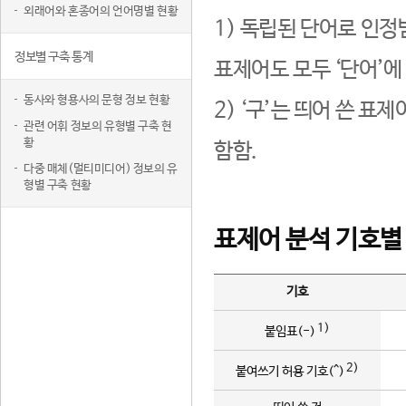
외래어와 혼종어의 언어명별 현황
1) 독립된 단어로 인정
정보별 구축 통계
표제어도 모두 ‘단어’에
동사와 형용사의 문형 정보 현황
2) ‘구’는 띄어 쓴 표
관련 어휘 정보의 유형별 구축 현
황
함함.
다중 매체(멀티미디어) 정보의 유
형별 구축 현황
표제어 분석 기호별
기호
1)
붙임표(-)
2)
붙여쓰기 허용 기호(^)