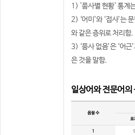
1) '품사별 현황' 통계
2) ‘어미’와 ‘접사’
와 같은 층위로 처리함.
3) ‘품사 없음’은 ‘어
은 것을 말함.
일상어와 전문어의 
음절 수
표
1