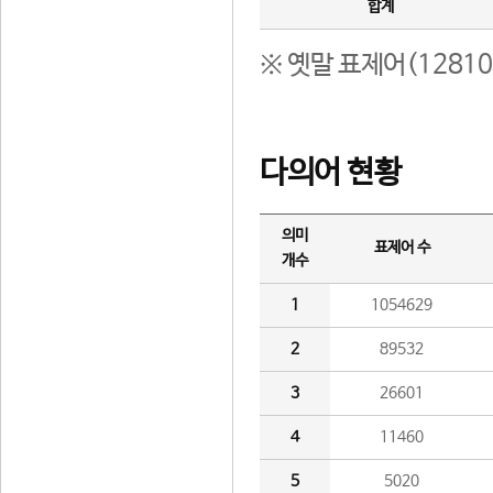
합계
※ 옛말 표제어(1281
다의어 현황
의미
표제어 수
개수
1
1054629
2
89532
3
26601
4
11460
5
5020