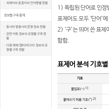
외래어와 혼종어의 언어명별 현황
1) 독립된 단어로 인정
정보별 구축 통계
표제어도 모두 ‘단어’에
동사와 형용사의 문형 정보 현황
2) ‘구’는 띄어 쓴 표
관련 어휘 정보의 유형별 구축 현
황
함함.
다중 매체(멀티미디어) 정보의 유
형별 구축 현황
표제어 분석 기호별
기호
1)
붙임표(-)
2)
붙여쓰기 허용 기호(^)