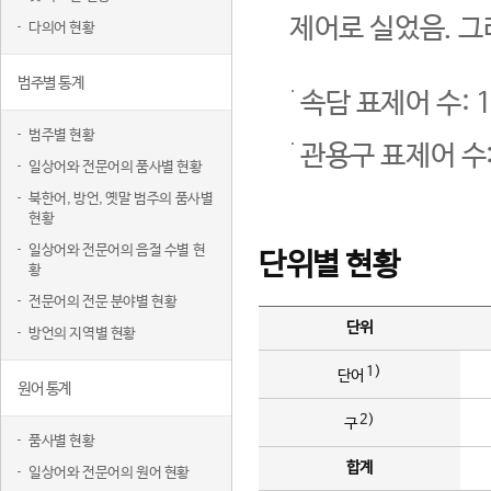
제어로 실었음. 그
다의어 현황
범주별 통계
속담 표제어 수: 1
범주별 현황
관용구 표제어 수:
일상어와 전문어의 품사별 현황
북한어, 방언, 옛말 범주의 품사별
현황
일상어와 전문어의 음절 수별 현
단위별 현황
황
전문어의 전문 분야별 현황
단위
방언의 지역별 현황
1)
단어
원어 통계
2)
구
품사별 현황
합계
일상어와 전문어의 원어 현황