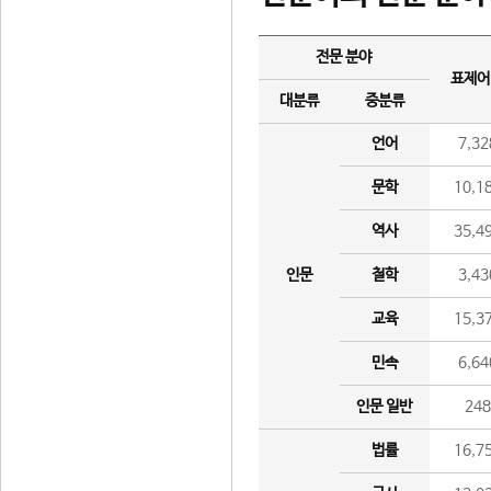
전문 분야
표제어
대분류
중분류
언어
7,32
문학
10,1
역사
35,4
인문
철학
3,43
교육
15,3
민속
6,64
인문 일반
24
법률
16,7