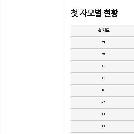
첫 자모별 현황
첫 자모
ㄱ
ㄲ
ㄴ
ㄷ
ㄸ
ㄹ
ㅁ
ㅂ