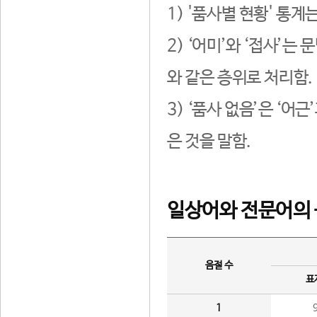
1) '품사별 현황' 통계
2) ‘어미’와 ‘접사’
와 같은 층위로 처리함.
3) ‘품사 없음’은 ‘어
은 것을 말함.
일상어와 전문어의 
음절 수
표
1