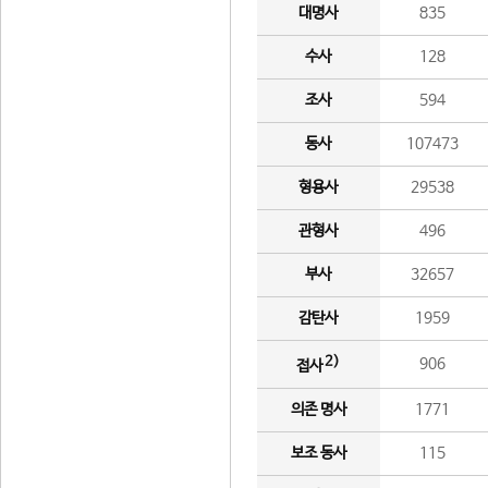
대명사
835
수사
128
조사
594
동사
107473
형용사
29538
관형사
496
부사
32657
감탄사
1959
2)
906
접사
의존 명사
1771
보조 동사
115