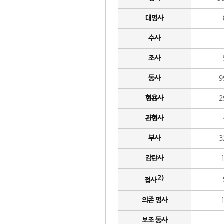
대명사
수사
조사
동사
9
형용사
2
관형사
부사
3
감탄사
2)
접사
의존 명사
보조 동사