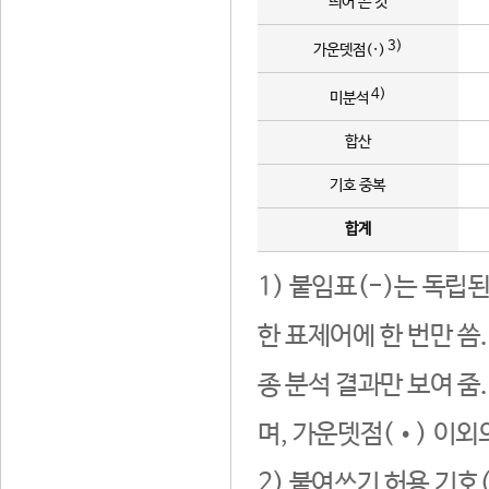
띄어 쓴 것
3)
가운뎃점(·)
4)
미분석
합산
기호 중복
합계
1) 붙임표(-)는 독립
한 표제어에 한 번만 씀
종 분석 결과만 보여 줌
며, 가운뎃점(•) 이외
2) 붙여쓰기 허용 기호