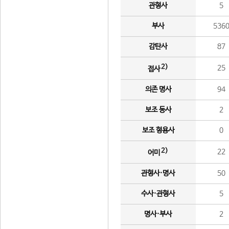
관형사
5
부사
536
감탄사
87
2)
25
접사
의존 명사
94
보조 동사
2
보조 형용사
0
2)
22
어미
관형사·명사
50
수사·관형사
5
명사·부사
2