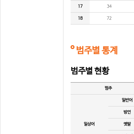
17
34
18
72
범주별 통계
범주별 현황
범주
일반어
방언
일상어
옛말