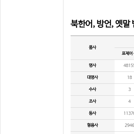
북한어, 방언, 옛말
품사
표제어
명사
4815
대명사
18
수사
3
조사
4
동사
1137
형용사
294