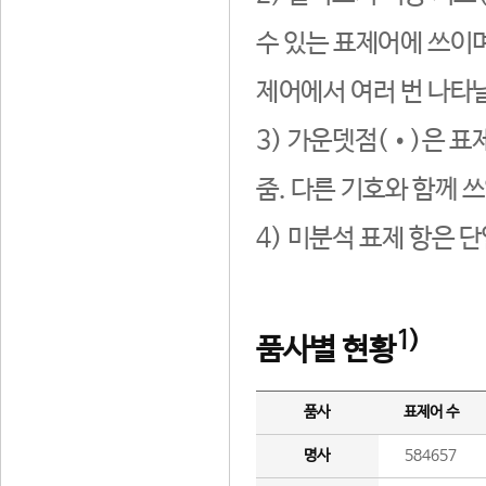
수 있는 표제어에 쓰이며
제어에서 여러 번 나타날
3) 가운뎃점(•)은 표
줌. 다른 기호와 함께 쓰
4) 미분석 표제 항은 
1)
품사별 현황
품사
표제어 수
명사
584657