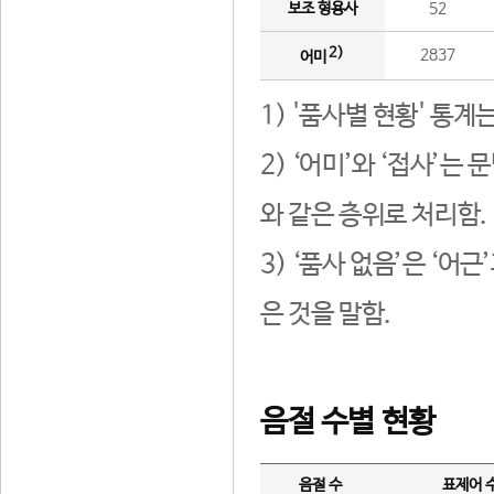
보조 형용사
52
2)
2837
어미
1) '품사별 현황' 통계
2) ‘어미’와 ‘접사’
와 같은 층위로 처리함.
3) ‘품사 없음’은 ‘어
은 것을 말함.
음절 수별 현황
음절 수
표제어 