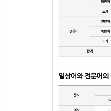
북한어
소계
일반어
전문어
북한어
소계
합계
일상어와 전문어의 
품사
표
명사
3