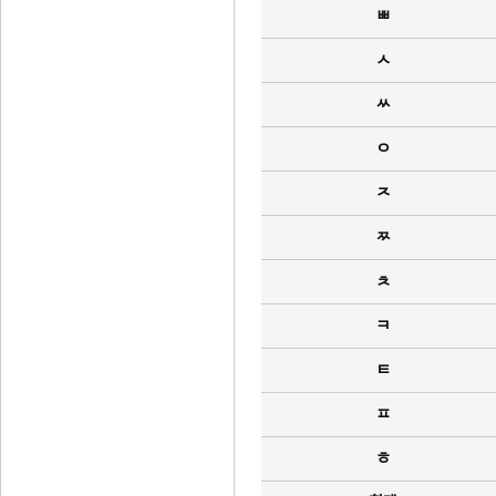
ㅃ
ㅅ
ㅆ
ㅇ
ㅈ
ㅉ
ㅊ
ㅋ
ㅌ
ㅍ
ㅎ