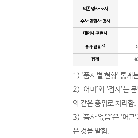
의존 명사·조사
수사·관형사·명사
대명사·관형사
3)
품사 없음
합계
4
1) '품사별 현황' 통계
2) ‘어미’와 ‘접사’
와 같은 층위로 처리함.
3) ‘품사 없음’은 ‘어
은 것을 말함.