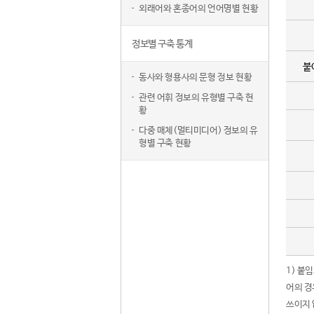
외래어와 혼종어의 언어명별 현황
정보별 구축 통계
붙
동사와 형용사의 문형 정보 현황
관련 어휘 정보의 유형별 구축 현
황
다중 매체(멀티미디어) 정보의 유
형별 구축 현황
1) 붙
어의 경
쓰이지 