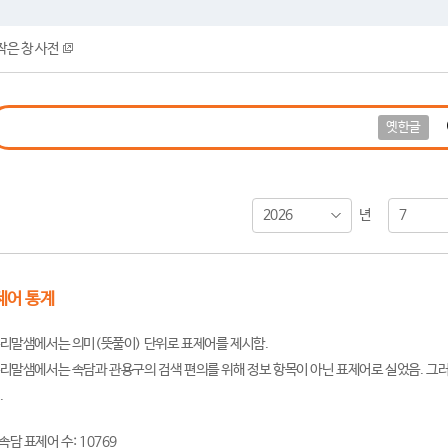
작은 창 사전
옛한글
2026
7
년
제어 통계
리말샘에서는 의미(뜻풀이) 단위로 표제어를 제시함.
리말샘에서는 속담과 관용구의 검색 편의를 위해 정보 항목이 아닌 표제어로 실었음. 그러
.
속담 표제어 수: 10769