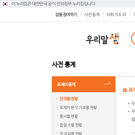
이 누리집은 대한민국 공식 전자정부 누리집입니다.
집필 참여하기
사전 통계
어휘 지도
사전 통계
표제어 통계
표
단위별 현황
우
표제어 분석 기호별 현황
우
품사별 현황
됨
음절 수별 현황
첫 자모별 현황