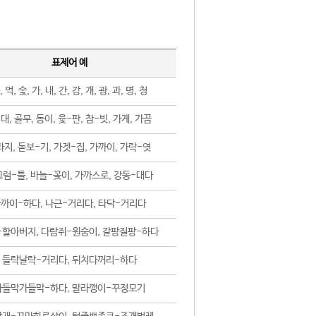
표제어 예
, 먹, 숯, 가, 내, 간, 강, 개, 광, 과, 명, 청
대, 골무, 동이, 윷-판, 참-빗, 가게, 가끔
지, 돋보-기, 가겟-집, 가까이, 가락-엿
럼-틀, 바늘-꽂이, 가까스로, 강동-대다
까이-하다, 나근-거리다, 타닥-거리다
-할아버지, 다람쥐-원숭이, 갈팡질팡-하다
들락날락-거리다, 뒤치다꺼리-하다
가들막가들막-하다, 말라깽이-꾸정모기