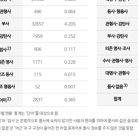
관형사
496
0.064
동사·형용사
부사
32657
4.205
관형사·감탄사
감탄사
1959
0.252
부사·감탄사
의존 명사·조사
2)
906
0.117
접사
수사·관형사·명사
의존 명사
1771
0.228
대명사·관형사
보조 동사
115
0.015
3)
조 형용사
52
0.007
품사 없음
합계
2)
2837
0.365
어미
품사별 현황' 통계는 '단어'를 대상으로 함.
어미’와 ‘접사’는 문법적으로 품사에 속하지 않지만 사용자 편의를 위하여 품사와 같은 층위로
품사 없음’은 ‘어근’과 구 구성이 줄어든 한 어절 표제어로 품사 정보를 주지 않은 것을 말함.