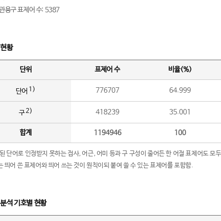
관용구 표제어 수: 5387
 현황
단위
표제어 수
비율(%)
1)
776707
64.999
단어
2)
418239
35.001
구
합계
1194946
100
립된 단어로 인정받지 못하는 접사, 어근, 어미 등과 구 구성이 줄어든 한 어절 표제어도 모두
구’는 띄어 쓴 표제어와 띄어 쓰는 것이 원칙이되 붙여 쓸 수 있는 표제어를 포함함.
 분석 기호별 현황