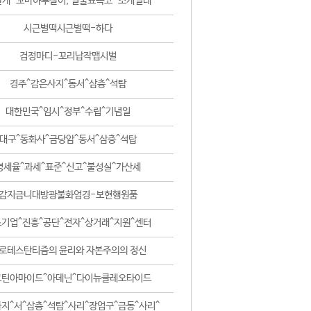
날개-꼬마하루살이, 털줄뾰족코-조개벌레
시근벌떡시근벌떡-하다
검정마디-꼬리납작맵시벌
경주^감은사지^동서^삼층^석탑
대한민국^임시^정부^수립^기념일
대구^동화사^금당암^동서^삼층^석탑
영세율^과세^표준^신고^불성실^가산세
감지금니대방광불화엄경-보현행원품
기업^진흥^공단^전자^상거래^지원^센터
로테스탄티즘의 윤리와 자본주의의 정신
코틴아마이드^아데닌^다이뉴클레오타이드
지^서^삼층^석탑^사리^장엄구^금동^사리^