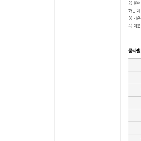
2) 붙
하는 데
3) 가
4) 미
품사별