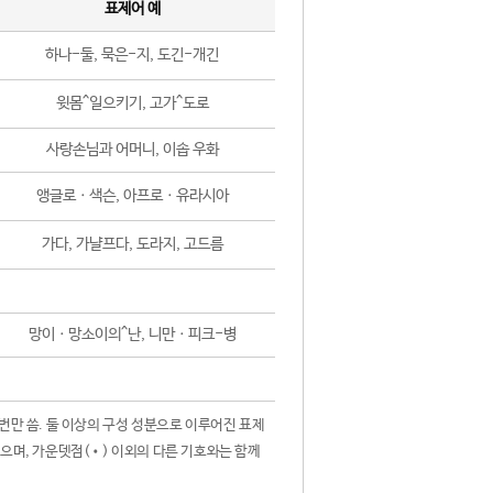
표제어 예
하나-둘, 묵은-지, 도긴-개긴
윗몸^일으키기, 고가^도로
사랑손님과 어머니, 이솝 우화
앵글로ㆍ색슨, 아프로ㆍ유라시아
가다, 가냘프다, 도라지, 고드름
망이ㆍ망소이의^난, 니만ㆍ피크-병
 번만 씀. 둘 이상의 구성 성분으로 이루어진 표제
않으며, 가운뎃점(•) 이외의 다른 기호와는 함께