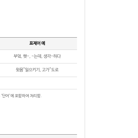
표제어 예
부엌, 햇-, -는데, 생각-하다
윗몸^일으키기, 고가^도로
 ‘단어’에 포함하여 처리함.