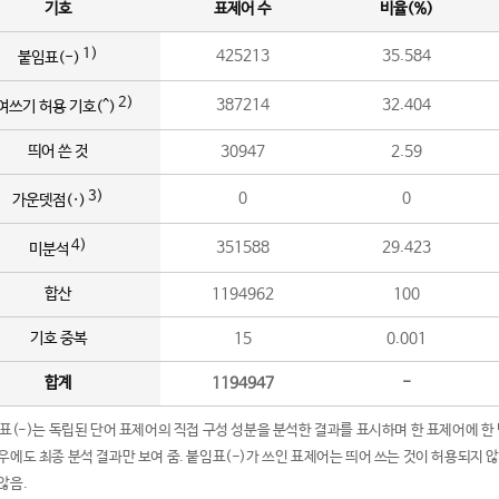
기호
표제어 수
비율(%)
1)
425213
35.584
붙임표(-)
2)
387214
32.404
여쓰기 허용 기호(^)
띄어 쓴 것
30947
2.59
3)
0
0
가운뎃점(·)
4)
351588
29.423
미분석
합산
1194962
100
기호 중복
15
0.001
합계
1194947
-
임표(-)는 독립된 단어 표제어의 직접 구성 성분을 분석한 결과를 표시하며 한 표제어에 한
우에도 최종 분석 결과만 보여 줌. 붙임표(-)가 쓰인 표제어는 띄어 쓰는 것이 허용되지 
않음.