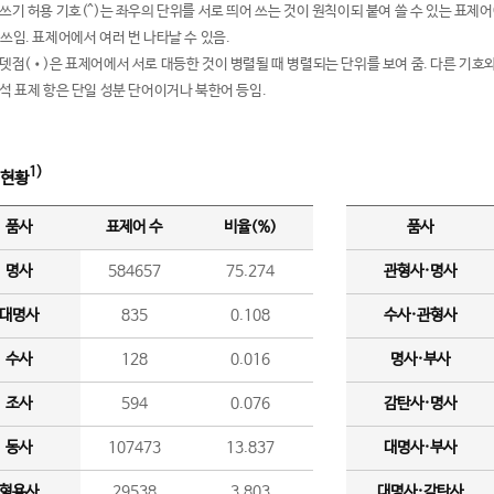
여쓰기 허용 기호(^)는 좌우의 단위를 서로 띄어 쓰는 것이 원칙이되 붙여 쓸 수 있는 표
 쓰임. 표제어에서 여러 번 나타날 수 있음.
운뎃점(•)은 표제어에서 서로 대등한 것이 병렬될 때 병렬되는 단위를 보여 줌. 다른 기호와
분석 표제 항은 단일 성분 단어이거나 북한어 등임.
1)
 현황
품사
표제어 수
비율(%)
품사
명사
584657
75.274
관형사·명사
대명사
835
0.108
수사·관형사
수사
128
0.016
명사·부사
조사
594
0.076
감탄사·명사
동사
107473
13.837
대명사·부사
형용사
29538
3.803
대명사·감탄사