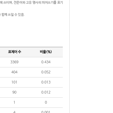
제어에 쓰이며, 전문어와 고유 명사의 띄어쓰기를 표기
 함께 쓰일 수 있음.
표제어 수
비율(%)
3369
0.434
404
0.052
101
0.013
90
0.012
1
0
4
0.001