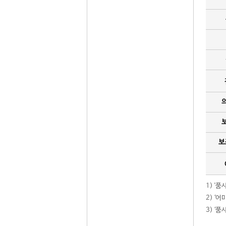
보
1) '
2) ‘
3) ‘