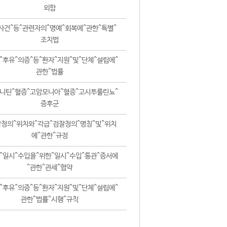
외함
사건^등^관련자의^명예^회복에^관한^특별^
조치법
^후유^의증^등^환자^지원^및^단체^설립에^
관한^법률
니틴^혈증^고암모니아^혈증^고시투룰린뇨^
증후군
청의^위치와^각급^검찰청의^명칭^및^위치
에^관한^규정
^일시^수입을^위한^일시^수입^통관^증서에
^관한^관세^협약
^후유^의증^등^환자^지원^및^단체^설립에^
관한^법률^시행^규칙