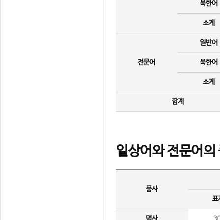
북한어
소계
일반어
전문어
북한어
소계
합계
일상어와 전문어의 
품사
표
명사
3