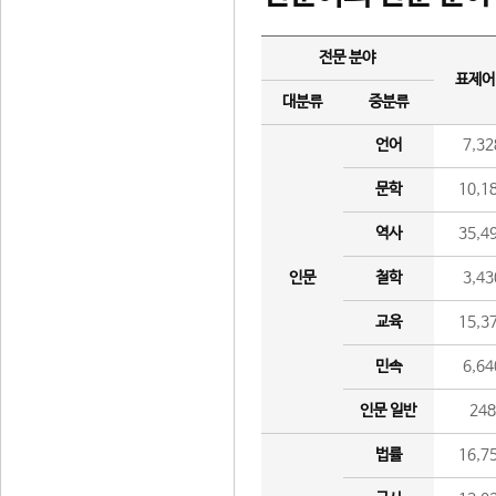
전문 분야
표제어
대분류
중분류
언어
7,32
문학
10,1
역사
35,4
인문
철학
3,43
교육
15,3
민속
6,64
인문 일반
24
법률
16,7