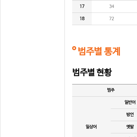
17
34
18
72
범주별 통계
범주별 현황
범주
일반어
방언
일상어
옛말