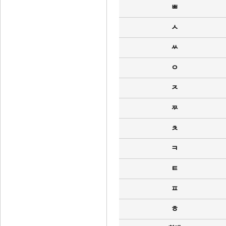
ㅃ
ㅅ
ㅆ
ㅇ
ㅈ
ㅉ
ㅊ
ㅋ
ㅌ
ㅍ
ㅎ