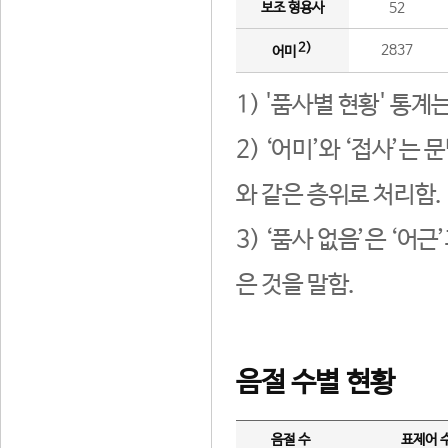
보조 형용사
52
2)
2837
어미
1) '품사별 현황' 통계
2) ‘어미’와 ‘접사’
와 같은 층위로 처리함.
3) ‘품사 없음’은 ‘어
은 것을 말함.
음절 수별 현황
음절 수
표제어 