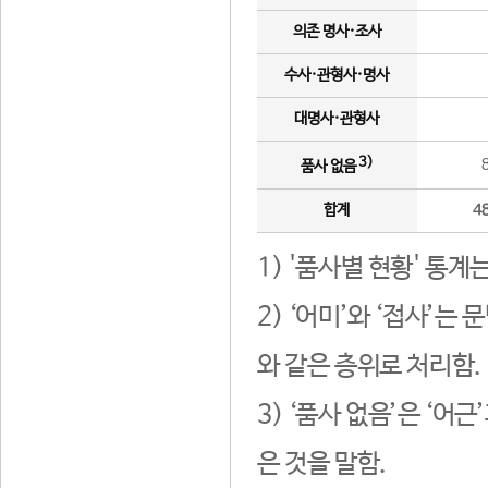
의존 명사·조사
수사·관형사·명사
대명사·관형사
3)
품사 없음
합계
4
1) '품사별 현황' 통계
2) ‘어미’와 ‘접사’
와 같은 층위로 처리함.
3) ‘품사 없음’은 ‘어
은 것을 말함.