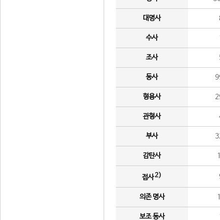
대명사
수사
조사
동사
9
형용사
2
관형사
부사
3
감탄사
2)
접사
의존 명사
보조 동사