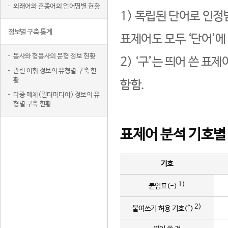
외래어와 혼종어의 언어명별 현황
1) 독립된 단어로 인정
정보별 구축 통계
표제어도 모두 ‘단어’에
동사와 형용사의 문형 정보 현황
2) ‘구’는 띄어 쓴 표
관련 어휘 정보의 유형별 구축 현
황
함함.
다중 매체(멀티미디어) 정보의 유
형별 구축 현황
표제어 분석 기호별
기호
1)
붙임표(-)
2)
붙여쓰기 허용 기호(^)