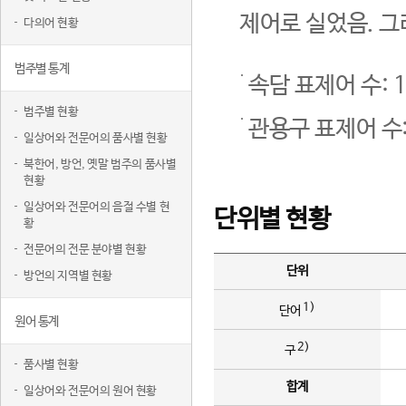
제어로 실었음. 그
다의어 현황
범주별 통계
속담 표제어 수: 1
범주별 현황
관용구 표제어 수:
일상어와 전문어의 품사별 현황
북한어, 방언, 옛말 범주의 품사별
현황
일상어와 전문어의 음절 수별 현
단위별 현황
황
전문어의 전문 분야별 현황
단위
방언의 지역별 현황
1)
단어
원어 통계
2)
구
품사별 현황
합계
일상어와 전문어의 원어 현황