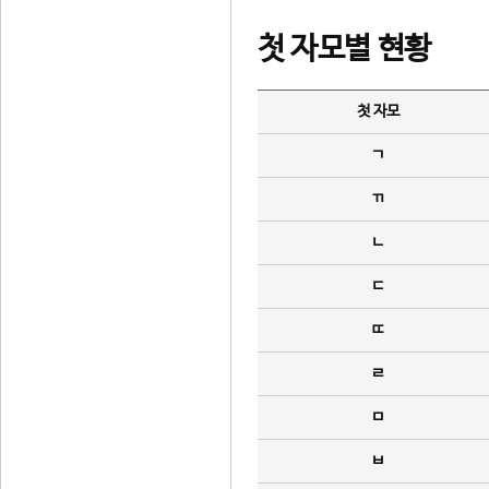
첫 자모별 현황
첫 자모
ㄱ
ㄲ
ㄴ
ㄷ
ㄸ
ㄹ
ㅁ
ㅂ