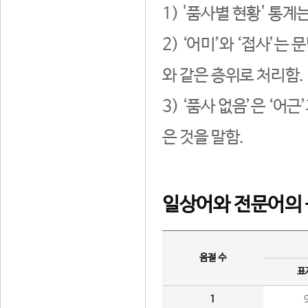
1) '품사별 현황' 통계
2) ‘어미’와 ‘접사’
와 같은 층위로 처리함.
3) ‘품사 없음’은 ‘어
은 것을 말함.
일상어와 전문어의 
음절 수
표
1