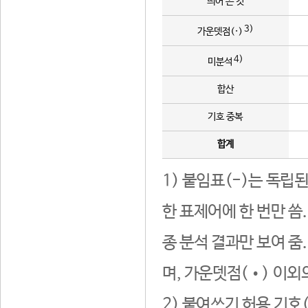
띄어 쓴 것
3)
가운뎃점(·)
4)
미분석
합산
기호 중복
합계
1) 붙임표(-)는 독립
한 표제어에 한 번만 씀
종 분석 결과만 보여 줌
며, 가운뎃점(•) 이외
2) 붙여쓰기 허용 기호