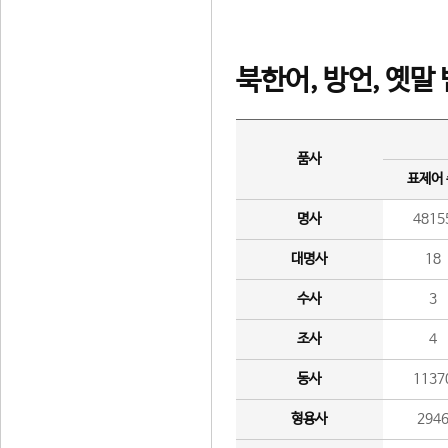
북한어, 방언, 옛말
품사
표제어
명사
4815
대명사
18
수사
3
조사
4
동사
1137
형용사
294