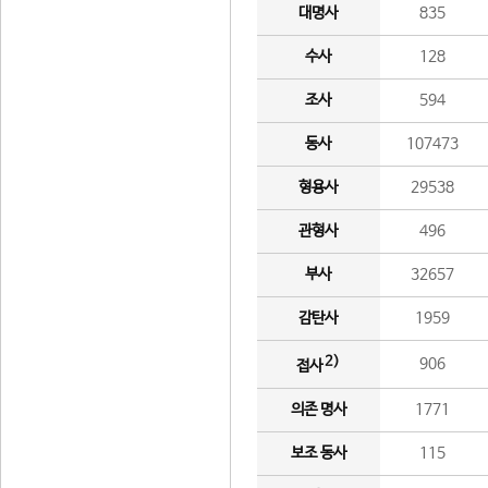
대명사
835
수사
128
조사
594
동사
107473
형용사
29538
관형사
496
부사
32657
감탄사
1959
2)
906
접사
의존 명사
1771
보조 동사
115