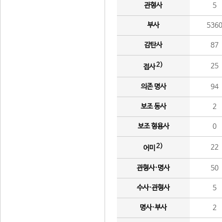
관형사
5
부사
536
감탄사
87
2)
25
접사
의존 명사
94
보조 동사
2
보조 형용사
0
2)
22
어미
관형사·명사
50
수사·관형사
5
명사·부사
2