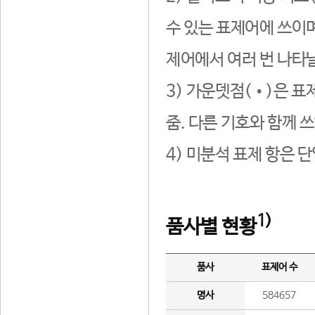
수 있는 표제어에 쓰이며
제어에서 여러 번 나타날
3) 가운뎃점(•)은 표
줌. 다른 기호와 함께 쓰
4) 미분석 표제 항은 
1)
품사별 현황
품사
표제어 수
명사
584657