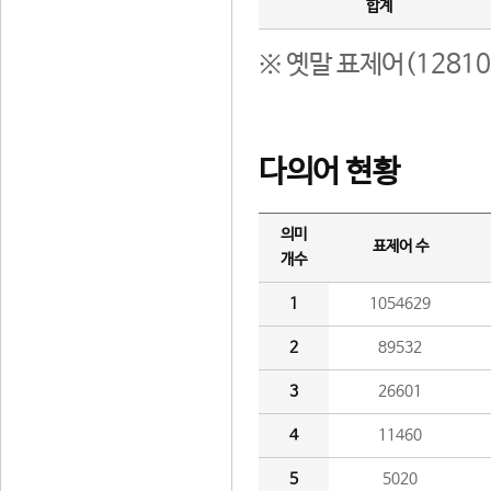
합계
※ 옛말 표제어(1281
다의어 현황
의미
표제어 수
개수
1
1054629
2
89532
3
26601
4
11460
5
5020