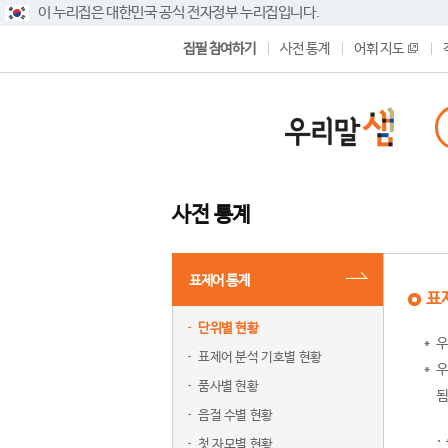
이 누리집은 대한민국 공식 전자정부 누리집입니다.
집필 참여하기
사전 통계
어휘 지도
사전 통계
표제어 통계
표
단위별 현황
우
표제어 분석 기호별 현황
우
품사별 현황
됨
음절 수별 현황
첫 자모별 현황