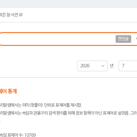
작은 창 사전
옛한글
2026
7
년
제어 통계
리말샘에서는 의미(뜻풀이) 단위로 표제어를 제시함.
리말샘에서는 속담과 관용구의 검색 편의를 위해 정보 항목이 아닌 표제어로 실었음. 그러
.
속담 표제어 수: 10769