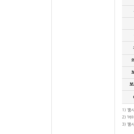
보
1) '
2) ‘
3) ‘