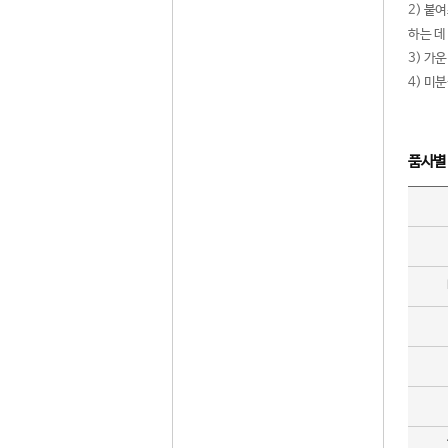
2) 붙
하는 데
3) 가
4) 미
품사별