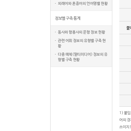
외래어와 혼종어의 언어명별 현황
정보별 구축 통계
붙
동사와 형용사의 문형 정보 현황
관련 어휘 정보의 유형별 구축 현
황
다중 매체(멀티미디어) 정보의 유
형별 구축 현황
1) 붙
어의 경
쓰이지 