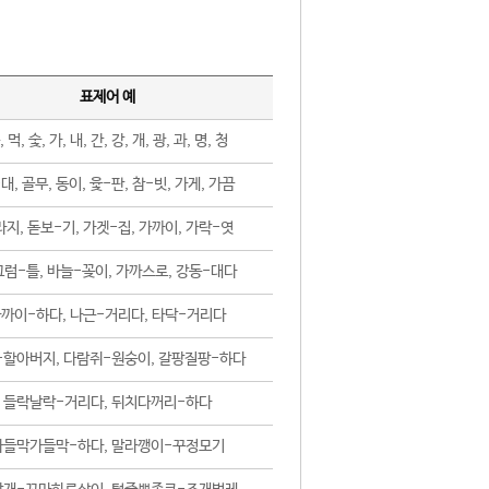
표제어 예
, 먹, 숯, 가, 내, 간, 강, 개, 광, 과, 명, 청
대, 골무, 동이, 윷-판, 참-빗, 가게, 가끔
지, 돋보-기, 가겟-집, 가까이, 가락-엿
럼-틀, 바늘-꽂이, 가까스로, 강동-대다
까이-하다, 나근-거리다, 타닥-거리다
-할아버지, 다람쥐-원숭이, 갈팡질팡-하다
들락날락-거리다, 뒤치다꺼리-하다
가들막가들막-하다, 말라깽이-꾸정모기