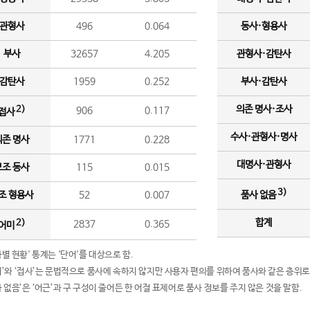
관형사
496
0.064
동사·형용사
부사
32657
4.205
관형사·감탄사
감탄사
1959
0.252
부사·감탄사
의존 명사·조사
2)
906
0.117
접사
수사·관형사·명사
의존 명사
1771
0.228
대명사·관형사
보조 동사
115
0.015
3)
조 형용사
52
0.007
품사 없음
합계
2)
2837
0.365
어미
품사별 현황' 통계는 '단어'를 대상으로 함.
어미’와 ‘접사’는 문법적으로 품사에 속하지 않지만 사용자 편의를 위하여 품사와 같은 층위로
품사 없음’은 ‘어근’과 구 구성이 줄어든 한 어절 표제어로 품사 정보를 주지 않은 것을 말함.