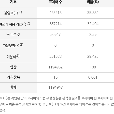
기호
표제어 수
비율(%)
1)
425213
35.584
붙임표(-)
2)
387214
32.404
여쓰기 허용 기호(^)
띄어 쓴 것
30947
2.59
3)
0
0
가운뎃점(·)
4)
351588
29.423
미분석
합산
1194962
100
기호 중복
15
0.001
합계
1194947
-
임표(-)는 독립된 단어 표제어의 직접 구성 성분을 분석한 결과를 표시하며 한 표제어에 한
우에도 최종 분석 결과만 보여 줌. 붙임표(-)가 쓰인 표제어는 띄어 쓰는 것이 허용되지 
않음.