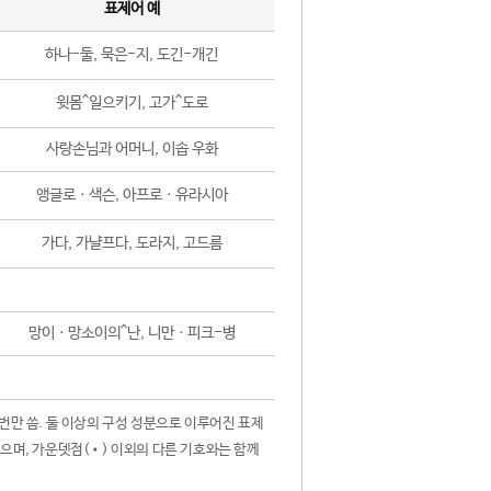
표제어 예
하나-둘, 묵은-지, 도긴-개긴
윗몸^일으키기, 고가^도로
사랑손님과 어머니, 이솝 우화
앵글로ㆍ색슨, 아프로ㆍ유라시아
가다, 가냘프다, 도라지, 고드름
망이ㆍ망소이의^난, 니만ㆍ피크-병
 번만 씀. 둘 이상의 구성 성분으로 이루어진 표제
않으며, 가운뎃점(•) 이외의 다른 기호와는 함께