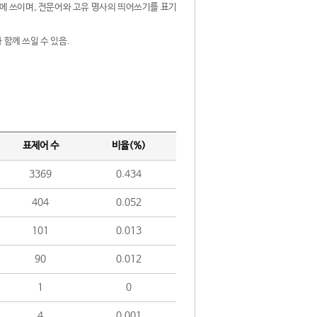
제어에 쓰이며, 전문어와 고유 명사의 띄어쓰기를 표기
 함께 쓰일 수 있음.
표제어 수
비율(%)
3369
0.434
404
0.052
101
0.013
90
0.012
1
0
4
0.001