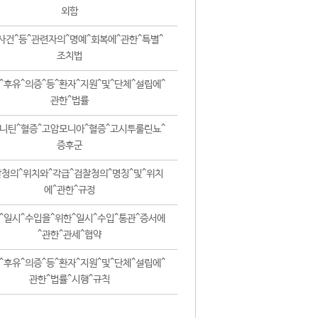
외함
사건^등^관련자의^명예^회복에^관한^특별^
조치법
^후유^의증^등^환자^지원^및^단체^설립에^
관한^법률
니틴^혈증^고암모니아^혈증^고시투룰린뇨^
증후군
청의^위치와^각급^검찰청의^명칭^및^위치
에^관한^규정
^일시^수입을^위한^일시^수입^통관^증서에
^관한^관세^협약
^후유^의증^등^환자^지원^및^단체^설립에^
관한^법률^시행^규칙