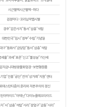
날개-꼬마하루살이, 털줄뾰족코-조개벌레
시근벌떡시근벌떡-하다
검정마디-꼬리납작맵시벌
경주^감은사지^동서^삼층^석탑
대한민국^임시^정부^수립^기념일
대구^동화사^금당암^동서^삼층^석탑
영세율^과세^표준^신고^불성실^가산세
감지금니대방광불화엄경-보현행원품
기업^진흥^공단^전자^상거래^지원^센터
로테스탄티즘의 윤리와 자본주의의 정신
코틴아마이드^아데닌^다이뉴클레오타이드
지^서^삼층^석탑^사리^장엄구^금동^사리^