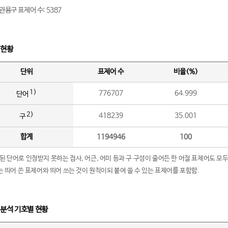
관용구 표제어 수: 5387
 현황
단위
표제어 수
비율(%)
1)
776707
64.999
단어
2)
418239
35.001
구
합계
1194946
100
립된 단어로 인정받지 못하는 접사, 어근, 어미 등과 구 구성이 줄어든 한 어절 표제어도 모두
구’는 띄어 쓴 표제어와 띄어 쓰는 것이 원칙이되 붙여 쓸 수 있는 표제어를 포함함.
 분석 기호별 현황