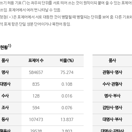
여쓰기 허용 기호(^)는 좌우의 단위를 서로 띄어 쓰는 것이 원칙이되 붙여 쓸 수 있는 표
 쓰임. 표제어에서 여러 번 나타날 수 있음.
운뎃점(•)은 표제어에서 서로 대등한 것이 병렬될 때 병렬되는 단위를 보여 줌. 다른 기호와
분석 표제 항은 단일 성분 단어이거나 북한어 등임.
1)
 현황
품사
표제어 수
비율(%)
품사
명사
584657
75.274
관형사·명사
대명사
835
0.108
수사·관형사
수사
128
0.016
명사·부사
조사
594
0.076
감탄사·명사
동사
107473
13.837
대명사·부사
형용사
29538
3.803
대명사·감탄사