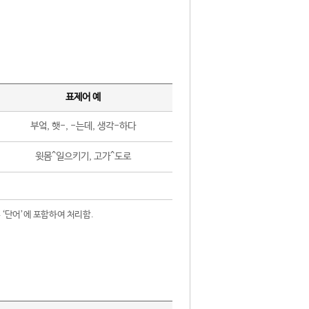
표제어 예
부엌, 햇-, -는데, 생각-하다
윗몸^일으키기, 고가^도로
 ‘단어’에 포함하여 처리함.