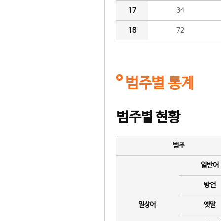
17
34
18
72
범주별 통계
범주별 현황
범주
일반어
방언
일상어
옛말