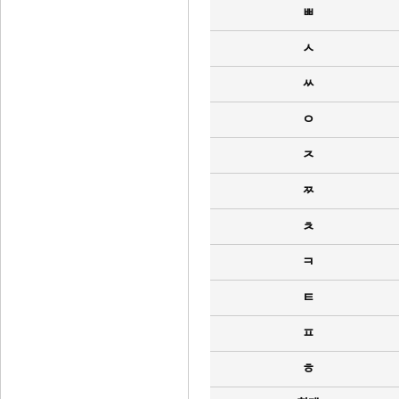
ㅃ
ㅅ
ㅆ
ㅇ
ㅈ
ㅉ
ㅊ
ㅋ
ㅌ
ㅍ
ㅎ