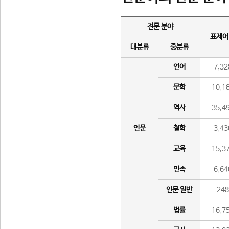
전문 분야
표제어
대분류
중분류
언어
7,32
문학
10,1
역사
35,4
인문
철학
3,43
교육
15,3
민속
6,64
인문 일반
24
법률
16,7