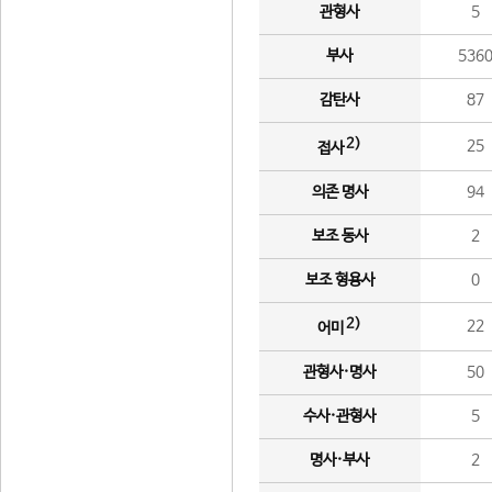
관형사
5
부사
536
감탄사
87
2)
25
접사
의존 명사
94
보조 동사
2
보조 형용사
0
2)
22
어미
관형사·명사
50
수사·관형사
5
명사·부사
2