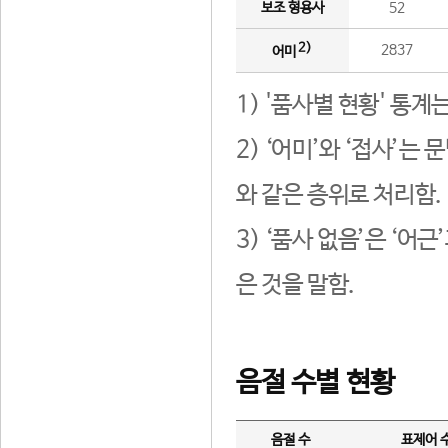
보조 형용사
52
2)
2837
어미
1) '품사별 현황' 통계
2) ‘어미’와 ‘접사’
와 같은 층위로 처리함.
3) ‘품사 없음’은 ‘어
은 것을 말함.
음절 수별 현황
음절 수
표제어 