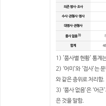
의존 명사·조사
수사·관형사·명사
대명사·관형사
3)
품사 없음
합계
4
1) '품사별 현황' 통계
2) ‘어미’와 ‘접사’
와 같은 층위로 처리함.
3) ‘품사 없음’은 ‘어
은 것을 말함.