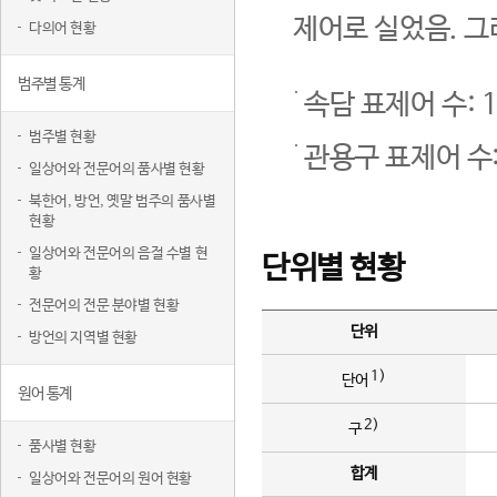
제어로 실었음. 그
다의어 현황
범주별 통계
속담 표제어 수: 1
범주별 현황
관용구 표제어 수:
일상어와 전문어의 품사별 현황
북한어, 방언, 옛말 범주의 품사별
현황
일상어와 전문어의 음절 수별 현
단위별 현황
황
전문어의 전문 분야별 현황
단위
방언의 지역별 현황
1)
단어
원어 통계
2)
구
품사별 현황
합계
일상어와 전문어의 원어 현황