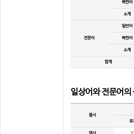
북한어
소계
일반어
전문어
북한어
소계
합계
일상어와 전문어의 
품사
표
명사
3