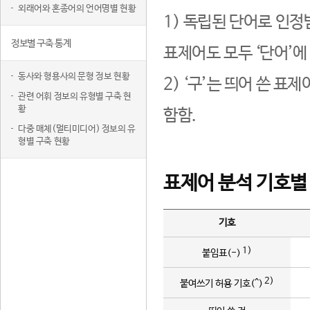
외래어와 혼종어의 언어명별 현황
1) 독립된 단어로 인정
정보별 구축 통계
표제어도 모두 ‘단어’에
동사와 형용사의 문형 정보 현황
2) ‘구’는 띄어 쓴 표
관련 어휘 정보의 유형별 구축 현
황
함함.
다중 매체(멀티미디어) 정보의 유
형별 구축 현황
표제어 분석 기호별
기호
1)
붙임표(-)
2)
붙여쓰기 허용 기호(^)