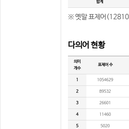
합계
※ 옛말 표제어(1281
다의어 현황
의미
표제어 수
개수
1
1054629
2
89532
3
26601
4
11460
5
5020