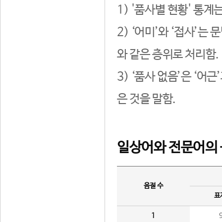
1) '품사별 현황' 통계
2) ‘어미’와 ‘접사’
와 같은 층위로 처리함.
3) ‘품사 없음’은 ‘어
은 것을 말함.
일상어와 전문어의 
음절 수
표
1