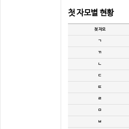
첫 자모별 현황
첫 자모
ㄱ
ㄲ
ㄴ
ㄷ
ㄸ
ㄹ
ㅁ
ㅂ