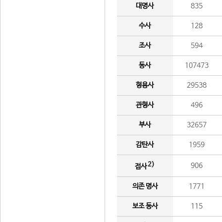
대명사
835
수사
128
조사
594
동사
107473
형용사
29538
관형사
496
부사
32657
감탄사
1959
2)
906
접사
의존 명사
1771
보조 동사
115