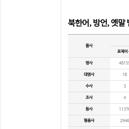
북한어, 방언, 옛말
품사
표제어
명사
4815
대명사
18
수사
3
조사
4
동사
1137
형용사
294