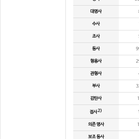
대명사
수사
조사
동사
9
형용사
2
관형사
부사
3
감탄사
2)
접사
의존 명사
보조 동사