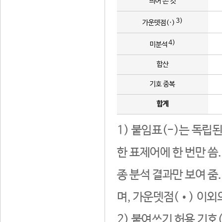
띄어 쓴 것
3)
가운뎃점(·)
4)
미분석
합산
기호 중복
합계
1) 붙임표(-)는 독립
한 표제어에 한 번만 씀
종 분석 결과만 보여 줌
며, 가운뎃점(•) 이외
2) 붙여쓰기 허용 기호