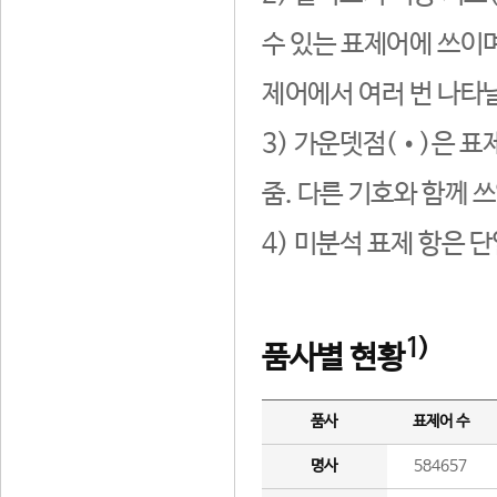
수 있는 표제어에 쓰이며
제어에서 여러 번 나타날
3) 가운뎃점(•)은 표
줌. 다른 기호와 함께 쓰
4) 미분석 표제 항은 
1)
품사별 현황
품사
표제어 수
명사
584657