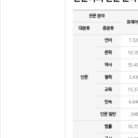
전문 분야
표제어
대분류
중분류
언어
7,32
문학
10,1
역사
35,4
인문
철학
3,43
교육
15,3
민속
6,64
인문 일반
24
법률
16,7