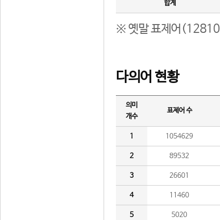
합계
※ 옛말 표제어(1281
다의어 현황
의미
표제어 수
개수
1
1054629
2
89532
3
26601
4
11460
5
5020