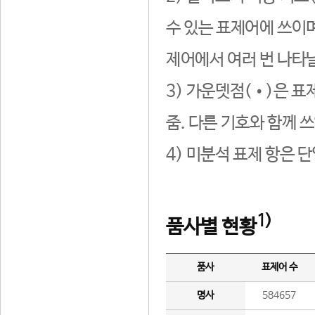
수 있는 표제어에 쓰이며
제어에서 여러 번 나타날
3) 가운뎃점(•)은 표
줌. 다른 기호와 함께 쓰
4) 미분석 표제 항은 
1)
품사별 현황
품사
표제어 수
명사
584657