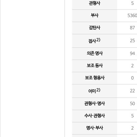
관형사
5
부사
536
감탄사
87
2)
25
접사
의존 명사
94
보조 동사
2
보조 형용사
0
2)
22
어미
관형사·명사
50
수사·관형사
5
명사·부사
2