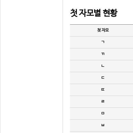
첫 자모별 현황
첫 자모
ㄱ
ㄲ
ㄴ
ㄷ
ㄸ
ㄹ
ㅁ
ㅂ