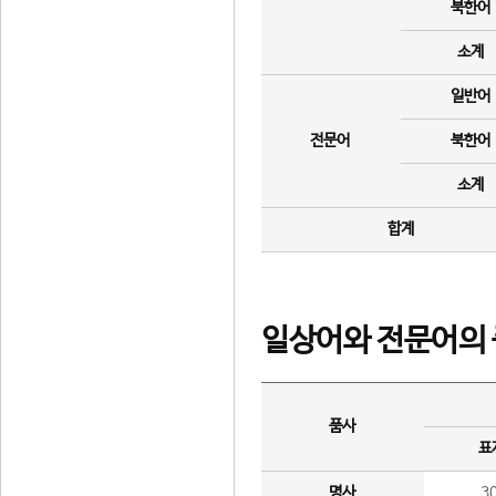
북한어
소계
일반어
전문어
북한어
소계
합계
일상어와 전문어의 
품사
표
명사
3