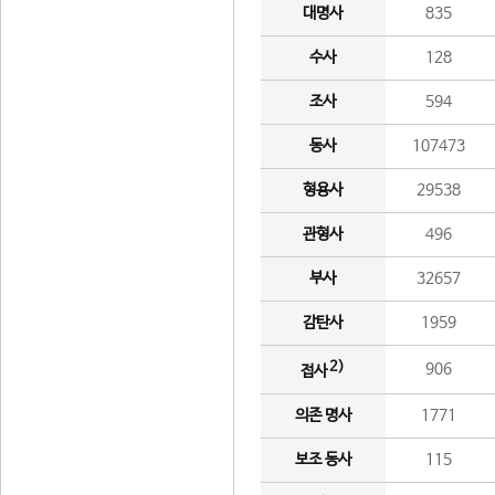
대명사
835
수사
128
조사
594
동사
107473
형용사
29538
관형사
496
부사
32657
감탄사
1959
2)
906
접사
의존 명사
1771
보조 동사
115