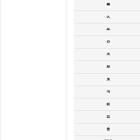
ㅃ
ㅅ
ㅆ
ㅇ
ㅈ
ㅉ
ㅊ
ㅋ
ㅌ
ㅍ
ㅎ