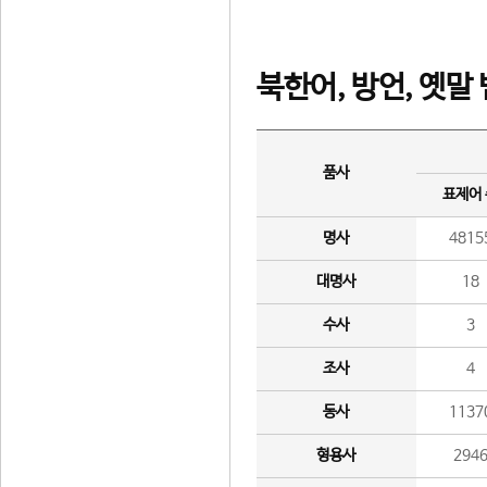
북한어, 방언, 옛말
품사
표제어
명사
4815
대명사
18
수사
3
조사
4
동사
1137
형용사
294