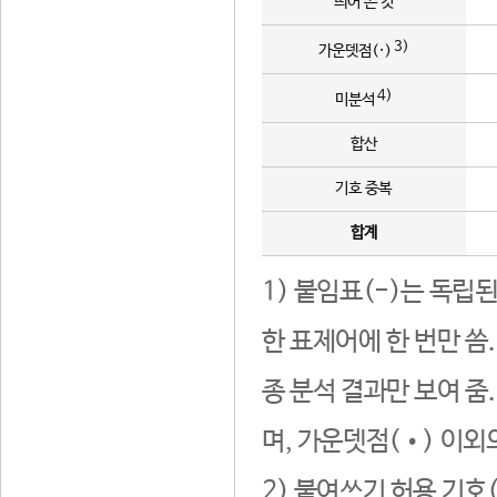
띄어 쓴 것
3)
가운뎃점(·)
4)
미분석
합산
기호 중복
합계
1) 붙임표(-)는 독립
한 표제어에 한 번만 씀
종 분석 결과만 보여 줌
며, 가운뎃점(•) 이외
2) 붙여쓰기 허용 기호