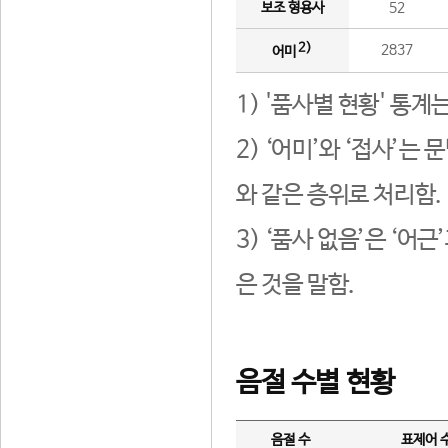
보조 형용사
52
2)
2837
어미
1) '품사별 현황' 통계
2) ‘어미’와 ‘접사’
와 같은 층위로 처리함.
3) ‘품사 없음’은 ‘어
은 것을 말함.
음절 수별 현황
음절 수
표제어 