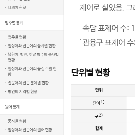
제어로 실었음. 그
다의어 현황
범주별 통계
속담 표제어 수: 1
범주별 현황
관용구 표제어 수:
일상어와 전문어의 품사별 현황
북한어, 방언, 옛말 범주의 품사별
현황
일상어와 전문어의 음절 수별 현
단위별 현황
황
전문어의 전문 분야별 현황
단위
방언의 지역별 현황
1)
단어
원어 통계
2)
구
품사별 현황
합계
일상어와 전문어의 원어 현황