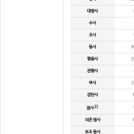
대명사
수사
조사
동사
9
형용사
2
관형사
부사
3
감탄사
2)
접사
의존 명사
보조 동사