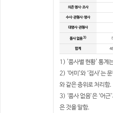
의존 명사·조사
수사·관형사·명사
대명사·관형사
3)
품사 없음
합계
4
1) '품사별 현황' 통계
2) ‘어미’와 ‘접사’
와 같은 층위로 처리함.
3) ‘품사 없음’은 ‘어
은 것을 말함.