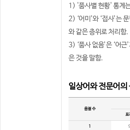
1) '품사별 현황' 통계
2) ‘어미’와 ‘접사’
와 같은 층위로 처리함.
3) ‘품사 없음’은 ‘어
은 것을 말함.
일상어와 전문어의 
음절 수
표
1