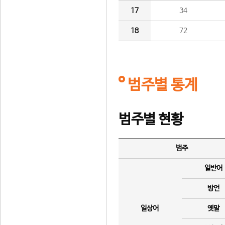
17
34
18
72
범주별 통계
범주별 현황
범주
일반어
방언
일상어
옛말