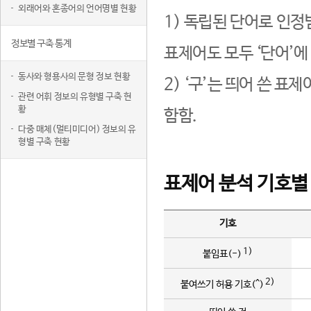
외래어와 혼종어의 언어명별 현황
1) 독립된 단어로 인정
정보별 구축 통계
표제어도 모두 ‘단어’에
동사와 형용사의 문형 정보 현황
2) ‘구’는 띄어 쓴 표
관련 어휘 정보의 유형별 구축 현
황
함함.
다중 매체(멀티미디어) 정보의 유
형별 구축 현황
표제어 분석 기호별
기호
1)
붙임표(-)
2)
붙여쓰기 허용 기호(^)