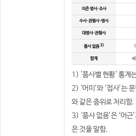
의존 명사·조사
수사·관형사·명사
대명사·관형사
3)
품사 없음
합계
4
1) '품사별 현황' 통계
2) ‘어미’와 ‘접사’
와 같은 층위로 처리함.
3) ‘품사 없음’은 ‘어
은 것을 말함.