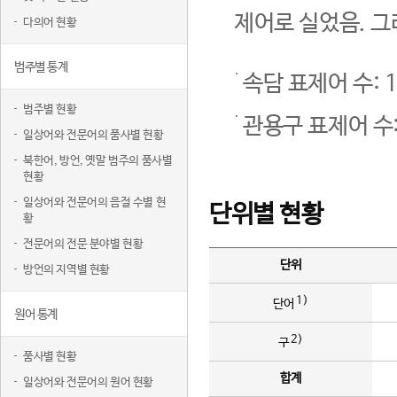
제어로 실었음. 그
다의어 현황
범주별 통계
속담 표제어 수: 1
범주별 현황
관용구 표제어 수:
일상어와 전문어의 품사별 현황
북한어, 방언, 옛말 범주의 품사별
현황
일상어와 전문어의 음절 수별 현
단위별 현황
황
전문어의 전문 분야별 현황
단위
방언의 지역별 현황
1)
단어
원어 통계
2)
구
품사별 현황
합계
일상어와 전문어의 원어 현황