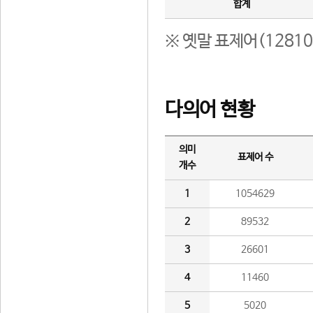
합계
※ 옛말 표제어(1281
다의어 현황
의미
표제어 수
개수
1
1054629
2
89532
3
26601
4
11460
5
5020