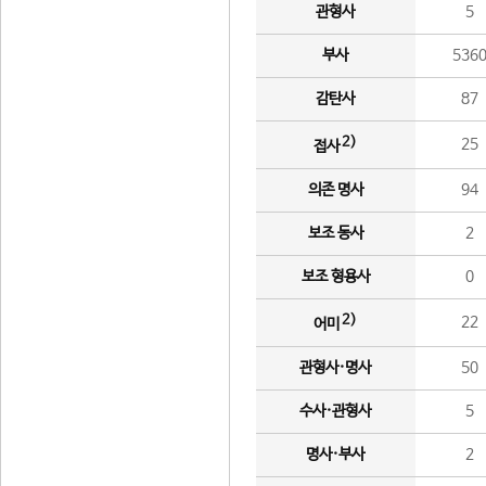
관형사
5
부사
536
감탄사
87
2)
25
접사
의존 명사
94
보조 동사
2
보조 형용사
0
2)
22
어미
관형사·명사
50
수사·관형사
5
명사·부사
2