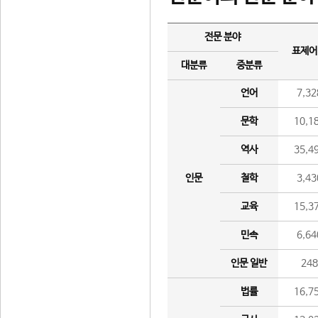
전문 분야
표제어
대분류
중분류
언어
7,32
문학
10,1
역사
35,4
인문
철학
3,43
교육
15,3
민속
6,64
인문 일반
24
법률
16,7