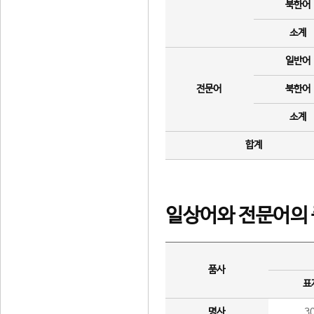
북한어
소계
일반어
전문어
북한어
소계
합계
일상어와 전문어의 
품사
표
명사
3