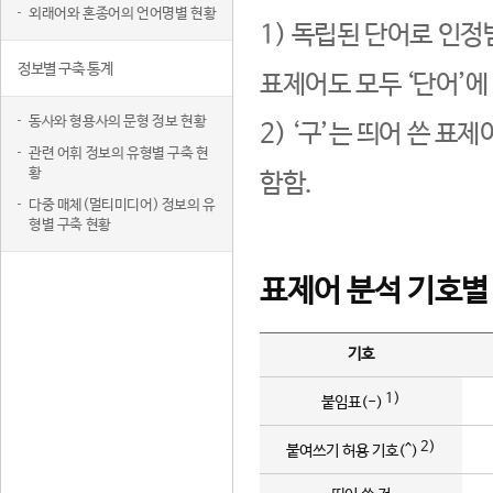
외래어와 혼종어의 언어명별 현황
1) 독립된 단어로 인정
정보별 구축 통계
표제어도 모두 ‘단어’에
동사와 형용사의 문형 정보 현황
2) ‘구’는 띄어 쓴 표
관련 어휘 정보의 유형별 구축 현
황
함함.
다중 매체(멀티미디어) 정보의 유
형별 구축 현황
표제어 분석 기호별
기호
1)
붙임표(-)
2)
붙여쓰기 허용 기호(^)