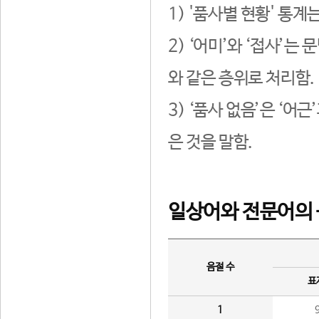
1) '품사별 현황' 통계
2) ‘어미’와 ‘접사’
와 같은 층위로 처리함.
3) ‘품사 없음’은 ‘어
은 것을 말함.
일상어와 전문어의 
음절 수
표
1