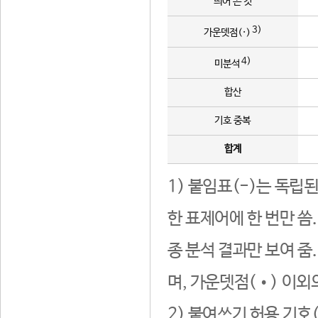
띄어 쓴 것
3)
가운뎃점(·)
4)
미분석
합산
기호 중복
합계
1) 붙임표(-)는 독립
한 표제어에 한 번만 씀
종 분석 결과만 보여 줌
며, 가운뎃점(•) 이외
2) 붙여쓰기 허용 기호