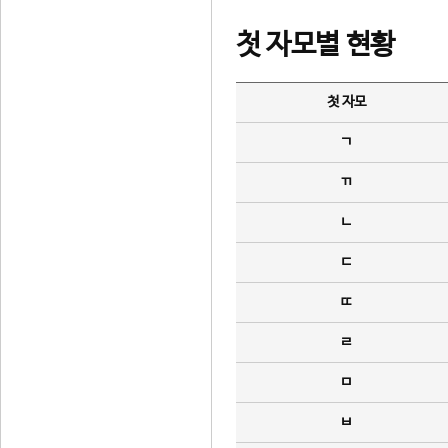
첫 자모별 현황
첫 자모
ㄱ
ㄲ
ㄴ
ㄷ
ㄸ
ㄹ
ㅁ
ㅂ