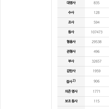
대명사
835
수사
128
조사
594
동사
107473
형용사
29538
관형사
496
부사
32657
감탄사
1959
2)
906
접사
의존 명사
1771
보조 동사
115