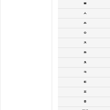
ㅃ
ㅅ
ㅆ
ㅇ
ㅈ
ㅉ
ㅊ
ㅋ
ㅌ
ㅍ
ㅎ