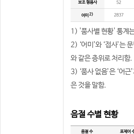
보조 형용사
52
2)
2837
어미
1) '품사별 현황' 통계
2) ‘어미’와 ‘접사’
와 같은 층위로 처리함.
3) ‘품사 없음’은 ‘어
은 것을 말함.
음절 수별 현황
음절 수
표제어 