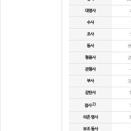
대명사
수사
조사
동사
9
형용사
2
관형사
부사
3
감탄사
2)
접사
의존 명사
보조 동사