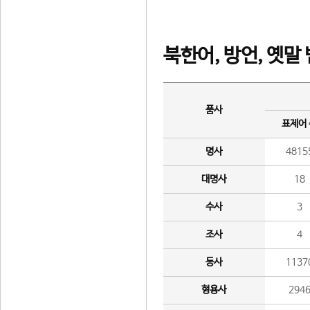
북한어, 방언, 옛말
품사
표제어
명사
4815
대명사
18
수사
3
조사
4
동사
1137
형용사
294