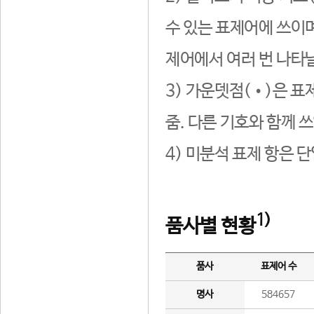
수 있는 표제어에 쓰이며
제어에서 여러 번 나타날
3) 가운뎃점(•)은 표
줌. 다른 기호와 함께 쓰
4) 미분석 표제 항은 
1)
품사별 현황
품사
표제어 수
명사
584657