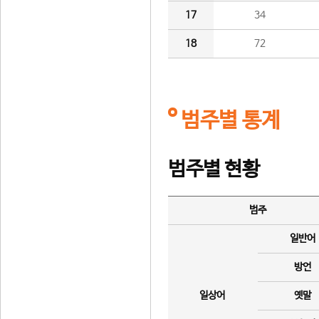
17
34
18
72
범주별 통계
범주별 현황
범주
일반어
방언
일상어
옛말