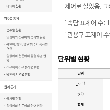
제어로 실었음. 그
다의어 현황
범주별 통계
속담 표제어 수: 1
범주별 현황
관용구 표제어 수:
일상어와 전문어의 품사별 현황
북한어, 방언, 옛말 범주의 품사별
현황
일상어와 전문어의 음절 수별 현
단위별 현황
황
전문어의 전문 분야별 현황
단위
방언의 지역별 현황
1)
단어
원어 통계
2)
구
품사별 현황
합계
일상어와 전문어의 원어 현황