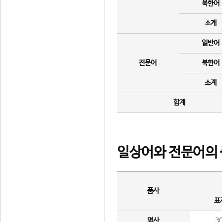
북한어
소계
일반어
전문어
북한어
소계
합계
일상어와 전문어의 
품사
표
명사
3