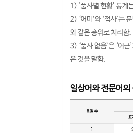
1) '품사별 현황' 통계
2) ‘어미’와 ‘접사’
와 같은 층위로 처리함.
3) ‘품사 없음’은 ‘어
은 것을 말함.
일상어와 전문어의 
음절 수
표
1