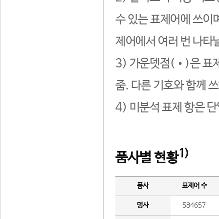
수 있는 표제어에 쓰이며
제어에서 여러 번 나타날
3) 가운뎃점(•)은 표
줌. 다른 기호와 함께 쓰
4) 미분석 표제 항은 
1)
품사별 현황
품사
표제어 수
명사
584657