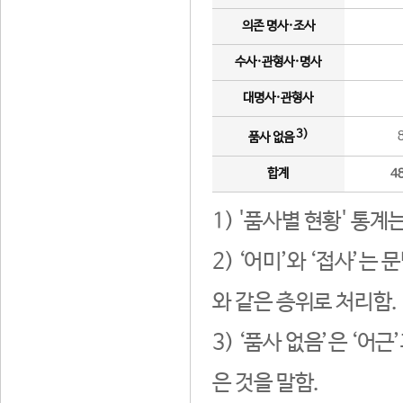
의존 명사·조사
수사·관형사·명사
대명사·관형사
3)
품사 없음
합계
4
1) '품사별 현황' 통계
2) ‘어미’와 ‘접사’
와 같은 층위로 처리함.
3) ‘품사 없음’은 ‘어
은 것을 말함.