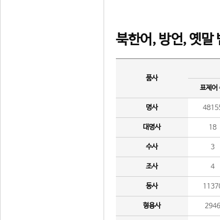
북한어, 방언, 옛말
품사
표제어
명사
4815
대명사
18
수사
3
조사
4
동사
1137
형용사
294