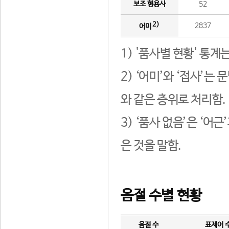
보조 형용사
52
2)
2837
어미
1) '품사별 현황' 통계
2) ‘어미’와 ‘접사’
와 같은 층위로 처리함.
3) ‘품사 없음’은 ‘어
은 것을 말함.
음절 수별 현황
음절 수
표제어 