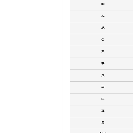
ㅃ
ㅅ
ㅆ
ㅇ
ㅈ
ㅉ
ㅊ
ㅋ
ㅌ
ㅍ
ㅎ