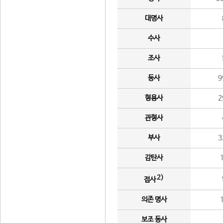
대명사
수사
조사
동사
9
형용사
2
관형사
부사
3
감탄사
2)
접사
의존 명사
보조 동사