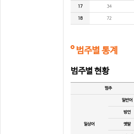
17
34
18
72
범주별 통계
범주별 현황
범주
일반어
방언
일상어
옛말