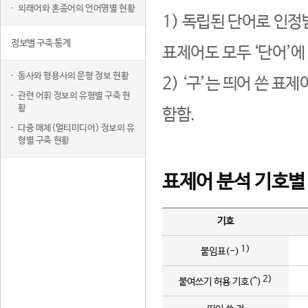
외래어와 혼종어의 언어명별 현황
1) 독립된 단어로 인정
정보별 구축 통계
표제어도 모두 ‘단어’에
동사와 형용사의 문형 정보 현황
2) ‘구’는 띄어 쓴 표
관련 어휘 정보의 유형별 구축 현
황
함함.
다중 매체(멀티미디어) 정보의 유
형별 구축 현황
표제어 분석 기호별
기호
1)
붙임표(-)
2)
붙여쓰기 허용 기호(^)