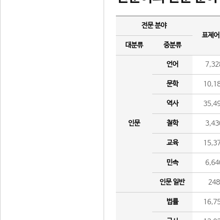
전문 분야
표제어
대분류
중분류
언어
7,32
문학
10,1
역사
35,4
인문
철학
3,43
교육
15,3
민속
6,64
인문 일반
24
법률
16,7