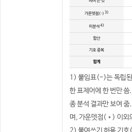
띄어 쓴 것
3)
가운뎃점(·)
4)
미분석
합산
기호 중복
합계
1) 붙임표(-)는 독립
한 표제어에 한 번만 씀
종 분석 결과만 보여 줌
며, 가운뎃점(•) 이외
2) 붙여쓰기 허용 기호