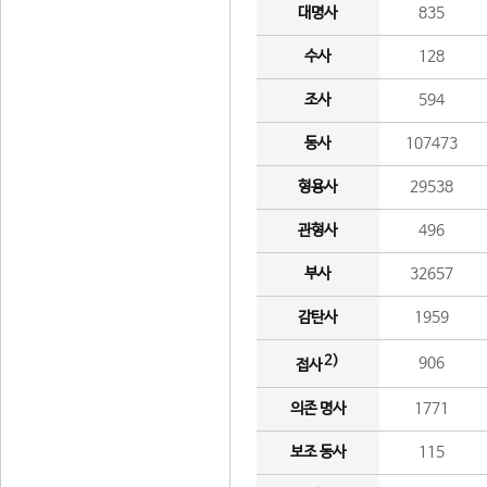
대명사
835
수사
128
조사
594
동사
107473
형용사
29538
관형사
496
부사
32657
감탄사
1959
2)
906
접사
의존 명사
1771
보조 동사
115