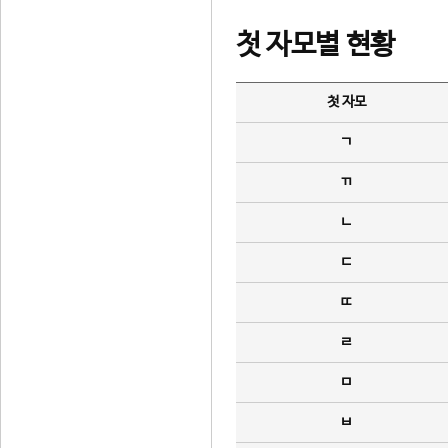
첫 자모별 현황
첫 자모
ㄱ
ㄲ
ㄴ
ㄷ
ㄸ
ㄹ
ㅁ
ㅂ