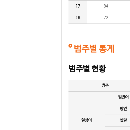
17
34
18
72
범주별 통계
범주별 현황
범주
일반어
방언
일상어
옛말