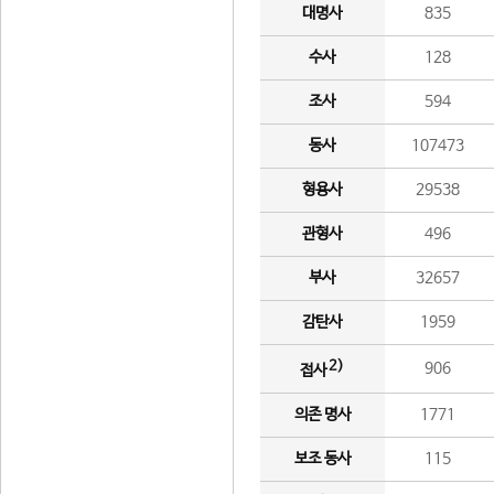
대명사
835
수사
128
조사
594
동사
107473
형용사
29538
관형사
496
부사
32657
감탄사
1959
2)
906
접사
의존 명사
1771
보조 동사
115