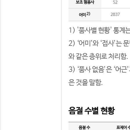
보조 형용사
52
2)
2837
어미
1) '품사별 현황' 통계
2) ‘어미’와 ‘접사’
와 같은 층위로 처리함.
3) ‘품사 없음’은 ‘어
은 것을 말함.
음절 수별 현황
음절 수
표제어 