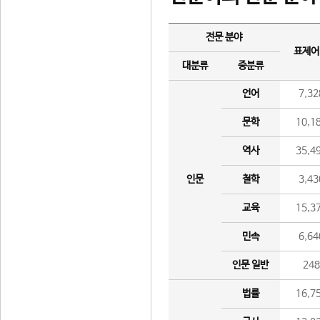
전문 분야
표제어
대분류
중분류
언어
7,32
문학
10,1
역사
35,4
인문
철학
3,43
교육
15,3
민속
6,64
인문 일반
24
법률
16,7