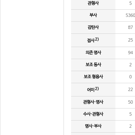
관형사
5
부사
536
감탄사
87
2)
25
접사
의존 명사
94
보조 동사
2
보조 형용사
0
2)
22
어미
관형사·명사
50
수사·관형사
5
명사·부사
2