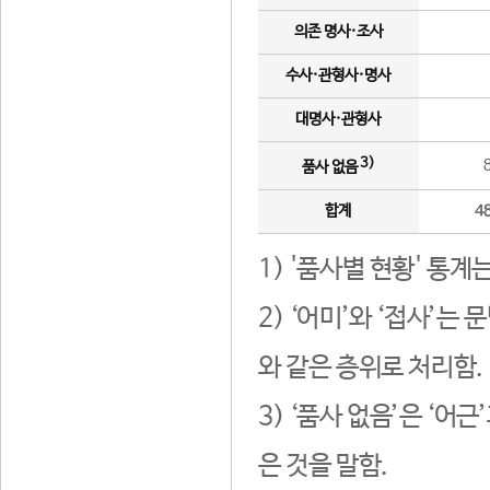
의존 명사·조사
수사·관형사·명사
대명사·관형사
3)
품사 없음
합계
4
1) '품사별 현황' 통계
2) ‘어미’와 ‘접사’
와 같은 층위로 처리함.
3) ‘품사 없음’은 ‘어
은 것을 말함.