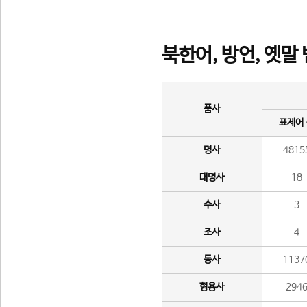
북한어, 방언, 옛말
품사
표제어
명사
4815
대명사
18
수사
3
조사
4
동사
1137
형용사
294