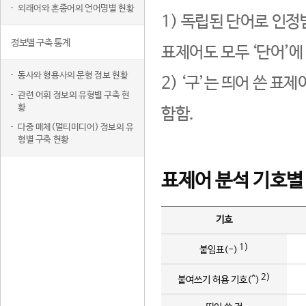
외래어와 혼종어의 언어명별 현황
1) 독립된 단어로 인정
정보별 구축 통계
표제어도 모두 ‘단어’에
동사와 형용사의 문형 정보 현황
2) ‘구’는 띄어 쓴 표
관련 어휘 정보의 유형별 구축 현
황
함함.
다중 매체(멀티미디어) 정보의 유
형별 구축 현황
표제어 분석 기호별
기호
1)
붙임표(-)
2)
붙여쓰기 허용 기호(^)