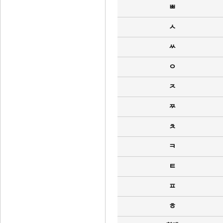
ㅃ
ㅅ
ㅆ
ㅇ
ㅈ
ㅉ
ㅊ
ㅋ
ㅌ
ㅍ
ㅎ