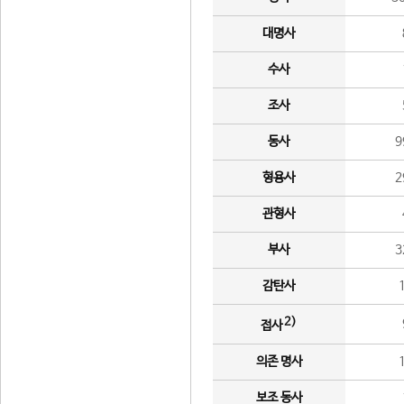
대명사
수사
조사
동사
9
형용사
2
관형사
부사
3
감탄사
2)
접사
의존 명사
보조 동사