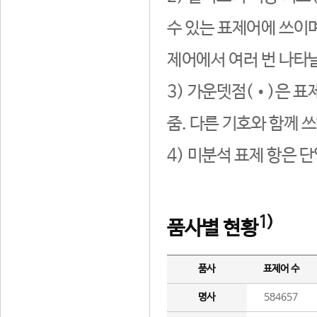
수 있는 표제어에 쓰이며
제어에서 여러 번 나타날
3) 가운뎃점(•)은 표
줌. 다른 기호와 함께 쓰
4) 미분석 표제 항은 
1)
품사별 현황
품사
표제어 수
명사
584657