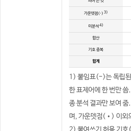
띄어 쓴 것
3)
가운뎃점(·)
4)
미분석
합산
기호 중복
합계
1) 붙임표(-)는 독립
한 표제어에 한 번만 씀
종 분석 결과만 보여 줌
며, 가운뎃점(•) 이외
2) 붙여쓰기 허용 기호