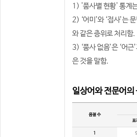
1) '품사별 현황' 통계
2) ‘어미’와 ‘접사’
와 같은 층위로 처리함.
3) ‘품사 없음’은 ‘어
은 것을 말함.
일상어와 전문어의 
음절 수
표
1