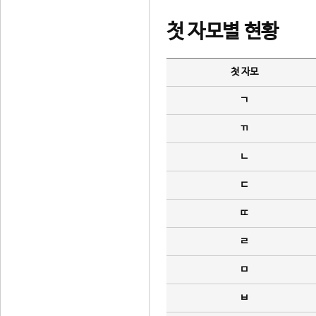
첫 자모별 현황
첫 자모
ㄱ
ㄲ
ㄴ
ㄷ
ㄸ
ㄹ
ㅁ
ㅂ