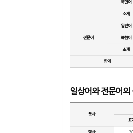
북한어
소계
일반어
전문어
북한어
소계
합계
일상어와 전문어의 
품사
표
명사
3