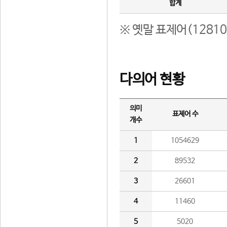
합계
※ 옛말 표제어(1281
다의어 현황
의미
표제어 수
개수
1
1054629
2
89532
3
26601
4
11460
5
5020