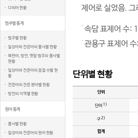
제어로 실었음. 그
다의어 현황
범주별 통계
속담 표제어 수: 1
범주별 현황
관용구 표제어 수:
일상어와 전문어의 품사별 현황
북한어, 방언, 옛말 범주의 품사별
현황
일상어와 전문어의 음절 수별 현
단위별 현황
황
전문어의 전문 분야별 현황
단위
방언의 지역별 현황
1)
단어
원어 통계
2)
구
품사별 현황
합계
일상어와 전문어의 원어 현황