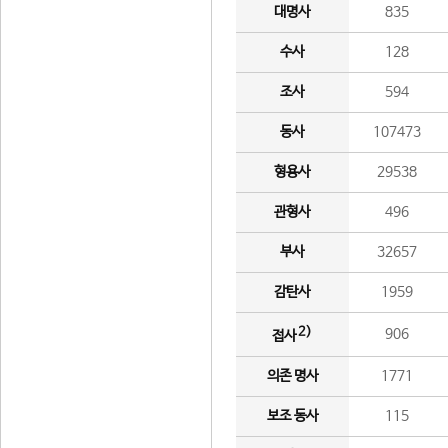
대명사
835
수사
128
조사
594
동사
107473
형용사
29538
관형사
496
부사
32657
감탄사
1959
2)
906
접사
의존 명사
1771
보조 동사
115