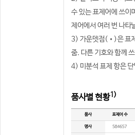
수 있는 표제어에 쓰이며
제어에서 여러 번 나타날
3) 가운뎃점(•)은 표
줌. 다른 기호와 함께 쓰
4) 미분석 표제 항은 
1)
품사별 현황
품사
표제어 수
명사
584657