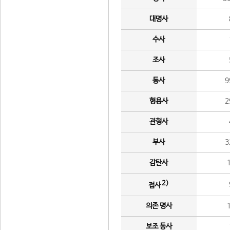
대명사
수사
조사
동사
9
형용사
2
관형사
부사
3
감탄사
2)
접사
의존 명사
보조 동사