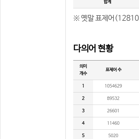
합계
※ 옛말 표제어(1281
다의어 현황
의미
표제어 수
개수
1
1054629
2
89532
3
26601
4
11460
5
5020