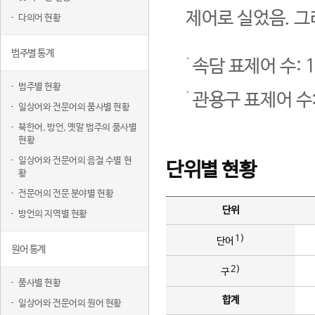
제어로 실었음. 그
다의어 현황
범주별 통계
속담 표제어 수: 1
범주별 현황
관용구 표제어 수:
일상어와 전문어의 품사별 현황
북한어, 방언, 옛말 범주의 품사별
현황
일상어와 전문어의 음절 수별 현
단위별 현황
황
전문어의 전문 분야별 현황
단위
방언의 지역별 현황
1)
단어
원어 통계
2)
구
품사별 현황
합계
일상어와 전문어의 원어 현황