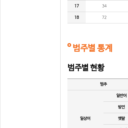
17
34
18
72
범주별 통계
범주별 현황
범주
일반어
방언
일상어
옛말