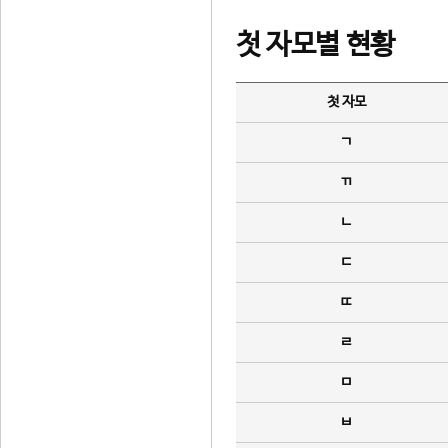
첫 자모별 현황
첫 자모
ㄱ
ㄲ
ㄴ
ㄷ
ㄸ
ㄹ
ㅁ
ㅂ