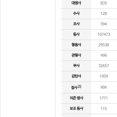
대명사
835
수사
128
조사
594
동사
107473
형용사
29538
관형사
496
부사
32657
감탄사
1959
2)
906
접사
의존 명사
1771
보조 동사
115