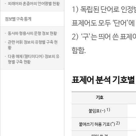
외래어와 혼종어의 언어명별 현황
1) 독립된 단어로 인정
정보별 구축 통계
표제어도 모두 ‘단어’에
동사와 형용사의 문형 정보 현황
2) ‘구’는 띄어 쓴 표
관련 어휘 정보의 유형별 구축 현
황
함함.
다중 매체(멀티미디어) 정보의 유
형별 구축 현황
표제어 분석 기호별
기호
1)
붙임표(-)
2)
붙여쓰기 허용 기호(^)