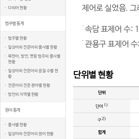
제어로 실었음. 그
다의어 현황
범주별 통계
속담 표제어 수: 1
범주별 현황
관용구 표제어 수:
일상어와 전문어의 품사별 현황
북한어, 방언, 옛말 범주의 품사별
현황
일상어와 전문어의 음절 수별 현
단위별 현황
황
전문어의 전문 분야별 현황
단위
방언의 지역별 현황
1)
단어
원어 통계
2)
구
품사별 현황
합계
일상어와 전문어의 원어 현황