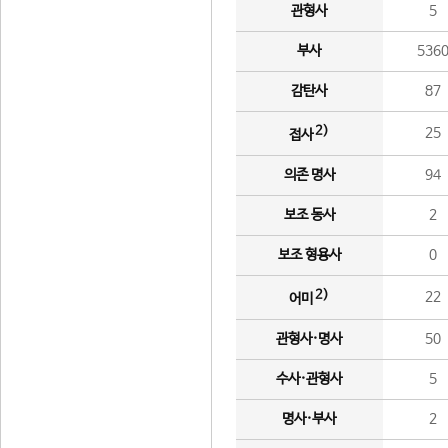
관형사
5
부사
536
감탄사
87
2)
25
접사
의존 명사
94
보조 동사
2
보조 형용사
0
2)
22
어미
관형사·명사
50
수사·관형사
5
명사·부사
2