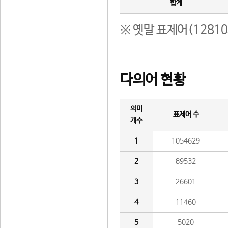
합계
※ 옛말 표제어(1281
다의어 현황
의미
표제어 수
개수
1
1054629
2
89532
3
26601
4
11460
5
5020