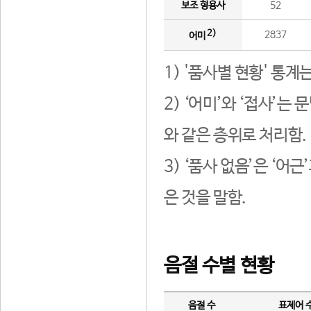
보조 형용사
52
2)
2837
어미
1) '품사별 현황' 통계
2) ‘어미’와 ‘접사’
와 같은 층위로 처리함.
3) ‘품사 없음’은 ‘어
은 것을 말함.
음절 수별 현황
음절 수
표제어 