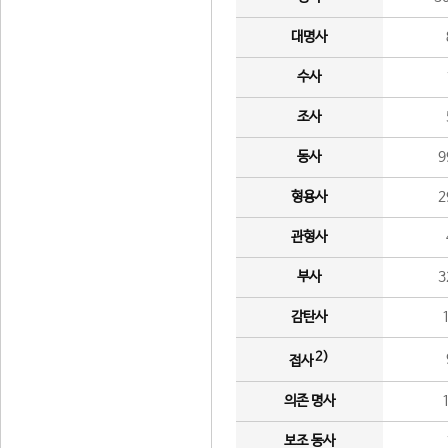
대명사
수사
조사
동사
9
형용사
2
관형사
부사
3
감탄사
2)
접사
의존 명사
보조 동사