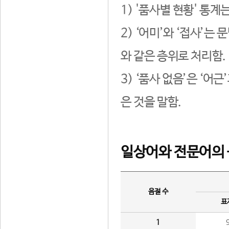
1) '품사별 현황' 통계
2) ‘어미’와 ‘접사’
와 같은 층위로 처리함.
3) ‘품사 없음’은 ‘어
은 것을 말함.
일상어와 전문어의 
음절 수
표
1