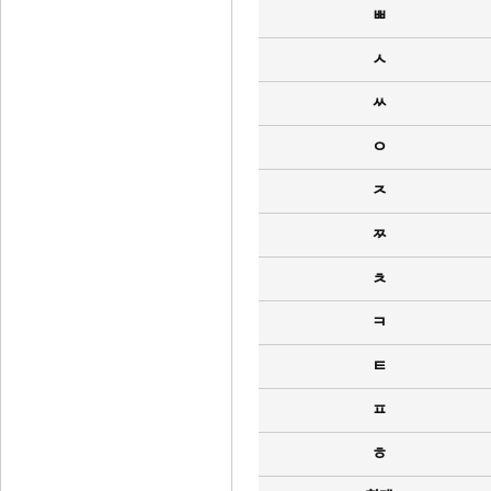
ㅃ
ㅅ
ㅆ
ㅇ
ㅈ
ㅉ
ㅊ
ㅋ
ㅌ
ㅍ
ㅎ