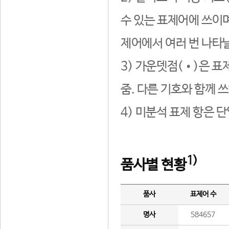
수 있는 표제어에 쓰이며
제어에서 여러 번 나타날
3) 가운뎃점(•)은 표
줌. 다른 기호와 함께 쓰
4) 미분석 표제 항은 
1)
품사별 현황
품사
표제어 수
명사
584657