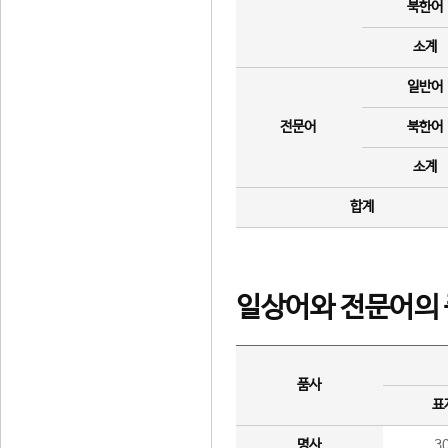
북한어
소계
일반어
전문어
북한어
소계
합계
일상어와 전문어의 
품사
표
명사
3