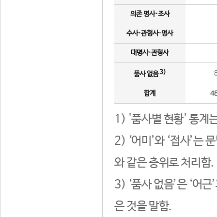
의존 명사·조사
수사·관형사·명사
대명사·관형사
3)
품사 없음
합계
4
1) '품사별 현황' 통계
2) ‘어미’와 ‘접사’
와 같은 층위로 처리함.
3) ‘품사 없음’은 ‘어
은 것을 말함.