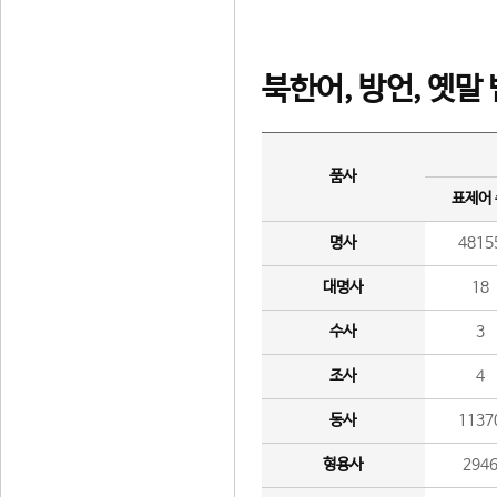
북한어, 방언, 옛말
품사
표제어
명사
4815
대명사
18
수사
3
조사
4
동사
1137
형용사
294