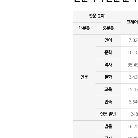
전문 분야
표제어
대분류
중분류
언어
7,32
문학
10,1
역사
35,4
인문
철학
3,43
교육
15,3
민속
6,64
인문 일반
24
법률
16,7