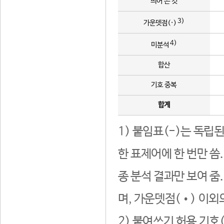
띄어 쓴 것
3)
가운뎃점(·)
4)
미분석
합산
기호 중복
합계
1) 붙임표(-)는 독립
한 표제어에 한 번만 씀
종 분석 결과만 보여 줌
며, 가운뎃점(•) 이외
2) 붙여쓰기 허용 기호