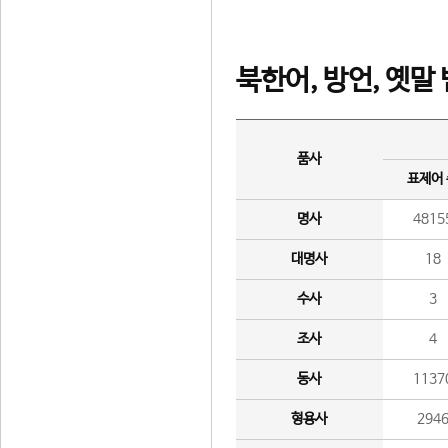
북한어, 방언, 옛말
품사
표제어
명사
4815
대명사
18
수사
3
조사
4
동사
1137
형용사
294