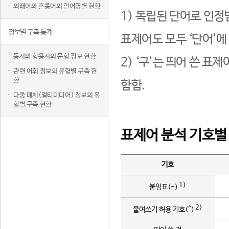
외래어와 혼종어의 언어명별 현황
1) 독립된 단어로 인정
정보별 구축 통계
표제어도 모두 ‘단어’에
동사와 형용사의 문형 정보 현황
2) ‘구’는 띄어 쓴 표
관련 어휘 정보의 유형별 구축 현
황
함함.
다중 매체(멀티미디어) 정보의 유
형별 구축 현황
표제어 분석 기호별
기호
1)
붙임표(-)
2)
붙여쓰기 허용 기호(^)