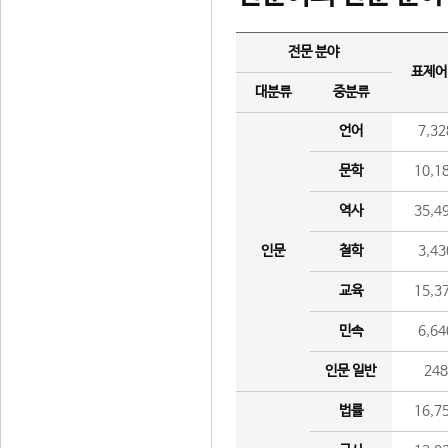
전문 분야
표제어
대분류
중분류
언어
7,32
문학
10,1
역사
35,4
인문
철학
3,43
교육
15,3
민속
6,64
인문 일반
24
법률
16,7