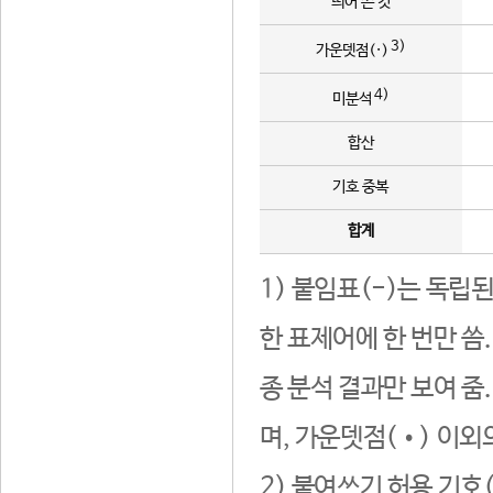
띄어 쓴 것
3)
가운뎃점(·)
4)
미분석
합산
기호 중복
합계
1) 붙임표(-)는 독립
한 표제어에 한 번만 씀
종 분석 결과만 보여 줌
며, 가운뎃점(•) 이외
2) 붙여쓰기 허용 기호