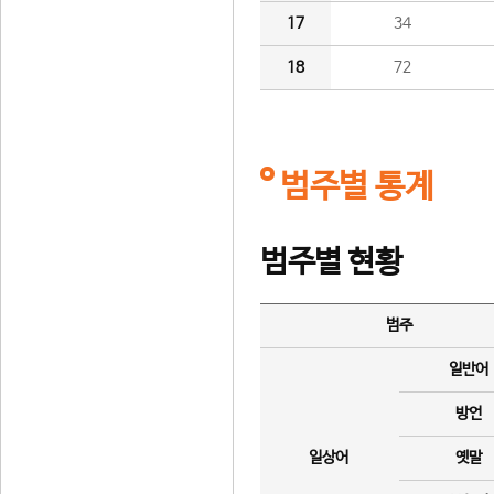
17
34
18
72
범주별 통계
범주별 현황
범주
일반어
방언
일상어
옛말