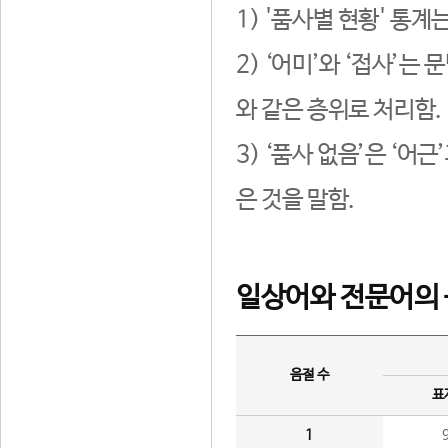
1) '품사별 현황' 통계
2) ‘어미’와 ‘접사’
와 같은 층위로 처리함.
3) ‘품사 없음’은 ‘어
은 것을 말함.
일상어와 전문어의 
음절 수
표
1