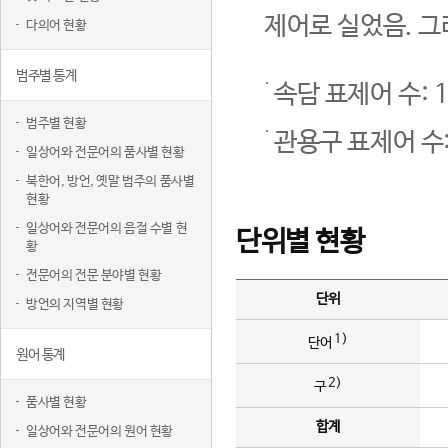
제어로 실었음. 그
다의어 현황
범주별 통계
속담 표제어 수: 1
범주별 현황
관용구 표제어 수:
일상어와 전문어의 품사별 현황
북한어, 방언, 옛말 범주의 품사별
현황
일상어와 전문어의 음절 수별 현
단위별 현황
황
전문어의 전문 분야별 현황
단위
방언의 지역별 현황
1)
단어
원어 통계
2)
구
품사별 현황
합계
일상어와 전문어의 원어 현황