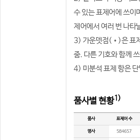
수 있는 표제어에 쓰이며
제어에서 여러 번 나타날
3) 가운뎃점(•)은 표
줌. 다른 기호와 함께 쓰
4) 미분석 표제 항은 
1)
품사별 현황
품사
표제어 수
명사
584657