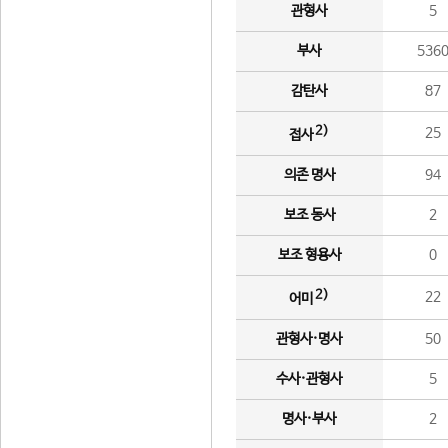
관형사
5
부사
536
감탄사
87
2)
25
접사
의존 명사
94
보조 동사
2
보조 형용사
0
2)
22
어미
관형사·명사
50
수사·관형사
5
명사·부사
2