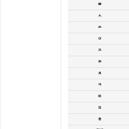
ㅃ
ㅅ
ㅆ
ㅇ
ㅈ
ㅉ
ㅊ
ㅋ
ㅌ
ㅍ
ㅎ