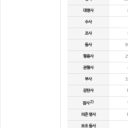
대명사
수사
조사
동사
9
형용사
2
관형사
부사
3
감탄사
2)
접사
의존 명사
보조 동사