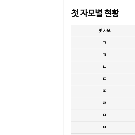
첫 자모별 현황
첫 자모
ㄱ
ㄲ
ㄴ
ㄷ
ㄸ
ㄹ
ㅁ
ㅂ