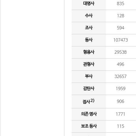
대명사
835
수사
128
조사
594
동사
107473
형용사
29538
관형사
496
부사
32657
감탄사
1959
2)
906
접사
의존 명사
1771
보조 동사
115