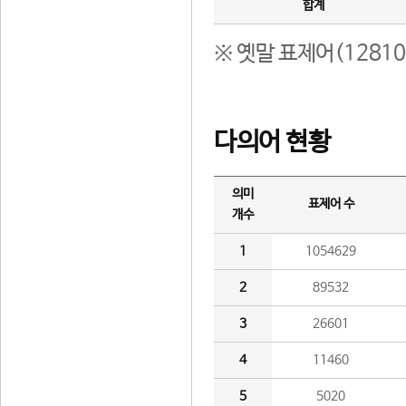
합계
※ 옛말 표제어(1281
다의어 현황
의미
표제어 수
개수
1
1054629
2
89532
3
26601
4
11460
5
5020