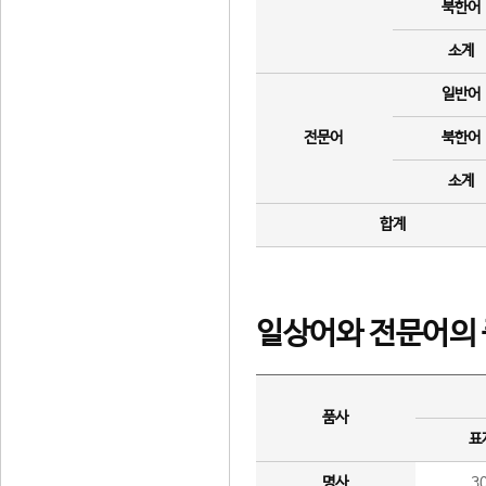
북한어
소계
일반어
전문어
북한어
소계
합계
일상어와 전문어의 
품사
표
명사
3