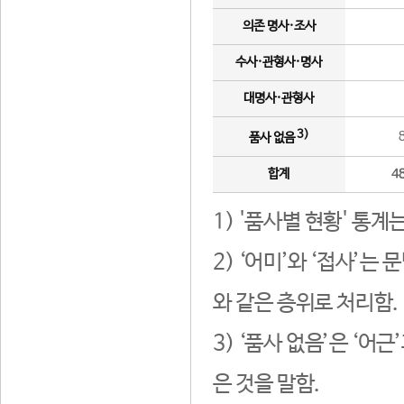
의존 명사·조사
수사·관형사·명사
대명사·관형사
3)
품사 없음
합계
4
1) '품사별 현황' 통계
2) ‘어미’와 ‘접사’
와 같은 층위로 처리함.
3) ‘품사 없음’은 ‘어
은 것을 말함.