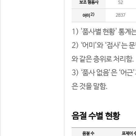
보조 형용사
52
2)
2837
어미
1) '품사별 현황' 통계
2) ‘어미’와 ‘접사’
와 같은 층위로 처리함.
3) ‘품사 없음’은 ‘어
은 것을 말함.
음절 수별 현황
음절 수
표제어 