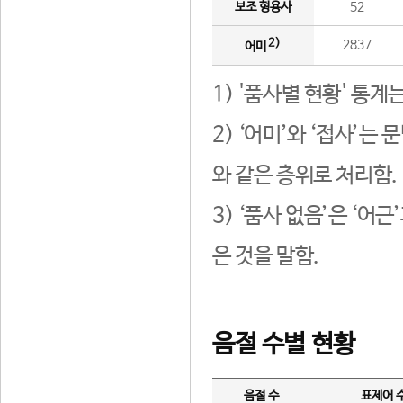
보조 형용사
52
2)
2837
어미
1) '품사별 현황' 통계
2) ‘어미’와 ‘접사’
와 같은 층위로 처리함.
3) ‘품사 없음’은 ‘어
은 것을 말함.
음절 수별 현황
음절 수
표제어 