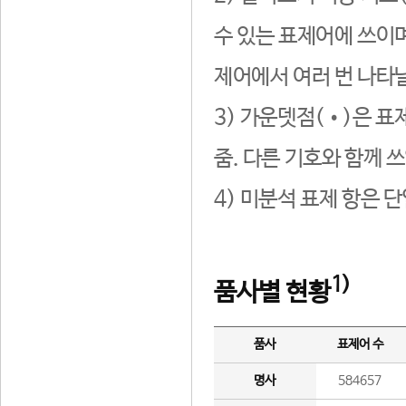
수 있는 표제어에 쓰이며
제어에서 여러 번 나타날
3) 가운뎃점(•)은 표
줌. 다른 기호와 함께 쓰
4) 미분석 표제 항은 
1)
품사별 현황
품사
표제어 수
명사
584657