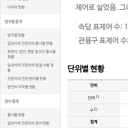
제어로 실었음. 그
다의어 현황
범주별 통계
속담 표제어 수: 1
범주별 현황
관용구 표제어 수:
일상어와 전문어의 품사별 현황
북한어, 방언, 옛말 범주의 품사별
현황
일상어와 전문어의 음절 수별 현
단위별 현황
황
전문어의 전문 분야별 현황
단위
방언의 지역별 현황
1)
단어
원어 통계
2)
구
품사별 현황
합계
일상어와 전문어의 원어 현황