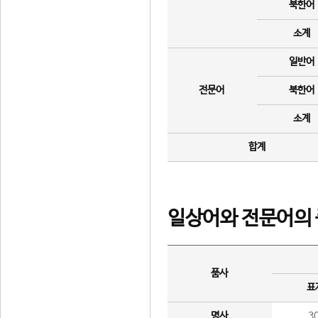
북한어
소계
일반어
전문어
북한어
소계
합계
일상어와 전문어의 
품사
표
명사
3