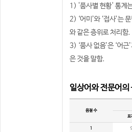
1) '품사별 현황' 통계
2) ‘어미’와 ‘접사’
와 같은 층위로 처리함.
3) ‘품사 없음’은 ‘어
은 것을 말함.
일상어와 전문어의 
음절 수
표
1