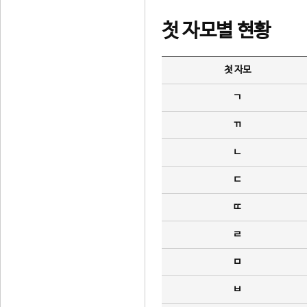
첫 자모별 현황
첫 자모
ㄱ
ㄲ
ㄴ
ㄷ
ㄸ
ㄹ
ㅁ
ㅂ