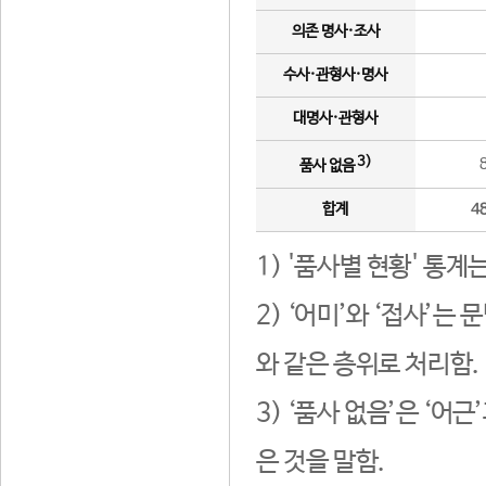
의존 명사·조사
수사·관형사·명사
대명사·관형사
3)
품사 없음
합계
4
1) '품사별 현황' 통계
2) ‘어미’와 ‘접사’
와 같은 층위로 처리함.
3) ‘품사 없음’은 ‘어
은 것을 말함.