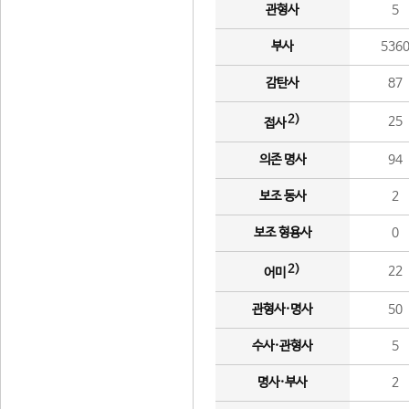
관형사
5
부사
536
감탄사
87
2)
25
접사
의존 명사
94
보조 동사
2
보조 형용사
0
2)
22
어미
관형사·명사
50
수사·관형사
5
명사·부사
2