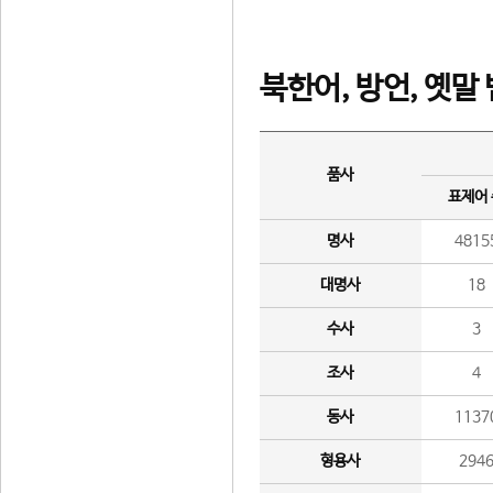
북한어, 방언, 옛말
품사
표제어
명사
4815
대명사
18
수사
3
조사
4
동사
1137
형용사
294