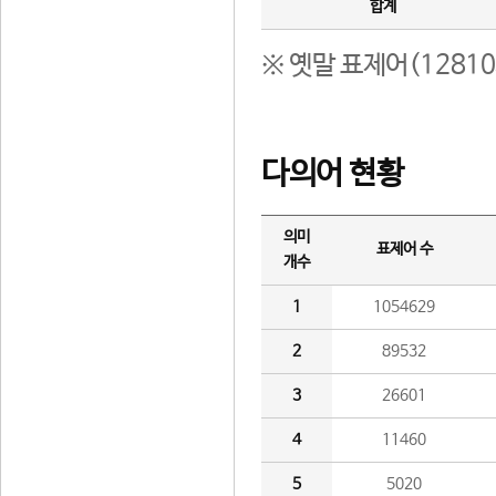
합계
※ 옛말 표제어(1281
다의어 현황
의미
표제어 수
개수
1
1054629
2
89532
3
26601
4
11460
5
5020