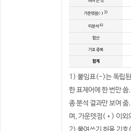
띄어 쓴 것
3)
가운뎃점(·)
4)
미분석
합산
기호 중복
합계
1) 붙임표(-)는 독립
한 표제어에 한 번만 씀
종 분석 결과만 보여 줌
며, 가운뎃점(•) 이외
2) 붙여쓰기 허용 기호