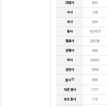
대명사
835
수사
128
조사
594
동사
107473
형용사
29538
관형사
496
부사
32657
감탄사
1959
2)
906
접사
의존 명사
1771
보조 동사
115