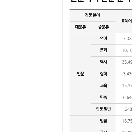
전문 분야
표제어
대분류
중분류
언어
7,32
문학
10,1
역사
35,4
인문
철학
3,43
교육
15,3
민속
6,64
인문 일반
24
법률
16,7