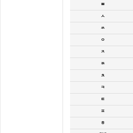
ㅃ
ㅅ
ㅆ
ㅇ
ㅈ
ㅉ
ㅊ
ㅋ
ㅌ
ㅍ
ㅎ