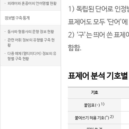
외래어와 혼종어의 언어명별 현황
1) 독립된 단어로 인정
정보별 구축 통계
표제어도 모두 ‘단어’에
동사와 형용사의 문형 정보 현황
2) ‘구’는 띄어 쓴 표
관련 어휘 정보의 유형별 구축 현
황
함함.
다중 매체(멀티미디어) 정보의 유
형별 구축 현황
표제어 분석 기호별
기호
1)
붙임표(-)
2)
붙여쓰기 허용 기호(^)