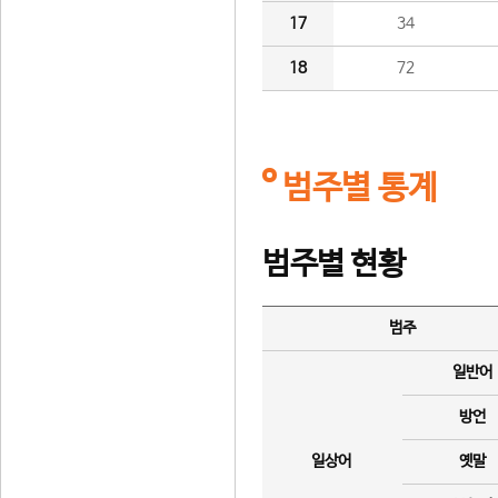
17
34
18
72
범주별 통계
범주별 현황
범주
일반어
방언
일상어
옛말