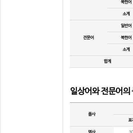
북한어
소계
일반어
전문어
북한어
소계
합계
일상어와 전문어의 
품사
표
명사
3