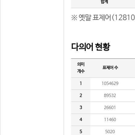
합계
※ 옛말 표제어(1281
다의어 현황
의미
표제어 수
개수
1
1054629
2
89532
3
26601
4
11460
5
5020