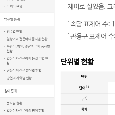
제어로 실었음. 그
다의어 현황
범주별 통계
속담 표제어 수: 1
범주별 현황
관용구 표제어 수:
일상어와 전문어의 품사별 현황
북한어, 방언, 옛말 범주의 품사별
현황
일상어와 전문어의 음절 수별 현
단위별 현황
황
전문어의 전문 분야별 현황
단위
방언의 지역별 현황
1)
단어
원어 통계
2)
구
품사별 현황
합계
일상어와 전문어의 원어 현황