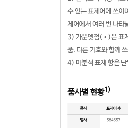
수 있는 표제어에 쓰이며
제어에서 여러 번 나타날
3) 가운뎃점(•)은 표
줌. 다른 기호와 함께 쓰
4) 미분석 표제 항은 
1)
품사별 현황
품사
표제어 수
명사
584657