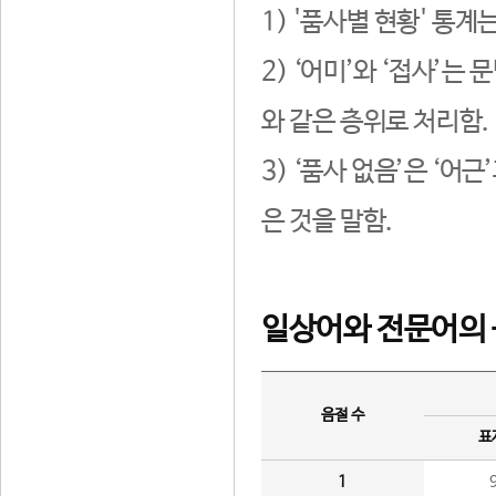
1) '품사별 현황' 통계
2) ‘어미’와 ‘접사’
와 같은 층위로 처리함.
3) ‘품사 없음’은 ‘어
은 것을 말함.
일상어와 전문어의 
음절 수
표
1