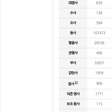
대명사
835
수사
128
조사
594
동사
107473
형용사
29538
관형사
496
부사
32657
감탄사
1959
2)
906
접사
의존 명사
1771
보조 동사
115