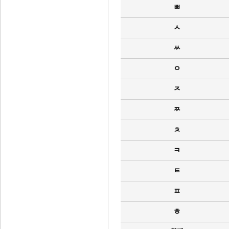
ㅃ
ㅅ
ㅆ
ㅇ
ㅈ
ㅉ
ㅊ
ㅋ
ㅌ
ㅍ
ㅎ