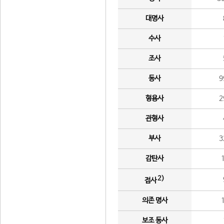
대명사
수사
조사
동사
9
형용사
2
관형사
부사
3
감탄사
2)
접사
의존 명사
보조 동사