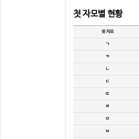
첫 자모별 현황
첫 자모
ㄱ
ㄲ
ㄴ
ㄷ
ㄸ
ㄹ
ㅁ
ㅂ