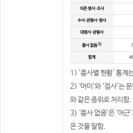
의존 명사·조사
수사·관형사·명사
대명사·관형사
3)
품사 없음
합계
4
1) '품사별 현황' 통계
2) ‘어미’와 ‘접사’
와 같은 층위로 처리함.
3) ‘품사 없음’은 ‘어
은 것을 말함.