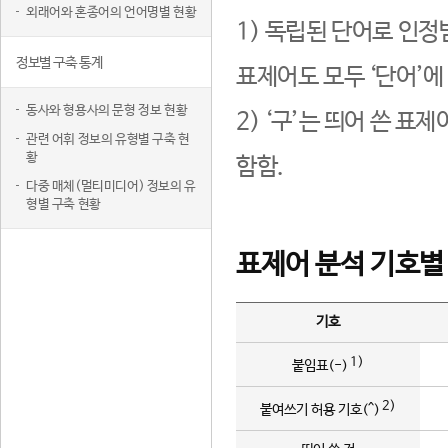
외래어와 혼종어의 언어명별 현황
1) 독립된 단어로 인정
정보별 구축 통계
표제어도 모두 ‘단어’에
동사와 형용사의 문형 정보 현황
2) ‘구’는 띄어 쓴 표
관련 어휘 정보의 유형별 구축 현
황
함함.
다중 매체(멀티미디어) 정보의 유
형별 구축 현황
표제어 분석 기호별
기호
1)
붙임표(-)
2)
붙여쓰기 허용 기호(^)