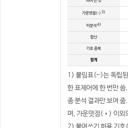
띄어 쓴 것
3)
가운뎃점(·)
4)
미분석
합산
기호 중복
합계
1) 붙임표(-)는 독립
한 표제어에 한 번만 씀
종 분석 결과만 보여 줌
며, 가운뎃점(•) 이외
2) 붙여쓰기 허용 기호