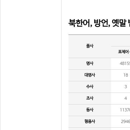
북한어, 방언, 옛말
품사
표제어
명사
4815
대명사
18
수사
3
조사
4
동사
1137
형용사
294