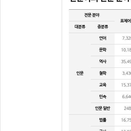
전문 분야
표제어
대분류
중분류
언어
7,32
문학
10,1
역사
35,4
인문
철학
3,43
교육
15,3
민속
6,64
인문 일반
24
법률
16,7