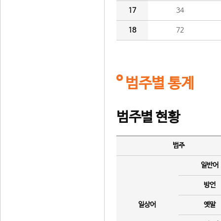
17
34
18
72
범주별 통계
범주별 현황
범주
일반어
방언
일상어
옛말