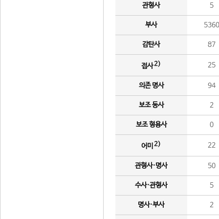
관형사
5
부사
536
감탄사
87
2)
25
접사
의존 명사
94
보조 동사
2
보조 형용사
0
2)
22
어미
관형사·명사
50
수사·관형사
5
명사·부사
2