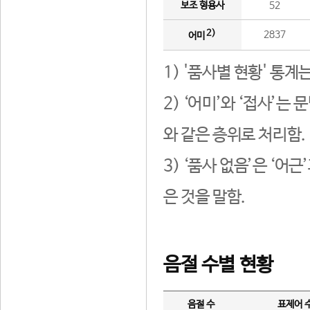
보조 형용사
52
2)
2837
어미
1) '품사별 현황' 통계
2) ‘어미’와 ‘접사’
와 같은 층위로 처리함.
3) ‘품사 없음’은 ‘어
은 것을 말함.
음절 수별 현황
음절 수
표제어 