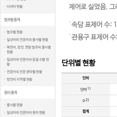
제어로 실었음. 그
다의어 현황
범주별 통계
속담 표제어 수: 1
범주별 현황
관용구 표제어 수:
일상어와 전문어의 품사별 현황
북한어, 방언, 옛말 범주의 품사별
현황
일상어와 전문어의 음절 수별 현
단위별 현황
황
전문어의 전문 분야별 현황
단위
방언의 지역별 현황
1)
단어
원어 통계
2)
구
품사별 현황
합계
일상어와 전문어의 원어 현황