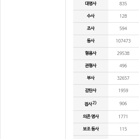
대명사
835
수사
128
조사
594
동사
107473
형용사
29538
관형사
496
부사
32657
감탄사
1959
2)
906
접사
의존 명사
1771
보조 동사
115