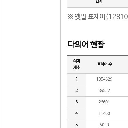
합계
※ 옛말 표제어(1281
다의어 현황
의미
표제어 수
개수
1
1054629
2
89532
3
26601
4
11460
5
5020