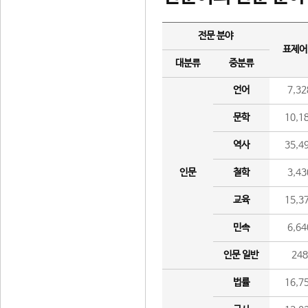
전문 분야
표제어
대분류
중분류
언어
7,32
문학
10,1
역사
35,4
인문
철학
3,43
교육
15,3
민속
6,64
인문 일반
24
법률
16,7