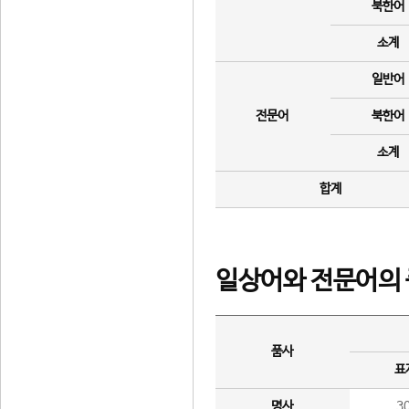
북한어
소계
일반어
전문어
북한어
소계
합계
일상어와 전문어의 
품사
표
명사
3