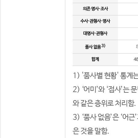
의존 명사·조사
수사·관형사·명사
대명사·관형사
3)
품사 없음
합계
4
1) '품사별 현황' 통계
2) ‘어미’와 ‘접사’
와 같은 층위로 처리함.
3) ‘품사 없음’은 ‘어
은 것을 말함.