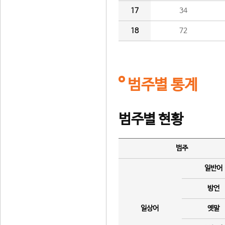
17
34
18
72
범주별 통계
범주별 현황
범주
일반어
방언
일상어
옛말