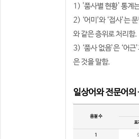
1) '품사별 현황' 통계
2) ‘어미’와 ‘접사’
와 같은 층위로 처리함.
3) ‘품사 없음’은 ‘어
은 것을 말함.
일상어와 전문어의 
음절 수
표
1