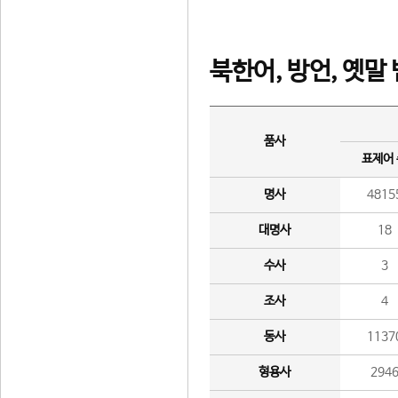
북한어, 방언, 옛말
품사
표제어
명사
4815
대명사
18
수사
3
조사
4
동사
1137
형용사
294