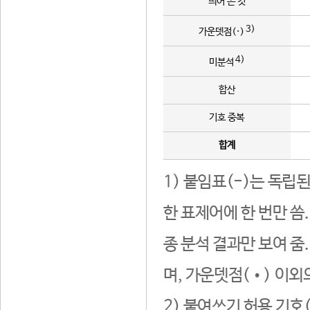
띄어 쓴 것
3)
가운뎃점(·)
4)
미분석
합산
기호 중복
합계
1) 붙임표(-)는 독립
한 표제어에 한 번만 씀
종 분석 결과만 보여 줌
며, 가운뎃점(•) 이외
2) 붙여쓰기 허용 기호