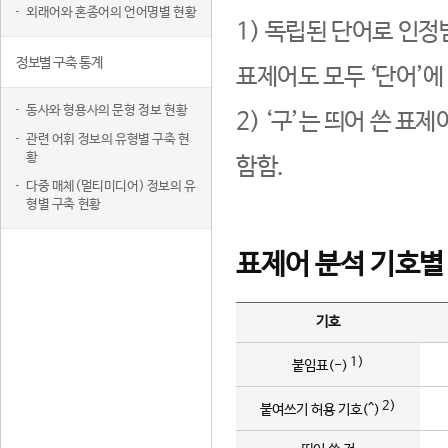
외래어와 혼종어의 언어명별 현황
1) 독립된 단어로 인정
정보별 구축 통계
표제어도 모두 ‘단어’에
동사와 형용사의 문형 정보 현황
2) ‘구’는 띄어 쓴 표
관련 어휘 정보의 유형별 구축 현
황
함함.
다중 매체(멀티미디어) 정보의 유
형별 구축 현황
표제어 분석 기호별
기호
1)
붙임표(-)
2)
붙여쓰기 허용 기호(^)