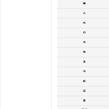
ㅃ
ㅅ
ㅆ
ㅇ
ㅈ
ㅉ
ㅊ
ㅋ
ㅌ
ㅍ
ㅎ