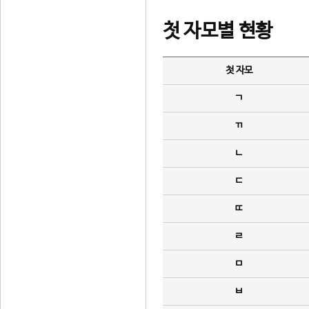
첫 자모별 현황
첫 자모
ㄱ
ㄲ
ㄴ
ㄷ
ㄸ
ㄹ
ㅁ
ㅂ