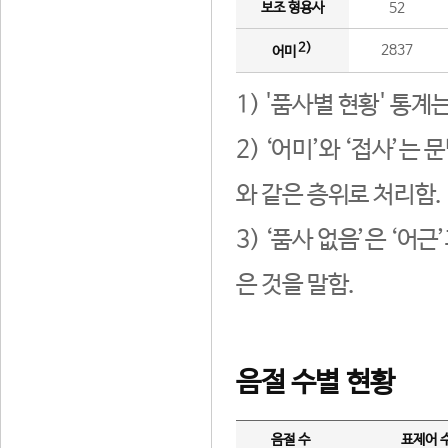
보조 형용사
52
2)
2837
어미
1) '품사별 현황' 통계
2) ‘어미’와 ‘접사’
와 같은 층위로 처리함.
3) ‘품사 없음’은 ‘어
은 것을 말함.
음절 수별 현황
음절 수
표제어 