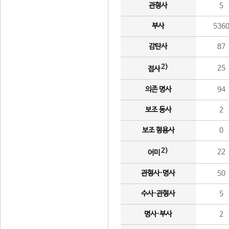
관형사
5
부사
536
감탄사
87
2)
25
접사
의존 명사
94
보조 동사
2
보조 형용사
0
2)
22
어미
관형사·명사
50
수사·관형사
5
명사·부사
2