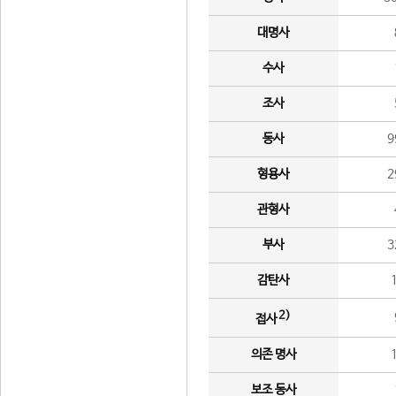
대명사
수사
조사
동사
9
형용사
2
관형사
부사
3
감탄사
2)
접사
의존 명사
보조 동사