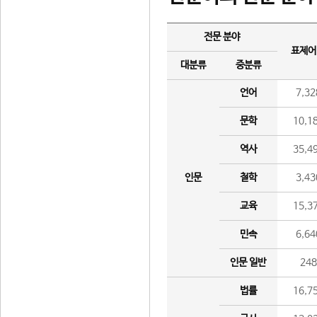
전문 분야
표제어
대분류
중분류
언어
7,32
문학
10,1
역사
35,4
인문
철학
3,43
교육
15,3
민속
6,64
인문 일반
24
법률
16,7