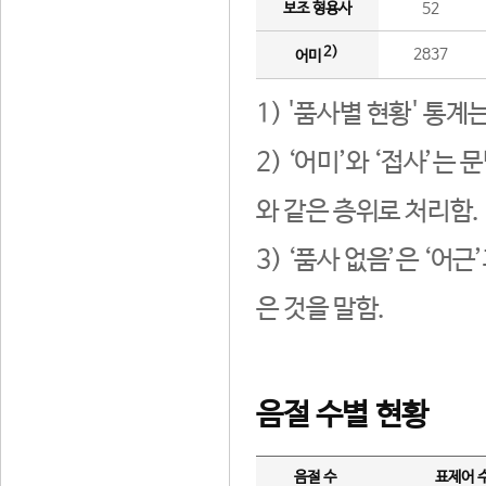
보조 형용사
52
2)
2837
어미
1) '품사별 현황' 통계
2) ‘어미’와 ‘접사’
와 같은 층위로 처리함.
3) ‘품사 없음’은 ‘어
은 것을 말함.
음절 수별 현황
음절 수
표제어 