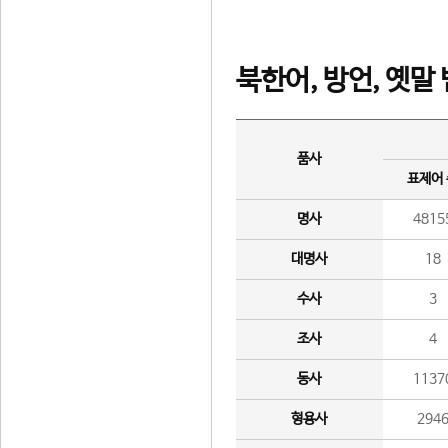
북한어, 방언, 옛말
품사
표제어
명사
4815
대명사
18
수사
3
조사
4
동사
1137
형용사
294