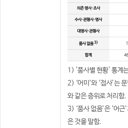
의존 명사·조사
수사·관형사·명사
대명사·관형사
3)
품사 없음
합계
4
1) '품사별 현황' 통계
2) ‘어미’와 ‘접사’
와 같은 층위로 처리함.
3) ‘품사 없음’은 ‘어
은 것을 말함.