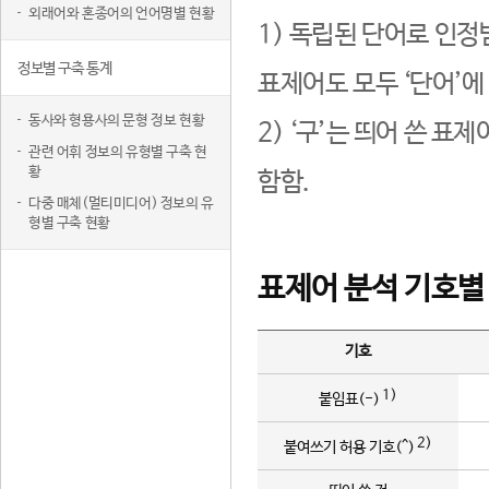
외래어와 혼종어의 언어명별 현황
1) 독립된 단어로 인정
정보별 구축 통계
표제어도 모두 ‘단어’에
동사와 형용사의 문형 정보 현황
2) ‘구’는 띄어 쓴 표
관련 어휘 정보의 유형별 구축 현
황
함함.
다중 매체(멀티미디어) 정보의 유
형별 구축 현황
표제어 분석 기호별
기호
1)
붙임표(-)
2)
붙여쓰기 허용 기호(^)