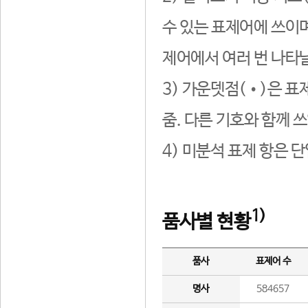
수 있는 표제어에 쓰이며
제어에서 여러 번 나타날
3) 가운뎃점(•)은 표
줌. 다른 기호와 함께 쓰
4) 미분석 표제 항은 
1)
품사별 현황
품사
표제어 수
명사
584657