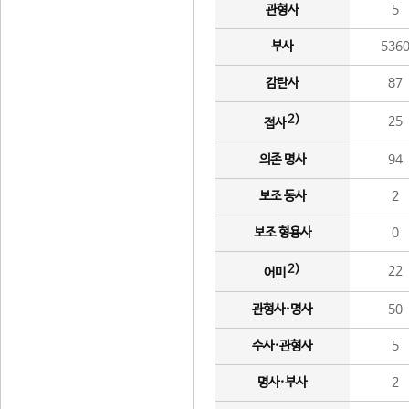
관형사
5
부사
536
감탄사
87
2)
25
접사
의존 명사
94
보조 동사
2
보조 형용사
0
2)
22
어미
관형사·명사
50
수사·관형사
5
명사·부사
2