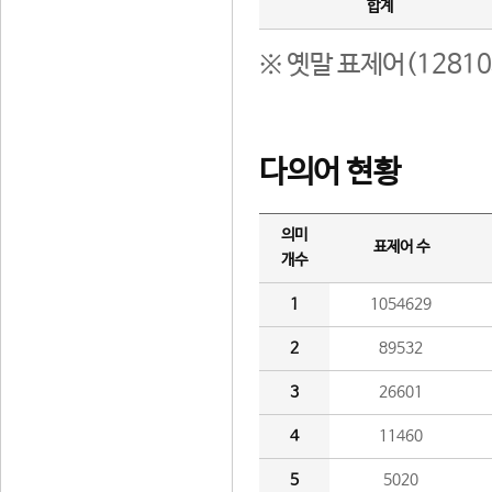
합계
※ 옛말 표제어(1281
다의어 현황
의미
표제어 수
개수
1
1054629
2
89532
3
26601
4
11460
5
5020