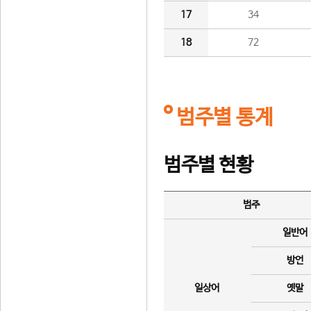
17
34
18
72
범주별 통계
범주별 현황
범주
일반어
방언
일상어
옛말