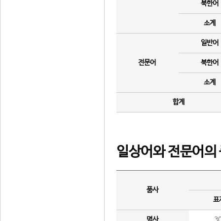
북한어
소계
일반어
전문어
북한어
소계
합계
일상어와 전문어의 
품사
표
명사
3