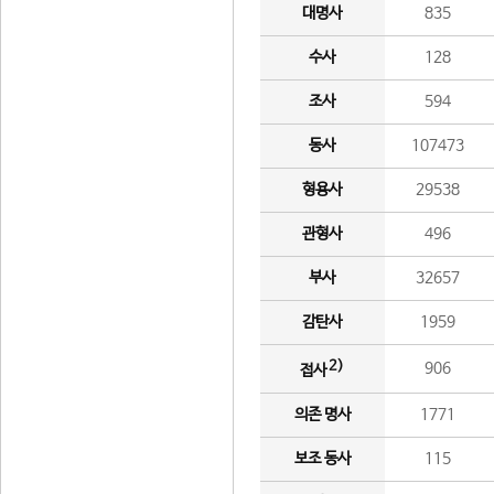
대명사
835
수사
128
조사
594
동사
107473
형용사
29538
관형사
496
부사
32657
감탄사
1959
2)
906
접사
의존 명사
1771
보조 동사
115