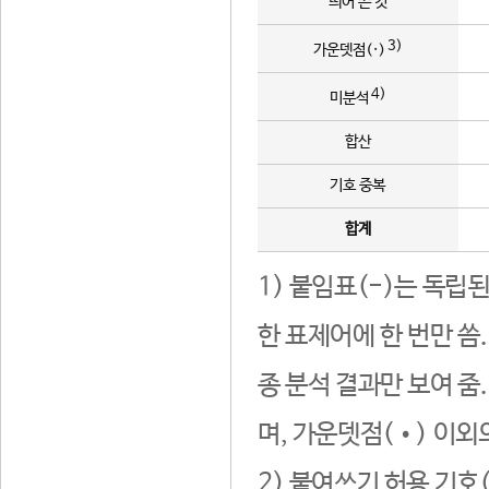
띄어 쓴 것
3)
가운뎃점(·)
4)
미분석
합산
기호 중복
합계
1) 붙임표(-)는 독립
한 표제어에 한 번만 씀
종 분석 결과만 보여 줌
며, 가운뎃점(•) 이외
2) 붙여쓰기 허용 기호