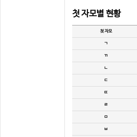
첫 자모별 현황
첫 자모
ㄱ
ㄲ
ㄴ
ㄷ
ㄸ
ㄹ
ㅁ
ㅂ