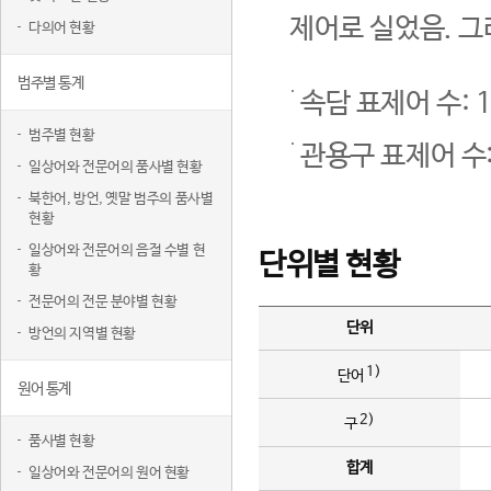
제어로 실었음. 그
다의어 현황
범주별 통계
속담 표제어 수: 1
범주별 현황
관용구 표제어 수:
일상어와 전문어의 품사별 현황
북한어, 방언, 옛말 범주의 품사별
현황
일상어와 전문어의 음절 수별 현
단위별 현황
황
전문어의 전문 분야별 현황
단위
방언의 지역별 현황
1)
단어
원어 통계
2)
구
품사별 현황
합계
일상어와 전문어의 원어 현황