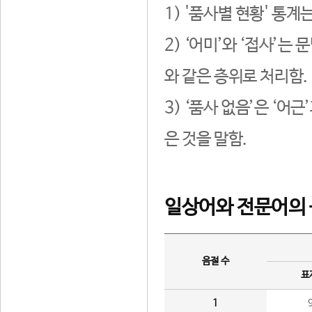
1) '품사별 현황' 통계
2) ‘어미’와 ‘접사’
와 같은 층위로 처리함.
3) ‘품사 없음’은 ‘어
은 것을 말함.
일상어와 전문어의 
음절 수
표
1