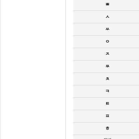
ㅃ
ㅅ
ㅆ
ㅇ
ㅈ
ㅉ
ㅊ
ㅋ
ㅌ
ㅍ
ㅎ