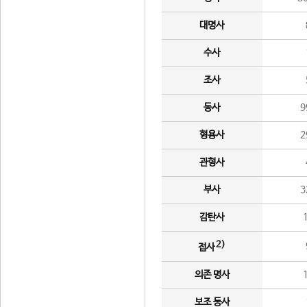
대명사
수사
조사
동사
9
형용사
2
관형사
부사
3
감탄사
2)
접사
의존 명사
보조 동사