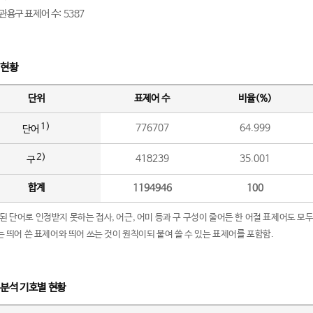
관용구 표제어 수: 5387
 현황
단위
표제어 수
비율(%)
1)
776707
64.999
단어
2)
418239
35.001
구
합계
1194946
100
립된 단어로 인정받지 못하는 접사, 어근, 어미 등과 구 구성이 줄어든 한 어절 표제어도 모두
구’는 띄어 쓴 표제어와 띄어 쓰는 것이 원칙이되 붙여 쓸 수 있는 표제어를 포함함.
 분석 기호별 현황