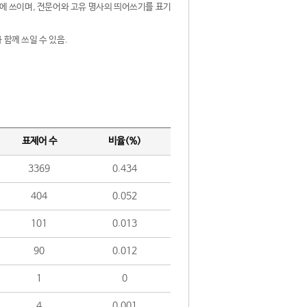
제어에 쓰이며, 전문어와 고유 명사의 띄어쓰기를 표기
 함께 쓰일 수 있음.
표제어 수
비율(%)
3369
0.434
404
0.052
101
0.013
90
0.012
1
0
4
0.001