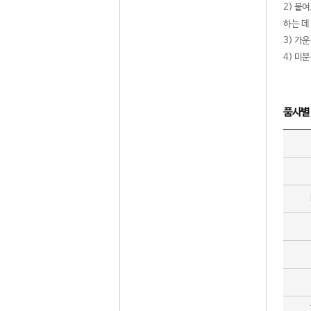
2) 붙
하는 데
3) 가
4) 미
품사별