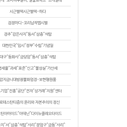
날개-꼬마하루살이, 털줄뾰족코-조개벌레
시근벌떡시근벌떡-하다
검정마디-꼬리납작맵시벌
경주^감은사지^동서^삼층^석탑
대한민국^임시^정부^수립^기념일
대구^동화사^금당암^동서^삼층^석탑
영세율^과세^표준^신고^불성실^가산세
감지금니대방광불화엄경-보현행원품
기업^진흥^공단^전자^상거래^지원^센터
로테스탄티즘의 윤리와 자본주의의 정신
코틴아마이드^아데닌^다이뉴클레오타이드
지^서^삼층^석탑^사리^장엄구^금동^사리^