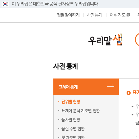
이 누리집은 대한민국 공식 전자정부 누리집입니다.
집필 참여하기
사전 통계
어휘 지도
사전 통계
표제어 통계
표
단위별 현황
우
표제어 분석 기호별 현황
우
품사별 현황
됨
음절 수별 현황
첫 자모별 현황