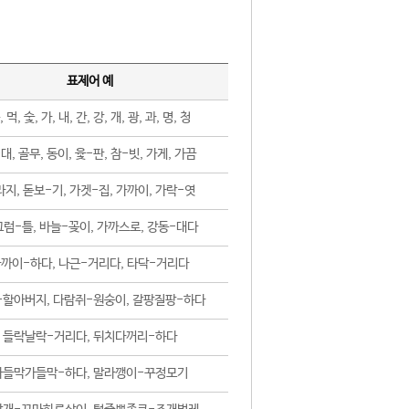
표제어 예
, 먹, 숯, 가, 내, 간, 강, 개, 광, 과, 명, 청
대, 골무, 동이, 윷-판, 참-빗, 가게, 가끔
지, 돋보-기, 가겟-집, 가까이, 가락-엿
럼-틀, 바늘-꽂이, 가까스로, 강동-대다
까이-하다, 나근-거리다, 타닥-거리다
-할아버지, 다람쥐-원숭이, 갈팡질팡-하다
들락날락-거리다, 뒤치다꺼리-하다
가들막가들막-하다, 말라깽이-꾸정모기