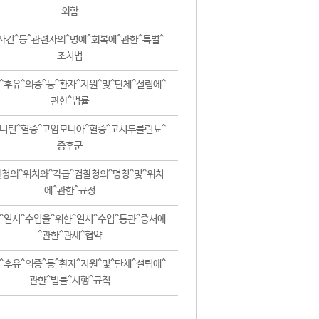
외함
사건^등^관련자의^명예^회복에^관한^특별^
조치법
^후유^의증^등^환자^지원^및^단체^설립에^
관한^법률
니틴^혈증^고암모니아^혈증^고시투룰린뇨^
증후군
청의^위치와^각급^검찰청의^명칭^및^위치
에^관한^규정
^일시^수입을^위한^일시^수입^통관^증서에
^관한^관세^협약
^후유^의증^등^환자^지원^및^단체^설립에^
관한^법률^시행^규칙