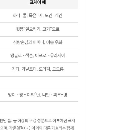
표제어 예
하나-둘, 묵은-지, 도긴-개긴
윗몸^일으키기, 고가^도로
사랑손님과 어머니, 이솝 우화
앵글로ㆍ색슨, 아프로ㆍ유라시아
가다, 가냘프다, 도라지, 고드름
망이ㆍ망소이의^난, 니만ㆍ피크-병
 번만 씀. 둘 이상의 구성 성분으로 이루어진 표제
않으며, 가운뎃점(•) 이외의 다른 기호와는 함께