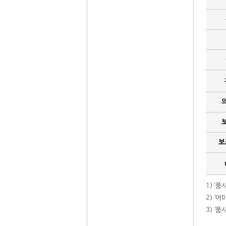
보
1) '
2) ‘
3) ‘