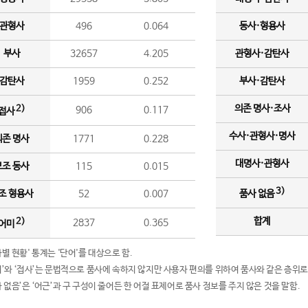
관형사
496
0.064
동사·형용사
부사
32657
4.205
관형사·감탄사
감탄사
1959
0.252
부사·감탄사
의존 명사·조사
2)
906
0.117
접사
수사·관형사·명사
의존 명사
1771
0.228
대명사·관형사
보조 동사
115
0.015
3)
조 형용사
52
0.007
품사 없음
합계
2)
2837
0.365
어미
품사별 현황' 통계는 '단어'를 대상으로 함.
어미’와 ‘접사’는 문법적으로 품사에 속하지 않지만 사용자 편의를 위하여 품사와 같은 층위로
품사 없음’은 ‘어근’과 구 구성이 줄어든 한 어절 표제어로 품사 정보를 주지 않은 것을 말함.