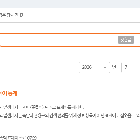
작은 창 사전
옛한글
2026
7
년
제어 통계
리말샘에서는 의미(뜻풀이) 단위로 표제어를 제시함.
리말샘에서는 속담과 관용구의 검색 편의를 위해 정보 항목이 아닌 표제어로 실었음. 그러
.
속담 표제어 수: 10769