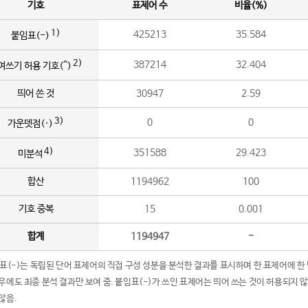
기호
표제어 수
비율(%)
1)
425213
35.584
붙임표(-)
2)
387214
32.404
여쓰기 허용 기호(^)
띄어 쓴 것
30947
2.59
3)
0
0
가운뎃점(·)
4)
351588
29.423
미분석
합산
1194962
100
기호 중복
15
0.001
합계
1194947
-
임표(-)는 독립된 단어 표제어의 직접 구성 성분을 분석한 결과를 표시하며 한 표제어에 한
우에도 최종 분석 결과만 보여 줌. 붙임표(-)가 쓰인 표제어는 띄어 쓰는 것이 허용되지 
않음.