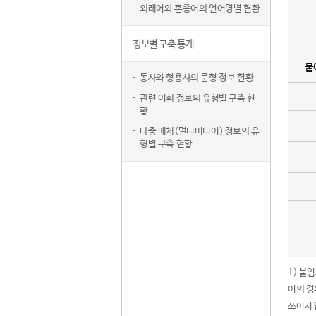
외래어와 혼종어의 언어명별 현황
정보별 구축 통계
붙
동사와 형용사의 문형 정보 현황
관련 어휘 정보의 유형별 구축 현
황
다중 매체(멀티미디어) 정보의 유
형별 구축 현황
1) 붙
어의 경
쓰이지 