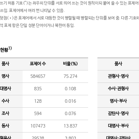
여쓰기 허용 기호(^)는 좌우의 단위를 서로 띄어 쓰는 것이 원칙이되 붙여 쓸 수 있는 표
 쓰임. 표제어에서 여러 번 나타날 수 있음.
운뎃점(•)은 표제어에서 서로 대등한 것이 병렬될 때 병렬되는 단위를 보여 줌. 다른 기호와
분석 표제 항은 단일 성분 단어이거나 북한어 등임.
1)
 현황
품사
표제어 수
비율(%)
품사
명사
584657
75.274
관형사·명사
대명사
835
0.108
수사·관형사
수사
128
0.016
명사·부사
조사
594
0.076
감탄사·명사
동사
107473
13.837
대명사·부사
형용사
29538
3.803
대명사·감탄사