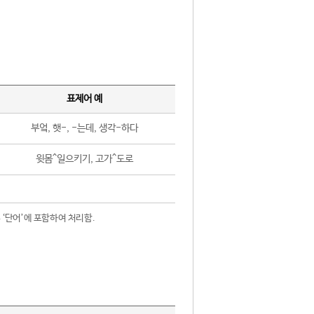
표제어 예
부엌, 햇-, -는데, 생각-하다
윗몸^일으키기, 고가^도로
 ‘단어’에 포함하여 처리함.