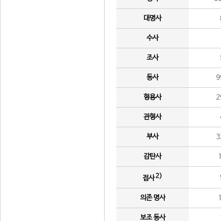
대명사
수사
조사
동사
9
형용사
2
관형사
부사
3
감탄사
2)
접사
의존 명사
보조 동사