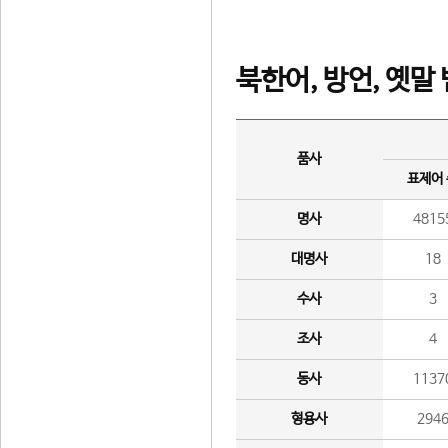
북한어, 방언, 옛말
품사
표제어
명사
4815
대명사
18
수사
3
조사
4
동사
1137
형용사
294