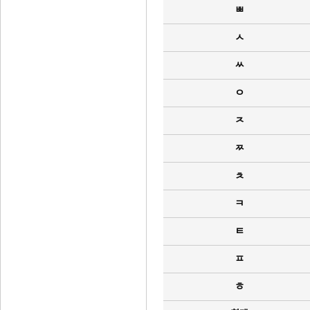
ㅃ
ㅅ
ㅆ
ㅇ
ㅈ
ㅉ
ㅊ
ㅋ
ㅌ
ㅍ
ㅎ