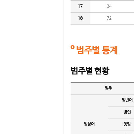
17
34
18
72
범주별 통계
범주별 현황
범주
일반어
방언
일상어
옛말