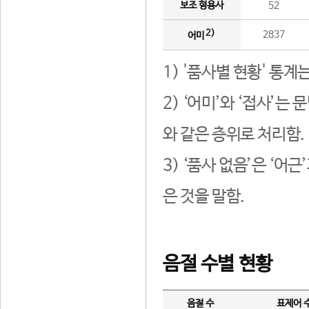
보조 형용사
52
2)
2837
어미
1) '품사별 현황' 통계
2) ‘어미’와 ‘접사’
와 같은 층위로 처리함.
3) ‘품사 없음’은 ‘어
은 것을 말함.
음절 수별 현황
음절 수
표제어 