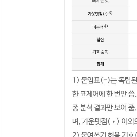
띄어 쓴 것
3)
가운뎃점(·)
4)
미분석
합산
기호 중복
합계
1) 붙임표(-)는 독립
한 표제어에 한 번만 씀
종 분석 결과만 보여 줌
며, 가운뎃점(•) 이외
2) 붙여쓰기 허용 기호