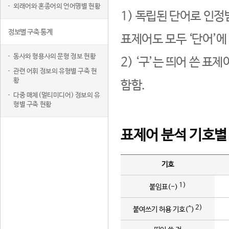
외래어와 혼종어의 언어명별 현황
1) 독립된 단어로 인정
정보별 구축 통계
표제어도 모두 ‘단어’에
동사와 형용사의 문형 정보 현황
2) ‘구’는 띄어 쓴 표
관련 어휘 정보의 유형별 구축 현
황
함함.
다중 매체(멀티미디어) 정보의 유
형별 구축 현황
표제어 분석 기호별
기호
1)
붙임표(-)
2)
붙여쓰기 허용 기호(^)