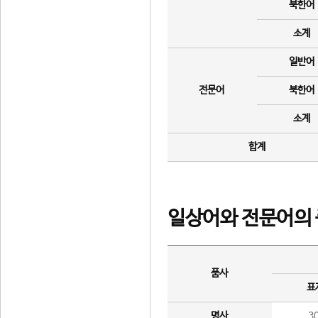
북한어
소계
일반어
전문어
북한어
소계
합계
일상어와 전문어의 
품사
표
명사
3