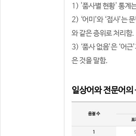
1) '품사별 현황' 통계
2) ‘어미’와 ‘접사’
와 같은 층위로 처리함.
3) ‘품사 없음’은 ‘어
은 것을 말함.
일상어와 전문어의 
음절 수
표
1