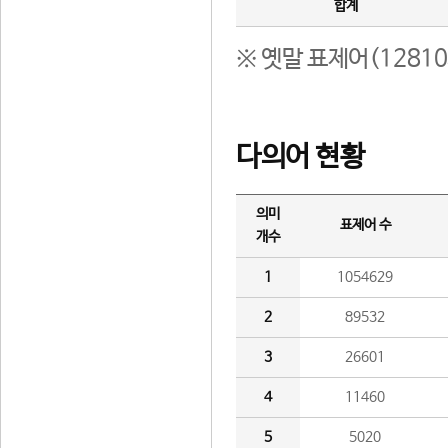
합계
※ 옛말 표제어(1281
다의어 현황
의미
표제어 수
개수
1
1054629
2
89532
3
26601
4
11460
5
5020