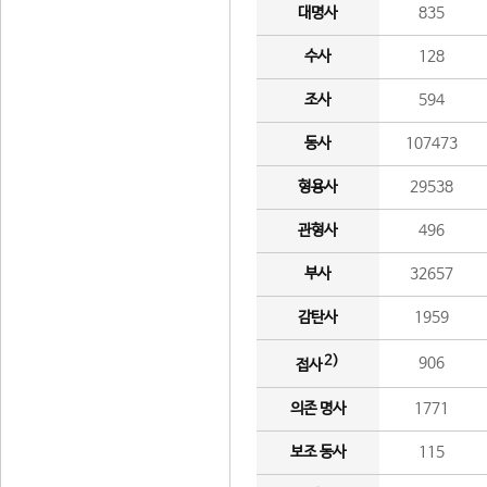
대명사
835
수사
128
조사
594
동사
107473
형용사
29538
관형사
496
부사
32657
감탄사
1959
2)
906
접사
의존 명사
1771
보조 동사
115