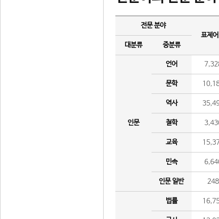
전문 분야
표제어
대분류
중분류
언어
7,32
문학
10,1
역사
35,4
인문
철학
3,43
교육
15,3
민속
6,64
인문 일반
24
법률
16,7