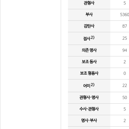
관형사
5
부사
536
감탄사
87
2)
25
접사
의존 명사
94
보조 동사
2
보조 형용사
0
2)
22
어미
관형사·명사
50
수사·관형사
5
명사·부사
2