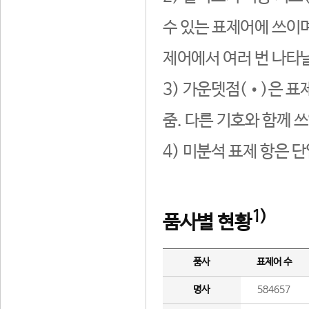
수 있는 표제어에 쓰이며
제어에서 여러 번 나타날
3) 가운뎃점(•)은 표
줌. 다른 기호와 함께 쓰
4) 미분석 표제 항은 
1)
품사별 현황
품사
표제어 수
명사
584657