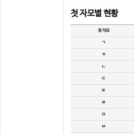
첫 자모별 현황
첫 자모
ㄱ
ㄲ
ㄴ
ㄷ
ㄸ
ㄹ
ㅁ
ㅂ