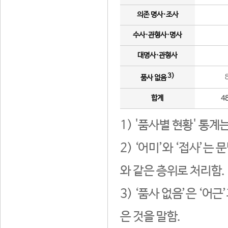
의존 명사·조사
수사·관형사·명사
대명사·관형사
3)
품사 없음
합계
4
1) '품사별 현황' 통계
2) ‘어미’와 ‘접사’
와 같은 층위로 처리함.
3) ‘품사 없음’은 ‘어
은 것을 말함.