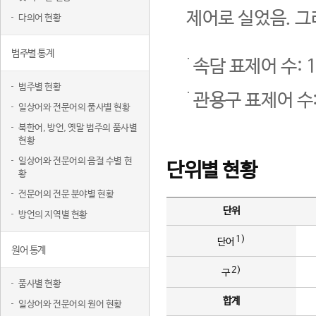
제어로 실었음. 그
다의어 현황
범주별 통계
속담 표제어 수: 1
범주별 현황
관용구 표제어 수:
일상어와 전문어의 품사별 현황
북한어, 방언, 옛말 범주의 품사별
현황
일상어와 전문어의 음절 수별 현
단위별 현황
황
전문어의 전문 분야별 현황
단위
방언의 지역별 현황
1)
단어
원어 통계
2)
구
품사별 현황
합계
일상어와 전문어의 원어 현황