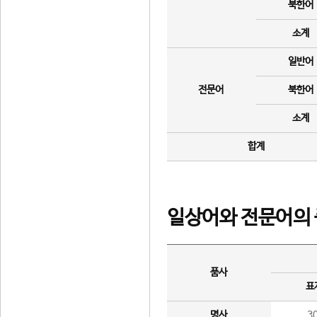
북한어
소계
일반어
전문어
북한어
소계
합계
일상어와 전문어의 
품사
표
명사
3