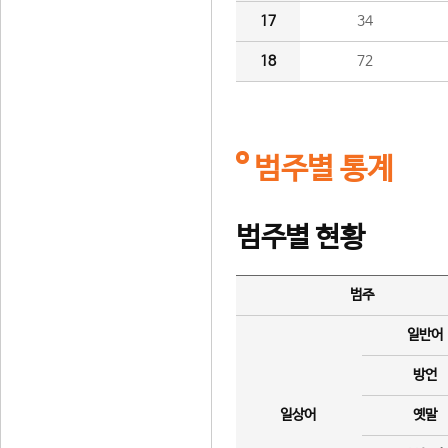
17
34
18
72
범주별 통계
범주별 현황
범주
일반어
방언
일상어
옛말