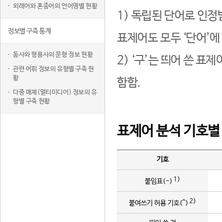
외래어와 혼종어의 언어명별 현황
1) 독립된 단어로 인정
정보별 구축 통계
표제어도 모두 ‘단어’에
동사와 형용사의 문형 정보 현황
2) ‘구’는 띄어 쓴 표
관련 어휘 정보의 유형별 구축 현
황
함함.
다중 매체(멀티미디어) 정보의 유
형별 구축 현황
표제어 분석 기호별
기호
1)
붙임표(-)
2)
붙여쓰기 허용 기호(^)