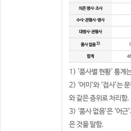
의존 명사·조사
수사·관형사·명사
대명사·관형사
3)
품사 없음
합계
4
1) '품사별 현황' 통계
2) ‘어미’와 ‘접사’
와 같은 층위로 처리함.
3) ‘품사 없음’은 ‘어
은 것을 말함.