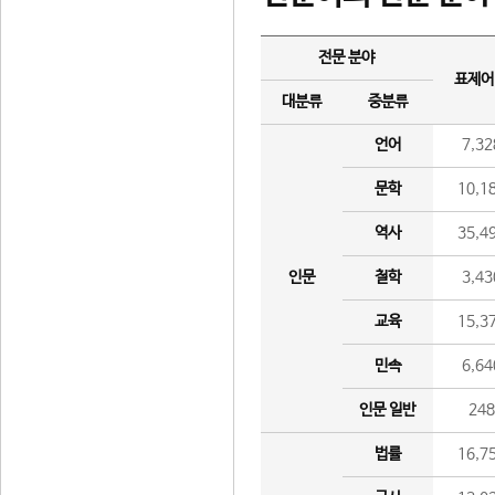
전문 분야
표제어
대분류
중분류
언어
7,32
문학
10,1
역사
35,4
인문
철학
3,43
교육
15,3
민속
6,64
인문 일반
24
법률
16,7