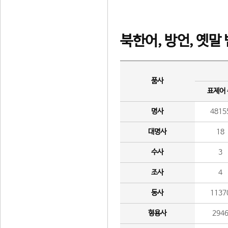
북한어, 방언, 옛말
품사
표제어
명사
4815
대명사
18
수사
3
조사
4
동사
1137
형용사
294