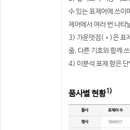
수 있는 표제어에 쓰이며
제어에서 여러 번 나타날
3) 가운뎃점(•)은 표
줌. 다른 기호와 함께 쓰
4) 미분석 표제 항은 
1)
품사별 현황
품사
표제어 수
명사
584657