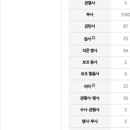
관형사
5
부사
536
감탄사
87
2)
25
접사
의존 명사
94
보조 동사
2
보조 형용사
0
2)
22
어미
관형사·명사
50
수사·관형사
5
명사·부사
2