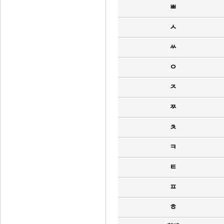
ㅃ
ㅅ
ㅆ
ㅇ
ㅈ
ㅉ
ㅊ
ㅋ
ㅌ
ㅍ
ㅎ