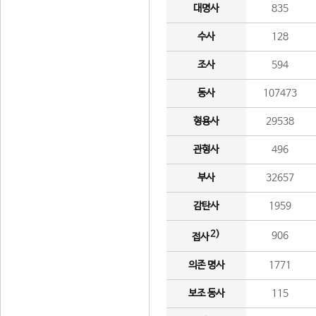
대명사
835
수사
128
조사
594
동사
107473
형용사
29538
관형사
496
부사
32657
감탄사
1959
2)
906
접사
의존 명사
1771
보조 동사
115