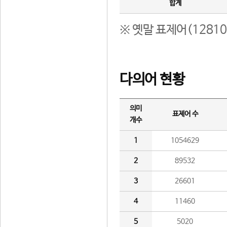
합계
※ 옛말 표제어(1281
다의어 현황
의미
표제어 수
개수
1
1054629
2
89532
3
26601
4
11460
5
5020