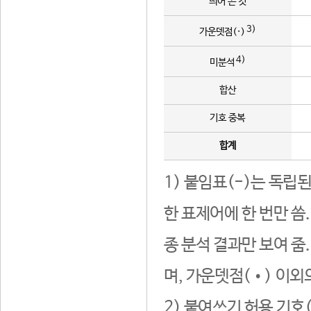
띄어 쓴 것
3)
가운뎃점(·)
4)
미분석
합산
기호 중복
합계
1) 붙임표(-)는 독립
한 표제어에 한 번만 씀
종 분석 결과만 보여 줌
며, 가운뎃점(•) 이외
2) 붙여쓰기 허용 기호