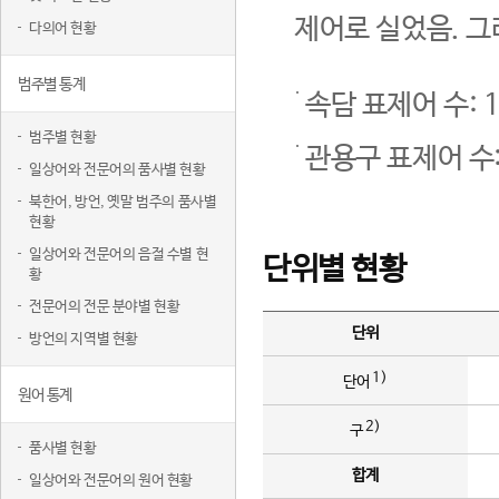
제어로 실었음. 그
다의어 현황
범주별 통계
속담 표제어 수: 1
범주별 현황
관용구 표제어 수:
일상어와 전문어의 품사별 현황
북한어, 방언, 옛말 범주의 품사별
현황
일상어와 전문어의 음절 수별 현
단위별 현황
황
전문어의 전문 분야별 현황
단위
방언의 지역별 현황
1)
단어
원어 통계
2)
구
품사별 현황
합계
일상어와 전문어의 원어 현황