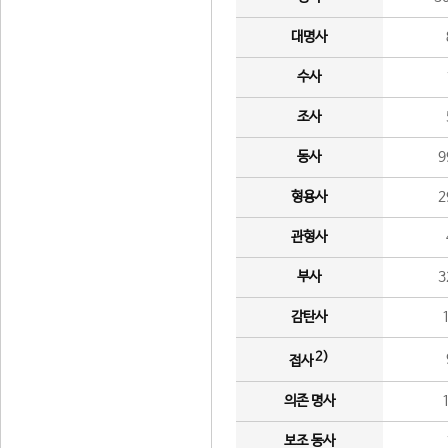
대명사
수사
조사
동사
9
형용사
2
관형사
부사
3
감탄사
2)
접사
의존 명사
보조 동사