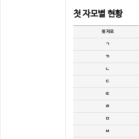
첫 자모별 현황
첫 자모
ㄱ
ㄲ
ㄴ
ㄷ
ㄸ
ㄹ
ㅁ
ㅂ