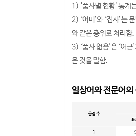
1) '품사별 현황' 통계
2) ‘어미’와 ‘접사’
와 같은 층위로 처리함.
3) ‘품사 없음’은 ‘어
은 것을 말함.
일상어와 전문어의 
음절 수
표
1