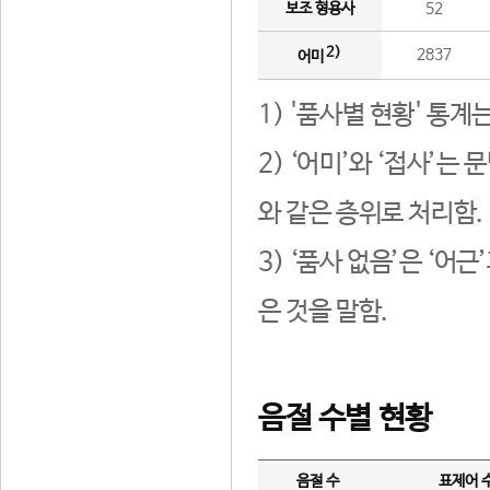
보조 형용사
52
2)
2837
어미
1) '품사별 현황' 통계
2) ‘어미’와 ‘접사’
와 같은 층위로 처리함.
3) ‘품사 없음’은 ‘어
은 것을 말함.
음절 수별 현황
음절 수
표제어 