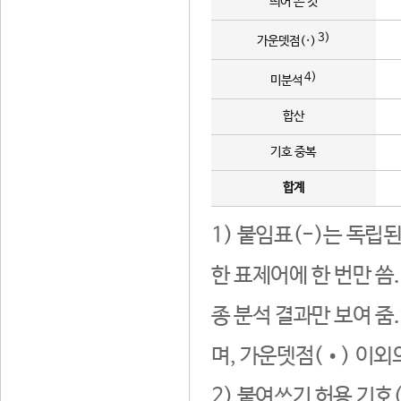
띄어 쓴 것
3)
가운뎃점(·)
4)
미분석
합산
기호 중복
합계
1) 붙임표(-)는 독립
한 표제어에 한 번만 씀
종 분석 결과만 보여 줌
며, 가운뎃점(•) 이외
2) 붙여쓰기 허용 기호