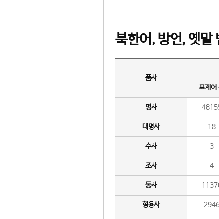
북한어, 방언, 옛말
품사
표제어
명사
4815
대명사
18
수사
3
조사
4
동사
1137
형용사
294