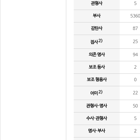
관형사
5
부사
536
감탄사
87
2)
25
접사
의존 명사
94
보조 동사
2
보조 형용사
0
2)
22
어미
관형사·명사
50
수사·관형사
5
명사·부사
2