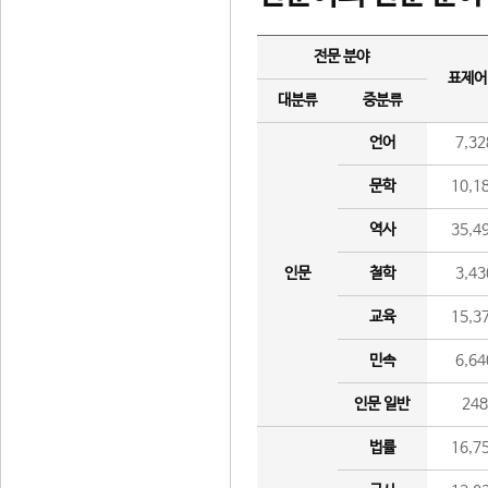
전문 분야
표제어
대분류
중분류
언어
7,32
문학
10,1
역사
35,4
인문
철학
3,43
교육
15,3
민속
6,64
인문 일반
24
법률
16,7