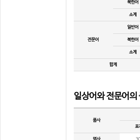
북한어
소계
일반어
전문어
북한어
소계
합계
일상어와 전문어의 
품사
표
명사
3