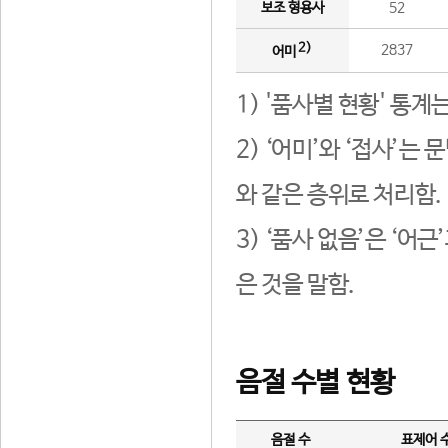
보조 형용사
52
2)
2837
어미
1) '품사별 현황' 통계
2) ‘어미’와 ‘접사’
와 같은 층위로 처리함.
3) ‘품사 없음’은 ‘어
은 것을 말함.
음절 수별 현황
음절 수
표제어 