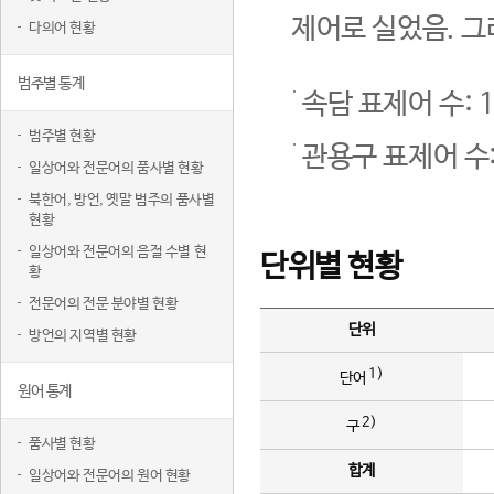
제어로 실었음. 그
다의어 현황
범주별 통계
속담 표제어 수: 1
범주별 현황
관용구 표제어 수:
일상어와 전문어의 품사별 현황
북한어, 방언, 옛말 범주의 품사별
현황
일상어와 전문어의 음절 수별 현
단위별 현황
황
전문어의 전문 분야별 현황
단위
방언의 지역별 현황
1)
단어
원어 통계
2)
구
품사별 현황
합계
일상어와 전문어의 원어 현황