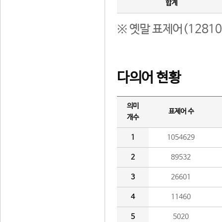
합계
※ 옛말 표제어(1281
다의어 현황
의미
표제어 수
개수
1
1054629
2
89532
3
26601
4
11460
5
5020