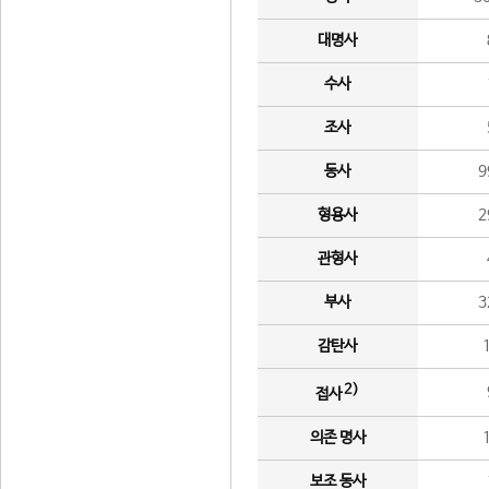
대명사
수사
조사
동사
9
형용사
2
관형사
부사
3
감탄사
2)
접사
의존 명사
보조 동사