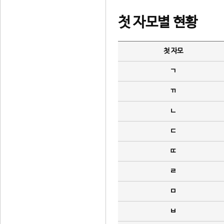
첫 자모별 현황
첫 자모
ㄱ
ㄲ
ㄴ
ㄷ
ㄸ
ㄹ
ㅁ
ㅂ