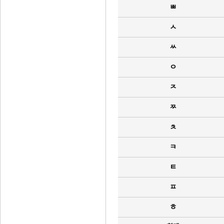
ㅃ
ㅅ
ㅆ
ㅇ
ㅈ
ㅉ
ㅊ
ㅋ
ㅌ
ㅍ
ㅎ