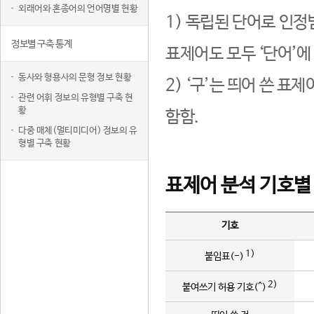
외래어와 혼종어의 언어명별 현황
1) 독립된 단어로 인정
정보별 구축 통계
표제어도 모두 ‘단어’에
동사와 형용사의 문형 정보 현황
2) ‘구’는 띄어 쓴 표
관련 어휘 정보의 유형별 구축 현
황
함함.
다중 매체(멀티미디어) 정보의 유
형별 구축 현황
표제어 분석 기호별
기호
1)
붙임표(-)
2)
붙여쓰기 허용 기호(^)