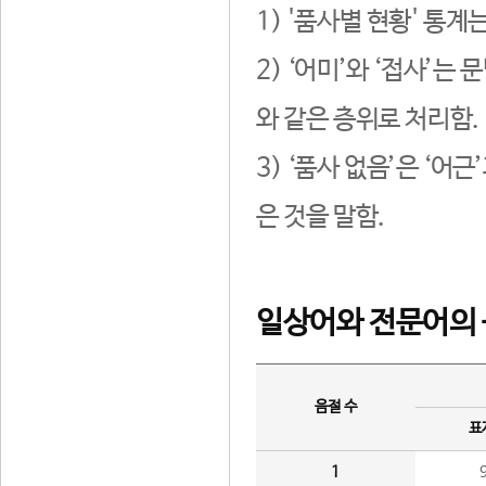
1) '품사별 현황' 통계
2) ‘어미’와 ‘접사’
와 같은 층위로 처리함.
3) ‘품사 없음’은 ‘어
은 것을 말함.
일상어와 전문어의 
음절 수
표
1