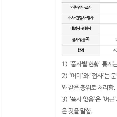
의존 명사·조사
수사·관형사·명사
대명사·관형사
3)
품사 없음
합계
4
1) '품사별 현황' 통계
2) ‘어미’와 ‘접사’
와 같은 층위로 처리함.
3) ‘품사 없음’은 ‘어
은 것을 말함.