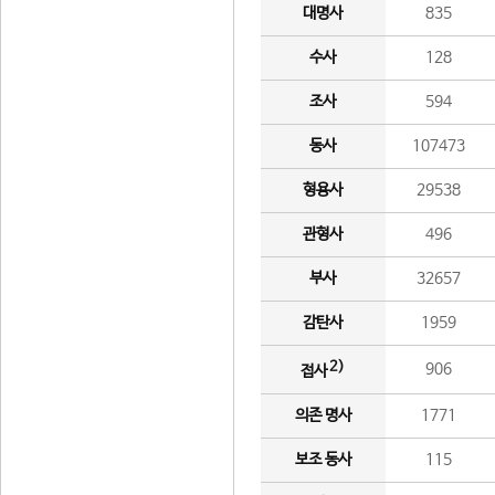
대명사
835
수사
128
조사
594
동사
107473
형용사
29538
관형사
496
부사
32657
감탄사
1959
2)
906
접사
의존 명사
1771
보조 동사
115