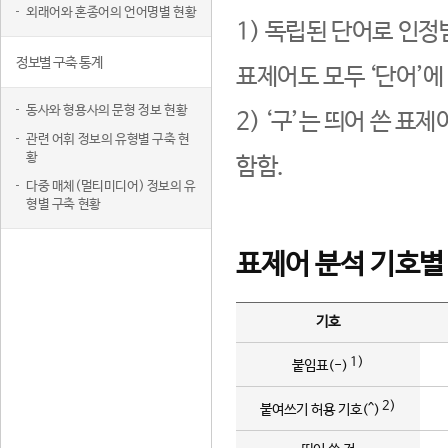
외래어와 혼종어의 언어명별 현황
1) 독립된 단어로 인정
정보별 구축 통계
표제어도 모두 ‘단어’에
동사와 형용사의 문형 정보 현황
2) ‘구’는 띄어 쓴 표
관련 어휘 정보의 유형별 구축 현
황
함함.
다중 매체(멀티미디어) 정보의 유
형별 구축 현황
표제어 분석 기호별
기호
1)
붙임표(-)
2)
붙여쓰기 허용 기호(^)