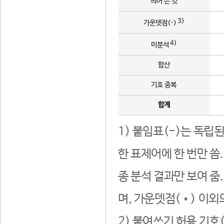
띄어 쓴 것
3)
가운뎃점(·)
4)
미분석
합산
기호 중복
합계
1) 붙임표(-)는 독립
한 표제어에 한 번만 씀
종 분석 결과만 보여 줌
며, 가운뎃점(•) 이외
2) 붙여쓰기 허용 기호