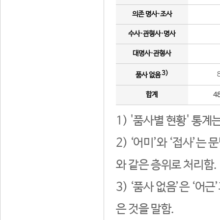
의존 명사·조사
수사·관형사·명사
대명사·관형사
3)
품사 없음
합계
4
1) '품사별 현황' 통계
2) ‘어미’와 ‘접사’
와 같은 층위로 처리함.
3) ‘품사 없음’은 ‘어
은 것을 말함.