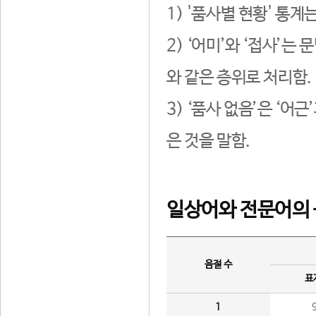
1) '품사별 현황' 통계
2) ‘어미’와 ‘접사’
와 같은 층위로 처리함.
3) ‘품사 없음’은 ‘어
은 것을 말함.
일상어와 전문어의 
음절 수
표
1