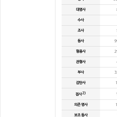
대명사
수사
조사
동사
9
형용사
2
관형사
부사
3
감탄사
2)
접사
의존 명사
보조 동사