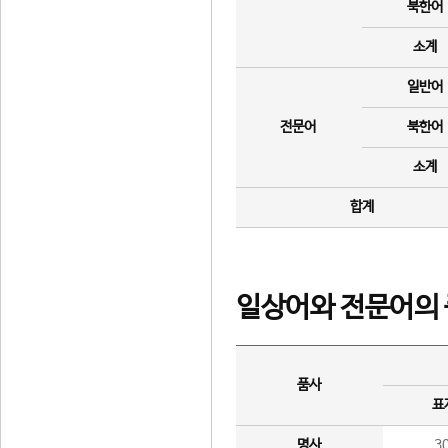
북한어
소계
일반어
전문어
북한어
소계
합계
일상어와 전문어의 
품사
표
명사
3