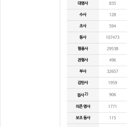
대명사
835
수사
128
조사
594
동사
107473
형용사
29538
관형사
496
부사
32657
감탄사
1959
2)
906
접사
의존 명사
1771
보조 동사
115