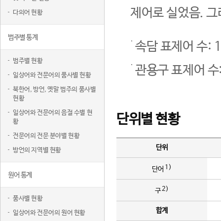
제어로 실었음. 그
다의어 현황
범주별 통계
속담 표제어 수: 1
범주별 현황
관용구 표제어 수:
일상어와 전문어의 품사별 현황
북한어, 방언, 옛말 범주의 품사별
현황
일상어와 전문어의 음절 수별 현
단위별 현황
황
전문어의 전문 분야별 현황
단위
방언의 지역별 현황
1)
단어
원어 통계
2)
구
품사별 현황
합계
일상어와 전문어의 원어 현황