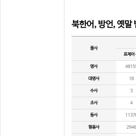
북한어, 방언, 옛말
품사
표제어
명사
4815
대명사
18
수사
3
조사
4
동사
1137
형용사
294