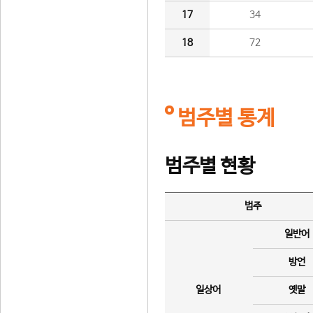
17
34
18
72
범주별 통계
범주별 현황
범주
일반어
방언
일상어
옛말