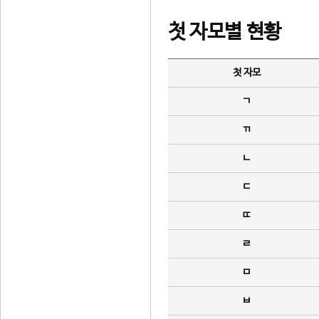
첫 자모별 현황
첫 자모
ㄱ
ㄲ
ㄴ
ㄷ
ㄸ
ㄹ
ㅁ
ㅂ