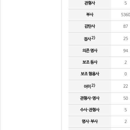
관형사
5
부사
536
감탄사
87
2)
25
접사
의존 명사
94
보조 동사
2
보조 형용사
0
2)
22
어미
관형사·명사
50
수사·관형사
5
명사·부사
2