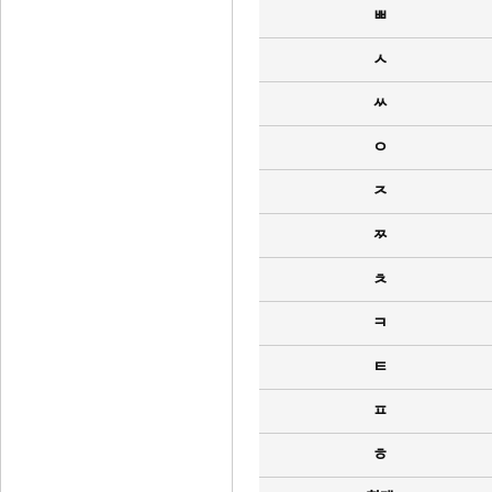
ㅃ
ㅅ
ㅆ
ㅇ
ㅈ
ㅉ
ㅊ
ㅋ
ㅌ
ㅍ
ㅎ