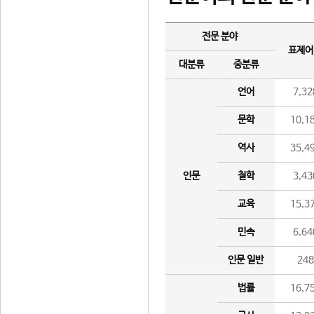
전문 분야
표제어
대분류
중분류
언어
7,32
문학
10,1
역사
35,4
인문
철학
3,43
교육
15,3
민속
6,64
인문 일반
24
법률
16,7