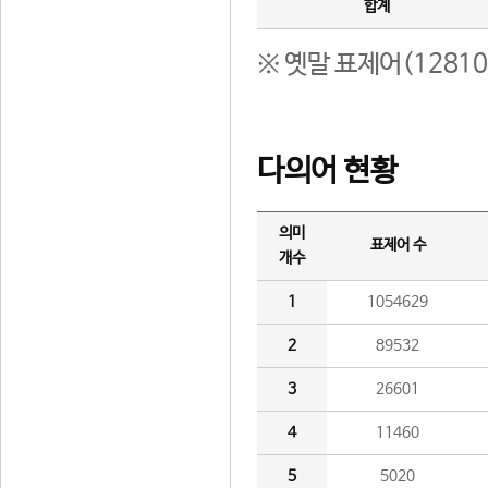
합계
※ 옛말 표제어(1281
다의어 현황
의미
표제어 수
개수
1
1054629
2
89532
3
26601
4
11460
5
5020