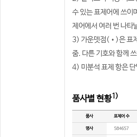
수 있는 표제어에 쓰이며
제어에서 여러 번 나타날
3) 가운뎃점(•)은 표
줌. 다른 기호와 함께 쓰
4) 미분석 표제 항은 
1)
품사별 현황
품사
표제어 수
명사
584657