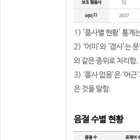
보조 형용사
52
2)
2837
어미
1) '품사별 현황' 통계
2) ‘어미’와 ‘접사’
와 같은 층위로 처리함.
3) ‘품사 없음’은 ‘어
은 것을 말함.
음절 수별 현황
음절 수
표제어 