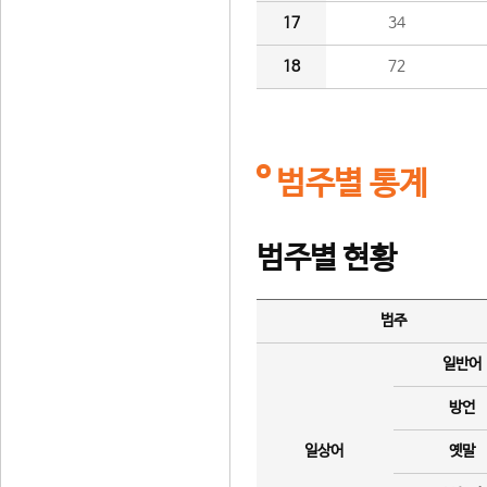
17
34
18
72
범주별 통계
범주별 현황
범주
일반어
방언
일상어
옛말