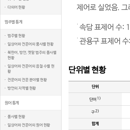
제어로 실었음. 그
다의어 현황
범주별 통계
속담 표제어 수: 1
범주별 현황
관용구 표제어 수:
일상어와 전문어의 품사별 현황
북한어, 방언, 옛말 범주의 품사별
현황
일상어와 전문어의 음절 수별 현
단위별 현황
황
전문어의 전문 분야별 현황
단위
방언의 지역별 현황
1)
단어
원어 통계
2)
구
품사별 현황
합계
일상어와 전문어의 원어 현황