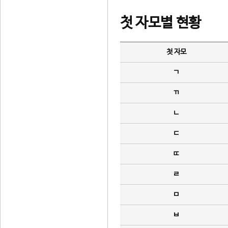
첫 자모별 현황
첫 자모
ㄱ
ㄲ
ㄴ
ㄷ
ㄸ
ㄹ
ㅁ
ㅂ