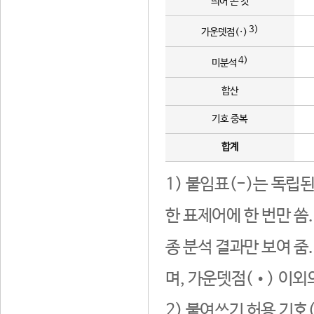
띄어 쓴 것
3)
가운뎃점(·)
4)
미분석
합산
기호 중복
합계
1) 붙임표(-)는 독립
한 표제어에 한 번만 씀
종 분석 결과만 보여 줌
며, 가운뎃점(•) 이외
2) 붙여쓰기 허용 기호