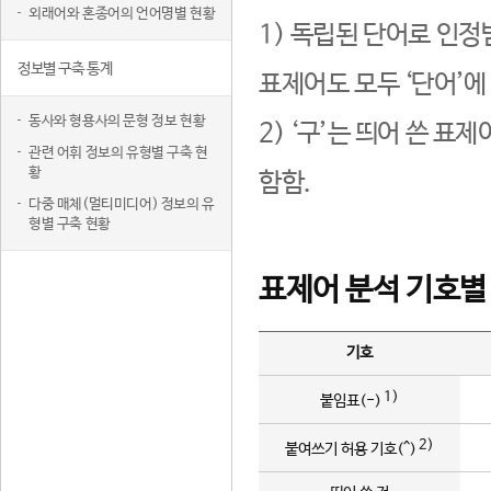
외래어와 혼종어의 언어명별 현황
1) 독립된 단어로 인정
정보별 구축 통계
표제어도 모두 ‘단어’에
동사와 형용사의 문형 정보 현황
2) ‘구’는 띄어 쓴 표
관련 어휘 정보의 유형별 구축 현
황
함함.
다중 매체(멀티미디어) 정보의 유
형별 구축 현황
표제어 분석 기호별
기호
1)
붙임표(-)
2)
붙여쓰기 허용 기호(^)