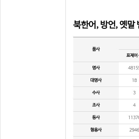
북한어, 방언, 옛말
품사
표제어
명사
4815
대명사
18
수사
3
조사
4
동사
1137
형용사
294