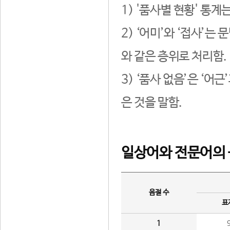
1) '품사별 현황' 통계
2) ‘어미’와 ‘접사’
와 같은 층위로 처리함.
3) ‘품사 없음’은 ‘어
은 것을 말함.
일상어와 전문어의 
음절 수
표
1