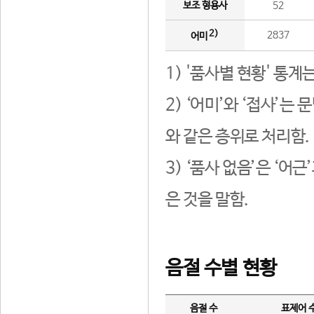
보조 형용사
52
2)
2837
어미
1) '품사별 현황' 통계
2) ‘어미’와 ‘접사’
와 같은 층위로 처리함.
3) ‘품사 없음’은 ‘어
은 것을 말함.
음절 수별 현황
음절 수
표제어 