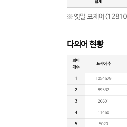
합계
※ 옛말 표제어(1281
다의어 현황
의미
표제어 수
개수
1
1054629
2
89532
3
26601
4
11460
5
5020