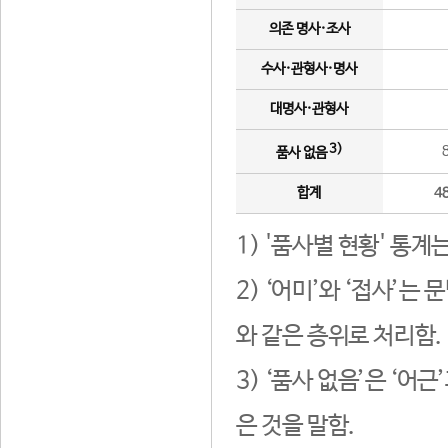
의존 명사·조사
수사·관형사·명사
대명사·관형사
3)
품사 없음
합계
4
1) '품사별 현황' 통계
2) ‘어미’와 ‘접사’
와 같은 층위로 처리함.
3) ‘품사 없음’은 ‘어
은 것을 말함.