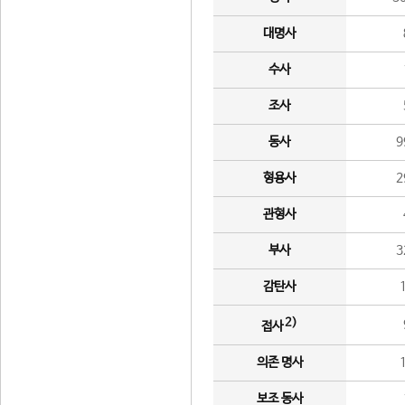
대명사
수사
조사
동사
9
형용사
2
관형사
부사
3
감탄사
2)
접사
의존 명사
보조 동사