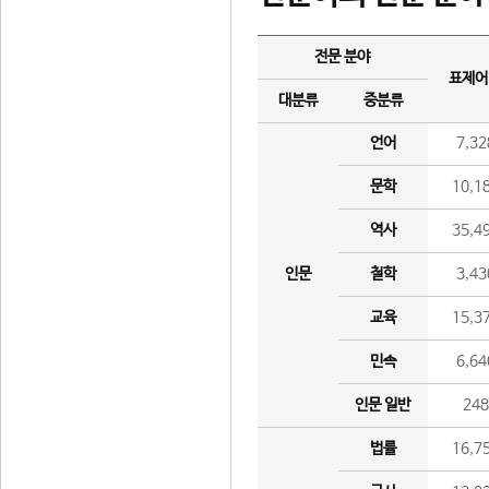
전문 분야
표제어
대분류
중분류
언어
7,32
문학
10,1
역사
35,4
인문
철학
3,43
교육
15,3
민속
6,64
인문 일반
24
법률
16,7