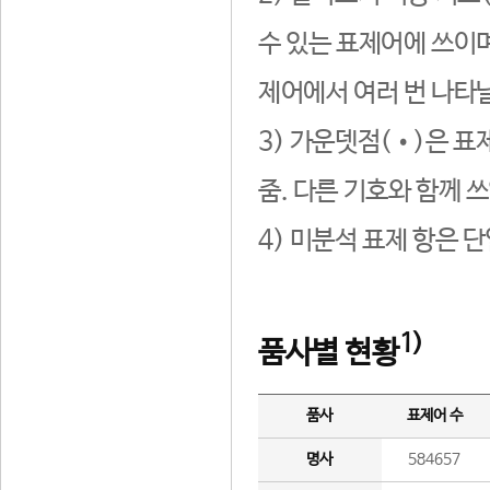
수 있는 표제어에 쓰이며
제어에서 여러 번 나타날
3) 가운뎃점(•)은 표
줌. 다른 기호와 함께 쓰
4) 미분석 표제 항은 
1)
품사별 현황
품사
표제어 수
명사
584657