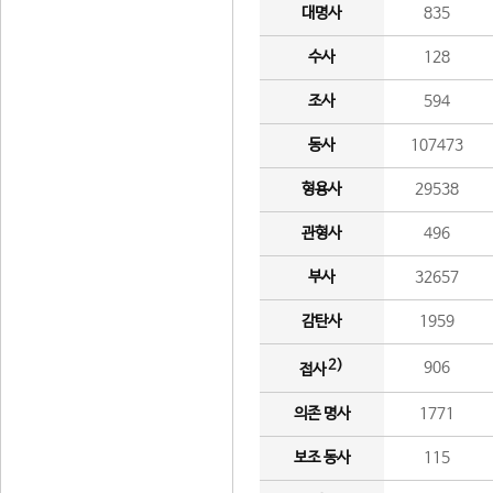
대명사
835
수사
128
조사
594
동사
107473
형용사
29538
관형사
496
부사
32657
감탄사
1959
2)
906
접사
의존 명사
1771
보조 동사
115