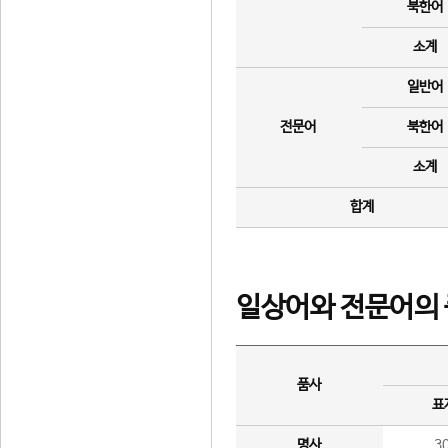
북한어
소계
일반어
전문어
북한어
소계
합계
일상어와 전문어의 
품사
표
명사
3