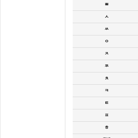
ㅃ
ㅅ
ㅆ
ㅇ
ㅈ
ㅉ
ㅊ
ㅋ
ㅌ
ㅍ
ㅎ