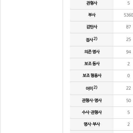
관형사
5
부사
536
감탄사
87
2)
25
접사
의존 명사
94
보조 동사
2
보조 형용사
0
2)
22
어미
관형사·명사
50
수사·관형사
5
명사·부사
2