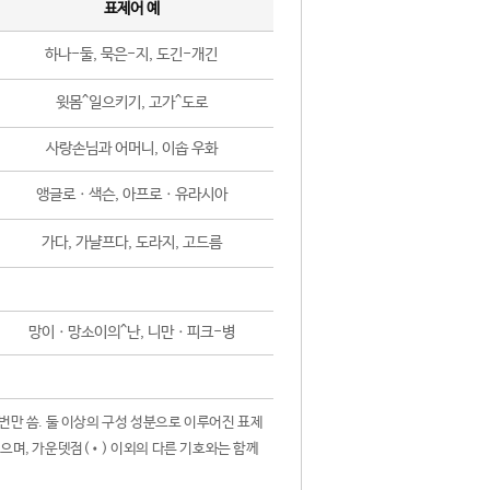
표제어 예
하나-둘, 묵은-지, 도긴-개긴
윗몸^일으키기, 고가^도로
사랑손님과 어머니, 이솝 우화
앵글로ㆍ색슨, 아프로ㆍ유라시아
가다, 가냘프다, 도라지, 고드름
망이ㆍ망소이의^난, 니만ㆍ피크-병
 번만 씀. 둘 이상의 구성 성분으로 이루어진 표제
않으며, 가운뎃점(•) 이외의 다른 기호와는 함께