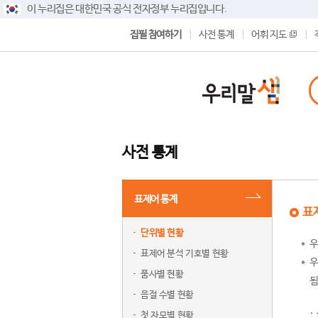
이 누리집은 대한민국 공식 전자정부 누리집입니다.
집필 참여하기
사전 통계
어휘 지도
사전 통계
표제어 통계
표
단위별 현황
우
표제어 분석 기호별 현황
우
품사별 현황
됨
음절 수별 현황
첫 자모별 현황