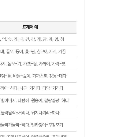
표제어 예
, 먹, 숯, 가, 내, 간, 강, 개, 광, 과, 명, 청
대, 골무, 동이, 윷-판, 참-빗, 가게, 가끔
지, 돋보-기, 가겟-집, 가까이, 가락-엿
럼-틀, 바늘-꽂이, 가까스로, 강동-대다
까이-하다, 나근-거리다, 타닥-거리다
-할아버지, 다람쥐-원숭이, 갈팡질팡-하다
들락날락-거리다, 뒤치다꺼리-하다
가들막가들막-하다, 말라깽이-꾸정모기