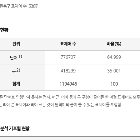
관용구 표제어 수: 5387
 현황
단위
표제어 수
비율(%)
1)
776707
64.999
단어
2)
418239
35.001
구
합계
1194946
100
립된 단어로 인정받지 못하는 접사, 어근, 어미 등과 구 구성이 줄어든 한 어절 표제어도 모두
구’는 띄어 쓴 표제어와 띄어 쓰는 것이 원칙이되 붙여 쓸 수 있는 표제어를 포함함.
 분석 기호별 현황