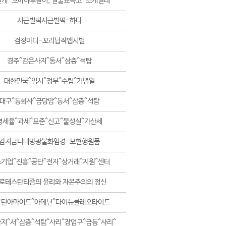
날개-꼬마하루살이, 털줄뾰족코-조개벌레
시근벌떡시근벌떡-하다
검정마디-꼬리납작맵시벌
경주^감은사지^동서^삼층^석탑
대한민국^임시^정부^수립^기념일
대구^동화사^금당암^동서^삼층^석탑
영세율^과세^표준^신고^불성실^가산세
감지금니대방광불화엄경-보현행원품
기업^진흥^공단^전자^상거래^지원^센터
로테스탄티즘의 윤리와 자본주의의 정신
코틴아마이드^아데닌^다이뉴클레오타이드
지^서^삼층^석탑^사리^장엄구^금동^사리^