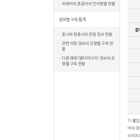
외래어와 혼종어의 언어명별 현황
정보별 구축 통계
붙
동사와 형용사의 문형 정보 현황
관련 어휘 정보의 유형별 구축 현
황
다중 매체(멀티미디어) 정보의 유
형별 구축 현황
1) 붙
어의 경
쓰이지 