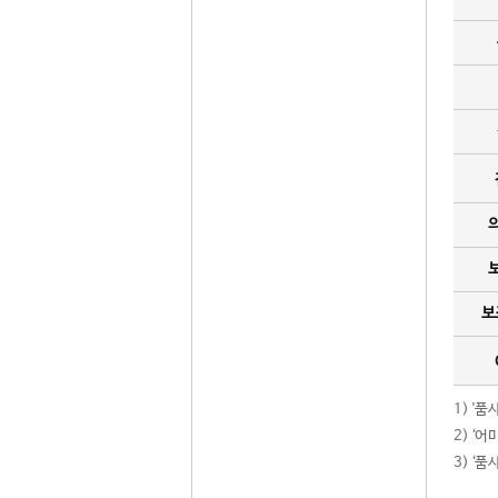
보
1) '
2) ‘
3) ‘