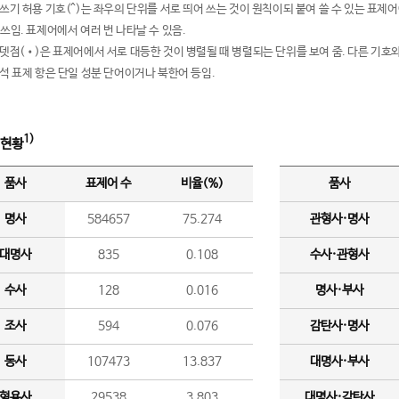
여쓰기 허용 기호(^)는 좌우의 단위를 서로 띄어 쓰는 것이 원칙이되 붙여 쓸 수 있는 표
 쓰임. 표제어에서 여러 번 나타날 수 있음.
운뎃점(•)은 표제어에서 서로 대등한 것이 병렬될 때 병렬되는 단위를 보여 줌. 다른 기호와
분석 표제 항은 단일 성분 단어이거나 북한어 등임.
1)
 현황
품사
표제어 수
비율(%)
품사
명사
584657
75.274
관형사·명사
대명사
835
0.108
수사·관형사
수사
128
0.016
명사·부사
조사
594
0.076
감탄사·명사
동사
107473
13.837
대명사·부사
형용사
29538
3.803
대명사·감탄사