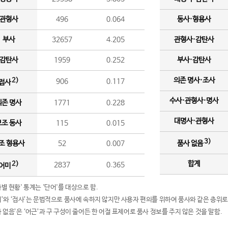
관형사
496
0.064
동사·형용사
부사
32657
4.205
관형사·감탄사
감탄사
1959
0.252
부사·감탄사
의존 명사·조사
2)
906
0.117
접사
수사·관형사·명사
의존 명사
1771
0.228
대명사·관형사
보조 동사
115
0.015
3)
조 형용사
52
0.007
품사 없음
합계
2)
2837
0.365
어미
품사별 현황' 통계는 '단어'를 대상으로 함.
어미’와 ‘접사’는 문법적으로 품사에 속하지 않지만 사용자 편의를 위하여 품사와 같은 층위로
품사 없음’은 ‘어근’과 구 구성이 줄어든 한 어절 표제어로 품사 정보를 주지 않은 것을 말함.