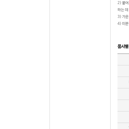
2) 붙
하는 데
3) 가
4) 미
품사별