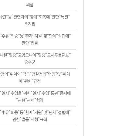
외함
사건^등^관련자의^명예^회복에^관한^특별^
조치법
^후유^의증^등^환자^지원^및^단체^설립에^
관한^법률
니틴^혈증^고암모니아^혈증^고시투룰린뇨^
증후군
청의^위치와^각급^검찰청의^명칭^및^위치
에^관한^규정
^일시^수입을^위한^일시^수입^통관^증서에
^관한^관세^협약
^후유^의증^등^환자^지원^및^단체^설립에^
관한^법률^시행^규칙