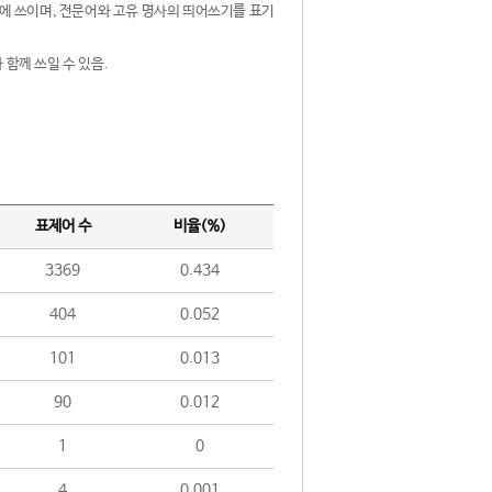
제어에 쓰이며, 전문어와 고유 명사의 띄어쓰기를 표기
 함께 쓰일 수 있음.
표제어 수
비율(%)
3369
0.434
404
0.052
101
0.013
90
0.012
1
0
4
0.001