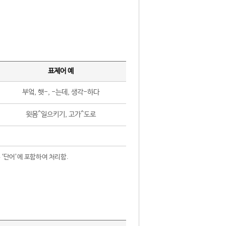
표제어 예
부엌, 햇-, -는데, 생각-하다
윗몸^일으키기, 고가^도로
 ‘단어’에 포함하여 처리함.