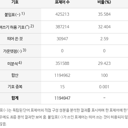
기호
표제어 수
비율(%)
1)
425213
35.584
붙임표(-)
2)
387214
32.404
여쓰기 허용 기호(^)
띄어 쓴 것
30947
2.59
3)
0
0
가운뎃점(·)
4)
351588
29.423
미분석
합산
1194962
100
기호 중복
15
0.001
합계
1194947
-
임표(-)는 독립된 단어 표제어의 직접 구성 성분을 분석한 결과를 표시하며 한 표제어에 한
우에도 최종 분석 결과만 보여 줌. 붙임표(-)가 쓰인 표제어는 띄어 쓰는 것이 허용되지 
않음.