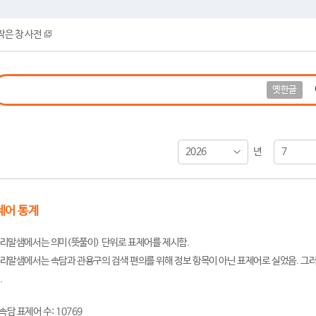
작은 창 사전
옛한글
2026
7
년
제어 통계
리말샘에서는 의미(뜻풀이) 단위로 표제어를 제시함.
리말샘에서는 속담과 관용구의 검색 편의를 위해 정보 항목이 아닌 표제어로 실었음. 그러
.
속담 표제어 수: 10769