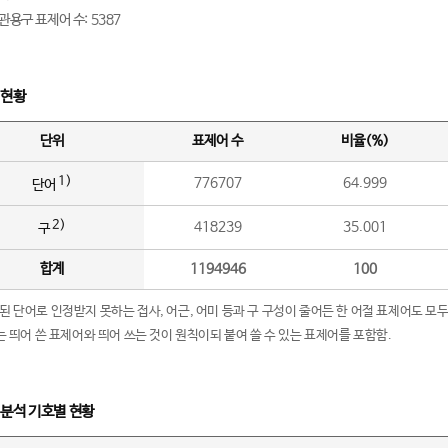
관용구 표제어 수: 5387
 현황
단위
표제어 수
비율(%)
1)
776707
64.999
단어
2)
418239
35.001
구
합계
1194946
100
립된 단어로 인정받지 못하는 접사, 어근, 어미 등과 구 구성이 줄어든 한 어절 표제어도 모두
구’는 띄어 쓴 표제어와 띄어 쓰는 것이 원칙이되 붙여 쓸 수 있는 표제어를 포함함.
 분석 기호별 현황