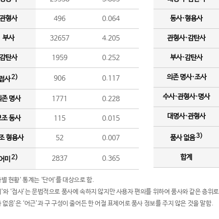
관형사
496
0.064
동사·형용사
부사
32657
4.205
관형사·감탄사
감탄사
1959
0.252
부사·감탄사
의존 명사·조사
2)
906
0.117
접사
수사·관형사·명사
의존 명사
1771
0.228
대명사·관형사
보조 동사
115
0.015
3)
조 형용사
52
0.007
품사 없음
합계
2)
2837
0.365
어미
품사별 현황' 통계는 '단어'를 대상으로 함.
어미’와 ‘접사’는 문법적으로 품사에 속하지 않지만 사용자 편의를 위하여 품사와 같은 층위로
품사 없음’은 ‘어근’과 구 구성이 줄어든 한 어절 표제어로 품사 정보를 주지 않은 것을 말함.