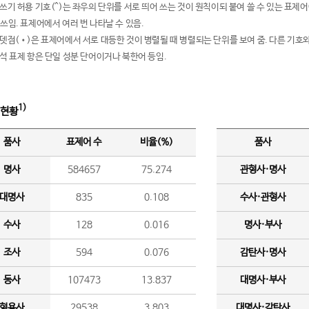
여쓰기 허용 기호(^)는 좌우의 단위를 서로 띄어 쓰는 것이 원칙이되 붙여 쓸 수 있는 표
 쓰임. 표제어에서 여러 번 나타날 수 있음.
운뎃점(•)은 표제어에서 서로 대등한 것이 병렬될 때 병렬되는 단위를 보여 줌. 다른 기호와
분석 표제 항은 단일 성분 단어이거나 북한어 등임.
1)
 현황
품사
표제어 수
비율(%)
품사
명사
584657
75.274
관형사·명사
대명사
835
0.108
수사·관형사
수사
128
0.016
명사·부사
조사
594
0.076
감탄사·명사
동사
107473
13.837
대명사·부사
형용사
29538
3.803
대명사·감탄사