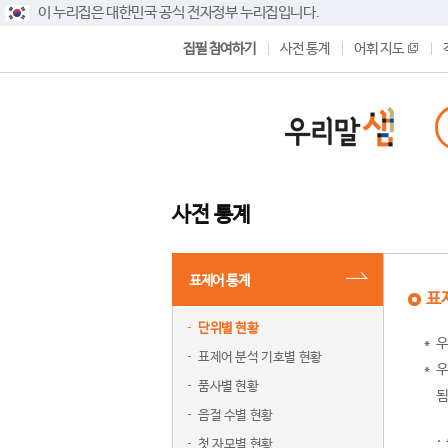
이 누리집은 대한민국 공식 전자정부 누리집입니다.
집필 참여하기
사전 통계
어휘 지도
사전 통계
표제어 통계
표
단위별 현황
우
표제어 분석 기호별 현황
우
품사별 현황
됨
음절 수별 현황
첫 자모별 현황