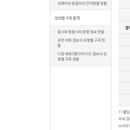
외래어와 혼종어의 언어명별 현황
정보별 구축 통계
붙
동사와 형용사의 문형 정보 현황
관련 어휘 정보의 유형별 구축 현
황
다중 매체(멀티미디어) 정보의 유
형별 구축 현황
1) 붙
어의 경
쓰이지 