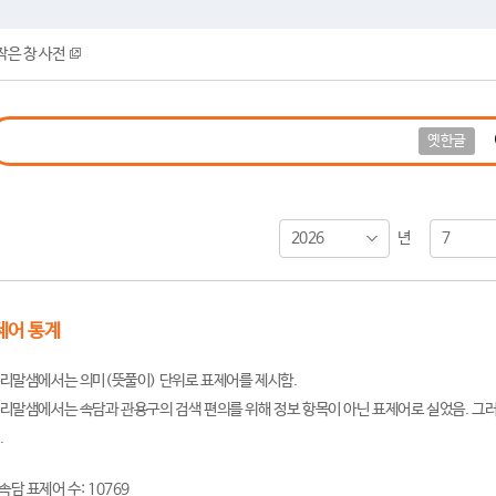
작은 창 사전
옛한글
2026
7
년
제어 통계
리말샘에서는 의미(뜻풀이) 단위로 표제어를 제시함.
리말샘에서는 속담과 관용구의 검색 편의를 위해 정보 항목이 아닌 표제어로 실었음. 그러
.
속담 표제어 수: 10769