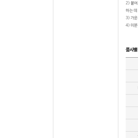
2) 붙
하는 데
3) 가
4) 미
품사별