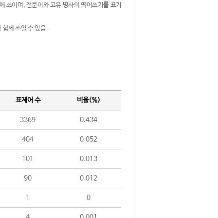
제어에 쓰이며, 전문어와 고유 명사의 띄어쓰기를 표기
 함께 쓰일 수 있음.
표제어 수
비율(%)
3369
0.434
404
0.052
101
0.013
90
0.012
1
0
4
0.001