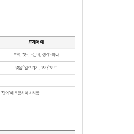
표제어 예
부엌, 햇-, -는데, 생각-하다
윗몸^일으키기, 고가^도로
 ‘단어’에 포함하여 처리함.