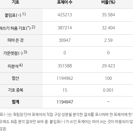
기호
표제어 수
비율(%)
1)
425213
35.584
붙임표(-)
2)
387214
32.404
여쓰기 허용 기호(^)
띄어 쓴 것
30947
2.59
3)
0
0
가운뎃점(·)
4)
351588
29.423
미분석
합산
1194962
100
기호 중복
15
0.001
합계
1194947
-
임표(-)는 독립된 단어 표제어의 직접 구성 성분을 분석한 결과를 표시하며 한 표제어에 한
우에도 최종 분석 결과만 보여 줌. 붙임표(-)가 쓰인 표제어는 띄어 쓰는 것이 허용되지 
않음.