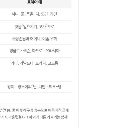
표제어 예
하나-둘, 묵은-지, 도긴-개긴
윗몸^일으키기, 고가^도로
사랑손님과 어머니, 이솝 우화
앵글로ㆍ색슨, 아프로ㆍ유라시아
가다, 가냘프다, 도라지, 고드름
망이ㆍ망소이의^난, 니만ㆍ피크-병
 번만 씀. 둘 이상의 구성 성분으로 이루어진 표제
않으며, 가운뎃점(•) 이외의 다른 기호와는 함께