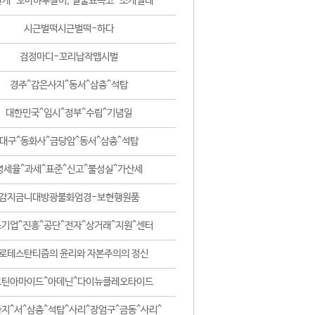
날개-꼬마하루살이, 털줄뾰족코-조개벌레
시근벌떡시근벌떡-하다
검정마디-꼬리납작맵시벌
경주^감은사지^동서^삼층^석탑
대한민국^임시^정부^수립^기념일
대구^동화사^금당암^동서^삼층^석탑
영세율^과세^표준^신고^불성실^가산세
감지금니대방광불화엄경-보현행원품
기업^진흥^공단^전자^상거래^지원^센터
로테스탄티즘의 윤리와 자본주의의 정신
코틴아마이드^아데닌^다이뉴클레오타이드
지^서^삼층^석탑^사리^장엄구^금동^사리^