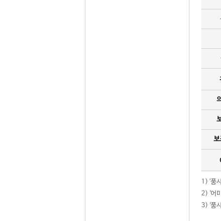
보
1) '
2) ‘
3) ‘