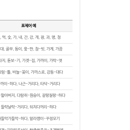
표제어 예
, 먹, 숯, 가, 내, 간, 강, 개, 광, 과, 명, 청
대, 골무, 동이, 윷-판, 참-빗, 가게, 가끔
지, 돋보-기, 가겟-집, 가까이, 가락-엿
럼-틀, 바늘-꽂이, 가까스로, 강동-대다
까이-하다, 나근-거리다, 타닥-거리다
-할아버지, 다람쥐-원숭이, 갈팡질팡-하다
들락날락-거리다, 뒤치다꺼리-하다
가들막가들막-하다, 말라깽이-꾸정모기