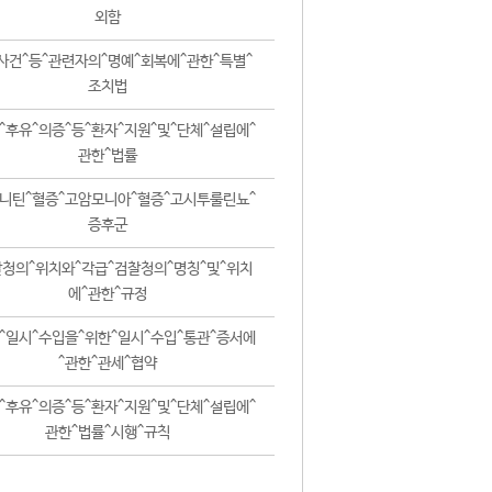
외함
사건^등^관련자의^명예^회복에^관한^특별^
조치법
^후유^의증^등^환자^지원^및^단체^설립에^
관한^법률
니틴^혈증^고암모니아^혈증^고시투룰린뇨^
증후군
청의^위치와^각급^검찰청의^명칭^및^위치
에^관한^규정
^일시^수입을^위한^일시^수입^통관^증서에
^관한^관세^협약
^후유^의증^등^환자^지원^및^단체^설립에^
관한^법률^시행^규칙