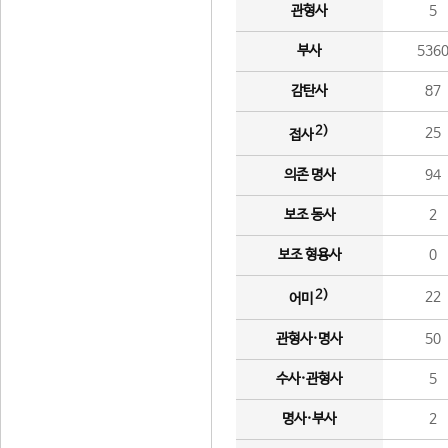
관형사
5
부사
536
감탄사
87
2)
25
접사
의존 명사
94
보조 동사
2
보조 형용사
0
2)
22
어미
관형사·명사
50
수사·관형사
5
명사·부사
2