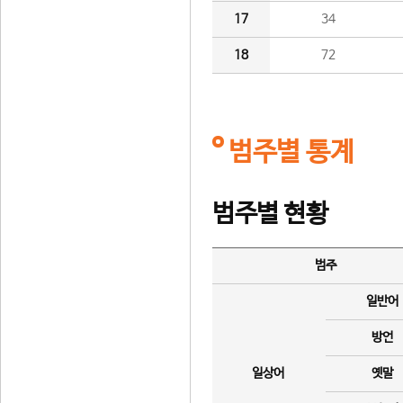
17
34
18
72
범주별 통계
범주별 현황
범주
일반어
방언
일상어
옛말