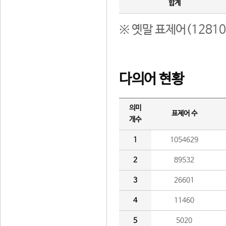
합계
※ 옛말 표제어(1281
다의어 현황
의미
표제어 수
개수
1
1054629
2
89532
3
26601
4
11460
5
5020