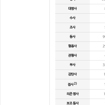
대명사
수사
조사
동사
9
형용사
2
관형사
부사
3
감탄사
2)
접사
의존 명사
보조 동사