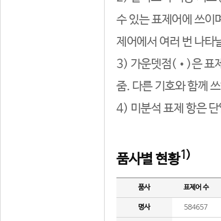
수 있는 표제어에 쓰이며
제어에서 여러 번 나타날
3) 가운뎃점(•)은 표
줌. 다른 기호와 함께 쓰
4) 미분석 표제 항은 
1)
품사별 현황
품사
표제어 수
명사
584657