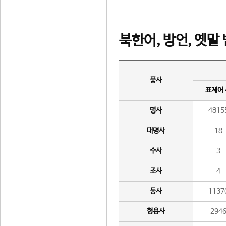
북한어, 방언, 옛말
품사
표제어
명사
4815
대명사
18
수사
3
조사
4
동사
1137
형용사
294