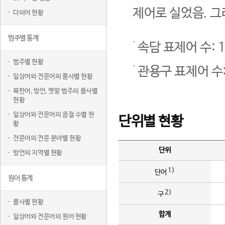
제어로 실었음. 그
다의어 현황
범주별 통계
속담 표제어 수: 1
범주별 현황
관용구 표제어 수:
일상어와 전문어의 품사별 현황
북한어, 방언, 옛말 범주의 품사별
현황
일상어와 전문어의 음절 수별 현
단위별 현황
황
전문어의 전문 분야별 현황
단위
방언의 지역별 현황
1)
단어
원어 통계
2)
구
품사별 현황
합계
일상어와 전문어의 원어 현황