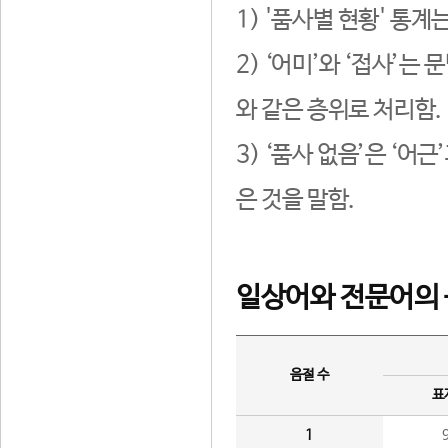
1) '품사별 현황' 통계
2) ‘어미’와 ‘접사’
와 같은 층위로 처리함.
3) ‘품사 없음’은 ‘어
은 것을 말함.
일상어와 전문어의 
음절 수
표
1