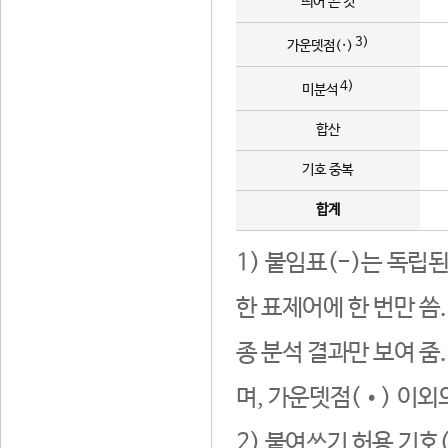
띄어 쓴 것
3)
가운뎃점(·)
4)
미분석
합산
기호 중복
합계
1) 붙임표(-)는 독립
한 표제어에 한 번만 씀
종 분석 결과만 보여 줌
며, 가운뎃점(•) 이외
2) 붙여쓰기 허용 기호