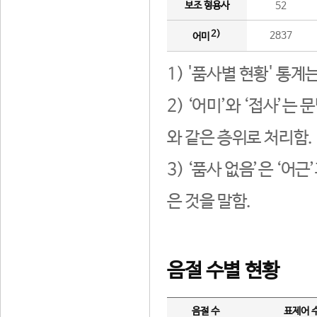
보조 형용사
52
2)
2837
어미
1) '품사별 현황' 통계
2) ‘어미’와 ‘접사’
와 같은 층위로 처리함.
3) ‘품사 없음’은 ‘어
은 것을 말함.
음절 수별 현황
음절 수
표제어 