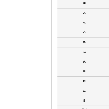
ㅃ
ㅅ
ㅆ
ㅇ
ㅈ
ㅉ
ㅊ
ㅋ
ㅌ
ㅍ
ㅎ