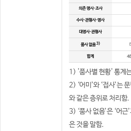
의존 명사·조사
수사·관형사·명사
대명사·관형사
3)
품사 없음
합계
4
1) '품사별 현황' 통계
2) ‘어미’와 ‘접사’
와 같은 층위로 처리함.
3) ‘품사 없음’은 ‘어
은 것을 말함.