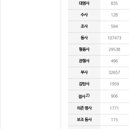
대명사
835
수사
128
조사
594
동사
107473
형용사
29538
관형사
496
부사
32657
감탄사
1959
2)
906
접사
의존 명사
1771
보조 동사
115