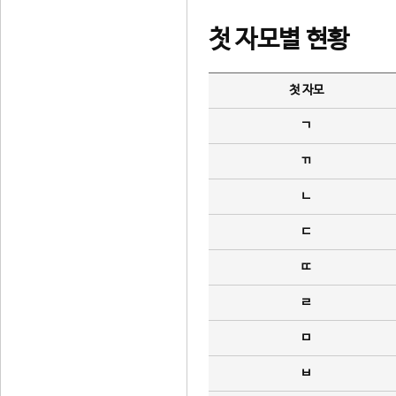
첫 자모별 현황
첫 자모
ㄱ
ㄲ
ㄴ
ㄷ
ㄸ
ㄹ
ㅁ
ㅂ