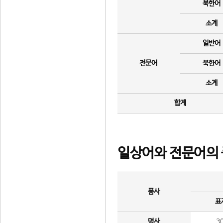
북한어
소계
일반어
전문어
북한어
소계
합계
일상어와 전문어의 
품사
표
명사
3