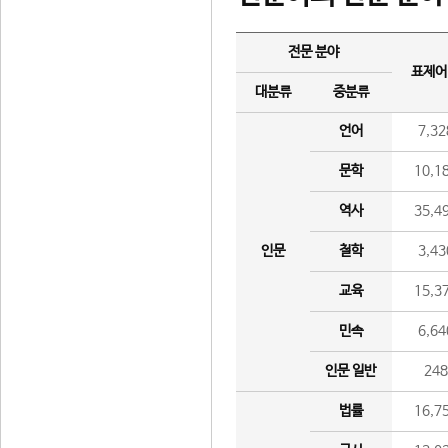
전문 분야
표제어
대분류
중분류
언어
7,32
문학
10,1
역사
35,4
인문
철학
3,43
교육
15,3
민속
6,64
인문 일반
24
법률
16,7