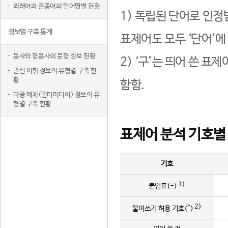
외래어와 혼종어의 언어명별 현황
1) 독립된 단어로 인정
정보별 구축 통계
표제어도 모두 ‘단어’에
동사와 형용사의 문형 정보 현황
2) ‘구’는 띄어 쓴 표
관련 어휘 정보의 유형별 구축 현
황
함함.
다중 매체(멀티미디어) 정보의 유
형별 구축 현황
표제어 분석 기호별
기호
1)
붙임표(-)
2)
붙여쓰기 허용 기호(^)