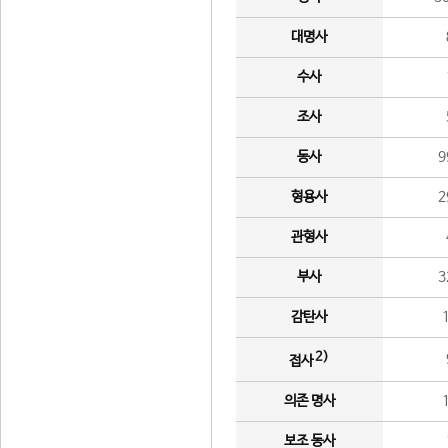
대명사
수사
조사
동사
9
형용사
2
관형사
부사
3
감탄사
2)
접사
의존 명사
보조 동사