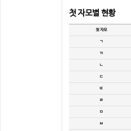
첫 자모별 현황
첫 자모
ㄱ
ㄲ
ㄴ
ㄷ
ㄸ
ㄹ
ㅁ
ㅂ