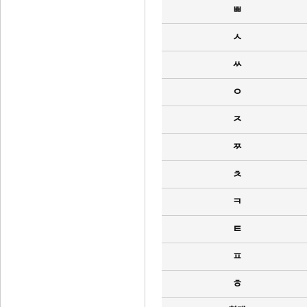
ㅃ
ㅅ
ㅆ
ㅇ
ㅈ
ㅉ
ㅊ
ㅋ
ㅌ
ㅍ
ㅎ