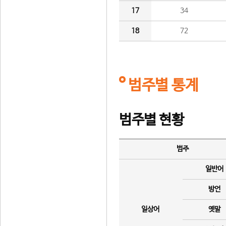
17
34
18
72
범주별 통계
범주별 현황
범주
일반어
방언
일상어
옛말