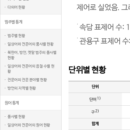
제어로 실었음. 그
다의어 현황
범주별 통계
속담 표제어 수: 1
범주별 현황
관용구 표제어 수:
일상어와 전문어의 품사별 현황
북한어, 방언, 옛말 범주의 품사별
현황
일상어와 전문어의 음절 수별 현
단위별 현황
황
전문어의 전문 분야별 현황
단위
방언의 지역별 현황
1)
단어
원어 통계
2)
구
품사별 현황
합계
일상어와 전문어의 원어 현황