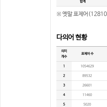
합계
※ 옛말 표제어(1281
다의어 현황
의미
표제어 수
개수
1
1054629
2
89532
3
26601
4
11460
5
5020