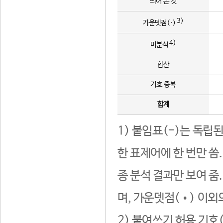
띄어 쓴 것
3)
가운뎃점(·)
4)
미분석
합산
기호 중복
합계
1) 붙임표(-)는 독립
한 표제어에 한 번만 씀
종 분석 결과만 보여 줌
며, 가운뎃점(•) 이외
2) 붙여쓰기 허용 기호