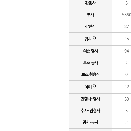
관형사
5
부사
536
감탄사
87
2)
25
접사
의존 명사
94
보조 동사
2
보조 형용사
0
2)
22
어미
관형사·명사
50
수사·관형사
5
명사·부사
2