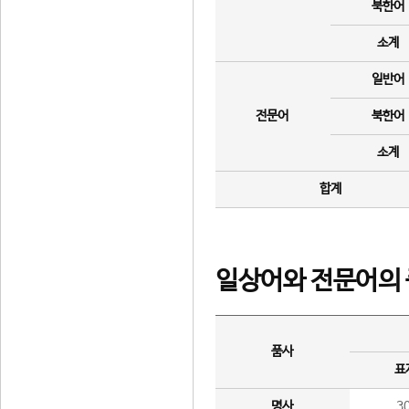
북한어
소계
일반어
전문어
북한어
소계
합계
일상어와 전문어의 
품사
표
명사
3