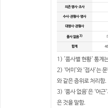
의존 명사·조사
수사·관형사·명사
대명사·관형사
3)
품사 없음
합계
4
1) '품사별 현황' 통계
2) ‘어미’와 ‘접사’
와 같은 층위로 처리함.
3) ‘품사 없음’은 ‘어
은 것을 말함.