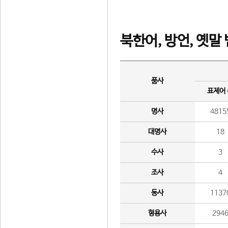
북한어, 방언, 옛말
품사
표제어
명사
4815
대명사
18
수사
3
조사
4
동사
1137
형용사
294