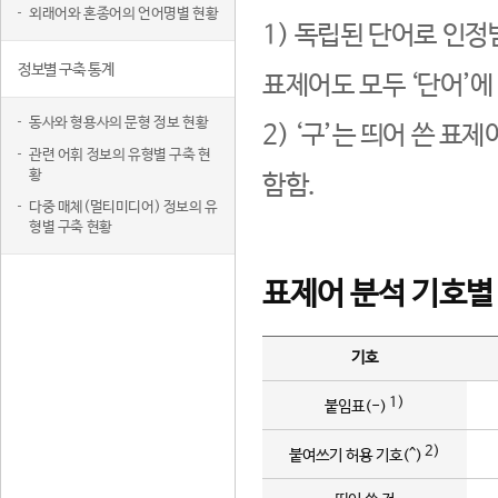
외래어와 혼종어의 언어명별 현황
1) 독립된 단어로 인정
정보별 구축 통계
표제어도 모두 ‘단어’에
동사와 형용사의 문형 정보 현황
2) ‘구’는 띄어 쓴 표
관련 어휘 정보의 유형별 구축 현
황
함함.
다중 매체(멀티미디어) 정보의 유
형별 구축 현황
표제어 분석 기호별
기호
1)
붙임표(-)
2)
붙여쓰기 허용 기호(^)