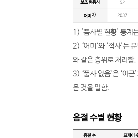
보조 형용사
52
2)
2837
어미
1) '품사별 현황' 통계
2) ‘어미’와 ‘접사’
와 같은 층위로 처리함.
3) ‘품사 없음’은 ‘어
은 것을 말함.
음절 수별 현황
음절 수
표제어 