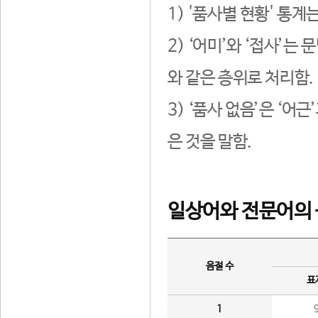
1) '품사별 현황' 통계
2) ‘어미’와 ‘접사’
와 같은 층위로 처리함.
3) ‘품사 없음’은 ‘어
은 것을 말함.
일상어와 전문어의 
음절 수
표
1