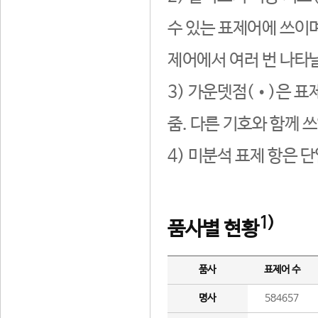
수 있는 표제어에 쓰이며
제어에서 여러 번 나타날
3) 가운뎃점(•)은 표
줌. 다른 기호와 함께 쓰
4) 미분석 표제 항은 
1)
품사별 현황
품사
표제어 수
명사
584657