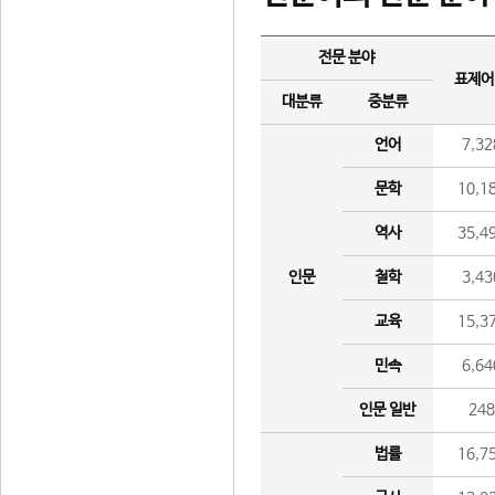
전문 분야
표제어
대분류
중분류
언어
7,32
문학
10,1
역사
35,4
인문
철학
3,43
교육
15,3
민속
6,64
인문 일반
24
법률
16,7