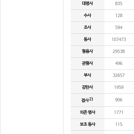
대명사
835
수사
128
조사
594
동사
107473
형용사
29538
관형사
496
부사
32657
감탄사
1959
2)
906
접사
의존 명사
1771
보조 동사
115