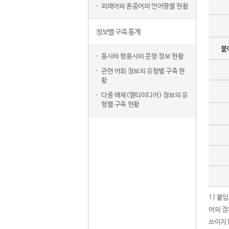
외래어와 혼종어의 언어명별 현황
정보별 구축 통계
붙
동사와 형용사의 문형 정보 현황
관련 어휘 정보의 유형별 구축 현
황
다중 매체(멀티미디어) 정보의 유
형별 구축 현황
1) 붙
어의 경
쓰이지 