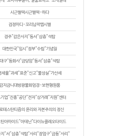
날개-꼬마하루살이, 털줄뾰족코-조개벌레
시근벌떡시근벌떡-하다
검정마디-꼬리납작맵시벌
경주^감은사지^동서^삼층^석탑
대한민국^임시^정부^수립^기념일
대구^동화사^금당암^동서^삼층^석탑
영세율^과세^표준^신고^불성실^가산세
감지금니대방광불화엄경-보현행원품
기업^진흥^공단^전자^상거래^지원^센터
로테스탄티즘의 윤리와 자본주의의 정신
코틴아마이드^아데닌^다이뉴클레오타이드
지^서^삼층^석탑^사리^장엄구^금동^사리^