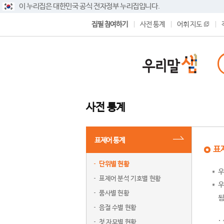
이 누리집은 대한민국 공식 전자정부 누리집입니다.
집필 참여하기
사전 통계
어휘 지도
사전 통계
표제어 통계
표
단위별 현황
우
표제어 분석 기호별 현황
우
품사별 현황
됨
음절 수별 현황
첫 자모별 현황