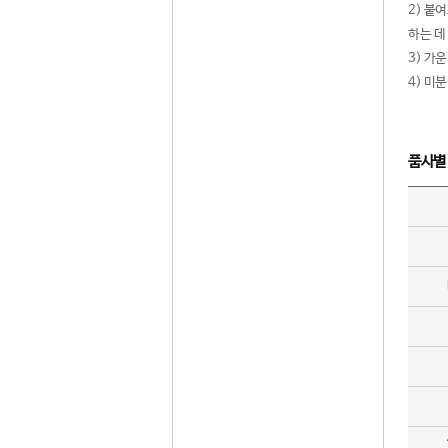
2) 붙
하는 데
3) 가
4) 미
품사별