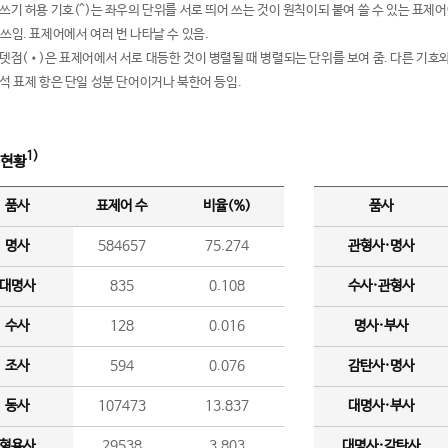
여쓰기 허용 기호(^)는 좌우의 단위를 서로 띄어 쓰는 것이 원칙이되 붙여 쓸 수 있는 표
 쓰임. 표제어에서 여러 번 나타날 수 있음.
운뎃점(•)은 표제어에서 서로 대등한 것이 병렬될 때 병렬되는 단위를 보여 줌. 다른 기호와
분석 표제 항은 단일 성분 단어이거나 북한어 등임.
1)
 현황
품사
표제어 수
비율(%)
품사
명사
584657
75.274
관형사·명사
대명사
835
0.108
수사·관형사
수사
128
0.016
명사·부사
조사
594
0.076
감탄사·명사
동사
107473
13.837
대명사·부사
형용사
29538
3.803
대명사·감탄사