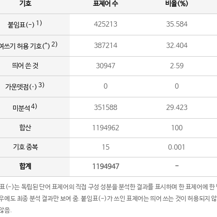
기호
표제어 수
비율(%)
1)
425213
35.584
붙임표(-)
2)
387214
32.404
여쓰기 허용 기호(^)
띄어 쓴 것
30947
2.59
3)
0
0
가운뎃점(·)
4)
351588
29.423
미분석
합산
1194962
100
기호 중복
15
0.001
합계
1194947
-
임표(-)는 독립된 단어 표제어의 직접 구성 성분을 분석한 결과를 표시하며 한 표제어에 한
우에도 최종 분석 결과만 보여 줌. 붙임표(-)가 쓰인 표제어는 띄어 쓰는 것이 허용되지 
않음.