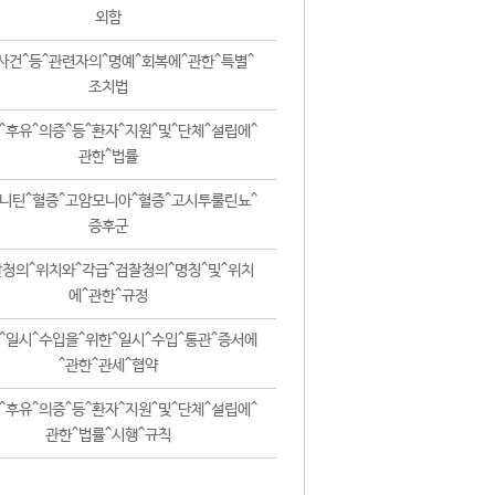
외함
사건^등^관련자의^명예^회복에^관한^특별^
조치법
^후유^의증^등^환자^지원^및^단체^설립에^
관한^법률
니틴^혈증^고암모니아^혈증^고시투룰린뇨^
증후군
청의^위치와^각급^검찰청의^명칭^및^위치
에^관한^규정
^일시^수입을^위한^일시^수입^통관^증서에
^관한^관세^협약
^후유^의증^등^환자^지원^및^단체^설립에^
관한^법률^시행^규칙