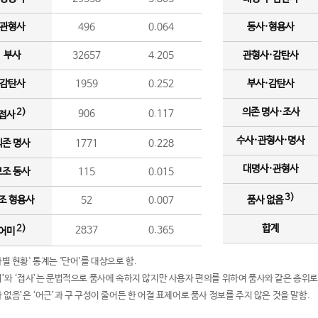
관형사
496
0.064
동사·형용사
부사
32657
4.205
관형사·감탄사
감탄사
1959
0.252
부사·감탄사
의존 명사·조사
2)
906
0.117
접사
수사·관형사·명사
의존 명사
1771
0.228
대명사·관형사
보조 동사
115
0.015
3)
조 형용사
52
0.007
품사 없음
합계
2)
2837
0.365
어미
품사별 현황' 통계는 '단어'를 대상으로 함.
어미’와 ‘접사’는 문법적으로 품사에 속하지 않지만 사용자 편의를 위하여 품사와 같은 층위로
품사 없음’은 ‘어근’과 구 구성이 줄어든 한 어절 표제어로 품사 정보를 주지 않은 것을 말함.