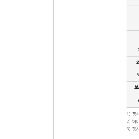
보
1) '
2) ‘
3) ‘