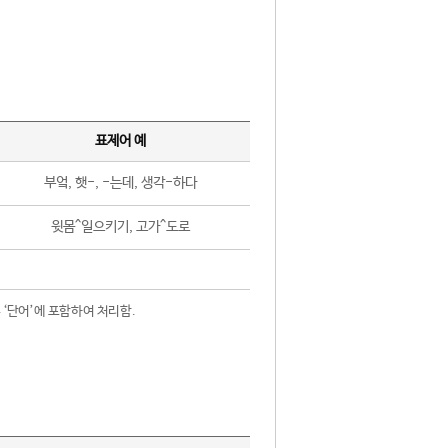
표제어 예
부엌, 햇-, -는데, 생각-하다
윗몸^일으키기, 고가^도로
 ‘단어’에 포함하여 처리함.