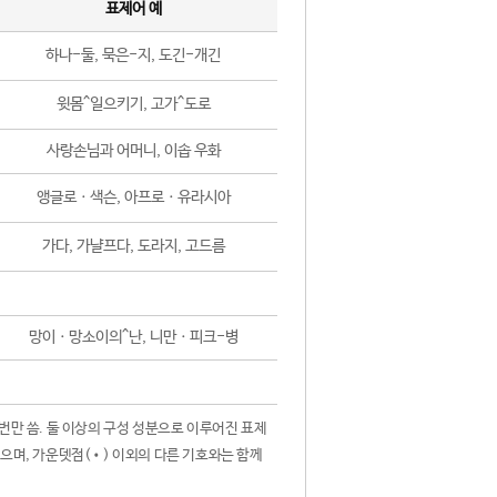
표제어 예
하나-둘, 묵은-지, 도긴-개긴
윗몸^일으키기, 고가^도로
사랑손님과 어머니, 이솝 우화
앵글로ㆍ색슨, 아프로ㆍ유라시아
가다, 가냘프다, 도라지, 고드름
망이ㆍ망소이의^난, 니만ㆍ피크-병
 번만 씀. 둘 이상의 구성 성분으로 이루어진 표제
않으며, 가운뎃점(•) 이외의 다른 기호와는 함께