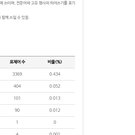
제어에 쓰이며, 전문어와 고유 명사의 띄어쓰기를 표기
 함께 쓰일 수 있음.
표제어 수
비율(%)
3369
0.434
404
0.052
101
0.013
90
0.012
1
0
4
0.001