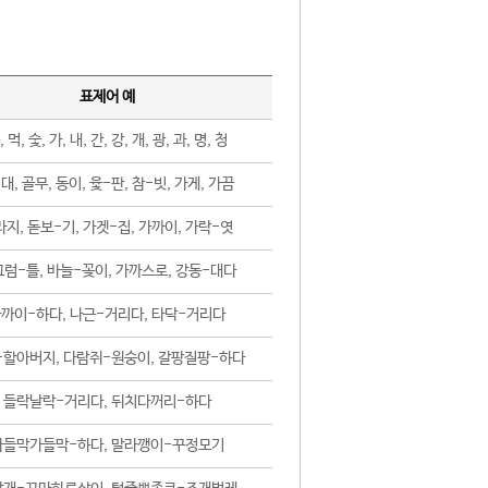
표제어 예
, 먹, 숯, 가, 내, 간, 강, 개, 광, 과, 명, 청
대, 골무, 동이, 윷-판, 참-빗, 가게, 가끔
지, 돋보-기, 가겟-집, 가까이, 가락-엿
럼-틀, 바늘-꽂이, 가까스로, 강동-대다
까이-하다, 나근-거리다, 타닥-거리다
-할아버지, 다람쥐-원숭이, 갈팡질팡-하다
들락날락-거리다, 뒤치다꺼리-하다
가들막가들막-하다, 말라깽이-꾸정모기