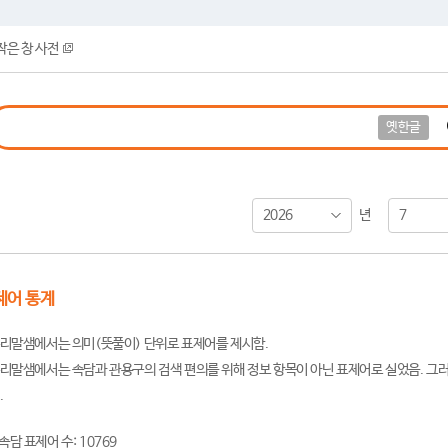
작은 창 사전
옛한글
2026
7
년
제어 통계
리말샘에서는 의미(뜻풀이) 단위로 표제어를 제시함.
리말샘에서는 속담과 관용구의 검색 편의를 위해 정보 항목이 아닌 표제어로 실었음. 그러
.
속담 표제어 수: 10769