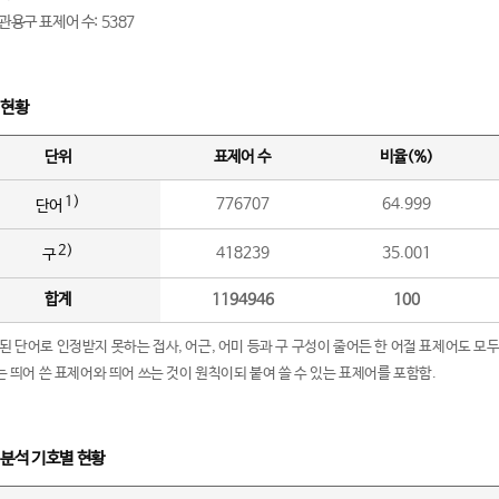
관용구 표제어 수: 5387
 현황
단위
표제어 수
비율(%)
1)
776707
64.999
단어
2)
418239
35.001
구
합계
1194946
100
립된 단어로 인정받지 못하는 접사, 어근, 어미 등과 구 구성이 줄어든 한 어절 표제어도 모두
구’는 띄어 쓴 표제어와 띄어 쓰는 것이 원칙이되 붙여 쓸 수 있는 표제어를 포함함.
 분석 기호별 현황