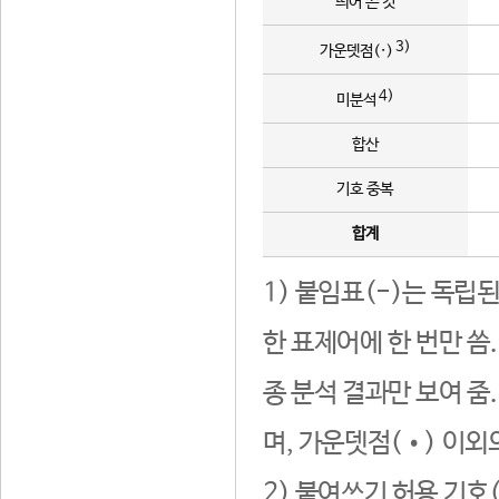
띄어 쓴 것
3)
가운뎃점(·)
4)
미분석
합산
기호 중복
합계
1) 붙임표(-)는 독립
한 표제어에 한 번만 씀
종 분석 결과만 보여 줌
며, 가운뎃점(•) 이외
2) 붙여쓰기 허용 기호