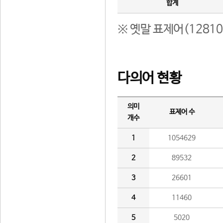
합계
※ 옛말 표제어(1281
다의어 현황
의미
표제어 수
개수
1
1054629
2
89532
3
26601
4
11460
5
5020