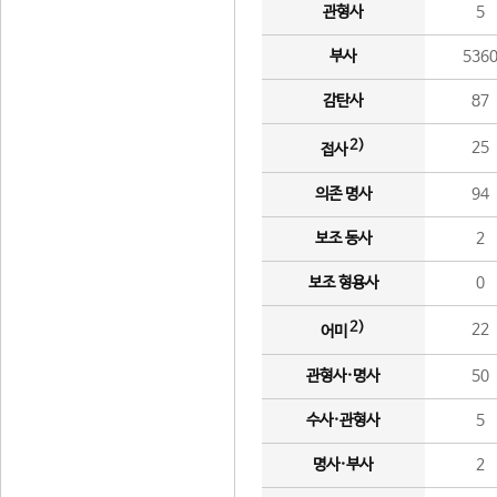
관형사
5
부사
536
감탄사
87
2)
25
접사
의존 명사
94
보조 동사
2
보조 형용사
0
2)
22
어미
관형사·명사
50
수사·관형사
5
명사·부사
2