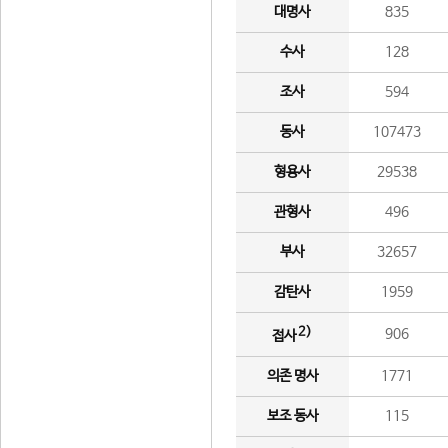
대명사
835
수사
128
조사
594
동사
107473
형용사
29538
관형사
496
부사
32657
감탄사
1959
2)
906
접사
의존 명사
1771
보조 동사
115