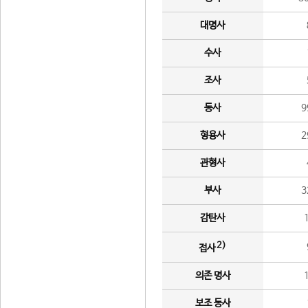
대명사
수사
조사
동사
9
형용사
2
관형사
부사
3
감탄사
2)
접사
의존 명사
보조 동사