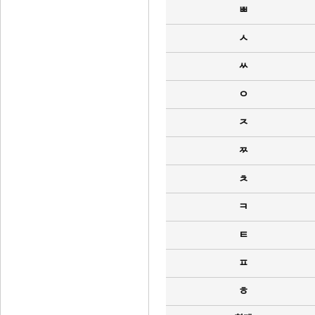
ㅃ
ㅅ
ㅆ
ㅇ
ㅈ
ㅉ
ㅊ
ㅋ
ㅌ
ㅍ
ㅎ