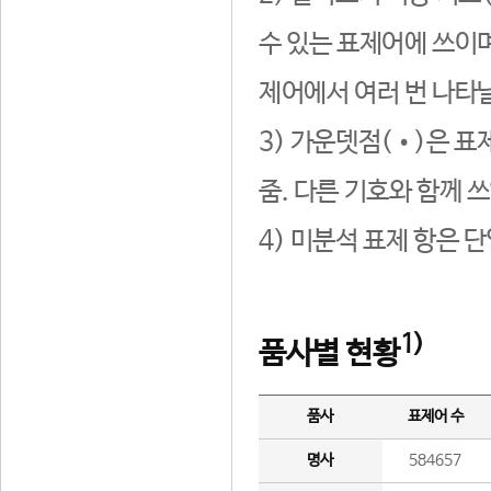
수 있는 표제어에 쓰이며
제어에서 여러 번 나타날
3) 가운뎃점(•)은 표
줌. 다른 기호와 함께 쓰
4) 미분석 표제 항은 
1)
품사별 현황
품사
표제어 수
명사
584657