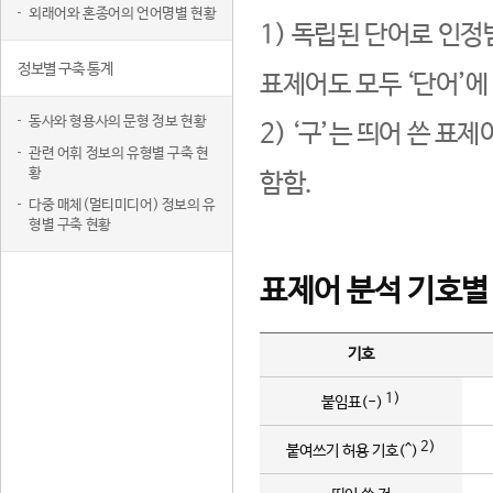
외래어와 혼종어의 언어명별 현황
1) 독립된 단어로 인정
정보별 구축 통계
표제어도 모두 ‘단어’에
동사와 형용사의 문형 정보 현황
2) ‘구’는 띄어 쓴 표
관련 어휘 정보의 유형별 구축 현
황
함함.
다중 매체(멀티미디어) 정보의 유
형별 구축 현황
표제어 분석 기호별
기호
1)
붙임표(-)
2)
붙여쓰기 허용 기호(^)