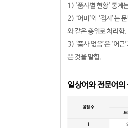
1) '품사별 현황' 통계
2) ‘어미’와 ‘접사’
와 같은 층위로 처리함.
3) ‘품사 없음’은 ‘어
은 것을 말함.
일상어와 전문어의 
음절 수
표
1