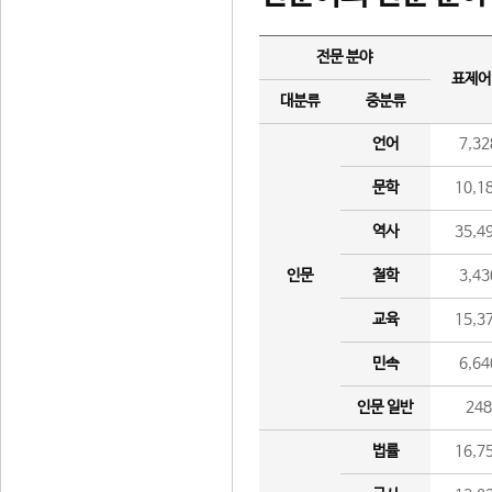
전문 분야
표제어
대분류
중분류
언어
7,32
문학
10,1
역사
35,4
인문
철학
3,43
교육
15,3
민속
6,64
인문 일반
24
법률
16,7