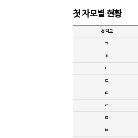
첫 자모별 현황
첫 자모
ㄱ
ㄲ
ㄴ
ㄷ
ㄸ
ㄹ
ㅁ
ㅂ