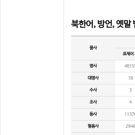
북한어, 방언, 옛말
품사
표제어
명사
4815
대명사
18
수사
3
조사
4
동사
1137
형용사
294