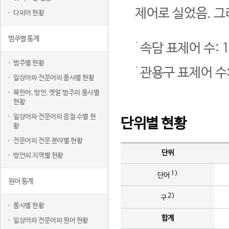
제어로 실었음. 그
다의어 현황
범주별 통계
속담 표제어 수: 1
범주별 현황
관용구 표제어 수:
일상어와 전문어의 품사별 현황
북한어, 방언, 옛말 범주의 품사별
현황
일상어와 전문어의 음절 수별 현
단위별 현황
황
전문어의 전문 분야별 현황
단위
방언의 지역별 현황
1)
단어
원어 통계
2)
구
품사별 현황
합계
일상어와 전문어의 원어 현황