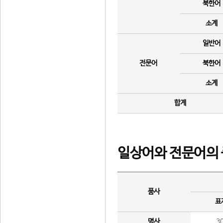
북한어
소계
일반어
전문어
북한어
소계
합계
일상어와 전문어의 
품사
표
명사
3