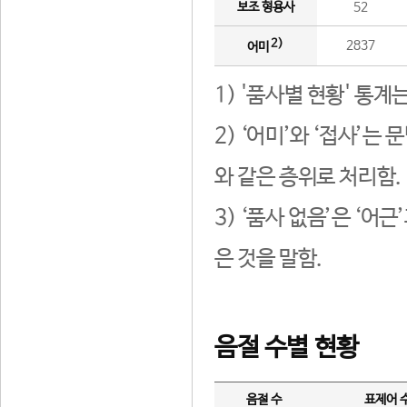
보조 형용사
52
2)
2837
어미
1) '품사별 현황' 통계
2) ‘어미’와 ‘접사’
와 같은 층위로 처리함.
3) ‘품사 없음’은 ‘어
은 것을 말함.
음절 수별 현황
음절 수
표제어 