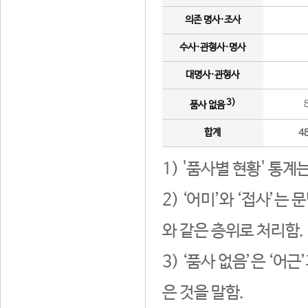
의존 명사·조사
수사·관형사·명사
대명사·관형사
3)
품사 없음
합계
4
1) '품사별 현황' 통계
2) ‘어미’와 ‘접사’
와 같은 층위로 처리함.
3) ‘품사 없음’은 ‘어
은 것을 말함.