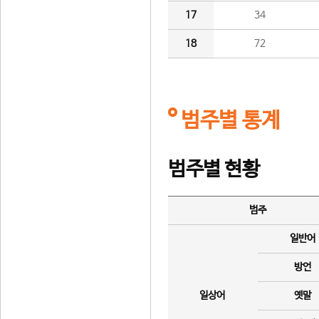
17
34
18
72
범주별 통계
범주별 현황
범주
일반어
방언
일상어
옛말