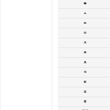
ㅃ
ㅅ
ㅆ
ㅇ
ㅈ
ㅉ
ㅊ
ㅋ
ㅌ
ㅍ
ㅎ