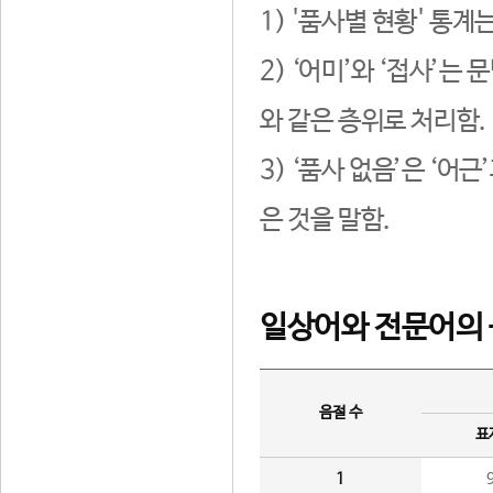
1) '품사별 현황' 통계
2) ‘어미’와 ‘접사’
와 같은 층위로 처리함.
3) ‘품사 없음’은 ‘어
은 것을 말함.
일상어와 전문어의 
음절 수
표
1