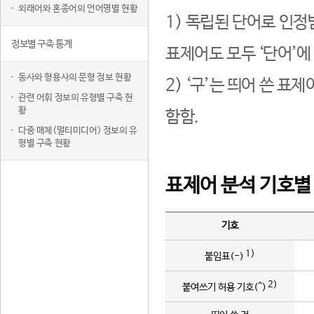
외래어와 혼종어의 언어명별 현황
1) 독립된 단어로 인정
정보별 구축 통계
표제어도 모두 ‘단어’에
동사와 형용사의 문형 정보 현황
2) ‘구’는 띄어 쓴 표
관련 어휘 정보의 유형별 구축 현
황
함함.
다중 매체(멀티미디어) 정보의 유
형별 구축 현황
표제어 분석 기호별
기호
1)
붙임표(-)
2)
붙여쓰기 허용 기호(^)