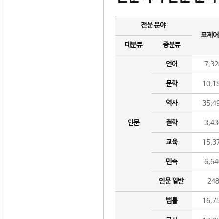
전문 분야
표제어
대분류
중분류
언어
7,32
문학
10,1
역사
35,4
인문
철학
3,43
교육
15,3
민속
6,64
인문 일반
24
법률
16,7