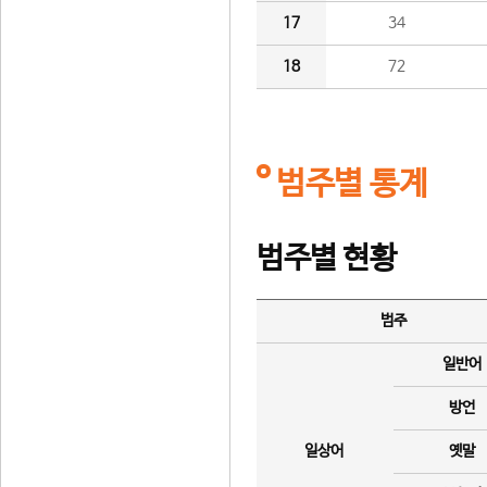
17
34
18
72
범주별 통계
범주별 현황
범주
일반어
방언
일상어
옛말