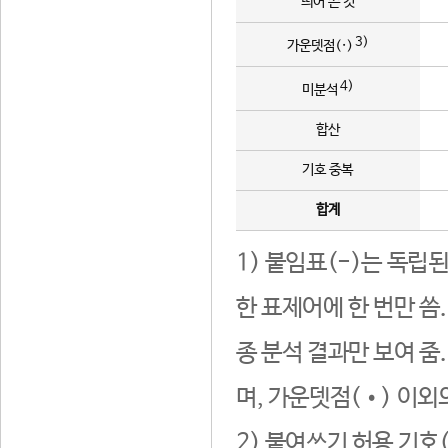
띄어 쓴 것
3)
가운뎃점(·)
4)
미분석
합산
기호 중복
합계
1) 붙임표(-)는 독립
한 표제어에 한 번만 씀
종 분석 결과만 보여 줌
며, 가운뎃점(•) 이외
2) 붙여쓰기 허용 기호