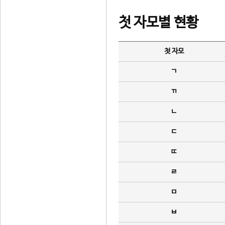
첫 자모별 현황
첫 자모
ㄱ
ㄲ
ㄴ
ㄷ
ㄸ
ㄹ
ㅁ
ㅂ