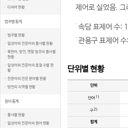
제어로 실었음. 그
다의어 현황
범주별 통계
속담 표제어 수: 1
범주별 현황
관용구 표제어 수:
일상어와 전문어의 품사별 현황
북한어, 방언, 옛말 범주의 품사별
현황
일상어와 전문어의 음절 수별 현
단위별 현황
황
전문어의 전문 분야별 현황
단위
방언의 지역별 현황
1)
단어
원어 통계
2)
구
품사별 현황
합계
일상어와 전문어의 원어 현황