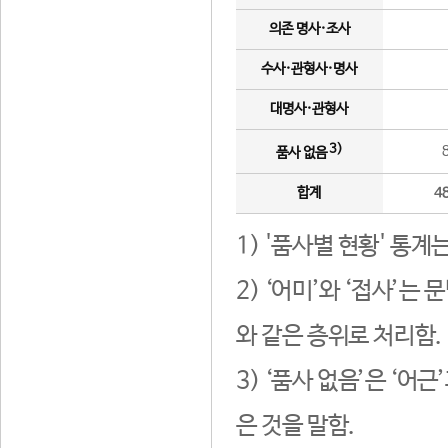
의존 명사·조사
수사·관형사·명사
대명사·관형사
3)
품사 없음
합계
4
1) '품사별 현황' 통계
2) ‘어미’와 ‘접사’
와 같은 층위로 처리함.
3) ‘품사 없음’은 ‘어
은 것을 말함.