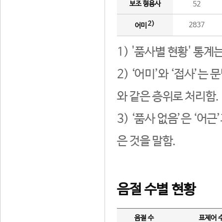
보조 형용사
52
2)
2837
어미
1) '품사별 현황' 통계
2) ‘어미’와 ‘접사’
와 같은 층위로 처리함.
3) ‘품사 없음’은 ‘어
은 것을 말함.
음절 수별 현황
음절 수
표제어 