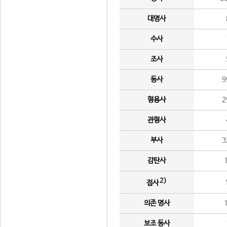
대명사
수사
조사
동사
9
형용사
2
관형사
부사
3
감탄사
2)
접사
의존 명사
보조 동사