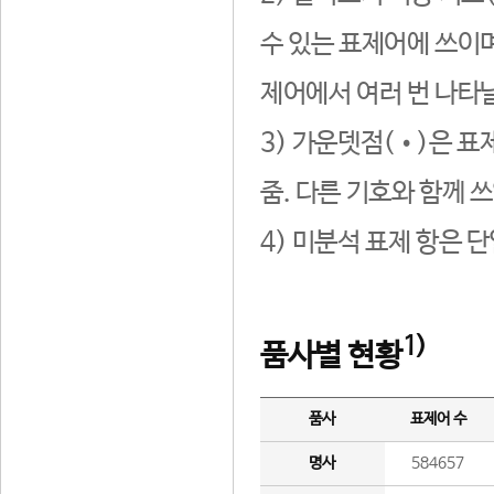
수 있는 표제어에 쓰이며
제어에서 여러 번 나타날
3) 가운뎃점(•)은 표
줌. 다른 기호와 함께 쓰
4) 미분석 표제 항은 
1)
품사별 현황
품사
표제어 수
명사
584657