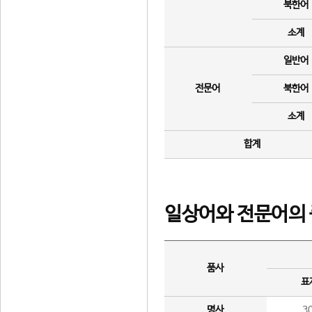
북한어
소계
일반어
전문어
북한어
소계
합계
일상어와 전문어의 
품사
표
명사
3