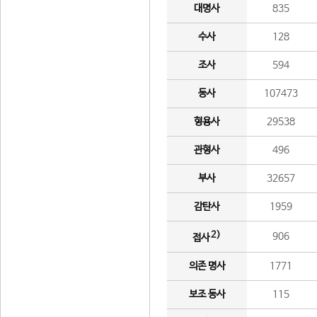
대명사
835
수사
128
조사
594
동사
107473
형용사
29538
관형사
496
부사
32657
감탄사
1959
2)
906
접사
의존 명사
1771
보조 동사
115