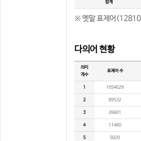
합계
※ 옛말 표제어(1281
다의어 현황
의미
표제어 수
개수
1
1054629
2
89532
3
26601
4
11460
5
5020