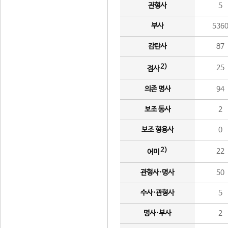
관형사
5
부사
536
감탄사
87
2)
25
접사
의존 명사
94
보조 동사
2
보조 형용사
0
2)
22
어미
관형사·명사
50
수사·관형사
5
명사·부사
2