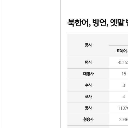
북한어, 방언, 옛말
품사
표제어
명사
4815
대명사
18
수사
3
조사
4
동사
1137
형용사
294