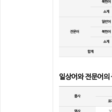
북한어
소계
일반어
전문어
북한어
소계
합계
일상어와 전문어의 
품사
표
명사
3