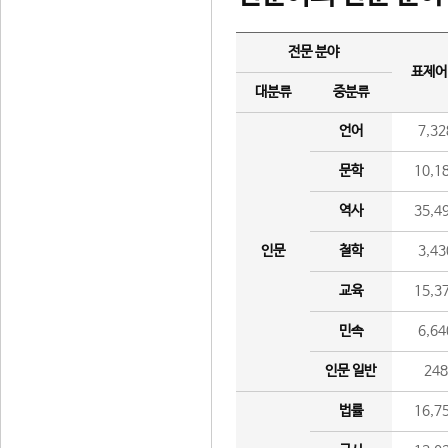
전문 분야
표제어
대분류
중분류
언어
7,32
문학
10,1
역사
35,4
인문
철학
3,43
교육
15,3
민속
6,64
인문 일반
24
법률
16,7