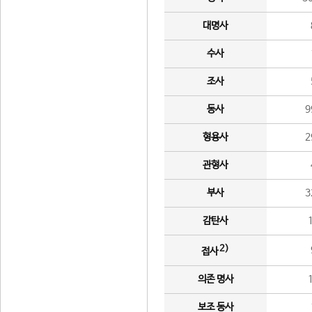
대명사
수사
조사
동사
9
형용사
2
관형사
부사
3
감탄사
2)
접사
의존 명사
보조 동사