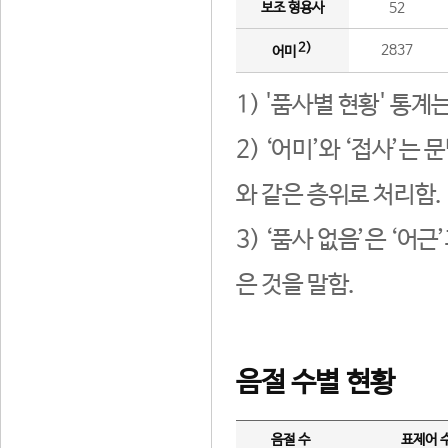
보조 형용사
52
2)
2837
어미
1) '품사별 현황' 통계
2) ‘어미’와 ‘접사’
와 같은 층위로 처리함.
3) ‘품사 없음’은 ‘어
은 것을 말함.
음절 수별 현황
음절 수
표제어 