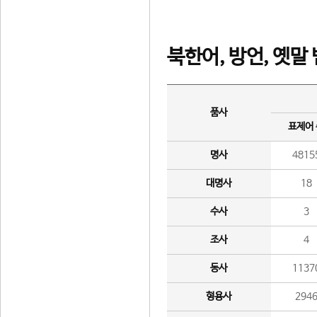
북한어, 방언, 옛말
품사
표제어
명사
4815
대명사
18
수사
3
조사
4
동사
1137
형용사
294