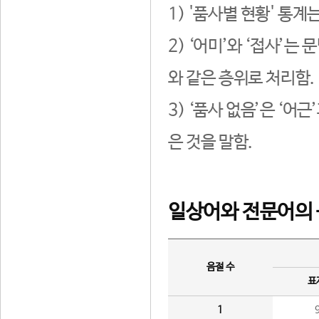
1) '품사별 현황' 통계
2) ‘어미’와 ‘접사’
와 같은 층위로 처리함.
3) ‘품사 없음’은 ‘어
은 것을 말함.
일상어와 전문어의 
음절 수
표
1