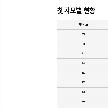
첫 자모별 현황
첫 자모
ㄱ
ㄲ
ㄴ
ㄷ
ㄸ
ㄹ
ㅁ
ㅂ