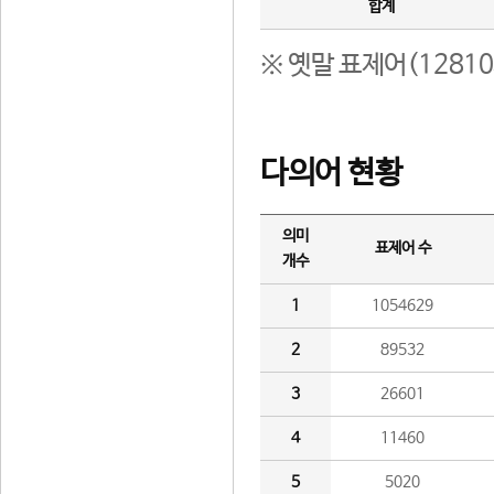
합계
※ 옛말 표제어(1281
다의어 현황
의미
표제어 수
개수
1
1054629
2
89532
3
26601
4
11460
5
5020