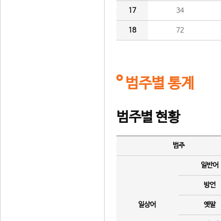
17
34
18
72
범주별 통계
범주별 현황
범주
일반어
방언
일상어
옛말