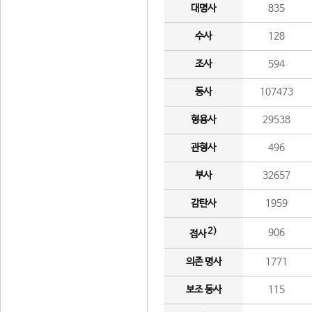
대명사
835
수사
128
조사
594
동사
107473
형용사
29538
관형사
496
부사
32657
감탄사
1959
2)
906
접사
의존 명사
1771
보조 동사
115