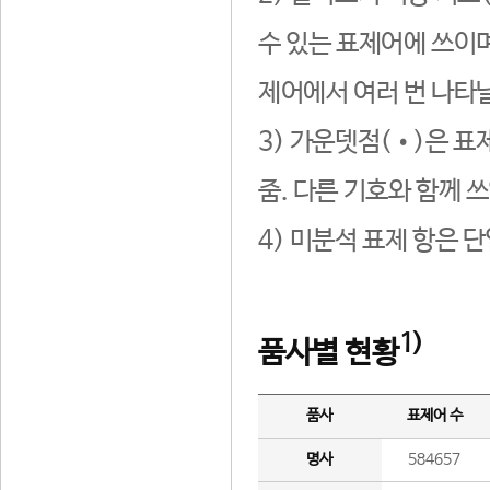
수 있는 표제어에 쓰이며
제어에서 여러 번 나타날
3) 가운뎃점(•)은 표
줌. 다른 기호와 함께 쓰
4) 미분석 표제 항은 
1)
품사별 현황
품사
표제어 수
명사
584657