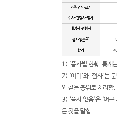
의존 명사·조사
수사·관형사·명사
대명사·관형사
3)
품사 없음
합계
4
1) '품사별 현황' 통계
2) ‘어미’와 ‘접사’
와 같은 층위로 처리함.
3) ‘품사 없음’은 ‘어
은 것을 말함.