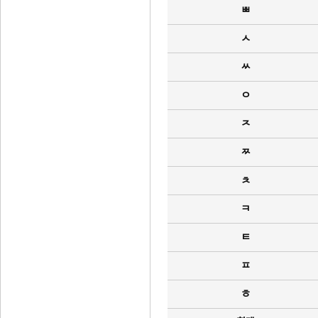
ㅃ
ㅅ
ㅆ
ㅇ
ㅈ
ㅉ
ㅊ
ㅋ
ㅌ
ㅍ
ㅎ