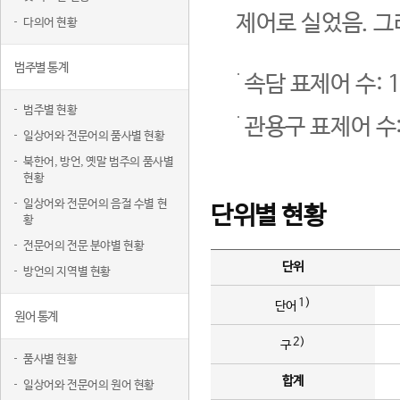
제어로 실었음. 그
다의어 현황
범주별 통계
속담 표제어 수: 1
범주별 현황
관용구 표제어 수:
일상어와 전문어의 품사별 현황
북한어, 방언, 옛말 범주의 품사별
현황
일상어와 전문어의 음절 수별 현
단위별 현황
황
전문어의 전문 분야별 현황
단위
방언의 지역별 현황
1)
단어
원어 통계
2)
구
품사별 현황
합계
일상어와 전문어의 원어 현황