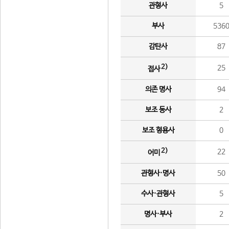
관형사
5
부사
536
감탄사
87
2)
25
접사
의존 명사
94
보조 동사
2
보조 형용사
0
2)
22
어미
관형사·명사
50
수사·관형사
5
명사·부사
2