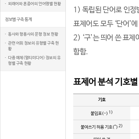
외래어와 혼종어의 언어명별 현황
1) 독립된 단어로 인정
정보별 구축 통계
표제어도 모두 ‘단어’에
동사와 형용사의 문형 정보 현황
2) ‘구’는 띄어 쓴 표
관련 어휘 정보의 유형별 구축 현
황
함함.
다중 매체(멀티미디어) 정보의 유
형별 구축 현황
표제어 분석 기호별
기호
1)
붙임표(-)
2)
붙여쓰기 허용 기호(^)