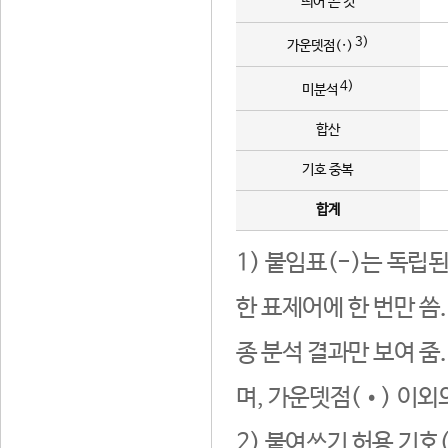
띄어 쓴 것
3)
가운뎃점(·)
4)
미분석
합산
기호 중복
합계
1) 붙임표(-)는 독립
한 표제어에 한 번만 씀
종 분석 결과만 보여 줌
며, 가운뎃점(•) 이외
2) 붙여쓰기 허용 기호