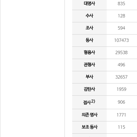
대명사
835
수사
128
조사
594
동사
107473
형용사
29538
관형사
496
부사
32657
감탄사
1959
2)
906
접사
의존 명사
1771
보조 동사
115