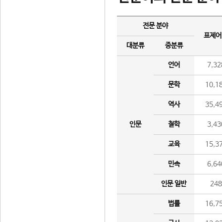
전문 분야
표제어
대분류
중분류
언어
7,32
문학
10,1
역사
35,4
인문
철학
3,43
교육
15,3
민속
6,64
인문 일반
24
법률
16,7