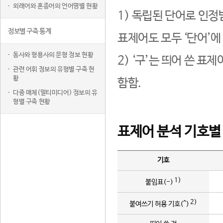
외래어와 혼종어의 언어명별 현황
1) 독립된 단어로 인정
정보별 구축 통계
표제어도 모두 ‘단어’에
동사와 형용사의 문형 정보 현황
2) ‘구’는 띄어 쓴 표
관련 어휘 정보의 유형별 구축 현
황
함함.
다중 매체(멀티미디어) 정보의 유
형별 구축 현황
표제어 분석 기호별
기호
1)
붙임표(-)
2)
붙여쓰기 허용 기호(^)