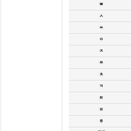
ㅃ
ㅅ
ㅆ
ㅇ
ㅈ
ㅉ
ㅊ
ㅋ
ㅌ
ㅍ
ㅎ