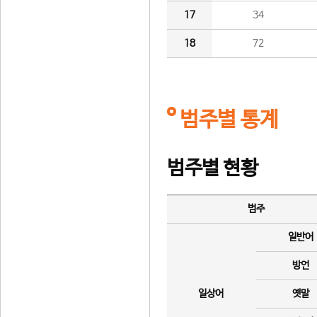
17
34
18
72
범주별 통계
범주별 현황
범주
일반어
방언
일상어
옛말