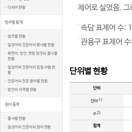
제어로 실었음. 그
다의어 현황
범주별 통계
속담 표제어 수: 1
범주별 현황
관용구 표제어 수:
일상어와 전문어의 품사별 현황
북한어, 방언, 옛말 범주의 품사별
현황
일상어와 전문어의 음절 수별 현
단위별 현황
황
전문어의 전문 분야별 현황
단위
방언의 지역별 현황
1)
단어
원어 통계
2)
구
품사별 현황
합계
일상어와 전문어의 원어 현황