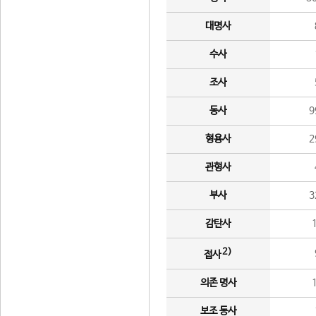
대명사
수사
조사
동사
9
형용사
2
관형사
부사
3
감탄사
2)
접사
의존 명사
보조 동사