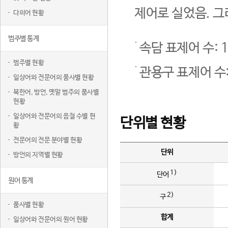
제어로 실었음. 그
다의어 현황
범주별 통계
속담 표제어 수: 1
범주별 현황
관용구 표제어 수:
일상어와 전문어의 품사별 현황
북한어, 방언, 옛말 범주의 품사별
현황
일상어와 전문어의 음절 수별 현
단위별 현황
황
전문어의 전문 분야별 현황
단위
방언의 지역별 현황
1)
단어
원어 통계
2)
구
품사별 현황
합계
일상어와 전문어의 원어 현황