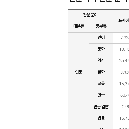
전문 분야
표제어
대분류
중분류
언어
7,32
문학
10,1
역사
35,4
인문
철학
3,43
교육
15,3
민속
6,64
인문 일반
24
법률
16,7