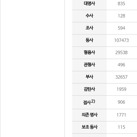
대명사
835
수사
128
조사
594
동사
107473
형용사
29538
관형사
496
부사
32657
감탄사
1959
2)
906
접사
의존 명사
1771
보조 동사
115