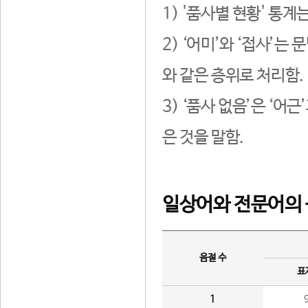
1) '품사별 현황' 통계
2) ‘어미’와 ‘접사’
와 같은 층위로 처리함.
3) ‘품사 없음’은 ‘어
은 것을 말함.
일상어와 전문어의 
음절 수
표
1