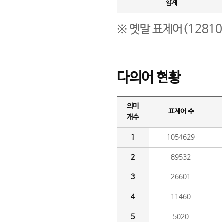
합계
※ 옛말 표제어(1281
다의어 현황
의미
표제어 수
개수
1
1054629
2
89532
3
26601
4
11460
5
5020