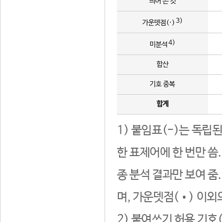
띄어 쓴 것
3)
가운뎃점(·)
4)
미분석
합산
기호 중복
합계
1) 붙임표(-)는 독립
한 표제어에 한 번만 씀
종 분석 결과만 보여 줌
며, 가운뎃점(•) 이외
2) 붙여쓰기 허용 기호