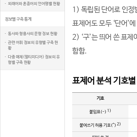
외래어와 혼종어의 언어명별 현황
1) 독립된 단어로 인정
정보별 구축 통계
표제어도 모두 ‘단어’에
동사와 형용사의 문형 정보 현황
2) ‘구’는 띄어 쓴 표
관련 어휘 정보의 유형별 구축 현
황
함함.
다중 매체(멀티미디어) 정보의 유
형별 구축 현황
표제어 분석 기호별
기호
1)
붙임표(-)
2)
붙여쓰기 허용 기호(^)