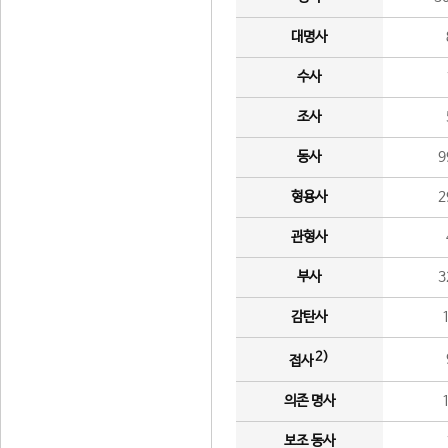
대명사
수사
조사
동사
9
형용사
2
관형사
부사
3
감탄사
2)
접사
의존 명사
보조 동사