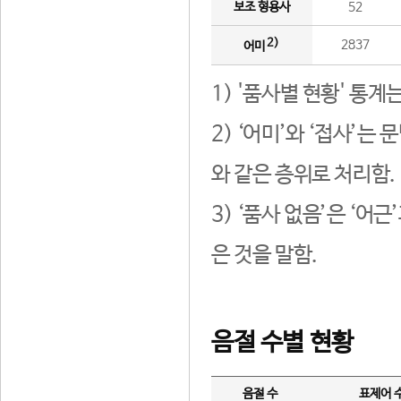
보조 형용사
52
2)
2837
어미
1) '품사별 현황' 통계
2) ‘어미’와 ‘접사’
와 같은 층위로 처리함.
3) ‘품사 없음’은 ‘어
은 것을 말함.
음절 수별 현황
음절 수
표제어 