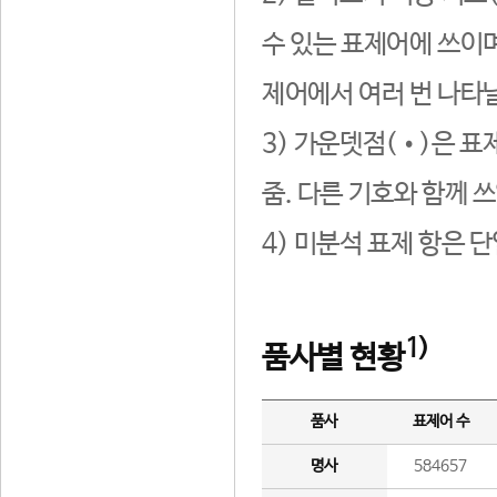
수 있는 표제어에 쓰이며
제어에서 여러 번 나타날
3) 가운뎃점(•)은 표
줌. 다른 기호와 함께 쓰
4) 미분석 표제 항은 
1)
품사별 현황
품사
표제어 수
명사
584657