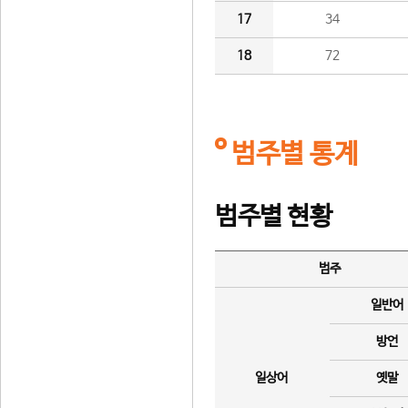
17
34
18
72
범주별 통계
범주별 현황
범주
일반어
방언
일상어
옛말