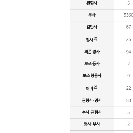
관형사
5
부사
536
감탄사
87
2)
25
접사
의존 명사
94
보조 동사
2
보조 형용사
0
2)
22
어미
관형사·명사
50
수사·관형사
5
명사·부사
2