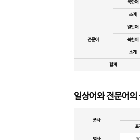
북한어
소계
일반어
전문어
북한어
소계
합계
일상어와 전문어의 
품사
표
명사
3