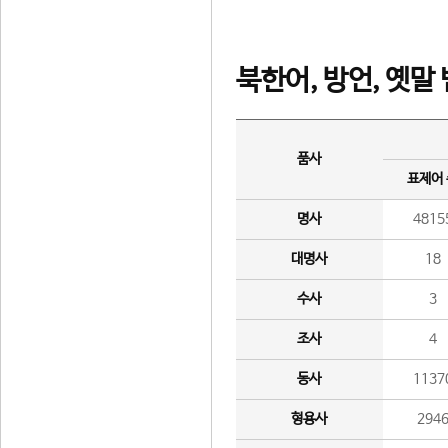
북한어, 방언, 옛말
품사
표제어
명사
4815
대명사
18
수사
3
조사
4
동사
1137
형용사
294