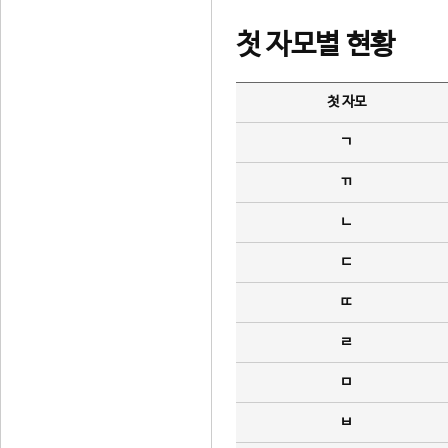
첫 자모별 현황
첫 자모
ㄱ
ㄲ
ㄴ
ㄷ
ㄸ
ㄹ
ㅁ
ㅂ