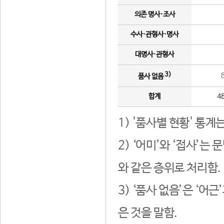
의존 명사·조사
수사·관형사·명사
대명사·관형사
3)
품사 없음
합계
4
1) '품사별 현황' 통계
2) ‘어미’와 ‘접사’
와 같은 층위로 처리함.
3) ‘품사 없음’은 ‘어
은 것을 말함.