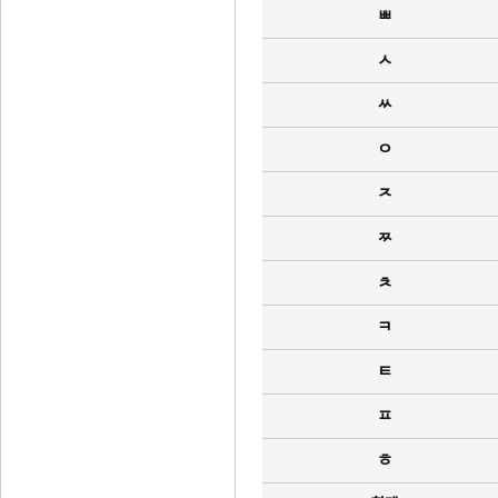
ㅃ
ㅅ
ㅆ
ㅇ
ㅈ
ㅉ
ㅊ
ㅋ
ㅌ
ㅍ
ㅎ