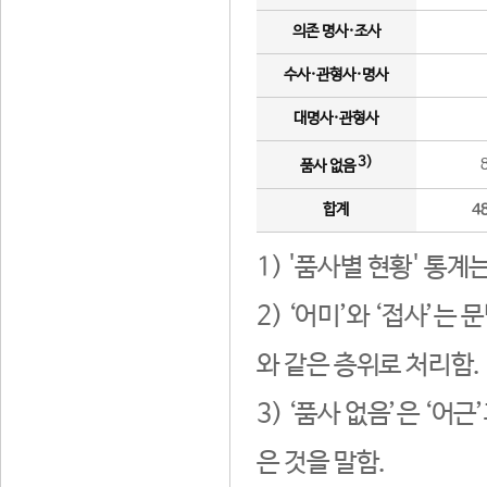
의존 명사·조사
수사·관형사·명사
대명사·관형사
3)
품사 없음
합계
4
1) '품사별 현황' 통계
2) ‘어미’와 ‘접사’
와 같은 층위로 처리함.
3) ‘품사 없음’은 ‘어
은 것을 말함.