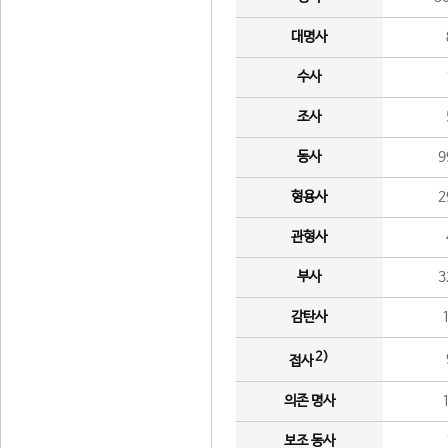
대명사
수사
조사
동사
9
형용사
2
관형사
부사
3
감탄사
2)
접사
의존 명사
보조 동사