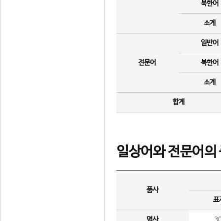
북한어
소계
일반어
전문어
북한어
소계
합계
일상어와 전문어의 
품사
표
명사
3