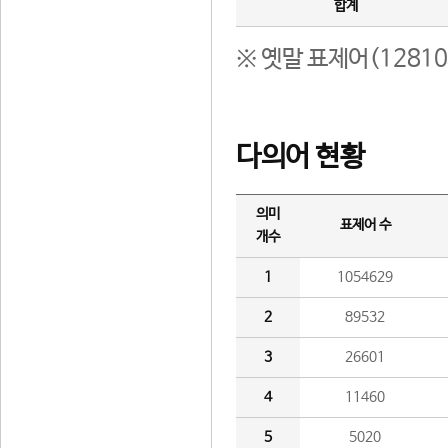
합계
※ 옛말 표제어(1281
다의어 현황
의미
표제어 수
개수
1
1054629
2
89532
3
26601
4
11460
5
5020