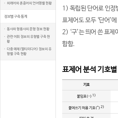
외래어와 혼종어의 언어명별 현황
1) 독립된 단어로 인정
정보별 구축 통계
표제어도 모두 ‘단어’에
동사와 형용사의 문형 정보 현황
2) ‘구’는 띄어 쓴 표
관련 어휘 정보의 유형별 구축 현
황
함함.
다중 매체(멀티미디어) 정보의 유
형별 구축 현황
표제어 분석 기호별
기호
1)
붙임표(-)
2)
붙여쓰기 허용 기호(^)