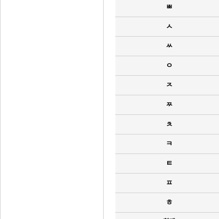
ㅃ
ㅅ
ㅆ
ㅇ
ㅈ
ㅉ
ㅊ
ㅋ
ㅌ
ㅍ
ㅎ