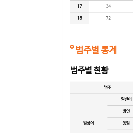
17
34
18
72
범주별 통계
범주별 현황
범주
일반어
방언
일상어
옛말