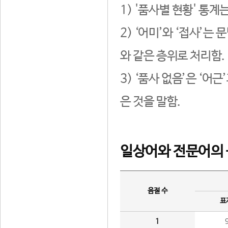
1) '품사별 현황' 통계
2) ‘어미’와 ‘접사’
와 같은 층위로 처리함.
3) ‘품사 없음’은 ‘어
은 것을 말함.
일상어와 전문어의 
음절 수
표
1