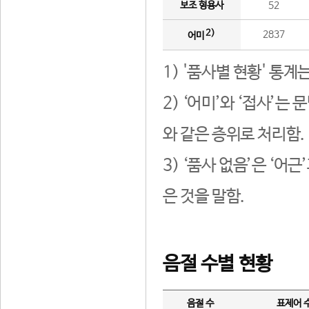
보조 형용사
52
2)
2837
어미
1) '품사별 현황' 통계
2) ‘어미’와 ‘접사’
와 같은 층위로 처리함.
3) ‘품사 없음’은 ‘어
은 것을 말함.
음절 수별 현황
음절 수
표제어 