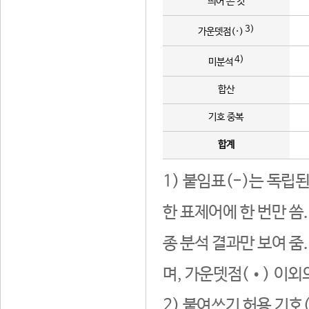
띄어 쓴 것
3)
가운뎃점(·)
4)
미분석
합산
기호 중복
합계
1) 붙임표(-)는 독립
한 표제어에 한 번만 씀
종 분석 결과만 보여 줌
며, 가운뎃점(•) 이외
2) 붙여쓰기 허용 기호