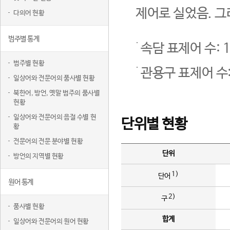
제어로 실었음. 그
다의어 현황
범주별 통계
속담 표제어 수: 1
범주별 현황
관용구 표제어 수:
일상어와 전문어의 품사별 현황
북한어, 방언, 옛말 범주의 품사별
현황
일상어와 전문어의 음절 수별 현
단위별 현황
황
전문어의 전문 분야별 현황
단위
방언의 지역별 현황
1)
단어
원어 통계
2)
구
품사별 현황
합계
일상어와 전문어의 원어 현황