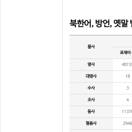
북한어, 방언, 옛말
품사
표제어
명사
4815
대명사
18
수사
3
조사
4
동사
1137
형용사
294