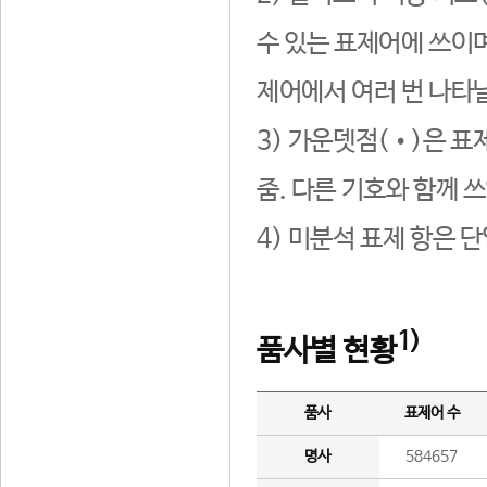
수 있는 표제어에 쓰이며
제어에서 여러 번 나타날
3) 가운뎃점(•)은 표
줌. 다른 기호와 함께 쓰
4) 미분석 표제 항은 
1)
품사별 현황
품사
표제어 수
명사
584657