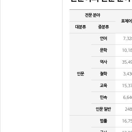
전문 분야
표제어
대분류
중분류
언어
7,32
문학
10,1
역사
35,4
인문
철학
3,43
교육
15,3
민속
6,64
인문 일반
24
법률
16,7