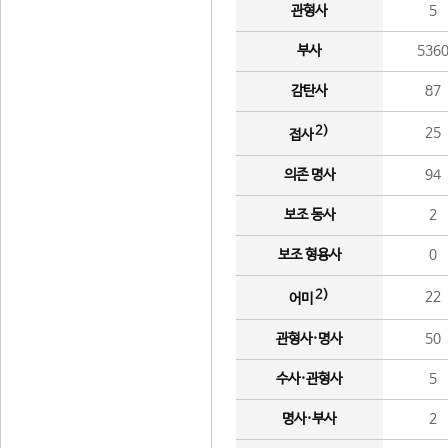
관형사
5
부사
536
감탄사
87
2)
25
접사
의존 명사
94
보조 동사
2
보조 형용사
0
2)
22
어미
관형사·명사
50
수사·관형사
5
명사·부사
2