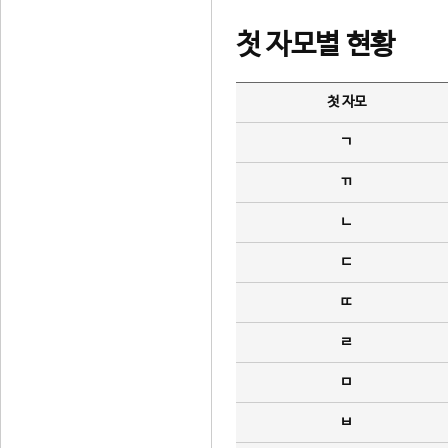
첫 자모별 현황
첫 자모
ㄱ
ㄲ
ㄴ
ㄷ
ㄸ
ㄹ
ㅁ
ㅂ