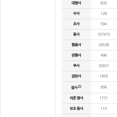
대명사
835
수사
128
조사
594
동사
107473
형용사
29538
관형사
496
부사
32657
감탄사
1959
2)
906
접사
의존 명사
1771
보조 동사
115