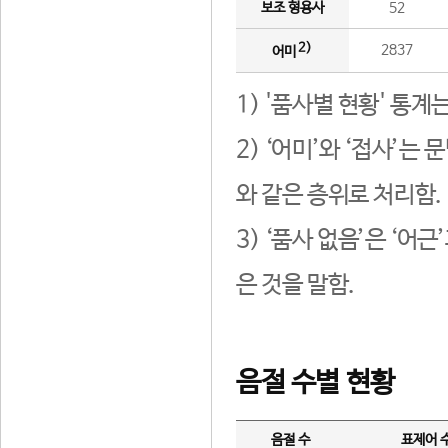
보조 형용사
52
2)
2837
어미
1) '품사별 현황' 통계
2) ‘어미’와 ‘접사’
와 같은 층위로 처리함.
3) ‘품사 없음’은 ‘어
은 것을 말함.
음절 수별 현황
음절 수
표제어 