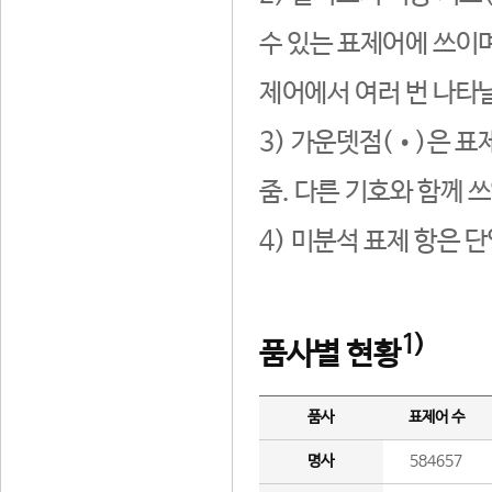
수 있는 표제어에 쓰이며
제어에서 여러 번 나타날
3) 가운뎃점(•)은 표
줌. 다른 기호와 함께 쓰
4) 미분석 표제 항은 
1)
품사별 현황
품사
표제어 수
명사
584657