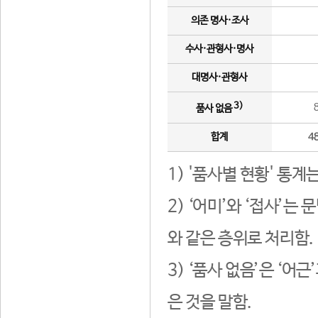
의존 명사·조사
수사·관형사·명사
대명사·관형사
3)
품사 없음
합계
4
1) '품사별 현황' 통계
2) ‘어미’와 ‘접사’
와 같은 층위로 처리함.
3) ‘품사 없음’은 ‘어
은 것을 말함.