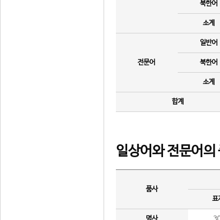
북한어
소계
일반어
전문어
북한어
소계
합계
일상어와 전문어의 
품사
표
명사
3