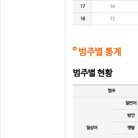
17
34
18
72
범주별 통계
범주별 현황
범주
일반어
방언
일상어
옛말