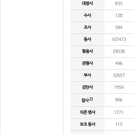
대명사
835
수사
128
조사
594
동사
107473
형용사
29538
관형사
496
부사
32657
감탄사
1959
2)
906
접사
의존 명사
1771
보조 동사
115