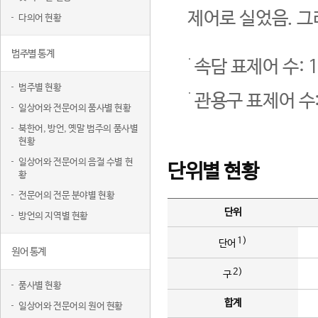
제어로 실었음. 그
다의어 현황
범주별 통계
속담 표제어 수: 1
범주별 현황
관용구 표제어 수:
일상어와 전문어의 품사별 현황
북한어, 방언, 옛말 범주의 품사별
현황
일상어와 전문어의 음절 수별 현
단위별 현황
황
전문어의 전문 분야별 현황
단위
방언의 지역별 현황
1)
단어
원어 통계
2)
구
품사별 현황
합계
일상어와 전문어의 원어 현황