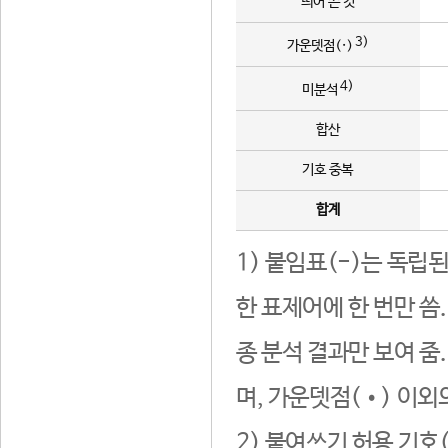
띄어 쓴 것
3)
가운뎃점(·)
4)
미분석
합산
기호 중복
합계
1) 붙임표(-)는 독립
한 표제어에 한 번만 씀
종 분석 결과만 보여 줌
며, 가운뎃점(•) 이외
2) 붙여쓰기 허용 기호