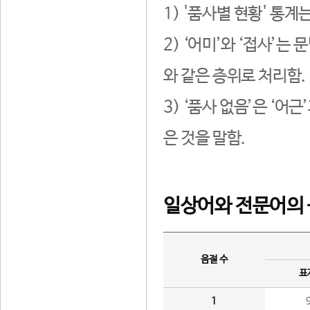
1) '품사별 현황' 통계
2) ‘어미’와 ‘접사’
와 같은 층위로 처리함.
3) ‘품사 없음’은 ‘어
은 것을 말함.
일상어와 전문어의 
음절 수
표
1