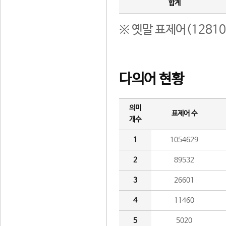
합계
※ 옛말 표제어(1281
다의어 현황
의미
표제어 수
개수
1
1054629
2
89532
3
26601
4
11460
5
5020