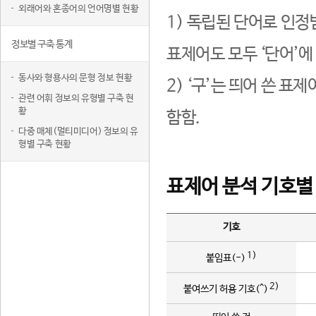
외래어와 혼종어의 언어명별 현황
1) 독립된 단어로 인정
정보별 구축 통계
표제어도 모두 ‘단어’에
동사와 형용사의 문형 정보 현황
2) ‘구’는 띄어 쓴 표
관련 어휘 정보의 유형별 구축 현
황
함함.
다중 매체(멀티미디어) 정보의 유
형별 구축 현황
표제어 분석 기호별
기호
1)
붙임표(-)
2)
붙여쓰기 허용 기호(^)