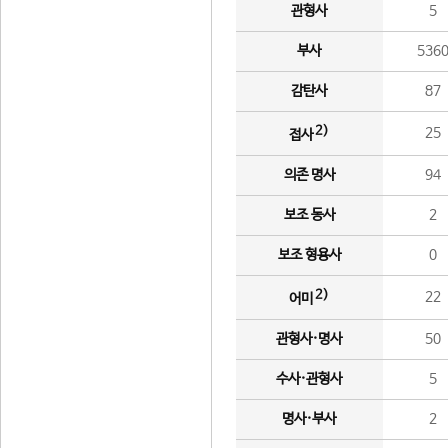
관형사
5
부사
536
감탄사
87
2)
25
접사
의존 명사
94
보조 동사
2
보조 형용사
0
2)
22
어미
관형사·명사
50
수사·관형사
5
명사·부사
2