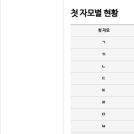
첫 자모별 현황
첫 자모
ㄱ
ㄲ
ㄴ
ㄷ
ㄸ
ㄹ
ㅁ
ㅂ