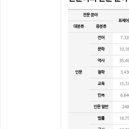
전문 분야
표제어
대분류
중분류
언어
7,32
문학
10,1
역사
35,4
인문
철학
3,43
교육
15,3
민속
6,64
인문 일반
24
법률
16,7