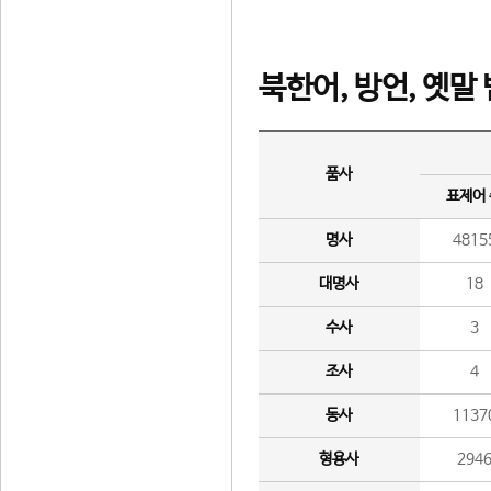
북한어, 방언, 옛말
품사
표제어
명사
4815
대명사
18
수사
3
조사
4
동사
1137
형용사
294