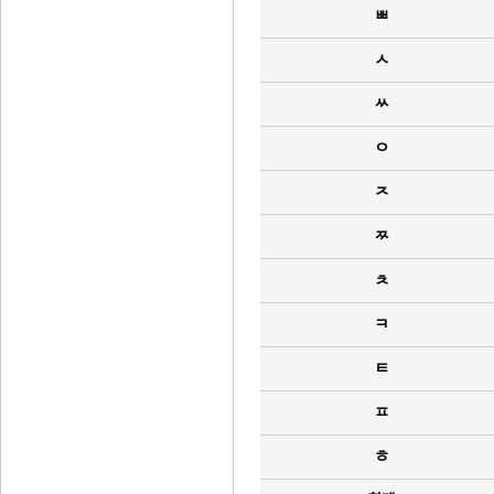
ㅃ
ㅅ
ㅆ
ㅇ
ㅈ
ㅉ
ㅊ
ㅋ
ㅌ
ㅍ
ㅎ