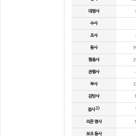
대명사
수사
조사
동사
9
형용사
2
관형사
부사
3
감탄사
2)
접사
의존 명사
보조 동사