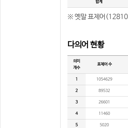
합계
※ 옛말 표제어(1281
다의어 현황
의미
표제어 수
개수
1
1054629
2
89532
3
26601
4
11460
5
5020