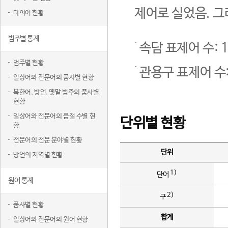
제어로 실었음. 그
다의어 현황
범주별 통계
속담 표제어 수: 1
범주별 현황
관용구 표제어 수:
일상어와 전문어의 품사별 현황
북한어, 방언, 옛말 범주의 품사별
현황
일상어와 전문어의 음절 수별 현
단위별 현황
황
전문어의 전문 분야별 현황
단위
방언의 지역별 현황
1)
단어
원어 통계
2)
구
품사별 현황
합계
일상어와 전문어의 원어 현황