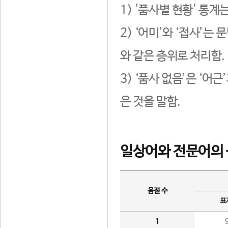
1) '품사별 현황' 통계
2) ‘어미’와 ‘접사’
와 같은 층위로 처리함.
3) ‘품사 없음’은 ‘어
은 것을 말함.
일상어와 전문어의 
음절 수
표
1