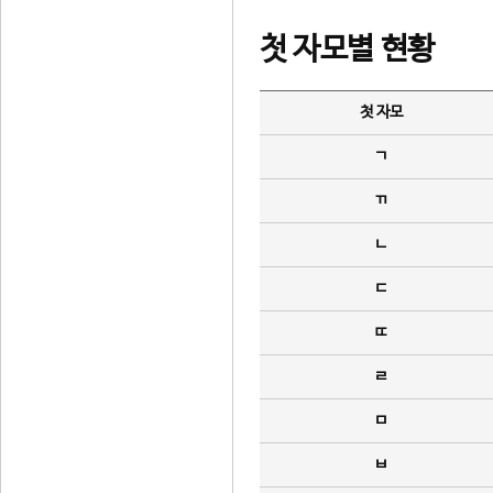
첫 자모별 현황
첫 자모
ㄱ
ㄲ
ㄴ
ㄷ
ㄸ
ㄹ
ㅁ
ㅂ