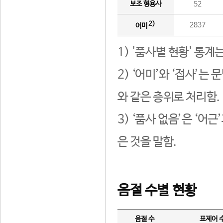
보조 형용사
52
2)
2837
어미
1) '품사별 현황' 통계
2) ‘어미’와 ‘접사’
와 같은 층위로 처리함.
3) ‘품사 없음’은 ‘어
은 것을 말함.
음절 수별 현황
음절 수
표제어 