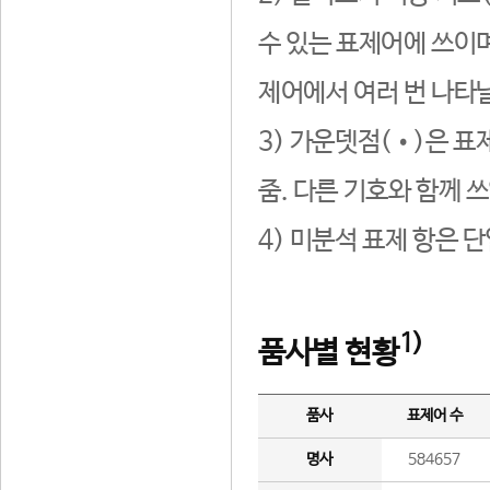
수 있는 표제어에 쓰이며
제어에서 여러 번 나타날
3) 가운뎃점(•)은 표
줌. 다른 기호와 함께 쓰
4) 미분석 표제 항은 
1)
품사별 현황
품사
표제어 수
명사
584657