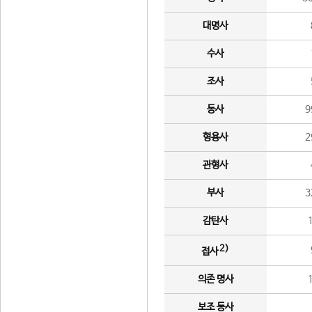
대명사
수사
조사
동사
9
형용사
2
관형사
부사
3
감탄사
2)
접사
의존 명사
보조 동사