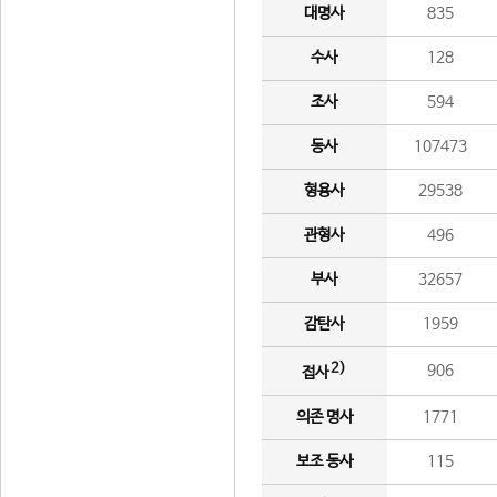
대명사
835
수사
128
조사
594
동사
107473
형용사
29538
관형사
496
부사
32657
감탄사
1959
2)
906
접사
의존 명사
1771
보조 동사
115