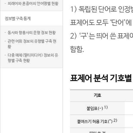
외래어와 혼종어의 언어명별 현황
1) 독립된 단어로 인정
정보별 구축 통계
표제어도 모두 ‘단어’에
동사와 형용사의 문형 정보 현황
2) ‘구’는 띄어 쓴 표
관련 어휘 정보의 유형별 구축 현
황
함함.
다중 매체(멀티미디어) 정보의 유
형별 구축 현황
표제어 분석 기호별
기호
1)
붙임표(-)
2)
붙여쓰기 허용 기호(^)