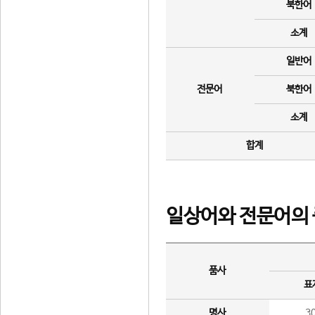
북한어
소계
일반어
전문어
북한어
소계
합계
일상어와 전문어의 
품사
표
명사
3