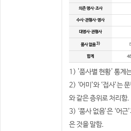
의존 명사·조사
수사·관형사·명사
대명사·관형사
3)
품사 없음
합계
4
1) '품사별 현황' 통계
2) ‘어미’와 ‘접사’
와 같은 층위로 처리함.
3) ‘품사 없음’은 ‘어
은 것을 말함.