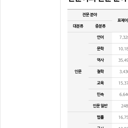
전문 분야
표제어
대분류
중분류
언어
7,32
문학
10,1
역사
35,4
인문
철학
3,43
교육
15,3
민속
6,64
인문 일반
24
법률
16,7