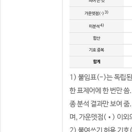
띄어 쓴 것
3)
가운뎃점(·)
4)
미분석
합산
기호 중복
합계
1) 붙임표(-)는 독립
한 표제어에 한 번만 씀
종 분석 결과만 보여 줌
며, 가운뎃점(•) 이외
2) 붙여쓰기 허용 기호