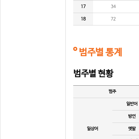
17
34
18
72
범주별 통계
범주별 현황
범주
일반어
방언
일상어
옛말