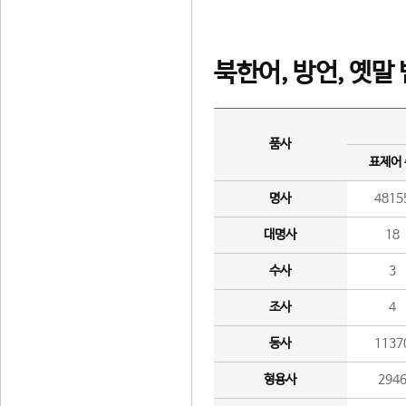
북한어, 방언, 옛말
품사
표제어
명사
4815
대명사
18
수사
3
조사
4
동사
1137
형용사
294