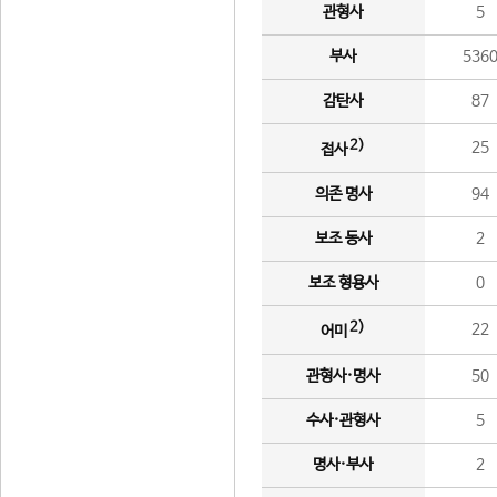
관형사
5
부사
536
감탄사
87
2)
25
접사
의존 명사
94
보조 동사
2
보조 형용사
0
2)
22
어미
관형사·명사
50
수사·관형사
5
명사·부사
2