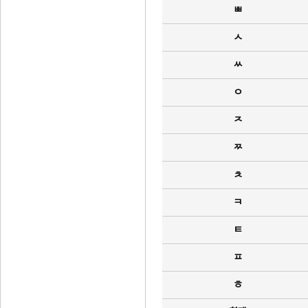
ㅃ
ㅅ
ㅆ
ㅇ
ㅈ
ㅉ
ㅊ
ㅋ
ㅌ
ㅍ
ㅎ