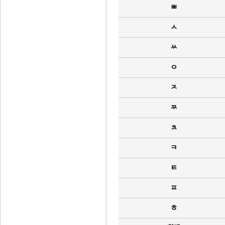
ㅃ
ㅅ
ㅆ
ㅇ
ㅈ
ㅉ
ㅊ
ㅋ
ㅌ
ㅍ
ㅎ