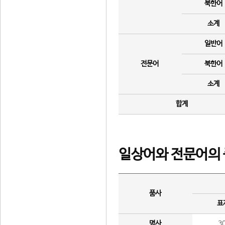
북한어
소계
일반어
전문어
북한어
소계
합계
일상어와 전문어의 
품사
표
명사
3