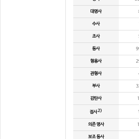
대명사
수사
조사
동사
9
형용사
2
관형사
부사
3
감탄사
2)
접사
의존 명사
보조 동사