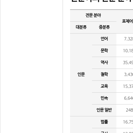
전문 분야
표제어
대분류
중분류
언어
7,32
문학
10,1
역사
35,4
인문
철학
3,43
교육
15,3
민속
6,64
인문 일반
24
법률
16,7