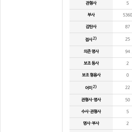
관형사
5
부사
536
감탄사
87
2)
25
접사
의존 명사
94
보조 동사
2
보조 형용사
0
2)
22
어미
관형사·명사
50
수사·관형사
5
명사·부사
2