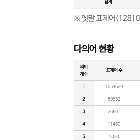
합계
※ 옛말 표제어(1281
다의어 현황
의미
표제어 수
개수
1
1054629
2
89532
3
26601
4
11460
5
5020