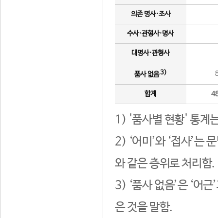
의존 명사·조사
수사·관형사·명사
대명사·관형사
3)
품사 없음
합계
4
1) '품사별 현황' 통계
2) ‘어미’와 ‘접사’
와 같은 층위로 처리함.
3) ‘품사 없음’은 ‘어
은 것을 말함.