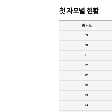
첫 자모별 현황
첫 자모
ㄱ
ㄲ
ㄴ
ㄷ
ㄸ
ㄹ
ㅁ
ㅂ