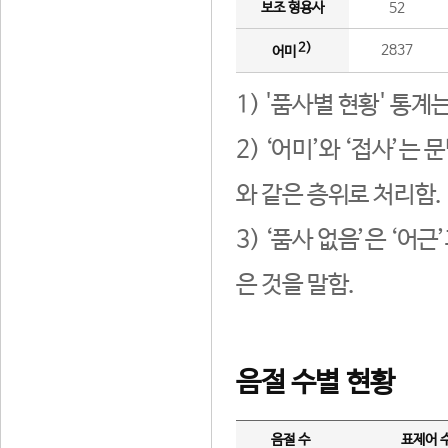
보조 형용사
52
2)
2837
어미
1) '품사별 현황' 통계
2) ‘어미’와 ‘접사’
와 같은 층위로 처리함.
3) ‘품사 없음’은 ‘어
은 것을 말함.
음절 수별 현황
음절 수
표제어 