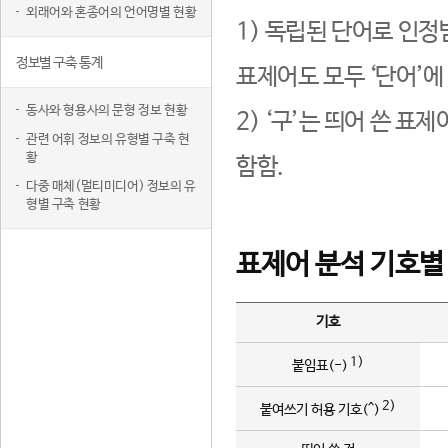
외래어와 혼종어의 언어명별 현황
1) 독립된 단어로 인정
정보별 구축 통계
표제어도 모두 ‘단어’에
동사와 형용사의 문형 정보 현황
2) ‘구’는 띄어 쓴 표
관련 어휘 정보의 유형별 구축 현
황
함함.
다중 매체(멀티미디어) 정보의 유
형별 구축 현황
표제어 분석 기호별
기호
1)
붙임표(-)
2)
붙여쓰기 허용 기호(^)