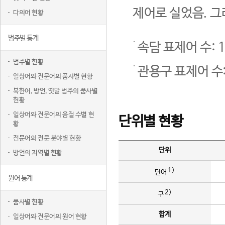
제어로 실었음. 그
다의어 현황
범주별 통계
속담 표제어 수: 1
범주별 현황
관용구 표제어 수:
일상어와 전문어의 품사별 현황
북한어, 방언, 옛말 범주의 품사별
현황
일상어와 전문어의 음절 수별 현
단위별 현황
황
전문어의 전문 분야별 현황
단위
방언의 지역별 현황
1)
단어
원어 통계
2)
구
품사별 현황
합계
일상어와 전문어의 원어 현황