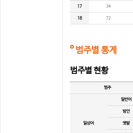
17
34
18
72
범주별 통계
범주별 현황
범주
일반어
방언
일상어
옛말