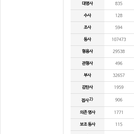
대명사
835
수사
128
조사
594
동사
107473
형용사
29538
관형사
496
부사
32657
감탄사
1959
2)
906
접사
의존 명사
1771
보조 동사
115