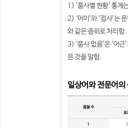
1) '품사별 현황' 통계
2) ‘어미’와 ‘접사’
와 같은 층위로 처리함.
3) ‘품사 없음’은 ‘어
은 것을 말함.
일상어와 전문어의 
음절 수
표
1