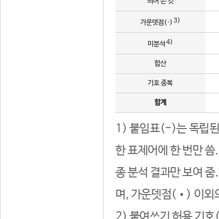
띄어 쓴 것
3)
가운뎃점(·)
4)
미분석
합산
기호 중복
합계
1) 붙임표(-)는 독립
한 표제어에 한 번만 씀
종 분석 결과만 보여 줌
며, 가운뎃점(•) 이외
2) 붙여쓰기 허용 기호