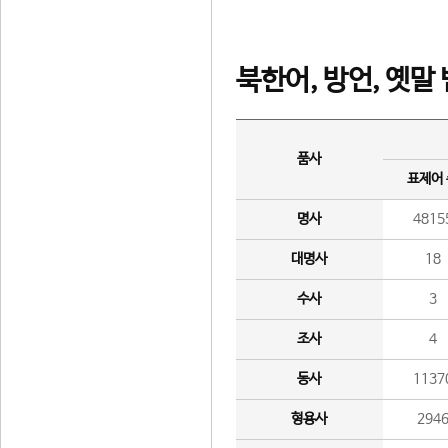
북한어, 방언, 옛말
품사
표제어
명사
4815
대명사
18
수사
3
조사
4
동사
1137
형용사
294