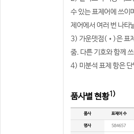
수 있는 표제어에 쓰이며
제어에서 여러 번 나타날
3) 가운뎃점(•)은 표
줌. 다른 기호와 함께 쓰
4) 미분석 표제 항은 
1)
품사별 현황
품사
표제어 수
명사
584657