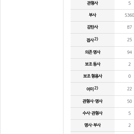
관형사
5
부사
536
감탄사
87
2)
25
접사
의존 명사
94
보조 동사
2
보조 형용사
0
2)
22
어미
관형사·명사
50
수사·관형사
5
명사·부사
2