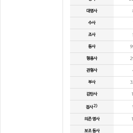
대명사
수사
조사
동사
9
형용사
2
관형사
부사
3
감탄사
2)
접사
의존 명사
보조 동사