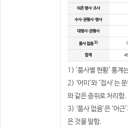
의존 명사·조사
수사·관형사·명사
대명사·관형사
3)
품사 없음
합계
4
1) '품사별 현황' 통계
2) ‘어미’와 ‘접사’
와 같은 층위로 처리함.
3) ‘품사 없음’은 ‘어
은 것을 말함.