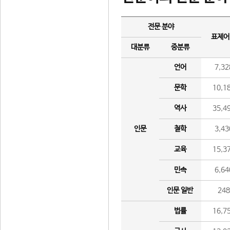
전문 분야
표제어
대분류
중분류
언어
7,32
문학
10,1
역사
35,4
인문
철학
3,43
교육
15,3
민속
6,64
인문 일반
24
법률
16,7