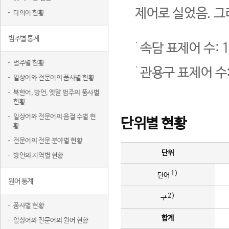
제어로 실었음. 그
다의어 현황
범주별 통계
속담 표제어 수: 1
범주별 현황
관용구 표제어 수:
일상어와 전문어의 품사별 현황
북한어, 방언, 옛말 범주의 품사별
현황
일상어와 전문어의 음절 수별 현
단위별 현황
황
전문어의 전문 분야별 현황
단위
방언의 지역별 현황
1)
단어
원어 통계
2)
구
품사별 현황
합계
일상어와 전문어의 원어 현황