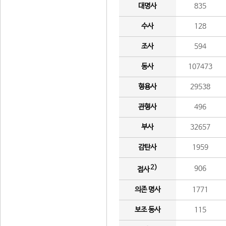
대명사
835
수사
128
조사
594
동사
107473
형용사
29538
관형사
496
부사
32657
감탄사
1959
2)
906
접사
의존 명사
1771
보조 동사
115