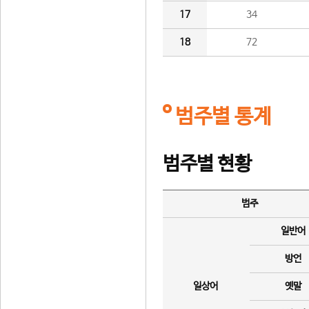
17
34
18
72
범주별 통계
범주별 현황
범주
일반어
방언
일상어
옛말