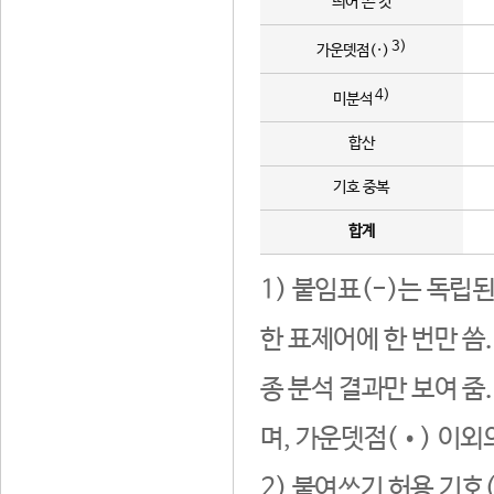
띄어 쓴 것
3)
가운뎃점(·)
4)
미분석
합산
기호 중복
합계
1) 붙임표(-)는 독립
한 표제어에 한 번만 씀
종 분석 결과만 보여 줌
며, 가운뎃점(•) 이외
2) 붙여쓰기 허용 기호