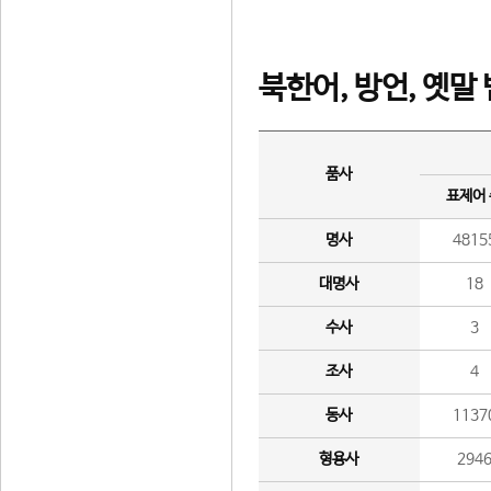
북한어, 방언, 옛말
품사
표제어
명사
4815
대명사
18
수사
3
조사
4
동사
1137
형용사
294