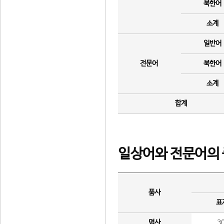
북한어
소계
일반어
전문어
북한어
소계
합계
일상어와 전문어의 
품사
표
명사
3