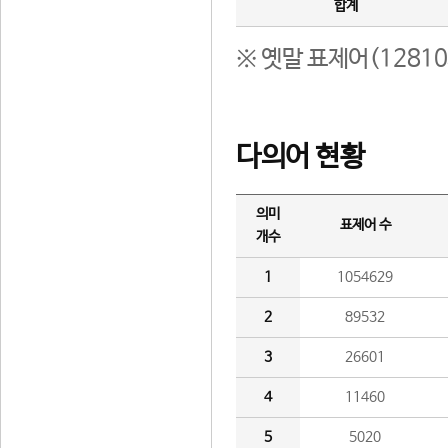
합계
※ 옛말 표제어(1281
다의어 현황
의미
표제어 수
개수
1
1054629
2
89532
3
26601
4
11460
5
5020