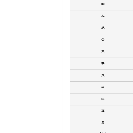
ㅃ
ㅅ
ㅆ
ㅇ
ㅈ
ㅉ
ㅊ
ㅋ
ㅌ
ㅍ
ㅎ