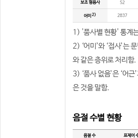
보조 형용사
52
2)
2837
어미
1) '품사별 현황' 통계
2) ‘어미’와 ‘접사’
와 같은 층위로 처리함.
3) ‘품사 없음’은 ‘어
은 것을 말함.
음절 수별 현황
음절 수
표제어 