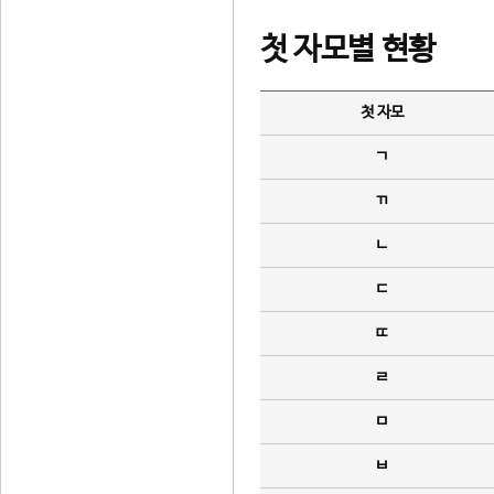
첫 자모별 현황
첫 자모
ㄱ
ㄲ
ㄴ
ㄷ
ㄸ
ㄹ
ㅁ
ㅂ