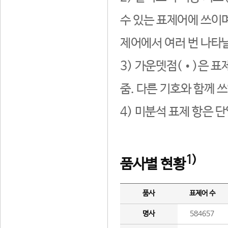
수 있는 표제어에 쓰이며
제어에서 여러 번 나타날
3) 가운뎃점(•)은 표
줌. 다른 기호와 함께 쓰
4) 미분석 표제 항은 
1)
품사별 현황
품사
표제어 수
명사
584657