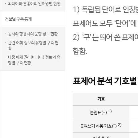
외래어와 혼종어의 언어명별 현황
1) 독립된 단어로 인정
정보별 구축 통계
표제어도 모두 ‘단어’에
동사와 형용사의 문형 정보 현황
2) ‘구’는 띄어 쓴 표
관련 어휘 정보의 유형별 구축 현
황
함함.
다중 매체(멀티미디어) 정보의 유
형별 구축 현황
표제어 분석 기호별
기호
1)
붙임표(-)
2)
붙여쓰기 허용 기호(^)