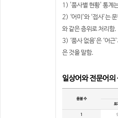
1) '품사별 현황' 통계
2) ‘어미’와 ‘접사’
와 같은 층위로 처리함.
3) ‘품사 없음’은 ‘어
은 것을 말함.
일상어와 전문어의 
음절 수
표
1