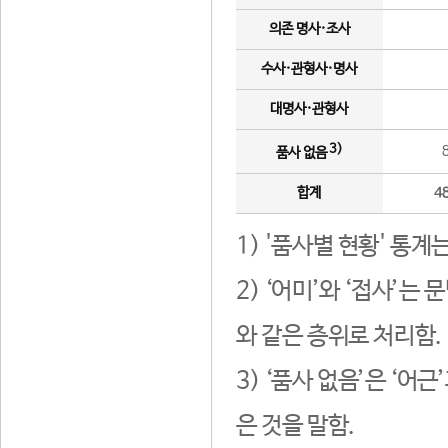
의존 명사·조사
수사·관형사·명사
대명사·관형사
3)
품사 없음
합계
4
1) '품사별 현황' 통계
2) ‘어미’와 ‘접사’
와 같은 층위로 처리함.
3) ‘품사 없음’은 ‘어
은 것을 말함.