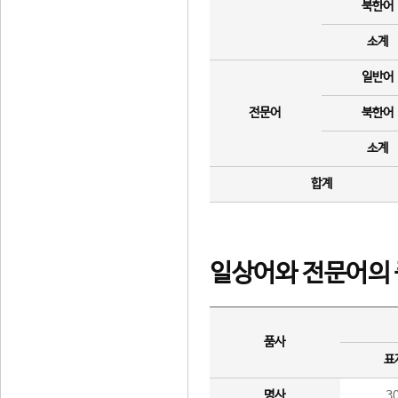
북한어
소계
일반어
전문어
북한어
소계
합계
일상어와 전문어의 
품사
표
명사
3