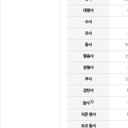
대명사
수사
조사
동사
9
형용사
2
관형사
부사
3
감탄사
2)
접사
의존 명사
보조 동사