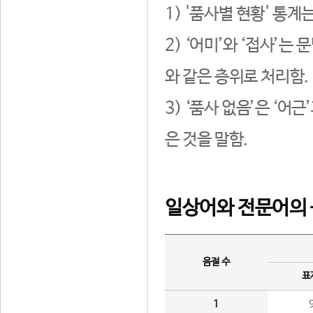
1) '품사별 현황' 통계
2) ‘어미’와 ‘접사’
와 같은 층위로 처리함.
3) ‘품사 없음’은 ‘어
은 것을 말함.
일상어와 전문어의 
음절 수
표
1