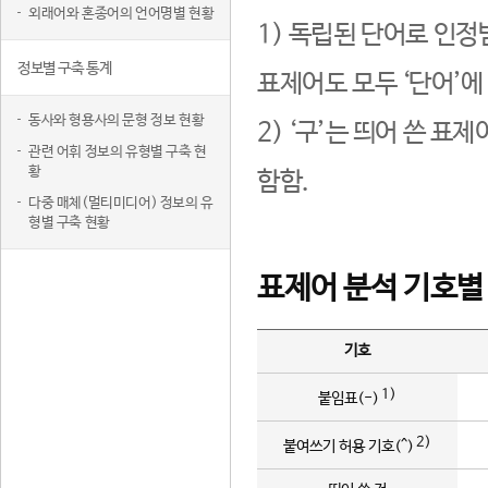
외래어와 혼종어의 언어명별 현황
1) 독립된 단어로 인정
정보별 구축 통계
표제어도 모두 ‘단어’에
동사와 형용사의 문형 정보 현황
2) ‘구’는 띄어 쓴 표
관련 어휘 정보의 유형별 구축 현
황
함함.
다중 매체(멀티미디어) 정보의 유
형별 구축 현황
표제어 분석 기호별
기호
1)
붙임표(-)
2)
붙여쓰기 허용 기호(^)