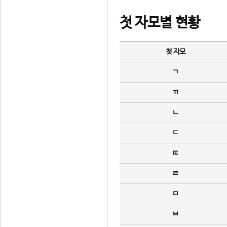
첫 자모별 현황
첫 자모
ㄱ
ㄲ
ㄴ
ㄷ
ㄸ
ㄹ
ㅁ
ㅂ