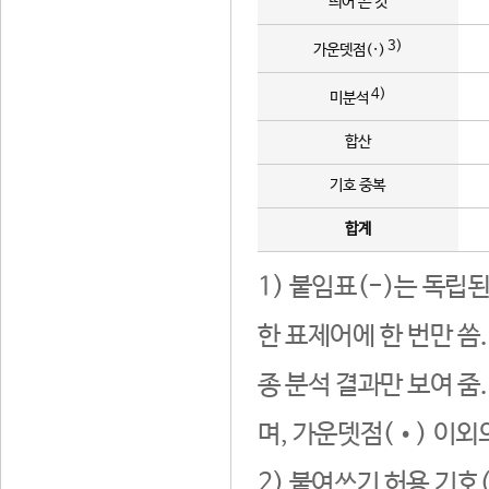
띄어 쓴 것
3)
가운뎃점(·)
4)
미분석
합산
기호 중복
합계
1) 붙임표(-)는 독립
한 표제어에 한 번만 씀
종 분석 결과만 보여 줌
며, 가운뎃점(•) 이외
2) 붙여쓰기 허용 기호