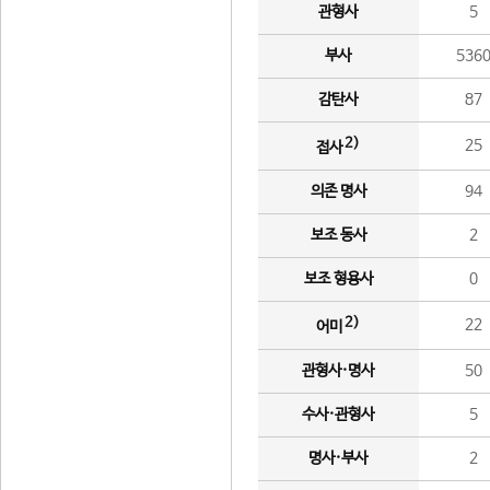
관형사
5
부사
536
감탄사
87
2)
25
접사
의존 명사
94
보조 동사
2
보조 형용사
0
2)
22
어미
관형사·명사
50
수사·관형사
5
명사·부사
2