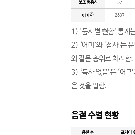
보조 형용사
52
2)
2837
어미
1) '품사별 현황' 통계
2) ‘어미’와 ‘접사’
와 같은 층위로 처리함.
3) ‘품사 없음’은 ‘어
은 것을 말함.
음절 수별 현황
음절 수
표제어 