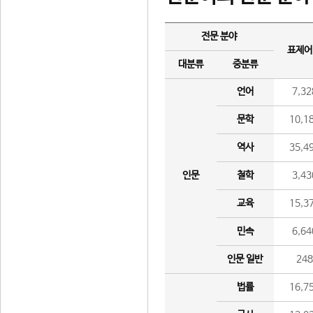
전문 분야
표제어
대분류
중분류
언어
7,32
문학
10,1
역사
35,4
인문
철학
3,43
교육
15,3
민속
6,64
인문 일반
24
법률
16,7