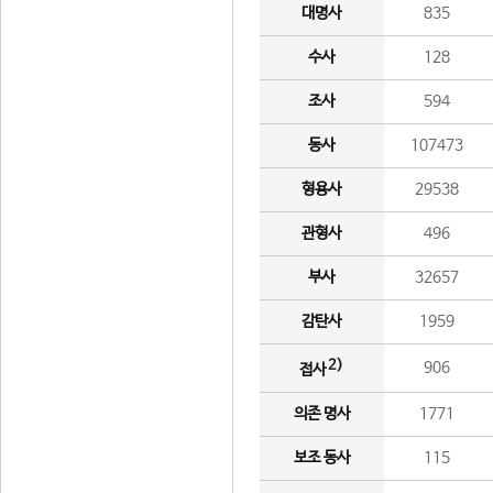
대명사
835
수사
128
조사
594
동사
107473
형용사
29538
관형사
496
부사
32657
감탄사
1959
2)
906
접사
의존 명사
1771
보조 동사
115