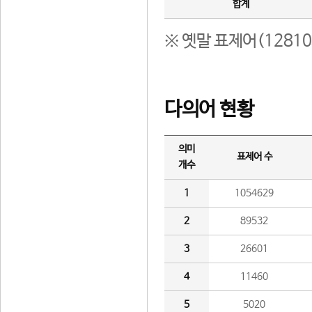
합계
※ 옛말 표제어(1281
다의어 현황
의미
표제어 수
개수
1
1054629
2
89532
3
26601
4
11460
5
5020