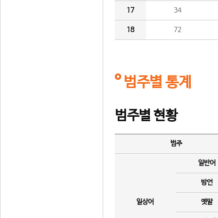
17
34
18
72
범주별 통계
범주별 현황
범주
일반어
방언
일상어
옛말