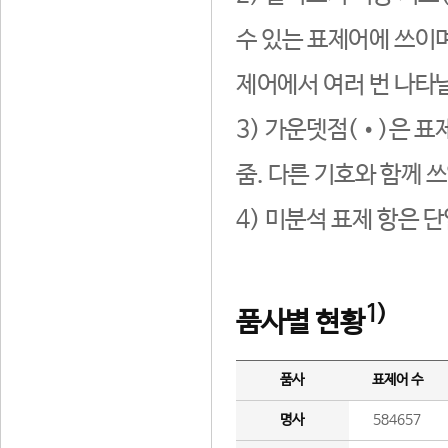
수 있는 표제어에 쓰이며
제어에서 여러 번 나타날
3) 가운뎃점(•)은 표
줌. 다른 기호와 함께 쓰
4) 미분석 표제 항은 
1)
품사별 현황
품사
표제어 수
명사
584657