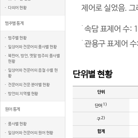
제어로 실었음. 그
다의어 현황
범주별 통계
속담 표제어 수: 1
범주별 현황
관용구 표제어 수:
일상어와 전문어의 품사별 현황
북한어, 방언, 옛말 범주의 품사별
현황
일상어와 전문어의 음절 수별 현
단위별 현황
황
전문어의 전문 분야별 현황
단위
방언의 지역별 현황
1)
단어
원어 통계
2)
구
품사별 현황
합계
일상어와 전문어의 원어 현황