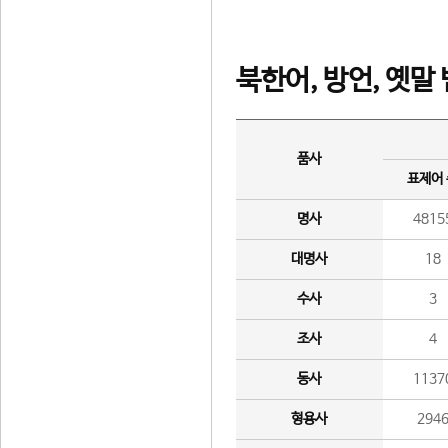
북한어, 방언, 옛말
품사
표제어
명사
4815
대명사
18
수사
3
조사
4
동사
1137
형용사
294