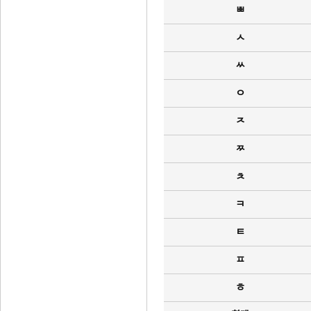
ㅃ
ㅅ
ㅆ
ㅇ
ㅈ
ㅉ
ㅊ
ㅋ
ㅌ
ㅍ
ㅎ