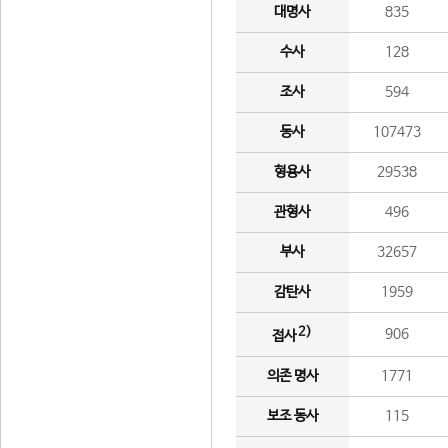
대명사
835
수사
128
조사
594
동사
107473
형용사
29538
관형사
496
부사
32657
감탄사
1959
2)
906
접사
의존 명사
1771
보조 동사
115