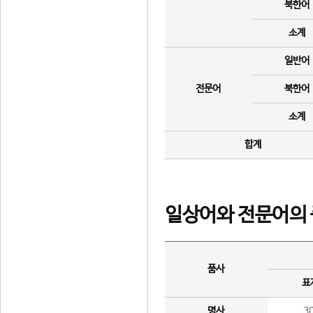
북한어
소계
일반어
전문어
북한어
소계
합계
일상어와 전문어의 
품사
표
명사
3