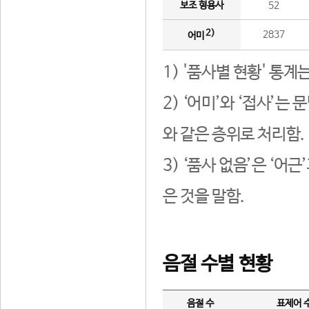
보조 형용사
52
2)
2837
어미
1) '품사별 현황' 통계
2) ‘어미’와 ‘접사’
와 같은 층위로 처리함.
3) ‘품사 없음’은 ‘어
은 것을 말함.
음절 수별 현황
음절 수
표제어 