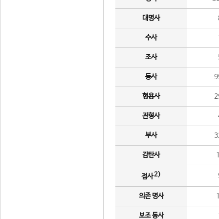
대명사
수사
조사
동사
9
형용사
2
관형사
부사
3
감탄사
2)
접사
의존 명사
보조 동사