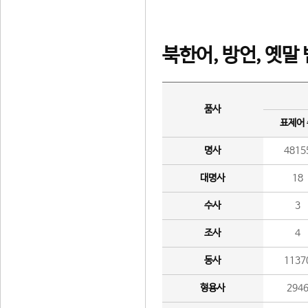
북한어, 방언, 옛말
품사
표제어
명사
4815
대명사
18
수사
3
조사
4
동사
1137
형용사
294