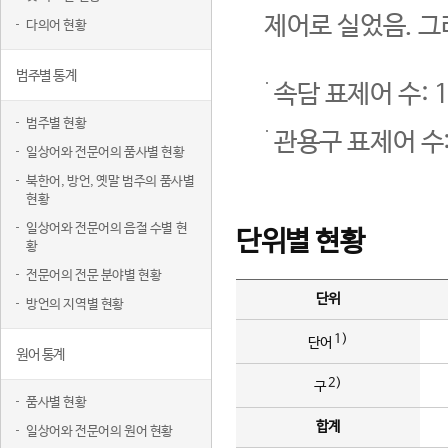
제어로 실었음. 그
다의어 현황
범주별 통계
속담 표제어 수: 1
범주별 현황
관용구 표제어 수:
일상어와 전문어의 품사별 현황
북한어, 방언, 옛말 범주의 품사별
현황
일상어와 전문어의 음절 수별 현
단위별 현황
황
전문어의 전문 분야별 현황
단위
방언의 지역별 현황
1)
단어
원어 통계
2)
구
품사별 현황
합계
일상어와 전문어의 원어 현황