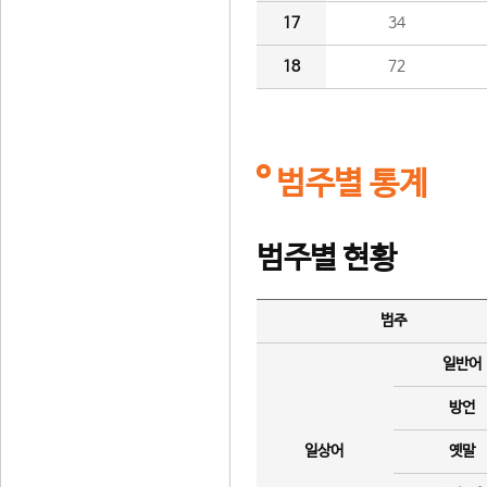
17
34
18
72
범주별 통계
범주별 현황
범주
일반어
방언
일상어
옛말