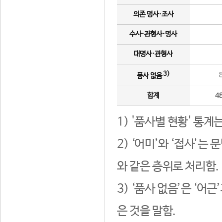
의존 명사·조사
수사·관형사·명사
대명사·관형사
3)
품사 없음
합계
4
1) '품사별 현황' 통계
2) ‘어미’와 ‘접사’
와 같은 층위로 처리함.
3) ‘품사 없음’은 ‘어
은 것을 말함.