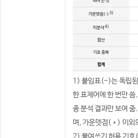
띄어 쓴 것
3)
가운뎃점(·)
4)
미분석
합산
기호 중복
합계
1) 붙임표(-)는 독립
한 표제어에 한 번만 씀
종 분석 결과만 보여 줌
며, 가운뎃점(•) 이외
2) 붙여쓰기 허용 기호