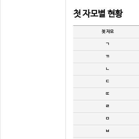
첫 자모별 현황
첫 자모
ㄱ
ㄲ
ㄴ
ㄷ
ㄸ
ㄹ
ㅁ
ㅂ