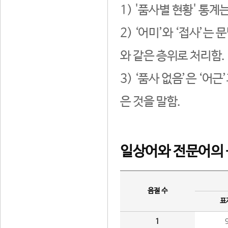
1) '품사별 현황' 통계
2) ‘어미’와 ‘접사’
와 같은 층위로 처리함.
3) ‘품사 없음’은 ‘어
은 것을 말함.
일상어와 전문어의 
음절 수
표
1