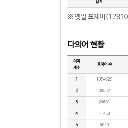
합계
※ 옛말 표제어(1281
다의어 현황
의미
표제어 수
개수
1
1054629
2
89532
3
26601
4
11460
5
5020