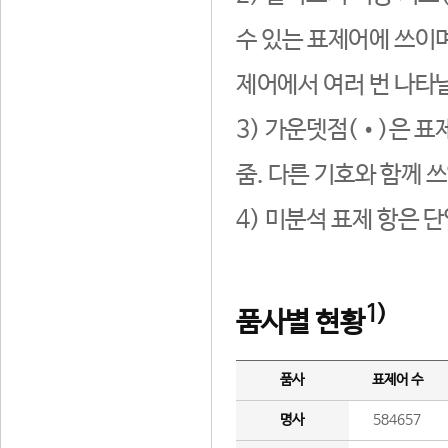
수 있는 표제어에 쓰이며
제어에서 여러 번 나타날
3) 가운뎃점(•)은 표
줌. 다른 기호와 함께 쓰
4) 미분석 표제 항은 
1)
품사별 현황
품사
표제어 수
명사
584657