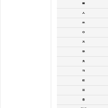
ㅃ
ㅅ
ㅆ
ㅇ
ㅈ
ㅉ
ㅊ
ㅋ
ㅌ
ㅍ
ㅎ