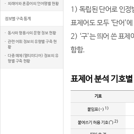
외래어와 혼종어의 언어명별 현황
1) 독립된 단어로 인정
정보별 구축 통계
표제어도 모두 ‘단어’에
동사와 형용사의 문형 정보 현황
2) ‘구’는 띄어 쓴 표
관련 어휘 정보의 유형별 구축 현
황
함함.
다중 매체(멀티미디어) 정보의 유
형별 구축 현황
표제어 분석 기호별
기호
1)
붙임표(-)
2)
붙여쓰기 허용 기호(^)