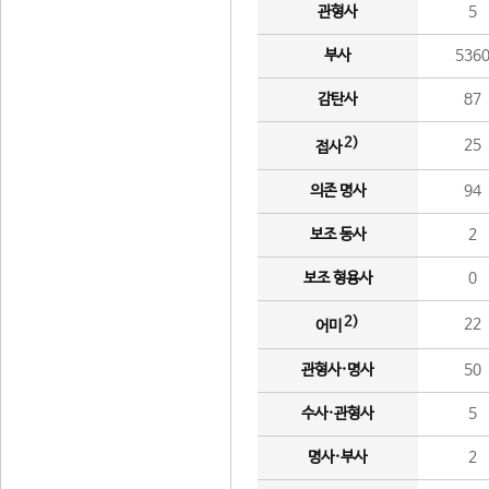
관형사
5
부사
536
감탄사
87
2)
25
접사
의존 명사
94
보조 동사
2
보조 형용사
0
2)
22
어미
관형사·명사
50
수사·관형사
5
명사·부사
2