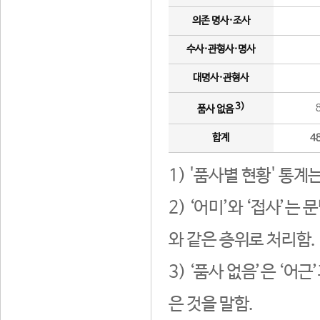
의존 명사·조사
수사·관형사·명사
대명사·관형사
3)
품사 없음
합계
4
1) '품사별 현황' 통계
2) ‘어미’와 ‘접사’
와 같은 층위로 처리함.
3) ‘품사 없음’은 ‘어
은 것을 말함.