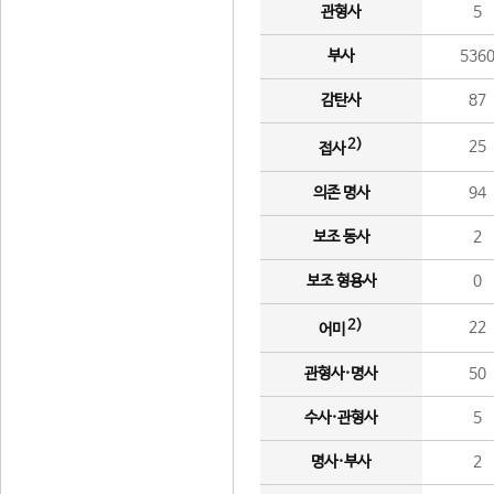
관형사
5
부사
536
감탄사
87
2)
25
접사
의존 명사
94
보조 동사
2
보조 형용사
0
2)
22
어미
관형사·명사
50
수사·관형사
5
명사·부사
2