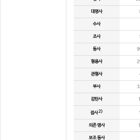
대명사
수사
조사
동사
9
형용사
2
관형사
부사
3
감탄사
2)
접사
의존 명사
보조 동사