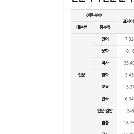
전문 분야
표제어
대분류
중분류
언어
7,32
문학
10,1
역사
35,4
인문
철학
3,43
교육
15,3
민속
6,64
인문 일반
24
법률
16,7