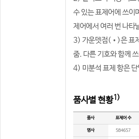
수 있는 표제어에 쓰이며
제어에서 여러 번 나타날
3) 가운뎃점(•)은 표
줌. 다른 기호와 함께 쓰
4) 미분석 표제 항은 
1)
품사별 현황
품사
표제어 수
명사
584657