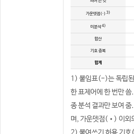
띄어 쓴 것
3)
가운뎃점(·)
4)
미분석
합산
기호 중복
합계
1) 붙임표(-)는 독립
한 표제어에 한 번만 씀
종 분석 결과만 보여 줌
며, 가운뎃점(•) 이외
2) 붙여쓰기 허용 기호