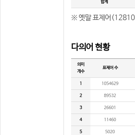
합계
※ 옛말 표제어(1281
다의어 현황
의미
표제어 수
개수
1
1054629
2
89532
3
26601
4
11460
5
5020