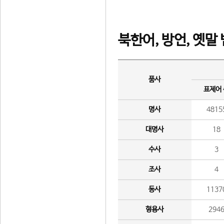
북한어, 방언, 옛말
품사
표제어
명사
4815
대명사
18
수사
3
조사
4
동사
1137
형용사
294