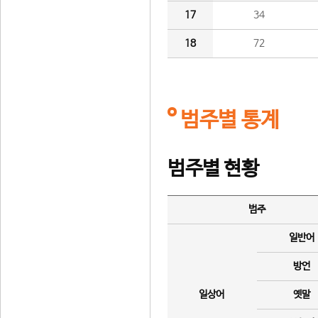
17
34
18
72
범주별 통계
범주별 현황
범주
일반어
방언
일상어
옛말