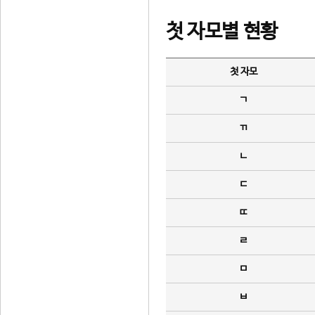
첫 자모별 현황
첫 자모
ㄱ
ㄲ
ㄴ
ㄷ
ㄸ
ㄹ
ㅁ
ㅂ