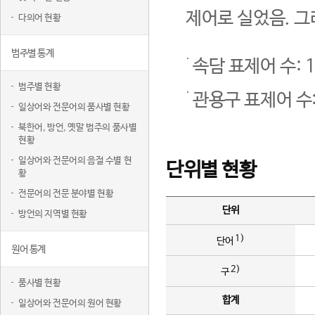
제어로 실었음. 그
다의어 현황
범주별 통계
속담 표제어 수: 1
범주별 현황
관용구 표제어 수:
일상어와 전문어의 품사별 현황
북한어, 방언, 옛말 범주의 품사별
현황
일상어와 전문어의 음절 수별 현
단위별 현황
황
전문어의 전문 분야별 현황
단위
방언의 지역별 현황
1)
단어
원어 통계
2)
구
품사별 현황
합계
일상어와 전문어의 원어 현황