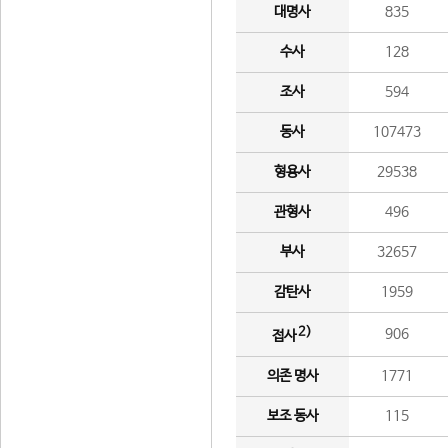
대명사
835
수사
128
조사
594
동사
107473
형용사
29538
관형사
496
부사
32657
감탄사
1959
2)
906
접사
의존 명사
1771
보조 동사
115