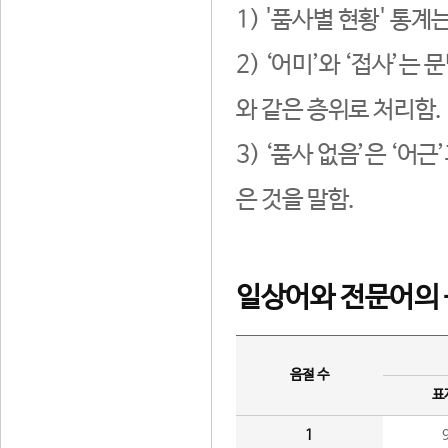
1) '품사별 현황' 통계
2) ‘어미’와 ‘접사’
와 같은 층위로 처리함.
3) ‘품사 없음’은 ‘어
은 것을 말함.
일상어와 전문어의 
음절 수
표
1