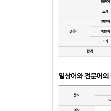
북한어
소계
일반어
전문어
북한어
소계
합계
일상어와 전문어의 
품사
표
명사
3