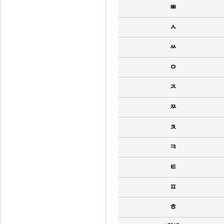
ㅃ
ㅅ
ㅆ
ㅇ
ㅈ
ㅉ
ㅊ
ㅋ
ㅌ
ㅍ
ㅎ