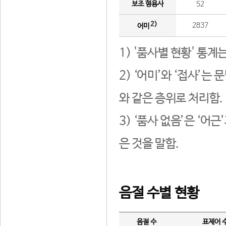
보조 형용사
52
2)
2837
어미
1) '품사별 현황' 통계
2) ‘어미’와 ‘접사’
와 같은 층위로 처리함.
3) ‘품사 없음’은 ‘어
은 것을 말함.
음절 수별 현황
음절 수
표제어 