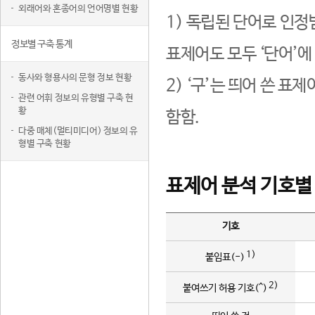
외래어와 혼종어의 언어명별 현황
1) 독립된 단어로 인정
정보별 구축 통계
표제어도 모두 ‘단어’에
동사와 형용사의 문형 정보 현황
2) ‘구’는 띄어 쓴 표
관련 어휘 정보의 유형별 구축 현
황
함함.
다중 매체(멀티미디어) 정보의 유
형별 구축 현황
표제어 분석 기호별
기호
1)
붙임표(-)
2)
붙여쓰기 허용 기호(^)