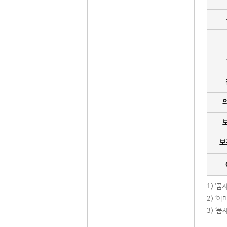
보
1) '
2) ‘
3) ‘