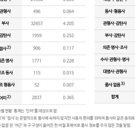
관형사
496
0.064
동사·형용사
부사
32657
4.205
관형사·감탄사
감탄사
1959
0.252
부사·감탄사
의존 명사·조사
2)
906
0.117
접사
수사·관형사·명사
의존 명사
1771
0.228
대명사·관형사
보조 동사
115
0.015
3)
조 형용사
52
0.007
품사 없음
합계
2)
2837
0.365
어미
품사별 현황' 통계는 '단어'를 대상으로 함.
어미’와 ‘접사’는 문법적으로 품사에 속하지 않지만 사용자 편의를 위하여 품사와 같은 층위로
품사 없음’은 ‘어근’과 구 구성이 줄어든 한 어절 표제어로 품사 정보를 주지 않은 것을 말함.