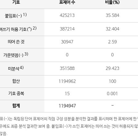
기호
표제어 수
비율(%)
1)
425213
35.584
붙임표(-)
2)
387214
32.404
여쓰기 허용 기호(^)
띄어 쓴 것
30947
2.59
3)
0
0
가운뎃점(·)
4)
351588
29.423
미분석
합산
1194962
100
기호 중복
15
0.001
합계
1194947
-
임표(-)는 독립된 단어 표제어의 직접 구성 성분을 분석한 결과를 표시하며 한 표제어에 한
우에도 최종 분석 결과만 보여 줌. 붙임표(-)가 쓰인 표제어는 띄어 쓰는 것이 허용되지 
않음.