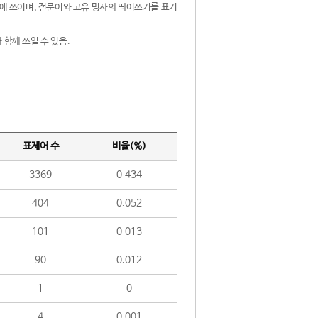
제어에 쓰이며, 전문어와 고유 명사의 띄어쓰기를 표기
 함께 쓰일 수 있음.
표제어 수
비율(%)
3369
0.434
404
0.052
101
0.013
90
0.012
1
0
4
0.001