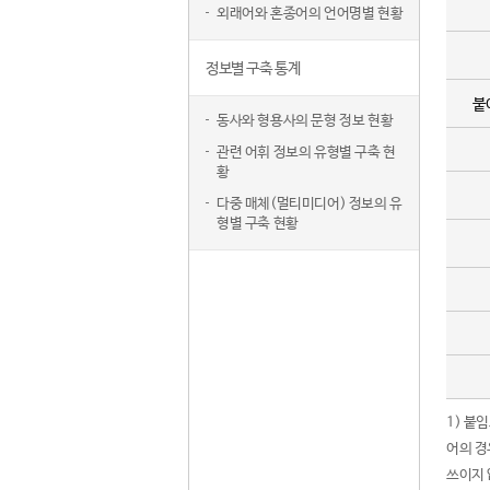
외래어와 혼종어의 언어명별 현황
정보별 구축 통계
붙
동사와 형용사의 문형 정보 현황
관련 어휘 정보의 유형별 구축 현
황
다중 매체(멀티미디어) 정보의 유
형별 구축 현황
1) 붙
어의 경
쓰이지 