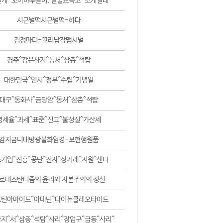
날개-꼬마하루살이, 털줄뾰족코-조개벌레
시근벌떡시근벌떡-하다
검정마디-꼬리납작맵시벌
경주^감은사지^동서^삼층^석탑
대한민국^임시^정부^수립^기념일
대구^동화사^금당암^동서^삼층^석탑
영세율^과세^표준^신고^불성실^가산세
감지금니대방광불화엄경-보현행원품
기업^진흥^공단^전자^상거래^지원^센터
로테스탄티즘의 윤리와 자본주의의 정신
코틴아마이드^아데닌^다이뉴클레오타이드
지^서^삼층^석탑^사리^장엄구^금동^사리^