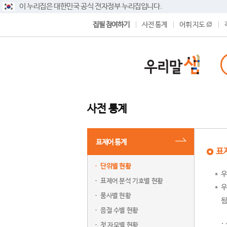
이 누리집은 대한민국 공식 전자정부 누리집입니다.
집필 참여하기
사전 통계
어휘 지도
사전 통계
표제어 통계
표
단위별 현황
우
표제어 분석 기호별 현황
우
품사별 현황
됨
음절 수별 현황
첫 자모별 현황