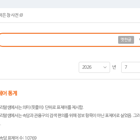
작은 창 사전
옛한글
2026
7
년
제어 통계
리말샘에서는 의미(뜻풀이) 단위로 표제어를 제시함.
리말샘에서는 속담과 관용구의 검색 편의를 위해 정보 항목이 아닌 표제어로 실었음. 그러
.
속담 표제어 수: 10769