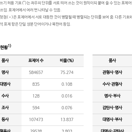
여쓰기 허용 기호(^)는 좌우의 단위를 서로 띄어 쓰는 것이 원칙이되 붙여 쓸 수 있는 표
 쓰임. 표제어에서 여러 번 나타날 수 있음.
운뎃점(•)은 표제어에서 서로 대등한 것이 병렬될 때 병렬되는 단위를 보여 줌. 다른 기호와
분석 표제 항은 단일 성분 단어이거나 북한어 등임.
1)
 현황
품사
표제어 수
비율(%)
품사
명사
584657
75.274
관형사·명사
대명사
835
0.108
수사·관형사
수사
128
0.016
명사·부사
조사
594
0.076
감탄사·명사
동사
107473
13.837
대명사·부사
형용사
29538
3.803
대명사·감탄사