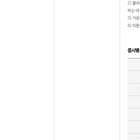
2) 붙
하는 데
3) 가
4) 미
품사별