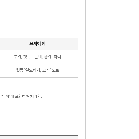
표제어 예
부엌, 햇-, -는데, 생각-하다
윗몸^일으키기, 고가^도로
 ‘단어’에 포함하여 처리함.