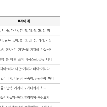
표제어 예
, 먹, 숯, 가, 내, 간, 강, 개, 광, 과, 명, 청
대, 골무, 동이, 윷-판, 참-빗, 가게, 가끔
지, 돋보-기, 가겟-집, 가까이, 가락-엿
럼-틀, 바늘-꽂이, 가까스로, 강동-대다
까이-하다, 나근-거리다, 타닥-거리다
-할아버지, 다람쥐-원숭이, 갈팡질팡-하다
들락날락-거리다, 뒤치다꺼리-하다
가들막가들막-하다, 말라깽이-꾸정모기