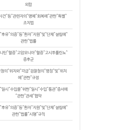
외함
사건^등^관련자의^명예^회복에^관한^특별^
조치법
^후유^의증^등^환자^지원^및^단체^설립에^
관한^법률
니틴^혈증^고암모니아^혈증^고시투룰린뇨^
증후군
청의^위치와^각급^검찰청의^명칭^및^위치
에^관한^규정
^일시^수입을^위한^일시^수입^통관^증서에
^관한^관세^협약
^후유^의증^등^환자^지원^및^단체^설립에^
관한^법률^시행^규칙