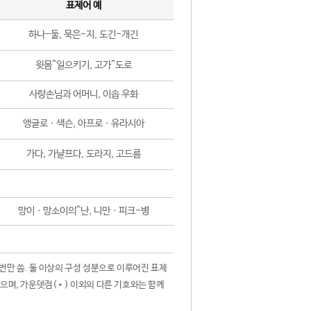
표제어 예
하나-둘, 묵은-지, 도긴-개긴
윗몸^일으키기, 고가^도로
사랑손님과 어머니, 이솝 우화
앵글로ㆍ색슨, 아프로ㆍ유라시아
가다, 가냘프다, 도라지, 고드름
망이ㆍ망소이의^난, 니만ㆍ피크-병
 번만 씀. 둘 이상의 구성 성분으로 이루어진 표제
않으며, 가운뎃점(•) 이외의 다른 기호와는 함께