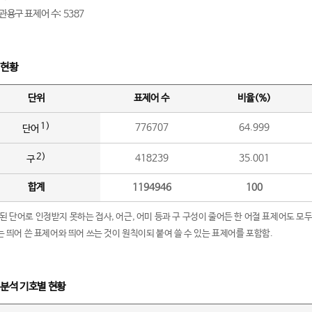
관용구 표제어 수: 5387
 현황
단위
표제어 수
비율(%)
1)
776707
64.999
단어
2)
418239
35.001
구
합계
1194946
100
립된 단어로 인정받지 못하는 접사, 어근, 어미 등과 구 구성이 줄어든 한 어절 표제어도 모두
구’는 띄어 쓴 표제어와 띄어 쓰는 것이 원칙이되 붙여 쓸 수 있는 표제어를 포함함.
 분석 기호별 현황