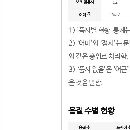
보조 형용사
52
2)
2837
어미
1) '품사별 현황' 통계
2) ‘어미’와 ‘접사’
와 같은 층위로 처리함.
3) ‘품사 없음’은 ‘어
은 것을 말함.
음절 수별 현황
음절 수
표제어 