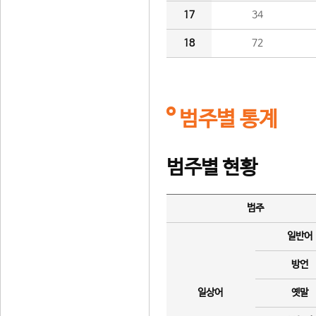
17
34
18
72
범주별 통계
범주별 현황
범주
일반어
방언
일상어
옛말