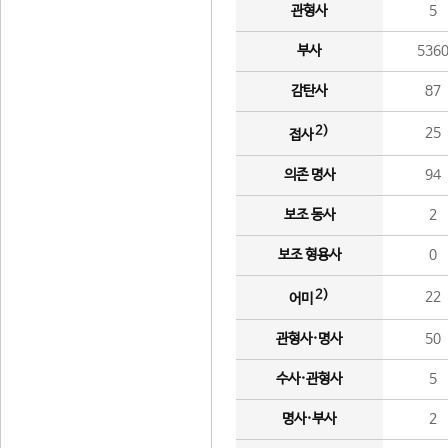
관형사
5
부사
536
감탄사
87
2)
25
접사
의존 명사
94
보조 동사
2
보조 형용사
0
2)
22
어미
관형사·명사
50
수사·관형사
5
명사·부사
2