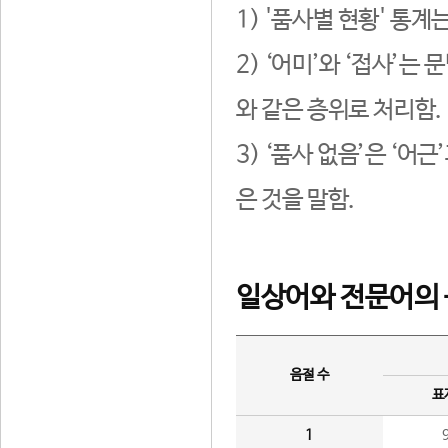
1) '품사별 현황' 통계
2) ‘어미’와 ‘접사’
와 같은 층위로 처리함.
3) ‘품사 없음’은 ‘어
은 것을 말함.
일상어와 전문어의 
음절 수
표
1