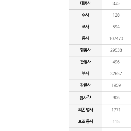
대명사
835
수사
128
조사
594
동사
107473
형용사
29538
관형사
496
부사
32657
감탄사
1959
2)
906
접사
의존 명사
1771
보조 동사
115