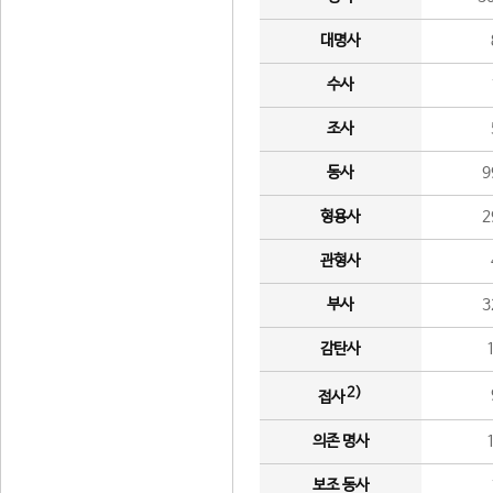
대명사
수사
조사
동사
9
형용사
2
관형사
부사
3
감탄사
2)
접사
의존 명사
보조 동사