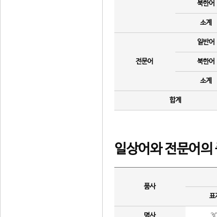
북한어
소계
일반어
전문어
북한어
소계
합계
일상어와 전문어의 
품사
표
명사
3