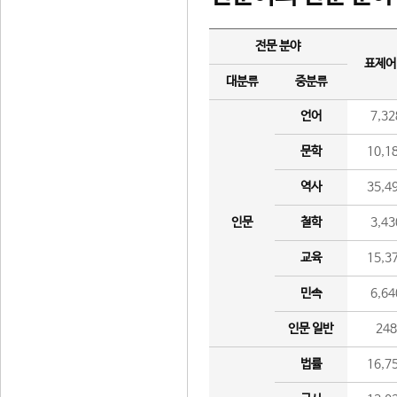
전문 분야
표제어
대분류
중분류
언어
7,32
문학
10,1
역사
35,4
인문
철학
3,43
교육
15,3
민속
6,64
인문 일반
24
법률
16,7