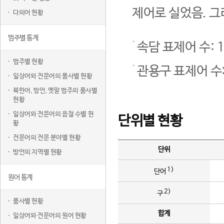
제어로 실었음. 그
다의어 현황
범주별 통계
속담 표제어 수: 1
범주별 현황
관용구 표제어 수:
일상어와 전문어의 품사별 현황
북한어, 방언, 옛말 범주의 품사별
현황
일상어와 전문어의 음절 수별 현
단위별 현황
황
전문어의 전문 분야별 현황
단위
방언의 지역별 현황
1)
단어
원어 통계
2)
구
품사별 현황
합계
일상어와 전문어의 원어 현황