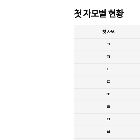
첫 자모별 현황
첫 자모
ㄱ
ㄲ
ㄴ
ㄷ
ㄸ
ㄹ
ㅁ
ㅂ