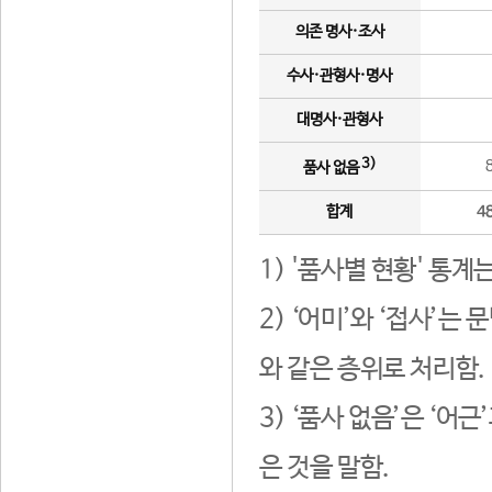
의존 명사·조사
수사·관형사·명사
대명사·관형사
3)
품사 없음
합계
4
1) '품사별 현황' 통계
2) ‘어미’와 ‘접사’
와 같은 층위로 처리함.
3) ‘품사 없음’은 ‘어
은 것을 말함.