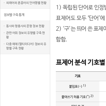
외래어와 혼종어의 언어명별 현황
1) 독립된 단어로 인정
정보별 구축 통계
표제어도 모두 ‘단어’에
동사와 형용사의 문형 정보 현황
2) ‘구’는 띄어 쓴 표
관련 어휘 정보의 유형별 구축 현
황
함함.
다중 매체(멀티미디어) 정보의 유
형별 구축 현황
표제어 분석 기호별
기호
1)
붙임표(-)
2)
붙여쓰기 허용 기호(^)