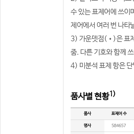
수 있는 표제어에 쓰이며
제어에서 여러 번 나타날
3) 가운뎃점(•)은 표
줌. 다른 기호와 함께 쓰
4) 미분석 표제 항은 
1)
품사별 현황
품사
표제어 수
명사
584657