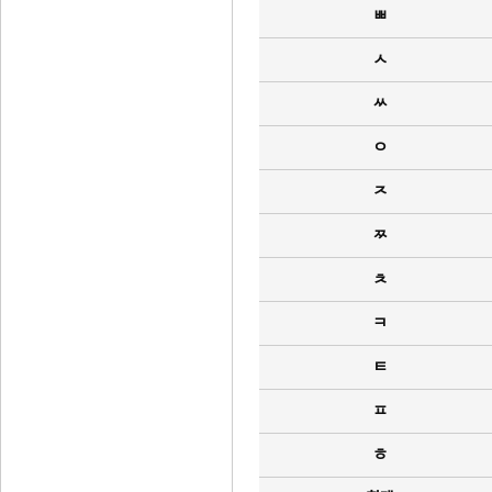
ㅃ
ㅅ
ㅆ
ㅇ
ㅈ
ㅉ
ㅊ
ㅋ
ㅌ
ㅍ
ㅎ