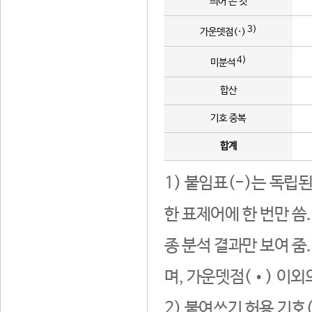
띄어 쓴 것
3)
가운뎃점(·)
4)
미분석
합산
기호 중복
합계
1) 붙임표(-)는 독립
한 표제어에 한 번만 씀
종 분석 결과만 보여 줌
며, 가운뎃점(•) 이외
2) 붙여쓰기 허용 기호