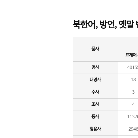
북한어, 방언, 옛말
품사
표제어
명사
4815
대명사
18
수사
3
조사
4
동사
1137
형용사
294