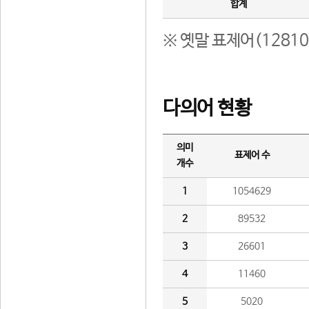
합계
※ 옛말 표제어(1281
다의어 현황
의미
표제어 수
개수
1
1054629
2
89532
3
26601
4
11460
5
5020