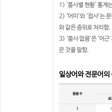
1) '품사별 현황' 통계
2) ‘어미’와 ‘접사’
와 같은 층위로 처리함.
3) ‘품사 없음’은 ‘어
은 것을 말함.
일상어와 전문어의 
음절 수
표
1