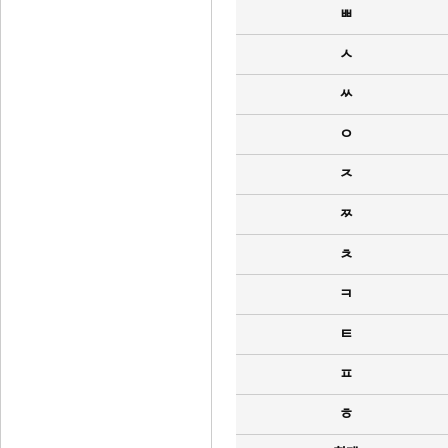
ㅃ
ㅅ
ㅆ
ㅇ
ㅈ
ㅉ
ㅊ
ㅋ
ㅌ
ㅍ
ㅎ