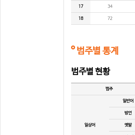
17
34
18
72
범주별 통계
범주별 현황
범주
일반어
방언
일상어
옛말