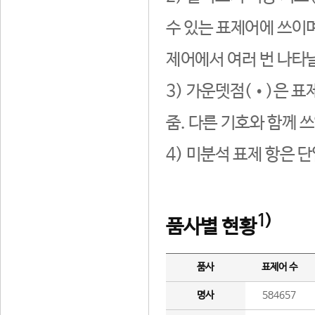
수 있는 표제어에 쓰이며
제어에서 여러 번 나타날
3) 가운뎃점(•)은 표
줌. 다른 기호와 함께 쓰
4) 미분석 표제 항은 
1)
품사별 현황
품사
표제어 수
명사
584657