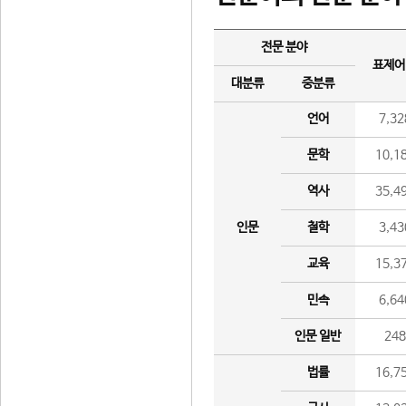
전문 분야
표제어
대분류
중분류
언어
7,32
문학
10,1
역사
35,4
인문
철학
3,43
교육
15,3
민속
6,64
인문 일반
24
법률
16,7