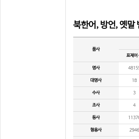
북한어, 방언, 옛말
품사
표제어
명사
4815
대명사
18
수사
3
조사
4
동사
1137
형용사
294