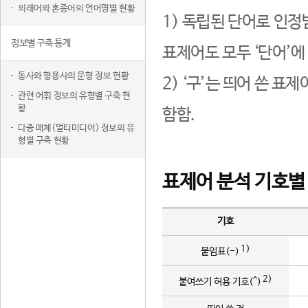
외래어와 혼종어의 언어명별 현황
1) 독립된 단어로 인정
정보별 구축 통계
표제어도 모두 ‘단어’에
동사와 형용사의 문형 정보 현황
2) ‘구’는 띄어 쓴 표
관련 어휘 정보의 유형별 구축 현
황
함함.
다중 매체(멀티미디어) 정보의 유
형별 구축 현황
표제어 분석 기호별
기호
1)
붙임표(-)
2)
붙여쓰기 허용 기호(^)