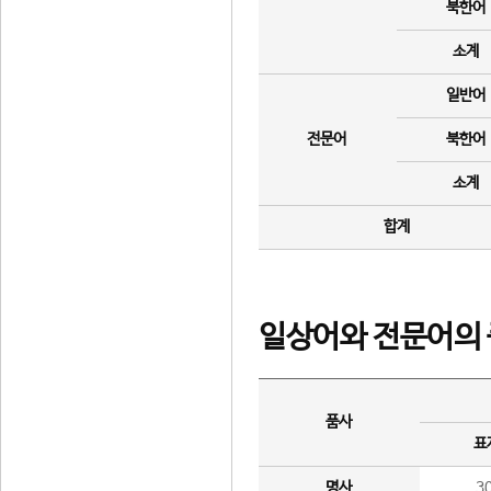
북한어
소계
일반어
전문어
북한어
소계
합계
일상어와 전문어의 
품사
표
명사
3