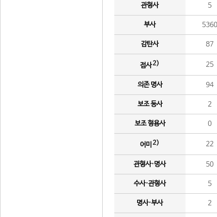
관형사
5
부사
536
감탄사
87
2)
25
접사
의존 명사
94
보조 동사
2
보조 형용사
0
2)
22
어미
관형사·명사
50
수사·관형사
5
명사·부사
2