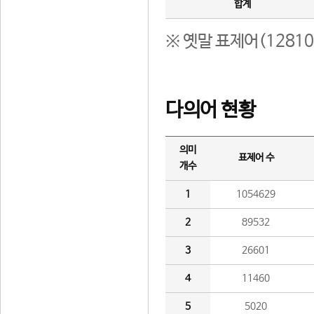
합계
※ 옛말 표제어(1281
다의어 현황
의미
표제어 수
개수
1
1054629
2
89532
3
26601
4
11460
5
5020