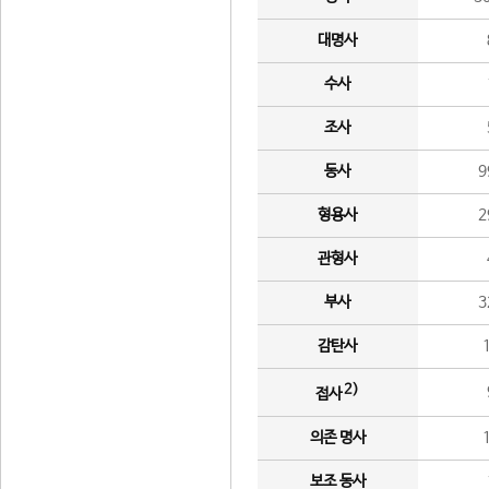
대명사
수사
조사
동사
9
형용사
2
관형사
부사
3
감탄사
2)
접사
의존 명사
보조 동사