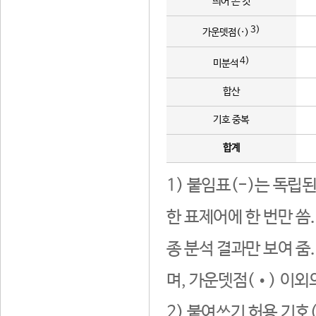
띄어 쓴 것
3)
가운뎃점(·)
4)
미분석
합산
기호 중복
합계
1) 붙임표(-)는 독립
한 표제어에 한 번만 씀
종 분석 결과만 보여 줌
며, 가운뎃점(•) 이외
2) 붙여쓰기 허용 기호