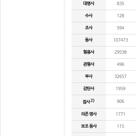
대명사
835
수사
128
조사
594
동사
107473
형용사
29538
관형사
496
부사
32657
감탄사
1959
2)
906
접사
의존 명사
1771
보조 동사
115