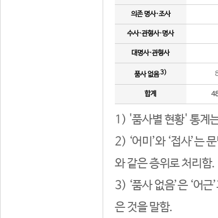
의존 명사·조사
수사·관형사·명사
대명사·관형사
3)
품사 없음
합계
4
1) '품사별 현황' 통계
2) ‘어미’와 ‘접사’
와 같은 층위로 처리함.
3) ‘품사 없음’은 ‘어
은 것을 말함.