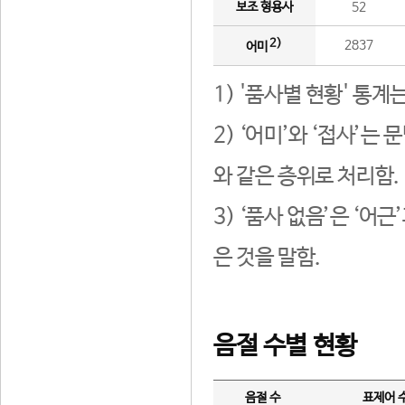
보조 형용사
52
2)
2837
어미
1) '품사별 현황' 통계
2) ‘어미’와 ‘접사’
와 같은 층위로 처리함.
3) ‘품사 없음’은 ‘어
은 것을 말함.
음절 수별 현황
음절 수
표제어 