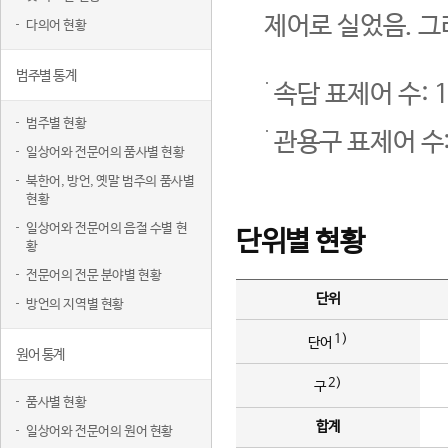
제어로 실었음. 그
다의어 현황
범주별 통계
속담 표제어 수: 1
범주별 현황
관용구 표제어 수:
일상어와 전문어의 품사별 현황
북한어, 방언, 옛말 범주의 품사별
현황
일상어와 전문어의 음절 수별 현
단위별 현황
황
전문어의 전문 분야별 현황
단위
방언의 지역별 현황
1)
단어
원어 통계
2)
구
품사별 현황
합계
일상어와 전문어의 원어 현황