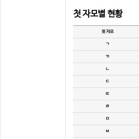
첫 자모별 현황
첫 자모
ㄱ
ㄲ
ㄴ
ㄷ
ㄸ
ㄹ
ㅁ
ㅂ