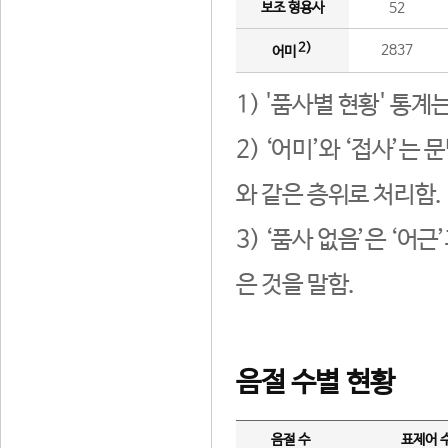
보조 형용사
52
2)
2837
어미
1) '품사별 현황' 통계
2) ‘어미’와 ‘접사’
와 같은 층위로 처리함.
3) ‘품사 없음’은 ‘어
은 것을 말함.
음절 수별 현황
음절 수
표제어 