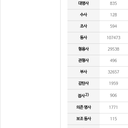
대명사
835
수사
128
조사
594
동사
107473
형용사
29538
관형사
496
부사
32657
감탄사
1959
2)
906
접사
의존 명사
1771
보조 동사
115