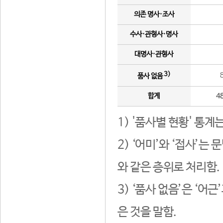
의존 명사·조사
수사·관형사·명사
대명사·관형사
3)
품사 없음
합계
4
1) '품사별 현황' 통계
2) ‘어미’와 ‘접사’
와 같은 층위로 처리함.
3) ‘품사 없음’은 ‘어
은 것을 말함.