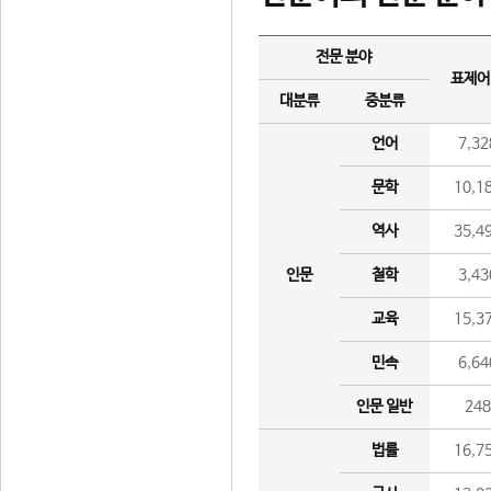
전문 분야
표제어
대분류
중분류
언어
7,32
문학
10,1
역사
35,4
인문
철학
3,43
교육
15,3
민속
6,64
인문 일반
24
법률
16,7