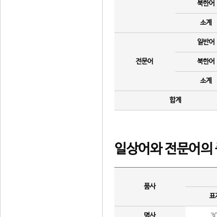
북한어
소계
일반어
전문어
북한어
소계
합계
일상어와 전문어의 
품사
표
명사
3