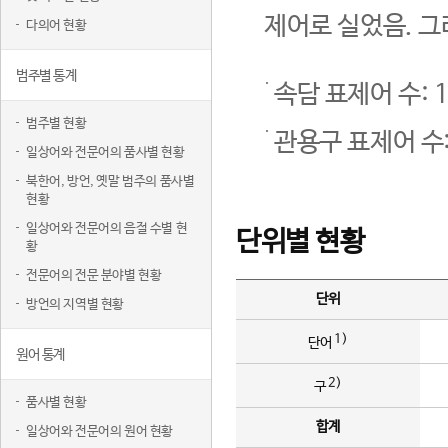
제어로 실었음. 그
다의어 현황
범주별 통계
속담 표제어 수: 1
범주별 현황
관용구 표제어 수:
일상어와 전문어의 품사별 현황
북한어, 방언, 옛말 범주의 품사별
현황
일상어와 전문어의 음절 수별 현
단위별 현황
황
전문어의 전문 분야별 현황
단위
방언의 지역별 현황
1)
단어
원어 통계
2)
구
품사별 현황
합계
일상어와 전문어의 원어 현황