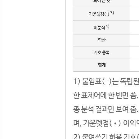
띄어 쓴 것
3)
가운뎃점(·)
4)
미분석
합산
기호 중복
합계
1) 붙임표(-)는 독립
한 표제어에 한 번만 씀
종 분석 결과만 보여 줌
며, 가운뎃점(•) 이외
2) 붙여쓰기 허용 기호