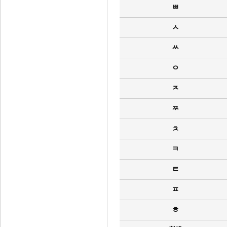
ㅃ
ㅅ
ㅆ
ㅇ
ㅈ
ㅉ
ㅊ
ㅋ
ㅌ
ㅍ
ㅎ