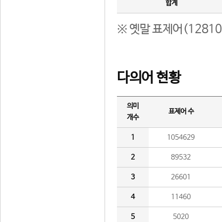
합계
※ 옛말 표제어(1281
다의어 현황
의미
표제어 수
개수
1
1054629
2
89532
3
26601
4
11460
5
5020