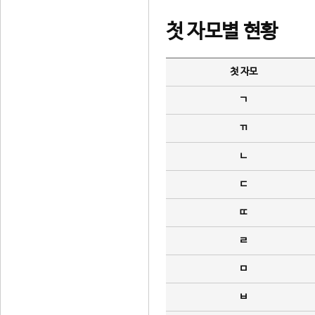
첫 자모별 현황
첫 자모
ㄱ
ㄲ
ㄴ
ㄷ
ㄸ
ㄹ
ㅁ
ㅂ