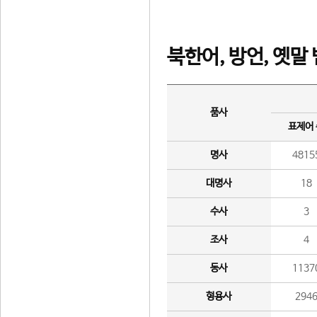
북한어, 방언, 옛말
품사
표제어
명사
4815
대명사
18
수사
3
조사
4
동사
1137
형용사
294