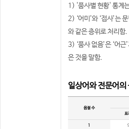
1) '품사별 현황' 통계
2) ‘어미’와 ‘접사’
와 같은 층위로 처리함.
3) ‘품사 없음’은 ‘어
은 것을 말함.
일상어와 전문어의 
음절 수
표
1