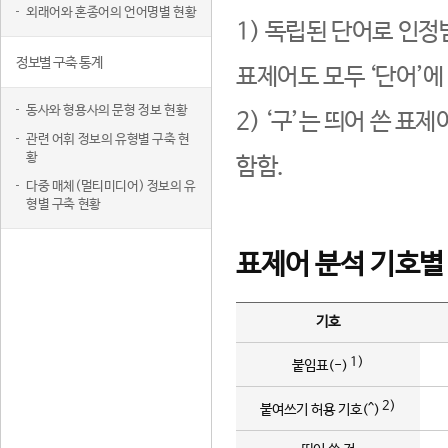
외래어와 혼종어의 언어명별 현황
1) 독립된 단어로 인정
정보별 구축 통계
표제어도 모두 ‘단어’에
동사와 형용사의 문형 정보 현황
2) ‘구’는 띄어 쓴 표
관련 어휘 정보의 유형별 구축 현
황
함함.
다중 매체(멀티미디어) 정보의 유
형별 구축 현황
표제어 분석 기호별
기호
1)
붙임표(-)
2)
붙여쓰기 허용 기호(^)