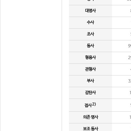
대명사
수사
조사
동사
9
형용사
2
관형사
부사
3
감탄사
2)
접사
의존 명사
보조 동사