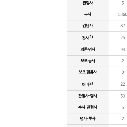
관형사
5
부사
536
감탄사
87
2)
25
접사
의존 명사
94
보조 동사
2
보조 형용사
0
2)
22
어미
관형사·명사
50
수사·관형사
5
명사·부사
2