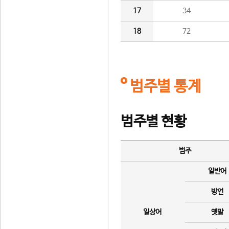
17
34
18
72
범주별 통계
범주별 현황
범주
일반어
방언
일상어
옛말