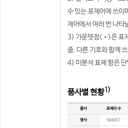
수 있는 표제어에 쓰이며
제어에서 여러 번 나타날
3) 가운뎃점(•)은 표
줌. 다른 기호와 함께 쓰
4) 미분석 표제 항은 
1)
품사별 현황
품사
표제어 수
명사
584657