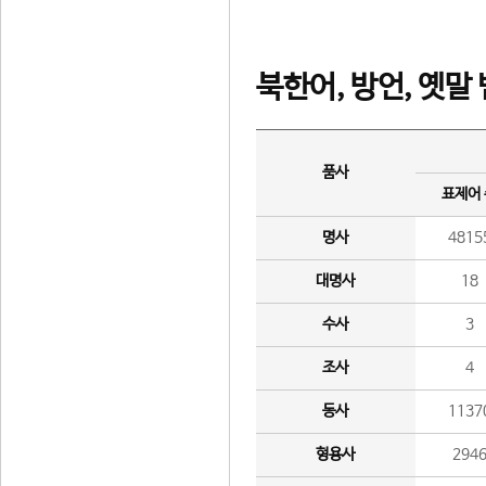
북한어, 방언, 옛말
품사
표제어
명사
4815
대명사
18
수사
3
조사
4
동사
1137
형용사
294