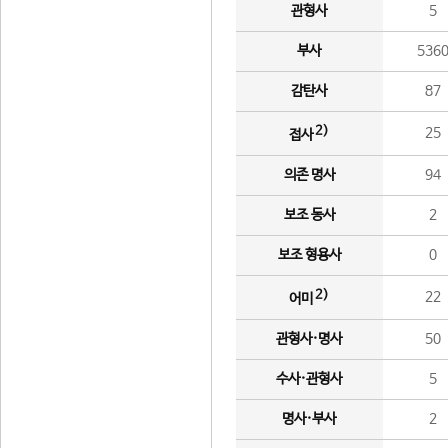
관형사
5
부사
536
감탄사
87
2)
25
접사
의존 명사
94
보조 동사
2
보조 형용사
0
2)
22
어미
관형사·명사
50
수사·관형사
5
명사·부사
2