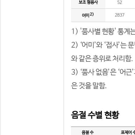
보조 형용사
52
2)
2837
어미
1) '품사별 현황' 통계
2) ‘어미’와 ‘접사’
와 같은 층위로 처리함.
3) ‘품사 없음’은 ‘어
은 것을 말함.
음절 수별 현황
음절 수
표제어 