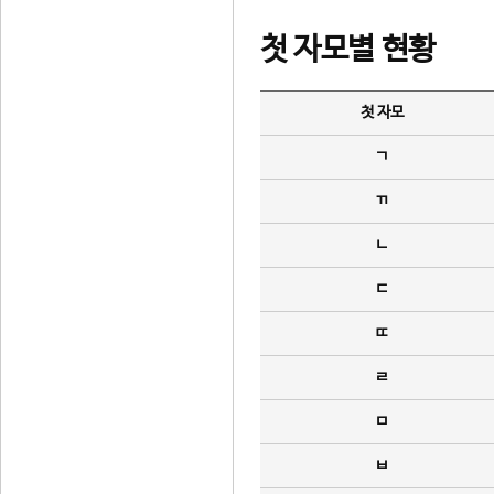
첫 자모별 현황
첫 자모
ㄱ
ㄲ
ㄴ
ㄷ
ㄸ
ㄹ
ㅁ
ㅂ