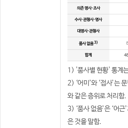
의존 명사·조사
수사·관형사·명사
대명사·관형사
3)
품사 없음
합계
4
1) '품사별 현황' 통계
2) ‘어미’와 ‘접사’
와 같은 층위로 처리함.
3) ‘품사 없음’은 ‘어
은 것을 말함.