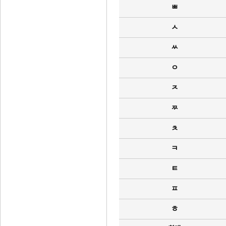
ㅃ
ㅅ
ㅆ
ㅇ
ㅈ
ㅉ
ㅊ
ㅋ
ㅌ
ㅍ
ㅎ