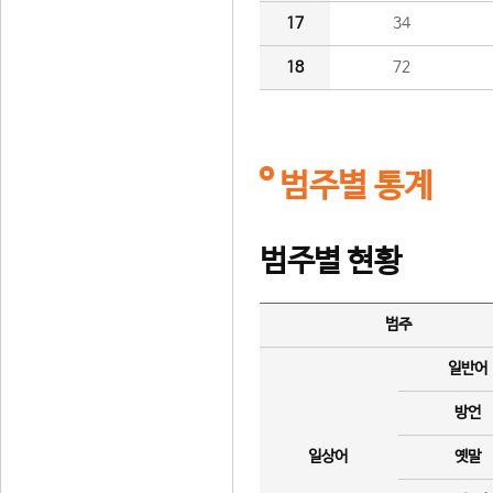
17
34
18
72
범주별 통계
범주별 현황
범주
일반어
방언
일상어
옛말