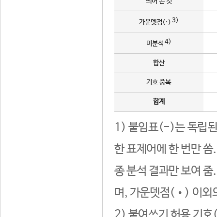
띄어 쓴 것
3)
가운뎃점(·)
4)
미분석
합산
기호 중복
합계
1) 붙임표(-)는 독립
한 표제어에 한 번만 씀
종 분석 결과만 보여 줌
며, 가운뎃점(•) 이외
2) 붙여쓰기 허용 기호