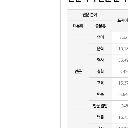
전문 분야
표제어
대분류
중분류
언어
7,32
문학
10,1
역사
35,4
인문
철학
3,43
교육
15,3
민속
6,64
인문 일반
24
법률
16,7