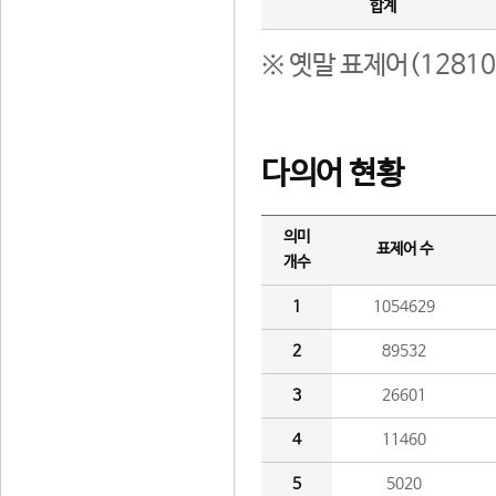
합계
※ 옛말 표제어(1281
다의어 현황
의미
표제어 수
개수
1
1054629
2
89532
3
26601
4
11460
5
5020