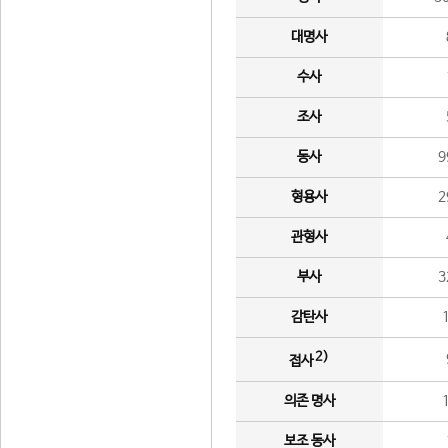
대명사
수사
조사
동사
9
형용사
2
관형사
부사
3
감탄사
2)
접사
의존 명사
보조 동사