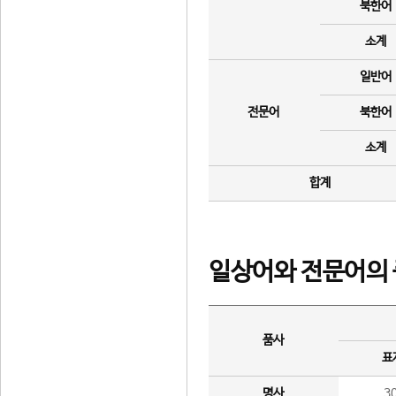
북한어
소계
일반어
전문어
북한어
소계
합계
일상어와 전문어의 
품사
표
명사
3