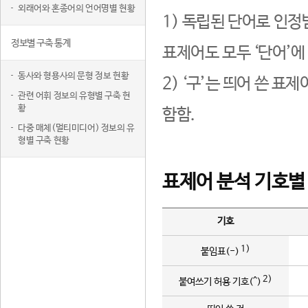
외래어와 혼종어의 언어명별 현황
1) 독립된 단어로 인정
정보별 구축 통계
표제어도 모두 ‘단어’에
동사와 형용사의 문형 정보 현황
2) ‘구’는 띄어 쓴 표
관련 어휘 정보의 유형별 구축 현
황
함함.
다중 매체(멀티미디어) 정보의 유
형별 구축 현황
표제어 분석 기호별
기호
1)
붙임표(-)
2)
붙여쓰기 허용 기호(^)