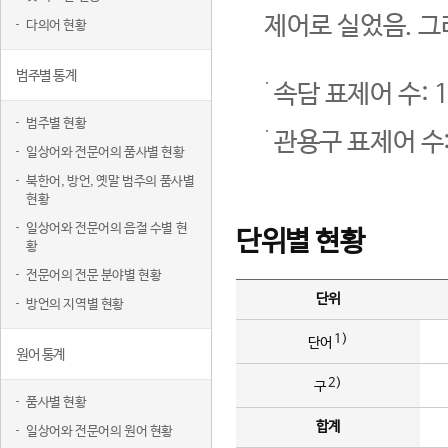
제어로 실었음. 그
다의어 현황
범주별 통계
속담 표제어 수: 1
범주별 현황
관용구 표제어 수:
일상어와 전문어의 품사별 현황
북한어, 방언, 옛말 범주의 품사별
현황
일상어와 전문어의 음절 수별 현
단위별 현황
황
전문어의 전문 분야별 현황
단위
방언의 지역별 현황
1)
단어
원어 통계
2)
구
품사별 현황
합계
일상어와 전문어의 원어 현황