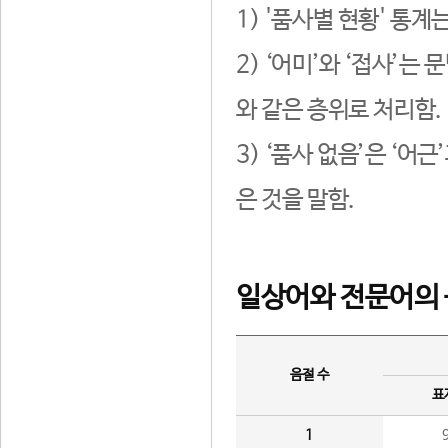
1) '품사별 현황' 통계
2) ‘어미’와 ‘접사’
와 같은 층위로 처리함.
3) ‘품사 없음’은 ‘어
은 것을 말함.
일상어와 전문어의 
음절 수
표
1