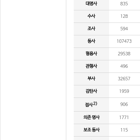
대명사
835
수사
128
조사
594
동사
107473
형용사
29538
관형사
496
부사
32657
감탄사
1959
2)
906
접사
의존 명사
1771
보조 동사
115