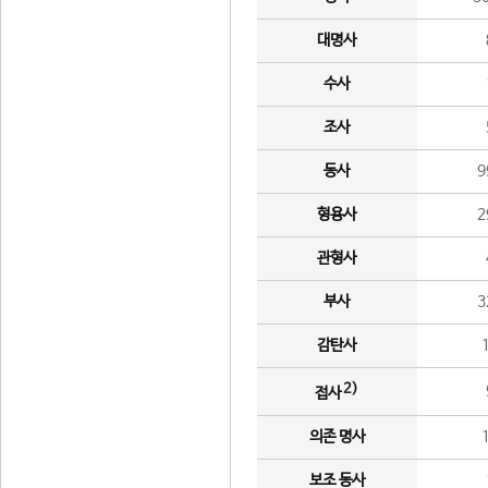
대명사
수사
조사
동사
9
형용사
2
관형사
부사
3
감탄사
2)
접사
의존 명사
보조 동사