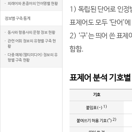
외래어와 혼종어의 언어명별 현황
1) 독립된 단어로 인정
정보별 구축 통계
표제어도 모두 ‘단어’에
동사와 형용사의 문형 정보 현황
2) ‘구’는 띄어 쓴 표
관련 어휘 정보의 유형별 구축 현
황
함함.
다중 매체(멀티미디어) 정보의 유
형별 구축 현황
표제어 분석 기호별
기호
1)
붙임표(-)
2)
붙여쓰기 허용 기호(^)