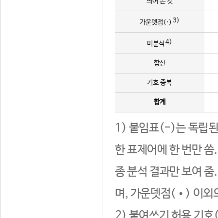
띄어 쓴 것
3)
가운뎃점(·)
4)
미분석
합산
기호 중복
합계
1) 붙임표(-)는 독립
한 표제어에 한 번만 씀
종 분석 결과만 보여 줌
며, 가운뎃점(•) 이외
2) 붙여쓰기 허용 기호