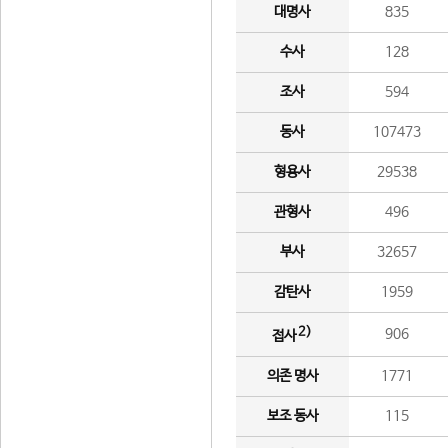
대명사
835
수사
128
조사
594
동사
107473
형용사
29538
관형사
496
부사
32657
감탄사
1959
2)
906
접사
의존 명사
1771
보조 동사
115