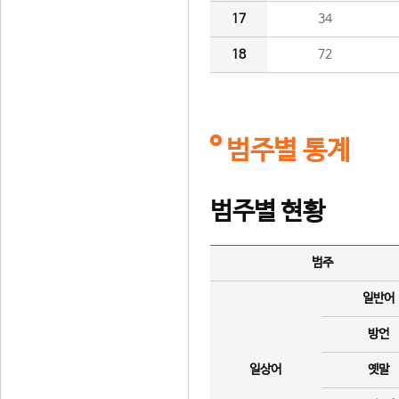
17
34
18
72
범주별 통계
범주별 현황
범주
일반어
방언
일상어
옛말