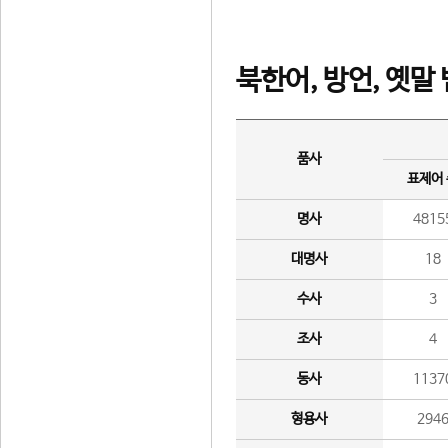
북한어, 방언, 옛말
품사
표제어
명사
4815
대명사
18
수사
3
조사
4
동사
1137
형용사
294