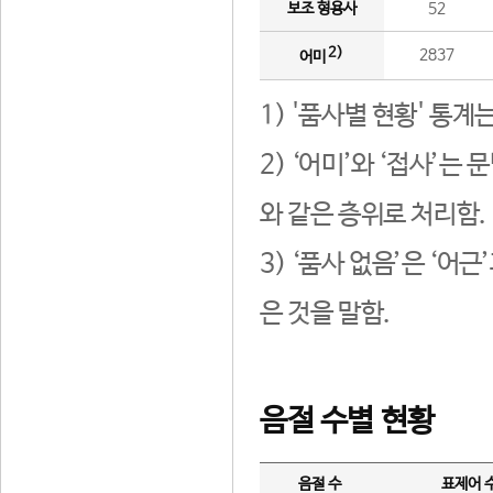
보조 형용사
52
2)
2837
어미
1) '품사별 현황' 통계
2) ‘어미’와 ‘접사’
와 같은 층위로 처리함.
3) ‘품사 없음’은 ‘어
은 것을 말함.
음절 수별 현황
음절 수
표제어 