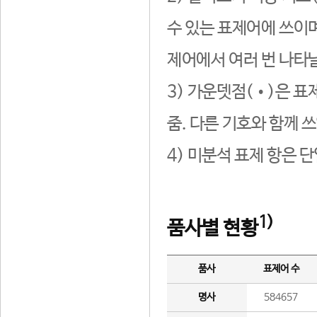
수 있는 표제어에 쓰이며
제어에서 여러 번 나타날
3) 가운뎃점(•)은 표
줌. 다른 기호와 함께 쓰
4) 미분석 표제 항은 
1)
품사별 현황
품사
표제어 수
명사
584657