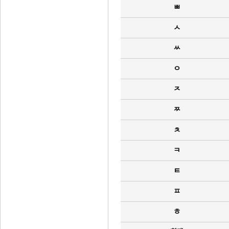
ㅃ
ㅅ
ㅆ
ㅇ
ㅈ
ㅉ
ㅊ
ㅋ
ㅌ
ㅍ
ㅎ