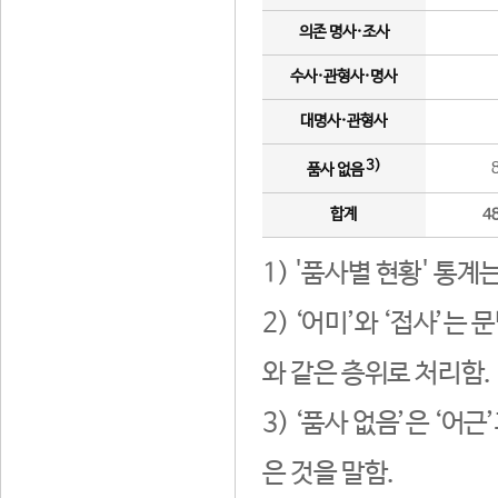
의존 명사·조사
수사·관형사·명사
대명사·관형사
3)
품사 없음
합계
4
1) '품사별 현황' 통계
2) ‘어미’와 ‘접사’
와 같은 층위로 처리함.
3) ‘품사 없음’은 ‘어
은 것을 말함.