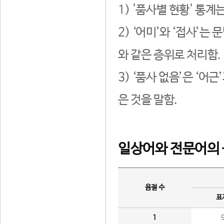
1) '품사별 현황' 통계
2) ‘어미’와 ‘접사’
와 같은 층위로 처리함.
3) ‘품사 없음’은 ‘어
은 것을 말함.
일상어와 전문어의 
음절 수
표
1