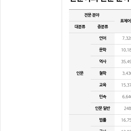
전문 분야
표제어
대분류
중분류
언어
7,32
문학
10,1
역사
35,4
인문
철학
3,43
교육
15,3
민속
6,64
인문 일반
24
법률
16,7