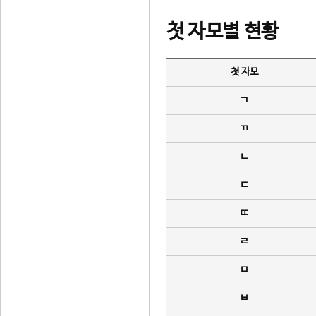
첫 자모별 현황
첫 자모
ㄱ
ㄲ
ㄴ
ㄷ
ㄸ
ㄹ
ㅁ
ㅂ