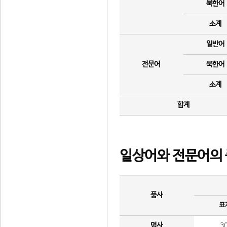
북한어
소계
일반어
전문어
북한어
소계
합계
일상어와 전문어의 
품사
표
명사
3