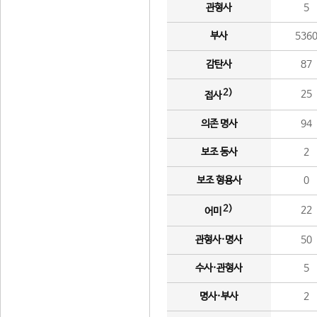
관형사
5
부사
536
감탄사
87
2)
25
접사
의존 명사
94
보조 동사
2
보조 형용사
0
2)
22
어미
관형사·명사
50
수사·관형사
5
명사·부사
2