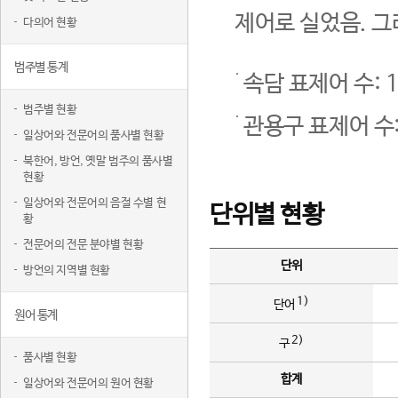
제어로 실었음. 그
다의어 현황
범주별 통계
속담 표제어 수: 1
범주별 현황
관용구 표제어 수:
일상어와 전문어의 품사별 현황
북한어, 방언, 옛말 범주의 품사별
현황
일상어와 전문어의 음절 수별 현
단위별 현황
황
전문어의 전문 분야별 현황
단위
방언의 지역별 현황
1)
단어
원어 통계
2)
구
품사별 현황
합계
일상어와 전문어의 원어 현황