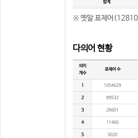
합계
※ 옛말 표제어(1281
다의어 현황
의미
표제어 수
개수
1
1054629
2
89532
3
26601
4
11460
5
5020