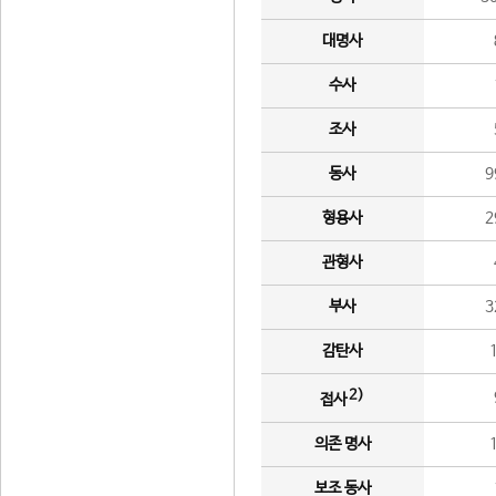
대명사
수사
조사
동사
9
형용사
2
관형사
부사
3
감탄사
2)
접사
의존 명사
보조 동사