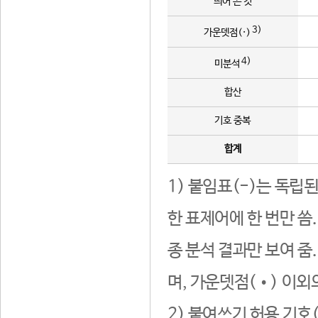
띄어 쓴 것
3)
가운뎃점(·)
4)
미분석
합산
기호 중복
합계
1) 붙임표(-)는 독립
한 표제어에 한 번만 씀
종 분석 결과만 보여 줌
며, 가운뎃점(•) 이외
2) 붙여쓰기 허용 기호