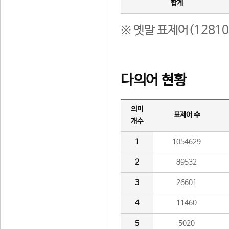
합계
※ 옛말 표제어(1281
다의어 현황
의미
표제어 수
개수
1
1054629
2
89532
3
26601
4
11460
5
5020