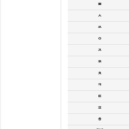
ㅃ
ㅅ
ㅆ
ㅇ
ㅈ
ㅉ
ㅊ
ㅋ
ㅌ
ㅍ
ㅎ