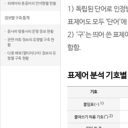
외래어와 혼종어의 언어명별 현황
1) 독립된 단어로 인정
정보별 구축 통계
표제어도 모두 ‘단어’에
동사와 형용사의 문형 정보 현황
2) ‘구’는 띄어 쓴 표
관련 어휘 정보의 유형별 구축 현
황
함함.
다중 매체(멀티미디어) 정보의 유
형별 구축 현황
표제어 분석 기호별
기호
1)
붙임표(-)
2)
붙여쓰기 허용 기호(^)