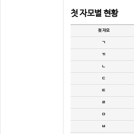
첫 자모별 현황
첫 자모
ㄱ
ㄲ
ㄴ
ㄷ
ㄸ
ㄹ
ㅁ
ㅂ