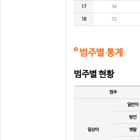
17
34
18
72
범주별 통계
범주별 현황
범주
일반어
방언
일상어
옛말