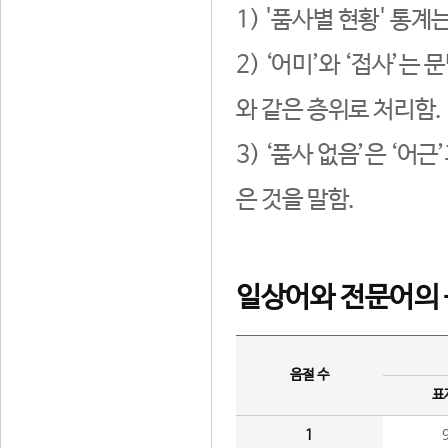
1) '품사별 현황' 통계
2) ‘어미’와 ‘접사’
와 같은 층위로 처리함.
3) ‘품사 없음’은 ‘어
은 것을 말함.
일상어와 전문어의 
음절 수
표
1