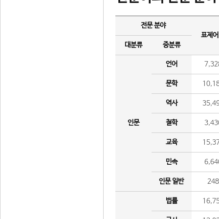
전문 분야
표제어
대분류
중분류
언어
7,32
문학
10,1
역사
35,4
인문
철학
3,43
교육
15,3
민속
6,64
인문 일반
24
법률
16,7