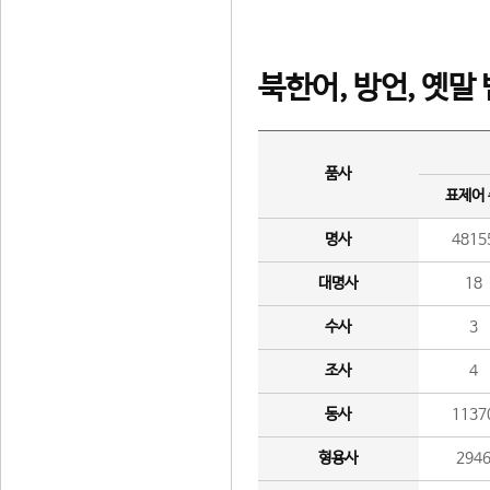
북한어, 방언, 옛말
품사
표제어
명사
4815
대명사
18
수사
3
조사
4
동사
1137
형용사
294