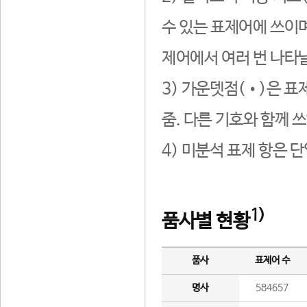
수 있는 표제어에 쓰이며
제어에서 여러 번 나타날
3) 가운뎃점(•)은 표
줌. 다른 기호와 함께 쓰
4) 미분석 표제 항은 
1)
품사별 현황
품사
표제어 수
명사
584657