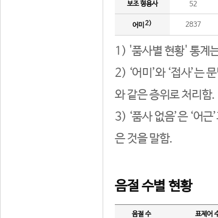
보조 형용사
52
2)
2837
어미
1) '품사별 현황' 통계
2) ‘어미’와 ‘접사’
와 같은 층위로 처리함.
3) ‘품사 없음’은 ‘어
은 것을 말함.
음절 수별 현황
음절 수
표제어 