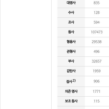
대명사
835
수사
128
조사
594
동사
107473
형용사
29538
관형사
496
부사
32657
감탄사
1959
2)
906
접사
의존 명사
1771
보조 동사
115