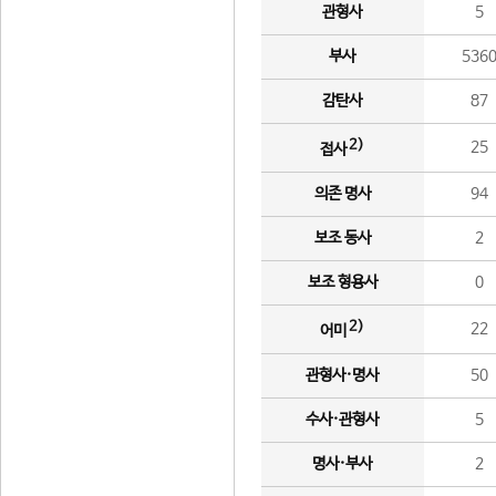
관형사
5
부사
536
감탄사
87
2)
25
접사
의존 명사
94
보조 동사
2
보조 형용사
0
2)
22
어미
관형사·명사
50
수사·관형사
5
명사·부사
2