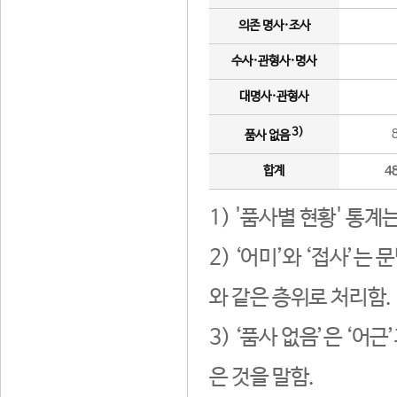
의존 명사·조사
수사·관형사·명사
대명사·관형사
3)
품사 없음
합계
4
1) '품사별 현황' 통계
2) ‘어미’와 ‘접사’
와 같은 층위로 처리함.
3) ‘품사 없음’은 ‘어
은 것을 말함.