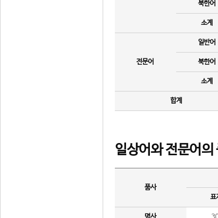
북한어
소계
일반어
전문어
북한어
소계
합계
일상어와 전문어의 
품사
표
명사
3