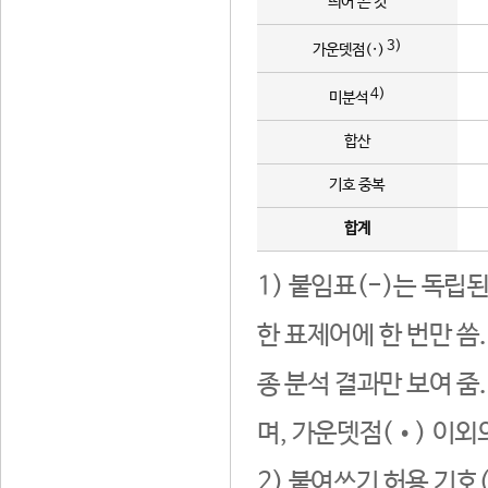
띄어 쓴 것
3)
가운뎃점(·)
4)
미분석
합산
기호 중복
합계
1) 붙임표(-)는 독립
한 표제어에 한 번만 씀
종 분석 결과만 보여 줌
며, 가운뎃점(•) 이외
2) 붙여쓰기 허용 기호