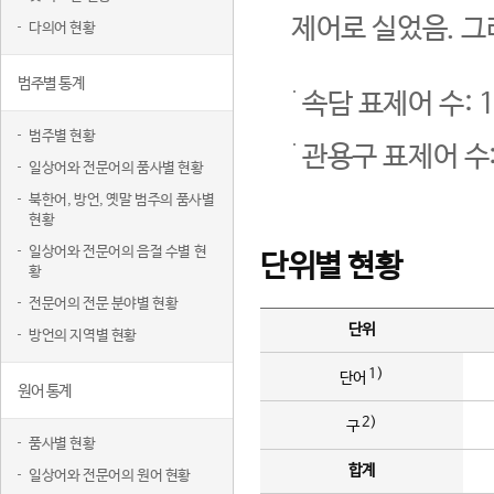
제어로 실었음. 그
다의어 현황
범주별 통계
속담 표제어 수: 1
범주별 현황
관용구 표제어 수:
일상어와 전문어의 품사별 현황
북한어, 방언, 옛말 범주의 품사별
현황
일상어와 전문어의 음절 수별 현
단위별 현황
황
전문어의 전문 분야별 현황
단위
방언의 지역별 현황
1)
단어
원어 통계
2)
구
품사별 현황
합계
일상어와 전문어의 원어 현황