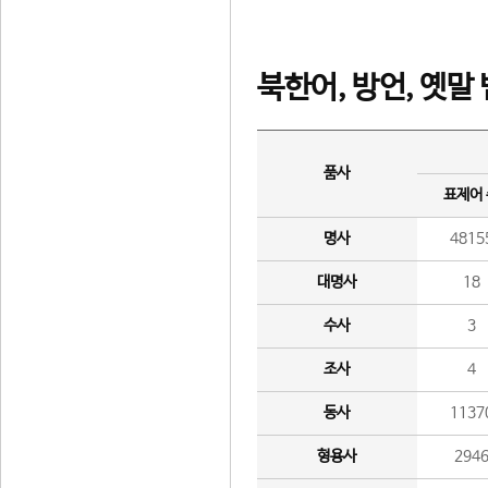
북한어, 방언, 옛말
품사
표제어
명사
4815
대명사
18
수사
3
조사
4
동사
1137
형용사
294