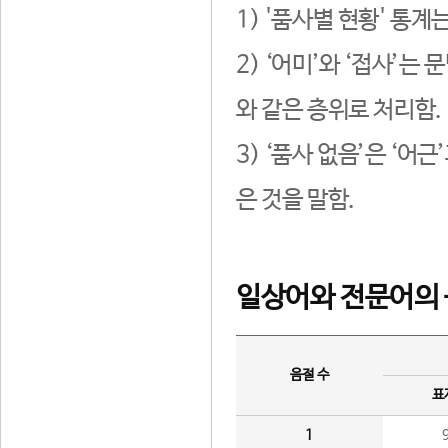
1) '품사별 현황' 통계
2) ‘어미’와 ‘접사’
와 같은 층위로 처리함.
3) ‘품사 없음’은 ‘어
은 것을 말함.
일상어와 전문어의 
음절 수
표
1