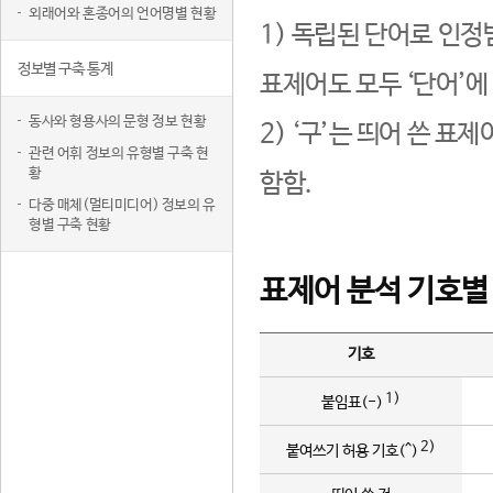
외래어와 혼종어의 언어명별 현황
1) 독립된 단어로 인정
정보별 구축 통계
표제어도 모두 ‘단어’에
동사와 형용사의 문형 정보 현황
2) ‘구’는 띄어 쓴 표
관련 어휘 정보의 유형별 구축 현
황
함함.
다중 매체(멀티미디어) 정보의 유
형별 구축 현황
표제어 분석 기호별
기호
1)
붙임표(-)
2)
붙여쓰기 허용 기호(^)