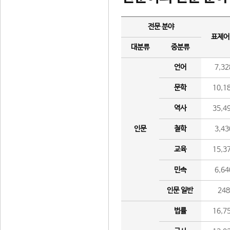
전문 분야
표제어
대분류
중분류
언어
7,32
문학
10,1
역사
35,4
인문
철학
3,43
교육
15,3
민속
6,64
인문 일반
24
법률
16,7