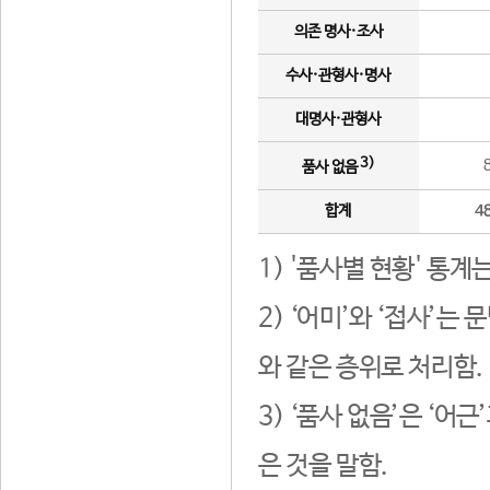
의존 명사·조사
수사·관형사·명사
대명사·관형사
3)
품사 없음
합계
4
1) '품사별 현황' 통계
2) ‘어미’와 ‘접사’
와 같은 층위로 처리함.
3) ‘품사 없음’은 ‘어
은 것을 말함.