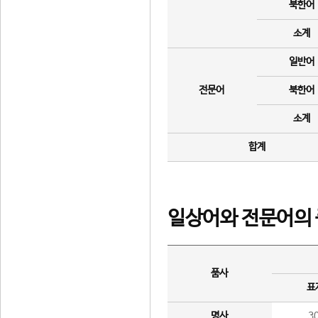
북한어
소계
일반어
전문어
북한어
소계
합계
일상어와 전문어의 
품사
표
명사
3