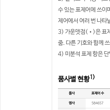
수 있는 표제어에 쓰이며
제어에서 여러 번 나타날
3) 가운뎃점(•)은 표
줌. 다른 기호와 함께 쓰
4) 미분석 표제 항은 
1)
품사별 현황
품사
표제어 수
명사
584657