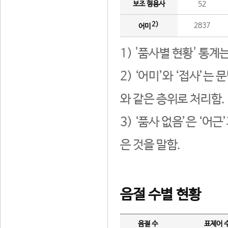
보조 형용사
52
2)
2837
어미
1) '품사별 현황' 통계
2) ‘어미’와 ‘접사’
와 같은 층위로 처리함.
3) ‘품사 없음’은 ‘어
은 것을 말함.
음절 수별 현황
음절 수
표제어 