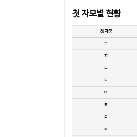
첫 자모별 현황
첫 자모
ㄱ
ㄲ
ㄴ
ㄷ
ㄸ
ㄹ
ㅁ
ㅂ