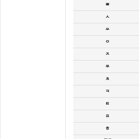
ㅃ
ㅅ
ㅆ
ㅇ
ㅈ
ㅉ
ㅊ
ㅋ
ㅌ
ㅍ
ㅎ