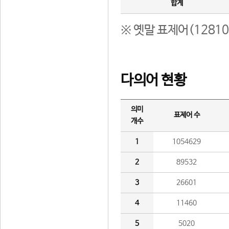
합계
※ 옛말 표제어(1281
다의어 현황
의미
표제어 수
개수
1
1054629
2
89532
3
26601
4
11460
5
5020