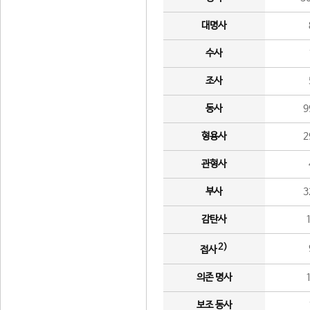
대명사
수사
조사
동사
9
형용사
2
관형사
부사
3
감탄사
2)
접사
의존 명사
보조 동사