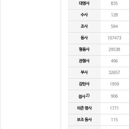
대명사
835
수사
128
조사
594
동사
107473
형용사
29538
관형사
496
부사
32657
감탄사
1959
2)
906
접사
의존 명사
1771
보조 동사
115