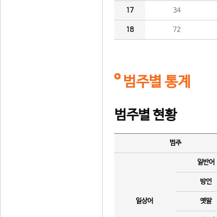
17
34
18
72
범주별 통계
범주별 현황
범주
일반어
방언
일상어
옛말